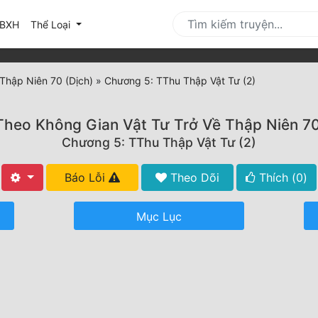
urrent)
BXH
Thể Loại
Thập Niên 70 (Dịch)
»
Chương 5: TThu Thập Vật Tư (2)
heo Không Gian Vật Tư Trở Về Thập Niên 70
Chương 5: TThu Thập Vật Tư (2)
Báo Lỗi
Theo Dõi
Thích (
0
)
Mục Lục