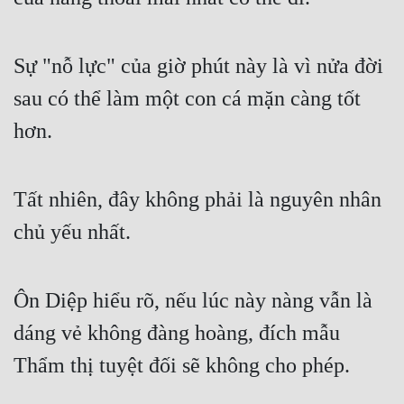
Mưu Mô
Sự "nỗ lực" của giờ phút này là vì nửa đời 
Mạt Thế
sau có thể làm một con cá mặn càng tốt 
Mỹ Thực
hơn.
Ngôn Tình
Ngược
Tất nhiên, đây không phải là nguyên nhân 
Nữ Cường
chủ yếu nhất.
Nữ Phụ
Phong Thủy - Tâm Linh
Ôn Diệp hiểu rõ, nếu lúc này nàng vẫn là 
Phương Tây
dáng vẻ không đàng hoàng, đích mẫu 
Phản Phái
Thẩm thị tuyệt đối sẽ không cho phép.
Quan Trường