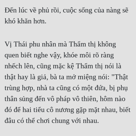
Đến lúc về phủ rồi, cuộc sống của nàng sẽ 
Quân Sự
khó khăn hơn.
Sảng Văn
Sắc
Vị Thái phu nhân mà Thẩm thị không 
Sủng
quen biết nghe vậy, khóe môi rõ ràng 
Thanh Xuân
nhếch lên, cũng mặc kệ Thẩm thị nói là 
Tiên Hiệp
thật hay là giả, bà ta mở miệng nói: "Thật 
Tiểu Thuyết
trùng hợp, nhà ta cũng có một đứa, bị phụ 
Trinh Thám
thân sủng đến vô pháp vô thiên, hôm nào 
Triều Đấu
đó để hai tiểu cô nương gặp mặt nhau, biết 
Trùng Sinh
đâu có thể chơi chung với nhau.
Trọng Sinh