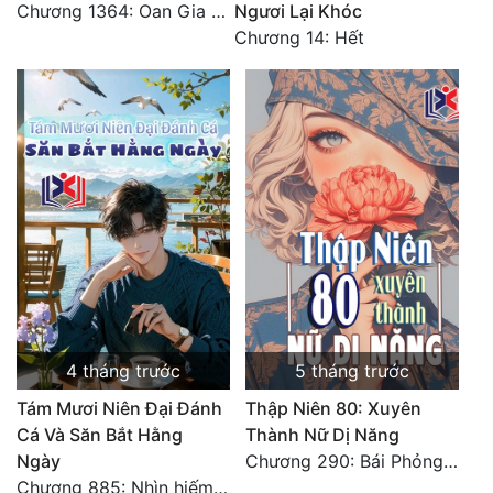
Chương 1364: Oan Gia Ngõ Hẹp
Ngươi Lại Khóc
Chương 14: Hết
4 tháng trước
5 tháng trước
Tám Mươi Niên Đại Đánh
Thập Niên 80: Xuyên
Cá Và Săn Bắt Hằng
Thành Nữ Dị Năng
Ngày
Chương 290: Bái Phỏng Viên Gia
Chương 885: Nhìn hiếm lạ