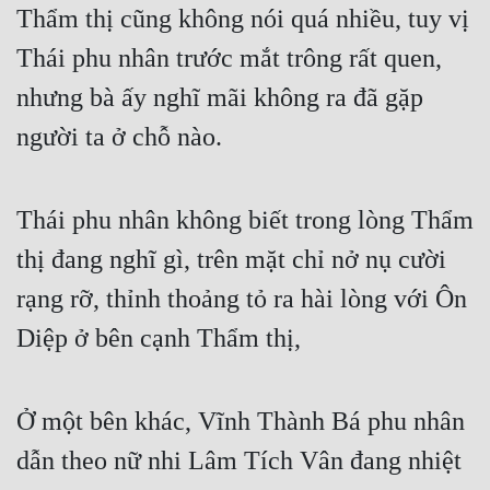
Thẩm thị cũng không nói quá nhiều, tuy vị 
Đô Thị
Thái phu nhân trước mắt trông rất quen, 
Đông Phương
nhưng bà ấy nghĩ mãi không ra đã gặp 
Đông Phương Huyền Huyễn
người ta ở chỗ nào.
Đồng Nhân
Thái phu nhân không biết trong lòng Thẩm 
Cẩu Đạo Trường Sinh
thị đang nghĩ gì, trên mặt chỉ nở nụ cười 
Ngự Thú
rạng rỡ, thỉnh thoảng tỏ ra hài lòng với Ôn 
Truyện Nam
Diệp ở bên cạnh Thẩm thị,
Truyện Nữ
Vô Địch Lưu
Ở một bên khác, Vĩnh Thành Bá phu nhân 
Xây Dựng Thế Lực
dẫn theo nữ nhi Lâm Tích Vân đang nhiệt 
Đam Mỹ