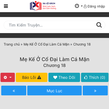
Đăng nhập
Trang
Chủ
Mới
Cập
Nhật
Trang chủ
»
Mẹ Kế Ở Cổ Đại Làm Cá Mặn
»
Chương 18
(current)
BXH
Mẹ Kế Ở Cổ Đại Làm Cá Mặn
Thể Loại
Chương 18
Báo Lỗi
Theo Dõi
Thích (
0
)
Tất Cả
Truyện Mới Ra
Mục Lục
Hoàn Thành