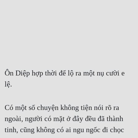
Free
Hậu Cung
Truyện Convert
Truyện Dịch
Truyện Nhập Môn
Truyện ngắn
Ôn Diệp hợp thời để lộ ra một nụ cười e 
lệ.
Xa Lộ Dịch
Cung Đấu
Có một số chuyện không tiện nói rõ ra 
ngoài, người có mặt ở đây đều đã thành 
Cạnh Kỹ
tinh, cũng không có ai ngu ngốc đi chọc 
Cổ Tiên Hiệp