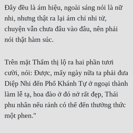
Đây đều là ám hiệu, ngoài sáng nói là nữ 
Tu Chân
nhi, nhưng thật ra lại ám chỉ nhi tử, 
Tu Tiên
chuyện vẫn chưa đâu vào đâu, nên phải 
Tội Phạm
nói thật hàm súc.
Vô Địch
Võ Hiệp
Trên mặt Thẩm thị lộ ra hai phần tươi 
Võng Du
cười, nói: Được, mấy ngày nữa ta phải đưa 
Xuyên Không
Diệp Nhi đến Phổ Khánh Tự ở ngoại thành 
Xuyên Nhanh
làm lễ tạ, hoa đào ở đó nở rất đẹp, Thái 
Xuyên Sách
phu nhân nếu rảnh có thể đến thưởng thức 
Xuyên Thư
một phen."
Điền Văn