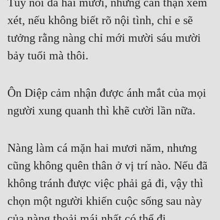
Tuy nói đã hai mươi, nhưng cẩn thận xem 
Hài Hước
xét, nếu không biết rõ nội tình, chỉ e sẽ 
Hệ Thống
tưởng rằng nàng chỉ mới mười sáu mười 
Học Đường
bảy tuổi mà thôi.
Khoa Huyễn
Khoa Huyễn Không Gian
Ôn Diệp cảm nhận được ánh mắt của mọi 
Kinh Dị
người xung quanh thì khẽ cười lần nữa.
Kiếm Hiệp
Kỳ Huyễn
Nàng làm cá mặn hai mươi năm, nhưng 
Kỳ Ảo
cũng không quên thân ở vị trí nào. Nếu đã 
Linh Dị
không tránh được việc phải gả đi, vậy thì 
chọn một người khiến cuộc sống sau này 
Làm Giàu
của nàng thoải mái nhất có thể đi.
Lịch Sử