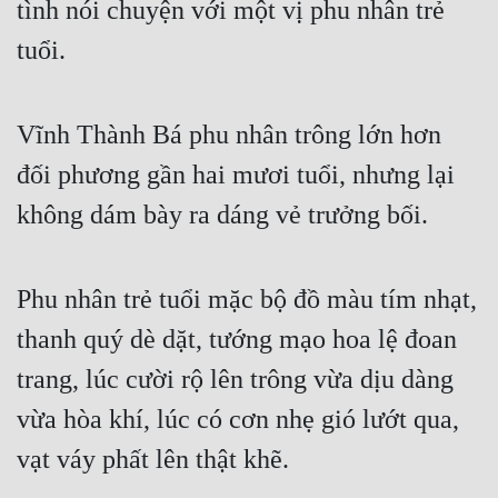
tình nói chuyện với một vị phu nhân trẻ 
Đẹp
tuổi.
Đẹp Hiệp
Vĩnh Thành Bá phu nhân trông lớn hơn 
Tính Cách Nhân Vật :
đối phương gần hai mươi tuổi, nhưng lại 
Cơ Trí
không dám bày ra dáng vẻ trưởng bối.
Sát Phạt Quyết Đoán
Vô Sỉ
Phu nhân trẻ tuổi mặc bộ đồ màu tím nhạt, 
Điềm Đạm
thanh quý dè dặt, tướng mạo hoa lệ đoan 
trang, lúc cười rộ lên trông vừa dịu dàng 
vừa hòa khí, lúc có cơn nhẹ gió lướt qua, 
vạt váy phất lên thật khẽ.