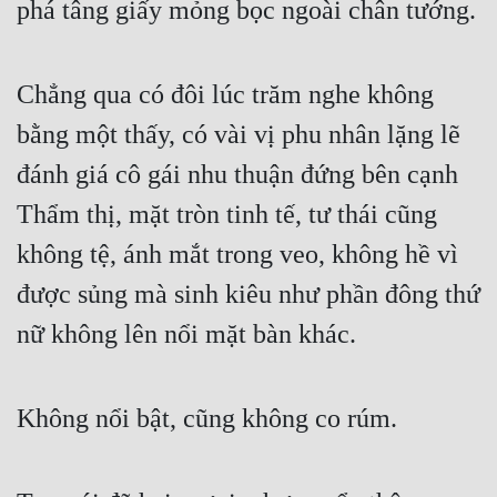
phá tâng giấy mỏng bọc ngoài chân tướng.
Cổ Đại
Du Hí
Chẳng qua có đôi lúc trăm nghe không 
Dã Sử
bằng một thấy, có vài vị phu nhân lặng lẽ 
Dị Giới
đánh giá cô gái nhu thuận đứng bên cạnh 
Dị Năng
Thẩm thị, mặt tròn tinh tế, tư thái cũng 
Gia Đấu
không tệ, ánh mắt trong veo, không hề vì 
Góc Nhìn Nam
được sủng mà sinh kiêu như phần đông thứ 
Góc Nhìn Nữ
nữ không lên nổi mặt bàn khác.
Huyền Huyễn
Không nổi bật, cũng không co rúm.
Huyền Nghi
Huyền Ảo