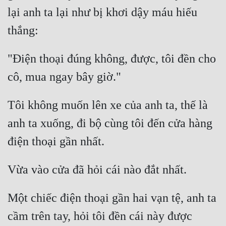
lại anh ta lại như bị khơi dậy máu hiếu 
Tu Chân
Tu Tiên
Tội Phạm
"Điện thoại đúng không, được, tôi đền cho 
Vô Địch
Võ Hiệp
Tôi không muốn lên xe của anh ta, thế là 
Võng Du
anh ta xuống, đi bộ cùng tôi đến cửa hàng 
Xuyên Không
Xuyên Nhanh
Xuyên Sách
Xuyên Thư
Một chiếc điện thoại gần hai vạn tệ, anh ta 
Điền Văn
cầm trên tay, hỏi tôi đền cái này được 