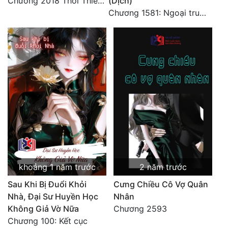
Chương 2018 Thời Thiếu Niên
(Dịch)
Chương 1581: Ngoại truyện 1 (9)
khoảng 1 năm trước
2 năm trước
Sau Khi Bị Đuổi Khỏi
Cưng Chiều Cô Vợ Quân
Nhà, Đại Sư Huyền Học
Nhân
Không Giả Vờ Nữa
Chương 2593
Chương 100: Kết cục