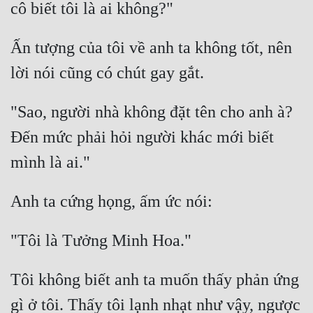
Quân Sự
Ấn tượng của tôi về anh ta không tốt, nên 
Sảng Văn
Sắc
Sủng
"Sao, người nhà không đặt tên cho anh à? 
Thanh Xuân
Đến mức phải hỏi người khác mới biết 
Tiên Hiệp
Tiểu Thuyết
Trinh Thám
Triều Đấu
Trùng Sinh
Tôi không biết anh ta muốn thấy phản ứng 
Trọng Sinh
gì ở tôi. Thấy tôi lạnh nhạt như vậy, ngược 