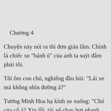
Free
Hậu Cung
Truyện Convert
Truyện Dịch
Chuyện này nói ra thì đơn giản lắm. Chính 
Truyện Nhập Môn
là chiếc xe "bánh ú" của anh ta suýt đâm 
Truyện ngắn
Xa Lộ Dịch
Tôi ôm con chó, nghiêng đầu hỏi: "Lái xe 
Cung Đấu
Cạnh Kỹ
Tưởng Minh Hoa hạ kính xe xuống: "Chó 
Cổ Tiên Hiệp
của cô à? Xin lỗi, tài xế chạy hơi nhanh, 