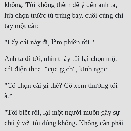
không. Tôi không thèm để ý đến anh ta, 
Đô Thị
lựa chọn trước tủ trưng bày, cuối cùng chỉ 
Đông Phương
Đông Phương Huyền Huyễn
Đồng Nhân
Anh ta đi tới, nhìn thấy tôi lại chọn một 
Cẩu Đạo Trường Sinh
Ngự Thú
Truyện Nam
"Cô chọn cái gì thế? Cô xem thường tôi 
Truyện Nữ
Vô Địch Lưu
"Tôi biết rồi, lại một người muốn gây sự 
Xây Dựng Thế Lực
chú ý với tôi đúng không. Không cần phải 
Đam Mỹ