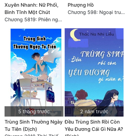
Xuyên Nhanh: Nữ Phối,
Phượng Hồ
Bình Tĩnh Một Chút
Chương 598: Ngoại truyện: Tiểu Tiểu Ký
Chương 5819: Phiên ngoại: Trở lại STARS [HẾT]
5 tháng trước
2 năm trước
Trùng Sinh Thường Ngày
Đều Trùng Sinh Rồi Còn
Tu Tiên (Dịch)
Yêu Đương Cái Gì Nữa A?