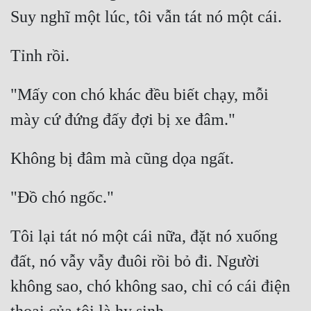
Hài Hước
Hệ Thống
Học Đường
Khoa Huyễn
"Mấy con chó khác đều biết chạy, mỗi 
Khoa Huyễn Không Gian
Kinh Dị
Kiếm Hiệp
Kỳ Huyễn
Kỳ Ảo
Tôi lại tát nó một cái nữa, đặt nó xuống 
Linh Dị
đất, nó vẫy vẫy đuôi rồi bỏ đi. Người 
Làm Giàu
không sao, chó không sao, chỉ có cái điện 
Lịch Sử