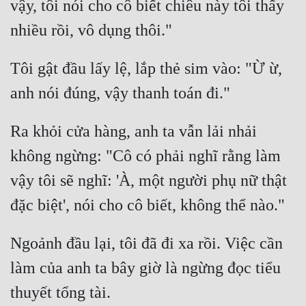
vậy, tôi nói cho cô biết chiêu này tôi thấy 
Đẹp
Đẹp Hiệp
Tôi gật đầu lấy lệ, lắp thẻ sim vào: "Ừ ừ, 
Tính Cách Nhân Vật :
Cơ Trí
Ra khỏi cửa hàng, anh ta vẫn lải nhải 
Sát Phạt Quyết Đoán
không ngừng: "Cô có phải nghĩ rằng làm 
Vô Sỉ
vậy tôi sẽ nghĩ: 'À, một người phụ nữ thật 
Điềm Đạm
Ngoảnh đầu lại, tôi đã đi xa rồi. Việc cần 
làm của anh ta bây giờ là ngừng đọc tiểu 