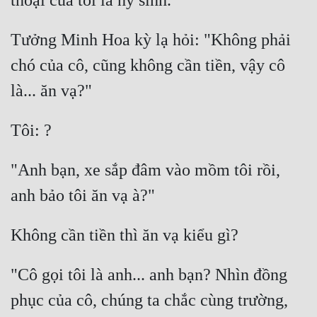
Mưu Mô
Tưởng Minh Hoa kỳ lạ hỏi: "Không phải 
Mạt Thế
chó của cô, cũng không cần tiền, vậy cô 
Mỹ Thực
Ngôn Tình
Ngược
"Anh bạn, xe sắp đâm vào mồm tôi rồi, 
Nữ Cường
Nữ Phụ
Phong Thủy - Tâm Linh
Phương Tây
"Cô gọi tôi là anh... anh bạn? Nhìn đồng 
Phản Phái
phục của cô, chúng ta chắc cùng trường, 
Quan Trường