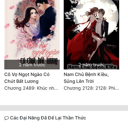
2 năm trước
2 năm trước
Cô Vợ Ngọt Ngào Có
Nam Chủ Bệnh Kiều,
Chút Bất Lương
Sủng Lên Trời
Chương 2489: Khúc nhạc dạo: Cuộc so đấu vô sỉ (Hoàn)
Chương 2128: 2128: Phiên Ngoại 10 Tô Cổ - Tiểu Hồng - Kết Thúc
Các Đại Năng Đã Để Lại Thần Thức