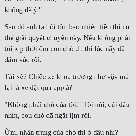
Cổ Đại
Du Hí
Sau đó anh ta hỏi tôi, bao nhiêu tiền thì có 
Dã Sử
thể giải quyết chuyện này. Nếu không phải 
Dị Giới
tôi kịp thời ôm con chó đi, thì lúc nãy đã 
Dị Năng
Gia Đấu
Tài xế? Chiếc xe khoa trương như vậy mà 
Góc Nhìn Nam
Góc Nhìn Nữ
Huyền Huyễn
"Không phải chó của tôi." Tôi nói, cúi đầu 
Huyền Nghi
Huyền Ảo
Ừm, nhân trung của chó thì ở đâu nhỉ?  