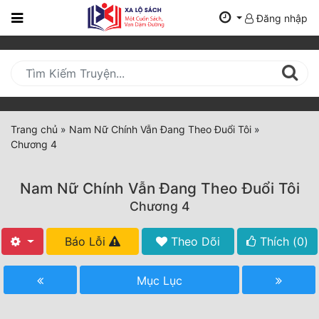
Đăng nhập
Trang
Chủ
Mới
Cập
Nhật
Trang chủ
»
Nam Nữ Chính Vẫn Đang Theo Đuổi Tôi
»
(current)
Chương 4
BXH
Thể Loại
Nam Nữ Chính Vẫn Đang Theo Đuổi Tôi
Chương 4
Tất Cả
Báo Lỗi
Theo Dõi
Thích (
0
)
Truyện Mới Ra
Mục Lục
Hoàn Thành