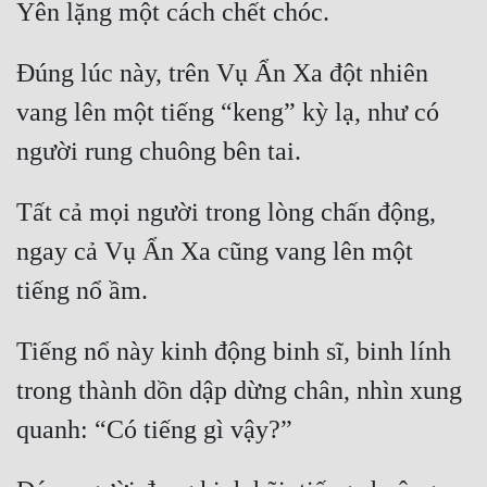
Đô Thị
Đông Phương
Đúng lúc này, trên Vụ Ẩn Xa đột nhiên 
Đông Phương Huyền Huyễn
vang lên một tiếng “keng” kỳ lạ, như có 
Đồng Nhân
Tất cả mọi người trong lòng chấn động, 
Cẩu Đạo Trường Sinh
ngay cả Vụ Ẩn Xa cũng vang lên một 
Ngự Thú
Truyện Nam
Tiếng nổ này kinh động binh sĩ, binh lính 
Truyện Nữ
trong thành dồn dập dừng chân, nhìn xung 
Vô Địch Lưu
Xây Dựng Thế Lực
Đam Mỹ