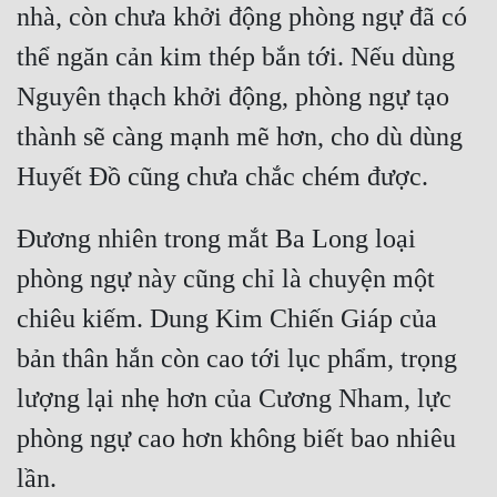
nhà, còn chưa khởi động phòng ngự đã có 
Quân Sự
thể ngăn cản kim thép bắn tới. Nếu dùng 
Sảng Văn
Nguyên thạch khởi động, phòng ngự tạo 
Sắc
thành sẽ càng mạnh mẽ hơn, cho dù dùng 
Sủng
Thanh Xuân
Đương nhiên trong mắt Ba Long loại 
Tiên Hiệp
phòng ngự này cũng chỉ là chuyện một 
Tiểu Thuyết
chiêu kiếm. Dung Kim Chiến Giáp của 
Trinh Thám
bản thân hắn còn cao tới lục phẩm, trọng 
Triều Đấu
lượng lại nhẹ hơn của Cương Nham, lực 
Trùng Sinh
phòng ngự cao hơn không biết bao nhiêu 
Trọng Sinh