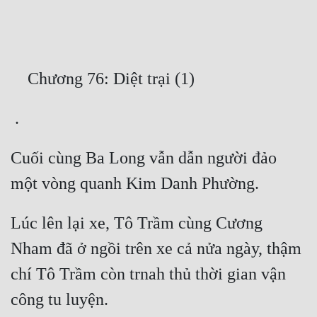
Free
Hậu Cung
Truyện Convert
Truyện Dịch
Truyện Nhập Môn
Cuối cùng Ba Long vẫn dẫn người đảo 
Truyện ngắn
Xa Lộ Dịch
Lúc lên lại xe, Tô Trầm cùng Cương 
Cung Đấu
Nham đã ở ngồi trên xe cả nửa ngày, thậm 
Cạnh Kỹ
chí Tô Trầm còn trnah thủ thời gian vận 
Cổ Tiên Hiệp