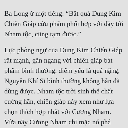
Mưu Mô
Ba Long ừ một tiếng: “Bất quá Dung Kim 
Mạt Thế
Chiến Giáp cửu phẩm phối hợp với đầy tới 
Mỹ Thực
Ngôn Tình
Lực phòng ngự của Dung Kim Chiến Giáp 
Ngược
rất mạnh, gần ngang với chiến giáp bát 
Nữ Cường
phẩm bình thường, điểm yếu là quá nặng, 
Nữ Phụ
Nguyên Khí Sĩ bình thường không hẳn đã 
dùng được. Nham tộc trời sinh thể chất 
Phong Thủy - Tâm Linh
cường hãn, chiến giáp này xem như lựa 
Phương Tây
chọn thích hợp nhất với Cương Nham. 
Phản Phái
Vừa nãy Cương Nham chỉ mặc nó phá 
Quan Trường