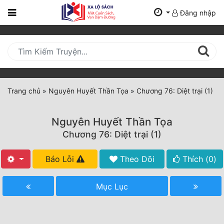
Đăng nhập
Trang
Chủ
Mới
Cập
Nhật
Trang chủ
»
Nguyên Huyết Thần Tọa
»
Chương 76: Diệt trại (1)
(current)
BXH
Nguyên Huyết Thần Tọa
Thể Loại
Chương 76: Diệt trại (1)
Báo Lỗi
Theo Dõi
Thích (
0
)
Tất Cả
Truyện Mới Ra
Mục Lục
Hoàn Thành