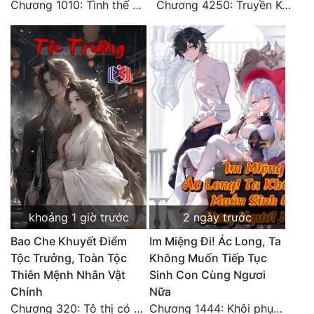
Chương 1010: Tình thế nguy hiểm
Chương 4250: Truyền Kỳ Mới
khoảng 1 giờ trước
2 ngày trước
Bao Che Khuyết Điểm
Im Miệng Đi! Ác Long, Ta
Tộc Trưởng, Toàn Tộc
Không Muốn Tiếp Tục
Thiên Mệnh Nhân Vật
Sinh Con Cùng Ngươi
Chính
Nữa
Chương 320: Tô thị có hậu bối, sơ lộ tài năng
Chương 1444: Khôi phục quỹ đạo