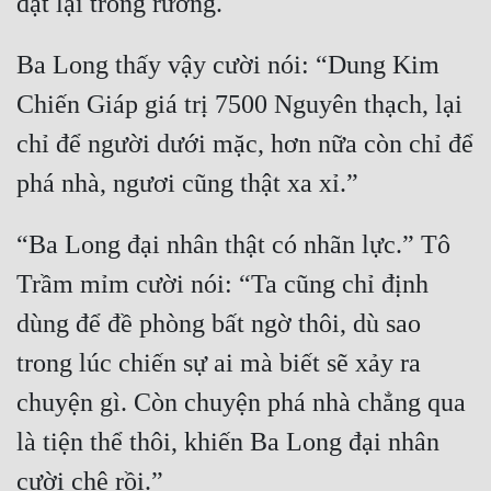
Hài Hước
Hệ Thống
Ba Long thấy vậy cười nói: “Dung Kim 
Học Đường
Chiến Giáp giá trị 7500 Nguyên thạch, lại 
Khoa Huyễn
chỉ để người dưới mặc, hơn nữa còn chỉ để 
Khoa Huyễn Không Gian
Kinh Dị
“Ba Long đại nhân thật có nhãn lực.” Tô 
Kiếm Hiệp
Trầm mỉm cười nói: “Ta cũng chỉ định 
Kỳ Huyễn
dùng để đề phòng bất ngờ thôi, dù sao 
Kỳ Ảo
trong lúc chiến sự ai mà biết sẽ xảy ra 
chuyện gì. Còn chuyện phá nhà chẳng qua 
Linh Dị
là tiện thể thôi, khiến Ba Long đại nhân 
Làm Giàu
Lịch Sử