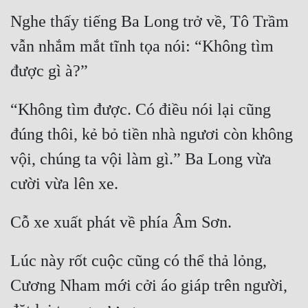
Cổ Đại
Nghe thấy tiếng Ba Long trở về, Tô Trầm 
Du Hí
vẫn nhắm mắt tĩnh tọa nói: “Không tìm 
Dã Sử
Dị Giới
“Không tìm được. Có điều nói lại cũng 
Dị Năng
đúng thôi, kẻ bỏ tiền nhà ngươi còn không 
Gia Đấu
vội, chúng ta vội làm gì.” Ba Long vừa 
Góc Nhìn Nam
Góc Nhìn Nữ
Huyền Huyễn
Huyền Nghi
Lúc này rốt cuộc cũng có thể thả lỏng, 
Cương Nham mới cởi áo giáp trên người, 
Huyền Ảo