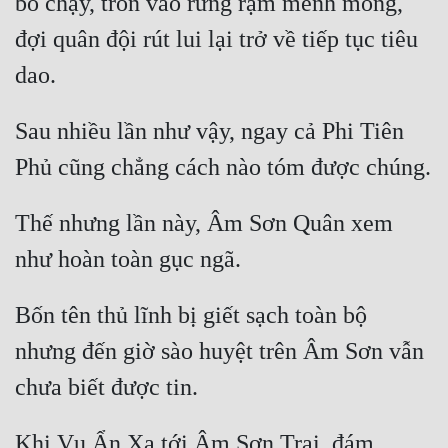
bỏ chạy, trốn vào rừng rậm mênh mông, 
đợi quân đội rút lui lại trở về tiếp tục tiêu 
Sau nhiều lần như vậy, ngay cả Phi Tiên 
Thế nhưng lần này, Âm Sơn Quân xem 
Bốn tên thủ lĩnh bị giết sạch toàn bộ 
nhưng đến giờ sào huyệt trên Âm Sơn vẫn 
Khi Vụ Ẩn Xa tới Âm Sơn Trại, đám 