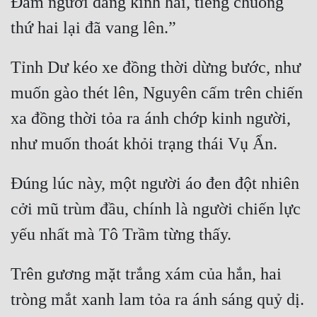
Đám người đang kinh hãi, tiếng chuông 
Đẹp
Đẹp Hiệp
Tỉnh Dư kéo xe đồng thời dừng bước, như 
muốn gào thét lên, Nguyên cấm trên chiến 
Tính Cách Nhân Vật :
xa đồng thời tỏa ra ánh chớp kinh người, 
Cơ Trí
Sát Phạt Quyết Đoán
Vô Sỉ
Đúng lúc này, một người áo đen đột nhiên 
cởi mũ trùm đầu, chính là người chiến lực 
Điềm Đạm
Trên gương mặt trắng xám của hắn, hai 