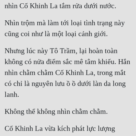
Mưu Mô
Nhìn trộm mà làm tới loại tình trạng này 
Mạt Thế
Mỹ Thực
Ngôn Tình
Nhưng lúc này Tô Trầm, lại hoàn toàn 
Ngược
không có nửa điểm sắc mê tâm khiếu. Hắn 
nhìn chằm chằm Cố Khinh La, trong mắt 
Nữ Cường
có chỉ là nguyên lưu ồ ồ dưới làn da long 
Nữ Phụ
Phong Thủy - Tâm Linh
Phương Tây
Phản Phái
Cố Khinh La vừa kích phát lực lượng 
Quan Trường