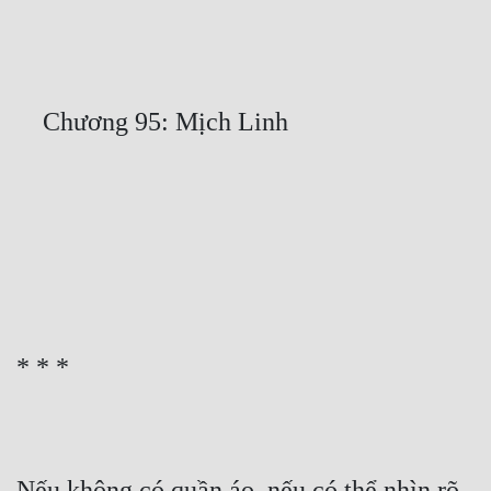
Free
Hậu Cung
Truyện Convert
Truyện Dịch
Truyện Nhập Môn
Truyện ngắn
Xa Lộ Dịch
Cung Đấu
Cạnh Kỹ
Cổ Tiên Hiệp
Nếu không có quần áo, nếu có thể nhìn rõ 