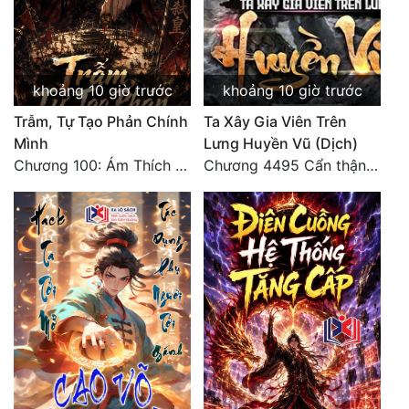
khoảng 10 giờ trước
khoảng 10 giờ trước
Trẫm, Tự Tạo Phản Chính
Ta Xây Gia Viên Trên
Mình
Lưng Huyền Vũ (Dịch)
Chương 100: Ám Thích Trên Vân Sơn
Chương 4495 Cẩn thận một chút vẫn là tốt.