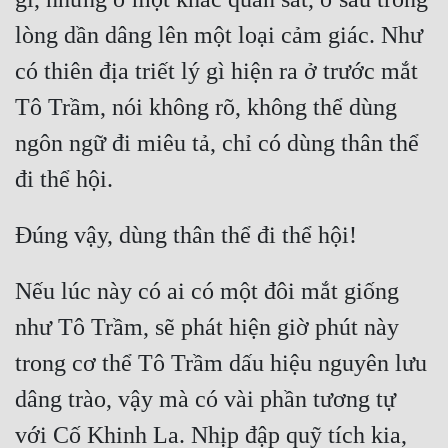
Tu Chân
lòng dần dâng lên một loại cảm giác. Như 
Tu Tiên
có thiên địa triết lý gì hiện ra ở trước mắt 
Tội Phạm
Tô Trầm, nói không rõ, không thể dùng 
ngôn ngữ đi miêu tả, chỉ có dùng thân thể 
Vô Địch
Võ Hiệp
Võng Du
Xuyên Không
Nếu lúc này có ai có một đôi mắt giống 
Xuyên Nhanh
như Tô Trầm, sẽ phát hiện giờ phút này 
Xuyên Sách
trong cơ thể Tô Trầm dấu hiệu nguyên lưu 
Xuyên Thư
dâng trào, vậy mà có vài phần tương tự 
Điền Văn
với Cố Khinh La. Nhịp đập quỹ tích kia, 