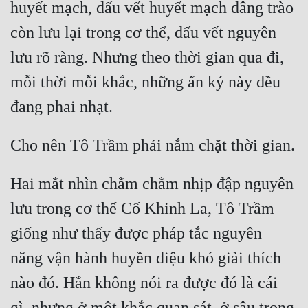
huyết mạch, dấu vết huyết mạch dâng trào 
Quân Sự
còn lưu lại trong cơ thể, dấu vết nguyên 
Sảng Văn
lưu rõ ràng. Nhưng theo thời gian qua đi, 
Sắc
mỗi thời mỗi khắc, những ấn ký này đều 
Sủng
Thanh Xuân
Tiên Hiệp
Hai mắt nhìn chằm chằm nhịp đập nguyên 
Tiểu Thuyết
lưu trong cơ thể Cố Khinh La, Tô Trầm 
Trinh Thám
giống như thấy được pháp tắc nguyên 
Triều Đấu
năng vận hành huyền diệu khó giải thích 
Trùng Sinh
nào đó. Hắn không nói ra được đó là cái 
Trọng Sinh
gì, nhưng ở một khắc quan sát, ở sâu trong 