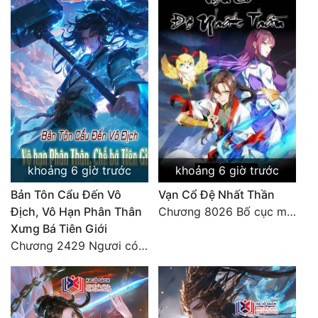
khoảng 6 giờ trước
khoảng 6 giờ trước
Bản Tôn Cẩu Đến Vô
Vạn Cổ Đệ Nhất Thần
Địch, Vô Hạn Phân Thân
Chương 8026 Bố cục mới
Xưng Bá Tiên Giới
Chương 2429 Ngươi có tuệ nhãn? Ta có...