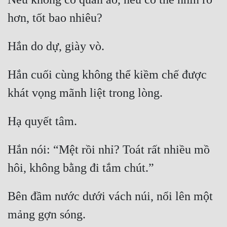
Cổ Đại
Du Hí
Dã Sử
Dị Giới
Hắn cuối cùng không thể kiềm chế được 
Dị Năng
Gia Đấu
Góc Nhìn Nam
Hắn nói: “Mệt rồi nhỉ? Toát rất nhiều mồ 
Góc Nhìn Nữ
Huyền Huyễn
Huyền Nghi
Bên đầm nước dưới vách núi, nổi lên một 
Huyền Ảo