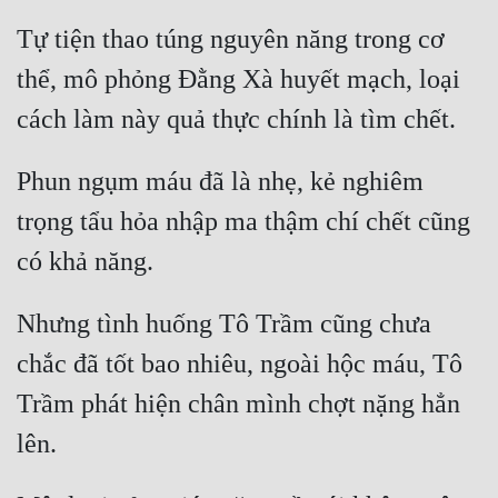
Tự tiện thao túng nguyên năng trong cơ 
Đẹp
thể, mô phỏng Đằng Xà huyết mạch, loại 
Đẹp Hiệp
Tính Cách Nhân Vật :
Phun ngụm máu đã là nhẹ, kẻ nghiêm 
Cơ Trí
trọng tẩu hỏa nhập ma thậm chí chết cũng 
Sát Phạt Quyết Đoán
Vô Sỉ
Nhưng tình huống Tô Trầm cũng chưa 
Điềm Đạm
chắc đã tốt bao nhiêu, ngoài hộc máu, Tô 
Trầm phát hiện chân mình chợt nặng hẳn 