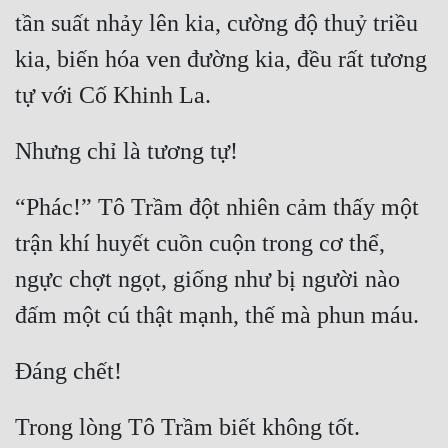
Đô Thị
tần suất nhảy lên kia, cường độ thuỷ triều 
Đông Phương
kia, biến hóa ven đường kia, đều rất tương 
Đông Phương Huyền Huyễn
Đồng Nhân
“Phác!” Tô Trầm đột nhiên cảm thấy một 
Cẩu Đạo Trường Sinh
trận khí huyết cuồn cuộn trong cơ thể, 
Ngự Thú
ngực chợt ngọt, giống như bị người nào 
Truyện Nam
Truyện Nữ
Vô Địch Lưu
Xây Dựng Thế Lực
Đam Mỹ