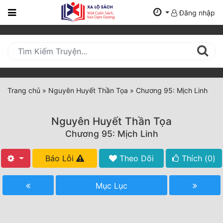
Đăng nhập
Trang
Chủ
Mới
Cập
Nhật
Trang chủ
»
Nguyên Huyết Thần Tọa
»
Chương 95: Mịch Linh
(current)
BXH
Nguyên Huyết Thần Tọa
Thể Loại
Chương 95: Mịch Linh
Báo Lỗi
Theo Dõi
Thích (
0
)
Tất Cả
Truyện Mới Ra
Mục Lục
Hoàn Thành