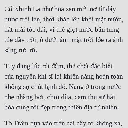
Hài Hước
Cố Khinh La như hoa sen mới nở từ đáy 
Hệ Thống
nước trồi lên, thời khắc lên khỏi mặt nước, 
Học Đường
hất mái tóc dài, vì thế giọt nước bắn tung 
Khoa Huyễn
tóe đầy trời, ở dưới ánh mặt trời lóe ra ánh 
Khoa Huyễn Không Gian
Kinh Dị
Tuy đang lúc rét đậm, thể chất đặc biệt 
Kiếm Hiệp
của nguyên khí sĩ lại khiến nàng hoàn toàn 
Kỳ Huyễn
không sợ chút lạnh đó. Nàng ở trong nước 
Kỳ Ảo
nhẹ nhàng bơi, chơi đùa, cảm thụ sự hài 
Linh Dị
Làm Giàu
Tô Trầm dựa vào trên cái cây to không xa, 
Lịch Sử