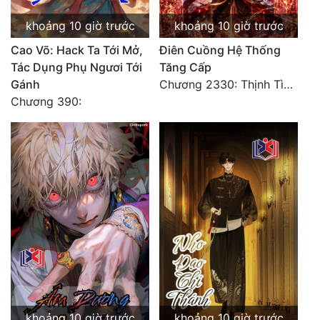
khoảng 10 giờ trước
khoảng 10 giờ trước
Cao Võ: Hack Ta Tới Mở,
Điên Cuồng Hệ Thống
Tác Dụng Phụ Ngươi Tới
Tăng Cấp
Gánh
Chương 2330: Thịnh Tình Mời Chào
Chương 390:
khoảng 10 giờ trước
khoảng 10 giờ trước