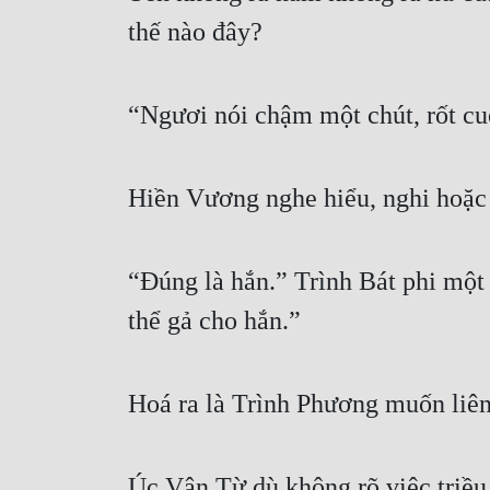
thế nào đây? 
“Ngươi nói chậm một chút, rốt cu
Hiền Vương nghe hiểu, nghi hoặc
“Đúng là hắn.” Trình Bát phi một 
thể gả cho hắn.” 
Hoá ra là Trình Phương muốn liên
Úc Vân Từ dù không rõ việc triều 