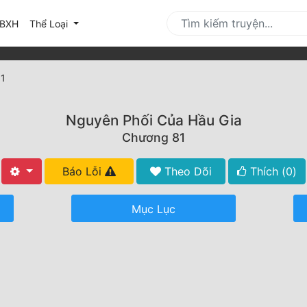
urrent)
BXH
Thể Loại
1
Nguyên Phối Của Hầu Gia
Chương 81
Báo Lỗi
Theo Dõi
Thích (
0
)
Mục Lục