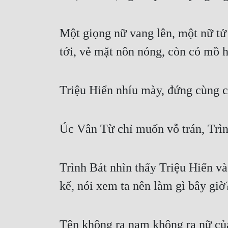
Một giọng nữ vang lên, một nữ tử 
tới, vẻ mặt nôn nóng, còn có mồ h
Triệu Hiển nhíu mày, đứng cùng c
Úc Vân Từ chỉ muốn vỗ trán, Trình
Trình Bát nhìn thấy Triệu Hiển v
kế, nói xem ta nên làm gì bây gi
Tên không ra nam không ra nữ của