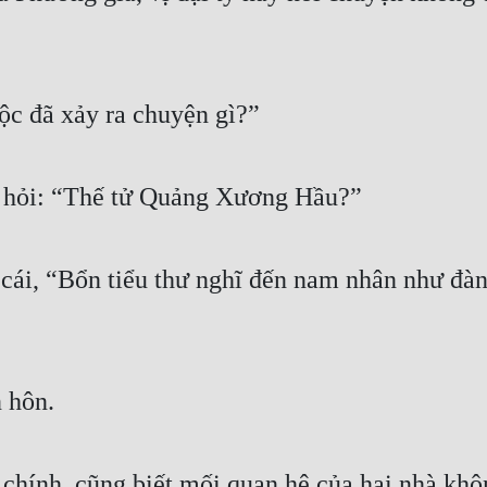
ộc đã xảy ra chuyện gì?” 
 hỏi: “Thế tử Quảng Xương Hầu?” 
cái, “Bổn tiểu thư nghĩ đến nam nhân như đàn 
 hôn. 
chính, cũng biết mối quan hệ của hai nhà không