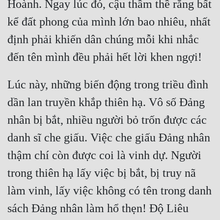
Hoành. Ngay lúc đó, cậu thầm thề rằng bất 
Đẹp
kể đất phong của mình lớn bao nhiêu, nhất 
định phải khiến dân chúng mỗi khi nhắc 
Đẹp Hiệp
Tính Cách Nhân Vật :
Lúc này, những biến động trong triều đình 
Cơ Trí
dần lan truyền khắp thiên hạ. Vô số Đảng 
Sát Phạt Quyết Đoán
nhân bị bắt, nhiều người bỏ trốn được các 
Vô Sỉ
danh sĩ che giấu. Việc che giấu Đảng nhân 
Điềm Đạm
thậm chí còn được coi là vinh dự. Người 
trong thiên hạ lấy việc bị bắt, bị truy nã 
làm vinh, lấy việc không có tên trong danh 
sách Đảng nhân làm hổ thẹn! Độ Liêu 