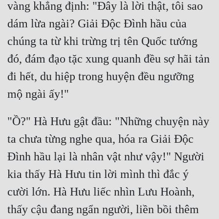
vàng khẳng định: "Đây là lời thật, tôi sao 
Quân Sự
dám lừa ngài? Giải Độc Đình hầu của 
Sảng Văn
chúng ta từ khi trừng trị tên Quốc tướng 
Sắc
đó, đám đạo tặc xung quanh đều sợ hãi tản 
Sủng
đi hết, du hiệp trong huyện đều ngưỡng 
Thanh Xuân
Tiên Hiệp
"Ồ?" Hà Hưu gật đầu: "Những chuyện này 
Tiểu Thuyết
ta chưa từng nghe qua, hóa ra Giải Độc 
Trinh Thám
Đình hầu lại là nhân vật như vậy!" Người 
Triều Đấu
kia thấy Hà Hưu tin lời mình thì đắc ý 
cười lớn. Hà Hưu liếc nhìn Lưu Hoành, 
Trùng Sinh
thấy cậu đang ngẩn người, liền bồi thêm 
Trọng Sinh