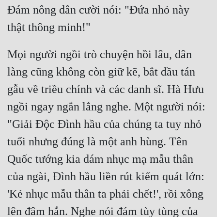
Hài Hước
Đám nông dân cười nói: "Đứa nhỏ này 
Hệ Thống
Học Đường
Mọi người ngồi trò chuyện hồi lâu, dân 
Khoa Huyễn
làng cũng không còn giữ kẽ, bắt đầu tán 
Khoa Huyễn Không Gian
gẫu về triều chính và các danh sĩ. Hà Hưu 
Kinh Dị
ngồi ngay ngắn lắng nghe. Một người nói: 
Kiếm Hiệp
"Giải Độc Đình hầu của chúng ta tuy nhỏ 
Kỳ Huyễn
tuổi nhưng đúng là một anh hùng. Tên 
Quốc tướng kia dám nhục mạ mẫu thân 
Kỳ Ảo
của ngài, Đình hầu liền rút kiếm quát lớn: 
Linh Dị
'Kẻ nhục mẫu thân ta phải chết!', rồi xông 
Làm Giàu
lên đâm hắn. Nghe nói đám tùy tùng của 
Lịch Sử