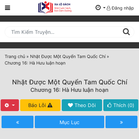
Đăng nhập
Trang
Chủ
Mới
Cập
Nhật
Trang chủ
»
Nhặt Được Một Quyển Tam Quốc Chí
»
(current)
Chương 16: Hà Hưu luận hoạn
BXH
Thể Loại
Nhặt Được Một Quyển Tam Quốc Chí
Chương 16: Hà Hưu luận hoạn
Tất Cả
Báo Lỗi
Theo Dõi
Thích (
0
)
Truyện Mới Ra
Mục Lục
Hoàn Thành