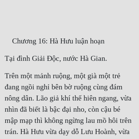
Free
Hậu Cung
Truyện Convert
Truyện Dịch
Truyện Nhập Môn
Truyện ngắn
Trên một mảnh ruộng, một già một trẻ 
Xa Lộ Dịch
đang ngồi nghỉ bên bờ ruộng cùng đám 
nông dân. Lão giả khí thế hiên ngang, vừa 
Cung Đấu
nhìn đã biết là bậc đại nho, còn cậu bé 
Cạnh Kỹ
mập mạp thì không ngừng lau mồ hôi trên 
trán. Hà Hưu vừa dạy dỗ Lưu Hoành, vừa 
Cổ Tiên Hiệp