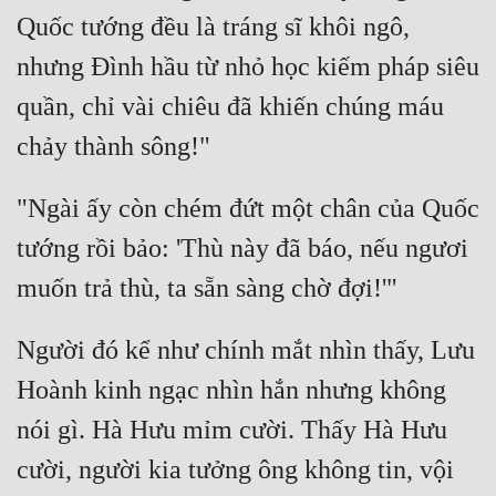
Quốc tướng đều là tráng sĩ khôi ngô, 
Mưu Mô
nhưng Đình hầu từ nhỏ học kiếm pháp siêu 
Mạt Thế
quần, chỉ vài chiêu đã khiến chúng máu 
Mỹ Thực
Ngôn Tình
"Ngài ấy còn chém đứt một chân của Quốc 
Ngược
tướng rồi bảo: 'Thù này đã báo, nếu ngươi 
Nữ Cường
Nữ Phụ
Người đó kể như chính mắt nhìn thấy, Lưu 
Phong Thủy - Tâm Linh
Hoành kinh ngạc nhìn hắn nhưng không 
Phương Tây
nói gì. Hà Hưu mỉm cười. Thấy Hà Hưu 
Phản Phái
cười, người kia tưởng ông không tin, vội 
Quan Trường