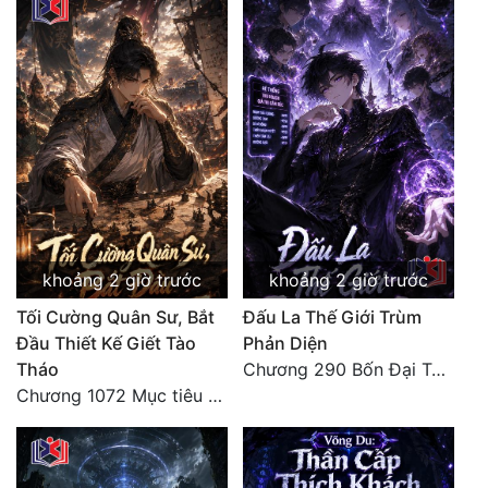
khoảng 2 giờ trước
khoảng 2 giờ trước
Tối Cường Quân Sư, Bắt
Đấu La Thế Giới Trùm
Đầu Thiết Kế Giết Tào
Phản Diện
Tháo
Chương 290 Bốn Đại Tông Môn Đơn Thuộc Tính Vô Cùng Thê Lương
Chương 1072 Mục tiêu của chúng ta là biển sao trời (2/2)