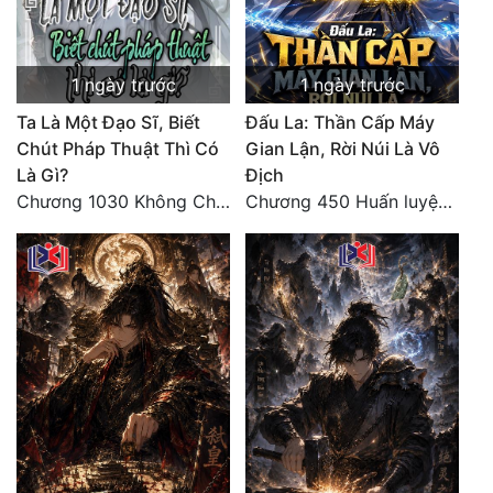
1 ngày trước
1 ngày trước
Ta Là Một Đạo Sĩ, Biết
Đấu La: Thần Cấp Máy
Chút Pháp Thuật Thì Có
Gian Lận, Rời Núi Là Vô
Là Gì?
Địch
Chương 1030 Không Chi Hoàng Nguyên Đại Hư
Chương 450 Huấn luyện thực chiến, Long Linh Cơ đối chiến bốn người Cổ Nguyệt và Vũ Lân!