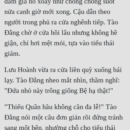
đám gia nô xoay như chong chóng suốt 
nửa canh giờ mới xong. Cậu dẫn theo 
người trong phủ ra cửa nghênh tiếp. Tào 
Đằng chờ ở cửa hồi lâu nhưng không hề 
giận, chỉ hơi mệt mỏi, tựa vào tiểu thái 
Lưu Hoành vừa ra cửa liền quỳ xuống bái 
lạy. Tào Đằng nheo mắt nhìn, thầm nghĩ: 
"Thiếu Quân hầu không cần đa lễ!" Tào 
Đằng nói một câu đơn giản rồi đứng tránh 
sang một bên, nhường chỗ cho tiểu thái 