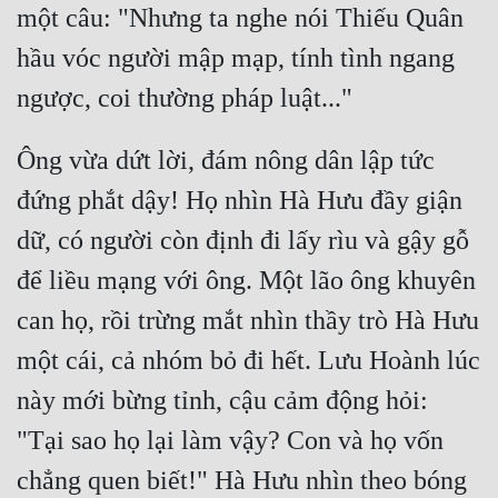
một câu: "Nhưng ta nghe nói Thiếu Quân 
Tu Chân
hầu vóc người mập mạp, tính tình ngang 
Tu Tiên
Tội Phạm
Ông vừa dứt lời, đám nông dân lập tức 
Vô Địch
đứng phắt dậy! Họ nhìn Hà Hưu đầy giận 
Võ Hiệp
dữ, có người còn định đi lấy rìu và gậy gỗ 
Võng Du
để liều mạng với ông. Một lão ông khuyên 
Xuyên Không
can họ, rồi trừng mắt nhìn thầy trò Hà Hưu 
Xuyên Nhanh
một cái, cả nhóm bỏ đi hết. Lưu Hoành lúc 
Xuyên Sách
này mới bừng tỉnh, cậu cảm động hỏi: 
Xuyên Thư
"Tại sao họ lại làm vậy? Con và họ vốn 
Điền Văn
chẳng quen biết!" Hà Hưu nhìn theo bóng 