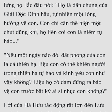
Đô Thị
lưng họ, lắc đầu nói: "Họ là dân chúng của 
Giải Độc Đình hầu, tự nhiên một lòng 
Đông Phương
hướng về con. Con chỉ cần thể hiện một 
Đông Phương Huyền Huyễn
chút dũng khí, họ liền coi con là niềm tự 
Đồng Nhân
Cẩu Đạo Trường Sinh
"Nếu một ngày nào đó, đất phong của con 
Ngự Thú
là cả thiên hạ, liệu con có thể khiến người 
Truyện Nam
trong thiên hạ tự hào và kính yêu con như 
vậy không? Liệu họ có dám đứng ra bảo 
Truyện Nữ
Vô Địch Lưu
Xây Dựng Thế Lực
Lời của Hà Hưu tác động rất lớn đến Lưu 
Đam Mỹ