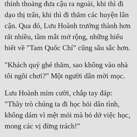
thỉnh thoảng đưa cậu ra ngoài, khi thì đi 
Cổ Đại
dạo thị trấn, khi thì đi thăm các huyện lân 
Du Hí
cận. Qua đó, Lưu Hoành trưởng thành hơn 
Dã Sử
rất nhiều, tầm mắt mở rộng, những hiểu 
Dị Giới
Dị Năng
"Khách quý ghé thăm, sao không vào nhà 
Gia Đấu
Góc Nhìn Nam
Góc Nhìn Nữ
Lưu Hoành mỉm cười, chắp tay đáp: 
Huyền Huyễn
"Thầy trò chúng ta đi học hỏi dân tình, 
không dám vì mệt mỏi mà bỏ dở việc học, 
Huyền Nghi
Huyền Ảo