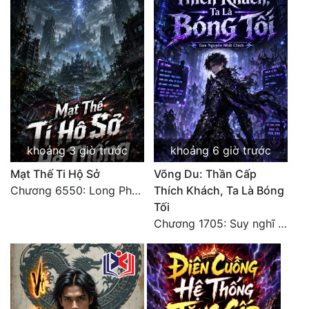
khoảng 3 giờ trước
khoảng 6 giờ trước
Mạt Thế Ti Hộ Sở
Võng Du: Thần Cấp
Chương 6550: Long Phượng Thần Trận
Thích Khách, Ta Là Bóng
Tối
Chương 1705: Suy nghĩ sinh tồn của Vô Danh Tuyết!