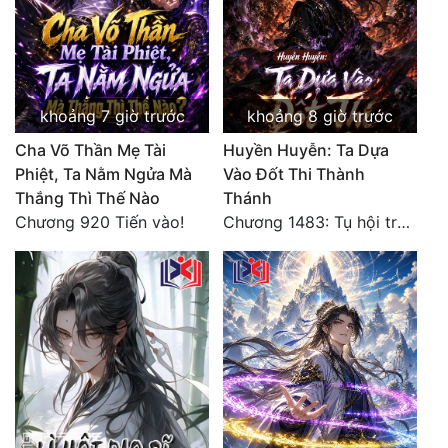
khoảng 7 giờ trước
khoảng 8 giờ trước
Cha Võ Thần Mẹ Tài
Huyền Huyễn: Ta Dựa
Phiệt, Ta Nằm Ngửa Mà
Vào Đốt Thi Thành
Thắng Thì Thế Nào
Thánh
Chương 920 Tiến vào!
Chương 1483: Tụ hội trước đại chiến