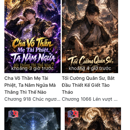
khoảng 3 giờ trước
khoảng 4 giờ trước
Cha Võ Thần Mẹ Tài
Tối Cường Quân Sư, Bắt
Phiệt, Ta Nằm Ngửa Mà
Đầu Thiết Kế Giết Tào
Thắng Thì Thế Nào
Tháo
Chương 918 Chúc ngươi may mắn! Ca môn cũng là sắt thép thẳng nam!
Chương 1066 Lén vượt Nam Bì, đánh thẳng Nghiệp Thành (2/2)