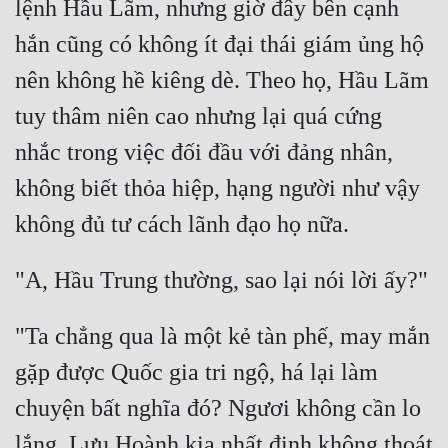
lệnh Hầu Lãm, nhưng giờ đây bên cạnh 
Mưu Mô
hắn cũng có không ít đại thái giám ủng hộ 
nên không hề kiêng dè. Theo họ, Hầu Lãm 
Mạt Thế
tuy thâm niên cao nhưng lại quá cứng 
Mỹ Thực
nhắc trong việc đối đầu với đảng nhân, 
Ngôn Tình
không biết thỏa hiệp, hạng người như vậy 
Ngược
Nữ Cường
Nữ Phụ
Phong Thủy - Tâm Linh
"Ta chẳng qua là một kẻ tàn phế, may mắn 
Phương Tây
gặp được Quốc gia tri ngộ, há lại làm 
Phản Phái
chuyện bất nghĩa đó? Ngươi không cần lo 
Quan Trường
lắng, Lưu Hoành kia nhất định không thoát 