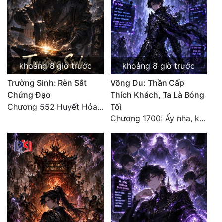
khoảng 8 giờ trước
khoảng 8 giờ trước
Trường Sinh: Rèn Sắt
Võng Du: Thần Cấp
Chứng Đạo
Thích Khách, Ta Là Bóng
Chương 552 Huyết Hỏa Độn Hư, nhân quả chưa dứt
Tối
Chương 1700: Ấy nha, không có chuyện gì!