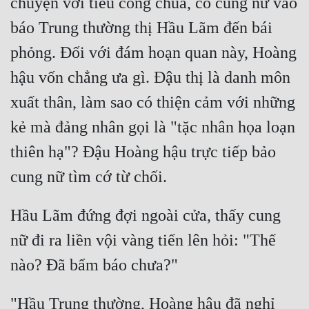
chuyện với tiểu công chúa, có cung nữ vào 
Đô Thị
báo Trung thường thị Hầu Lãm đến bái 
Đông Phương
phỏng. Đối với đám hoạn quan này, Hoàng 
Đông Phương Huyền Huyễn
hậu vốn chẳng ưa gì. Đậu thị là danh môn 
Đồng Nhân
xuất thân, làm sao có thiện cảm với những 
kẻ mà đảng nhân gọi là "tặc nhân họa loạn 
Cẩu Đạo Trường Sinh
thiên hạ"? Đậu Hoàng hậu trực tiếp bảo 
Ngự Thú
Truyện Nam
Hầu Lãm đứng đợi ngoài cửa, thấy cung 
Truyện Nữ
nữ đi ra liền vội vàng tiến lên hỏi: "Thế 
Vô Địch Lưu
Xây Dựng Thế Lực
"Hầu Trung thường, Hoàng hậu đã nghỉ 
Đam Mỹ