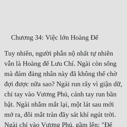
Free
Hậu Cung
Truyện Convert
Truyện Dịch
Tuy nhiên, người phẫn nộ nhất tự nhiên 
Truyện Nhập Môn
vẫn là Hoàng đế Lưu Chí. Ngài còn sống 
Truyện ngắn
mà đám đảng nhân này đã không thể chờ 
Xa Lộ Dịch
đợi được nữa sao? Ngài run rẩy vì giận dữ, 
chỉ tay vào Vương Phủ, cánh tay run bần 
Cung Đấu
bật. Ngài nhắm mắt lại, một lát sau mới 
Cạnh Kỹ
mở ra, đôi mắt tràn đầy sát khí ngút trời. 
Cổ Tiên Hiệp
Ngài chỉ vào Vương Phủ, gầm lên: "Để 