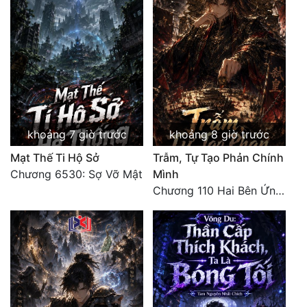
khoảng 7 giờ trước
khoảng 8 giờ trước
Mạt Thế Ti Hộ Sở
Trẫm, Tự Tạo Phản Chính
Chương 6530: Sợ Vỡ Mật
Mình
Chương 110 Hai Bên Ứng Phó