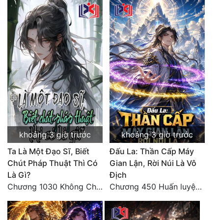
khoảng 3 giờ trước
khoảng 3 giờ trước
Ta Là Một Đạo Sĩ, Biết
Đấu La: Thần Cấp Máy
Chút Pháp Thuật Thì Có
Gian Lận, Rời Núi Là Vô
Là Gì?
Địch
Chương 1030 Không Chi Hoàng Nguyên Đại Hư
Chương 450 Huấn luyện thực chiến, Long Linh Cơ đối chiến bốn người Cổ Nguyệt và Vũ Lân!