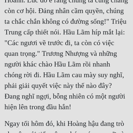
Hoành. Lúc đó e rằng chúng ta cũng chẳng 
Tu Chân
còn cơ hội. Đảng nhân cầm quyền, chúng 
Tu Tiên
ta chắc chắn không có đường sống!" Triệu 
Tội Phạm
Trung cấp thiết nói. Hầu Lãm híp mắt lại: 
"Các ngươi về trước đi, ta còn có việc 
Vô Địch
quan trọng." Trương Nhượng và những 
Võ Hiệp
người khác chào Hầu Lãm rồi nhanh 
Võng Du
chóng rời đi. Hầu Lãm cau mày suy nghĩ, 
Xuyên Không
phải giải quyết việc này thế nào đây? 
Xuyên Nhanh
Đang nghĩ ngợi, bỗng nhiên có một người 
Xuyên Sách
Xuyên Thư
Ngay tối hôm đó, khi Hoàng hậu đang trò 
Điền Văn