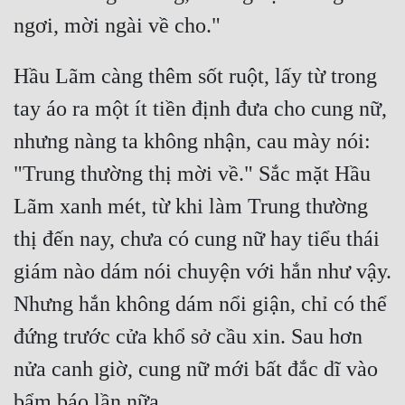
Đẹp
Đẹp Hiệp
Hầu Lãm càng thêm sốt ruột, lấy từ trong 
tay áo ra một ít tiền định đưa cho cung nữ, 
Tính Cách Nhân Vật :
nhưng nàng ta không nhận, cau mày nói: 
Cơ Trí
"Trung thường thị mời về." Sắc mặt Hầu 
Sát Phạt Quyết Đoán
Lãm xanh mét, từ khi làm Trung thường 
Vô Sỉ
thị đến nay, chưa có cung nữ hay tiểu thái 
Điềm Đạm
giám nào dám nói chuyện với hắn như vậy. 
Nhưng hắn không dám nổi giận, chỉ có thể 
đứng trước cửa khổ sở cầu xin. Sau hơn 
nửa canh giờ, cung nữ mới bất đắc dĩ vào 