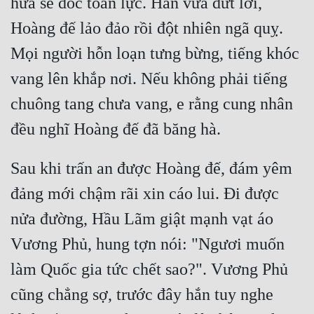
hứa sẽ dốc toàn lực. Hắn vừa dứt lời, 
Hài Hước
Hoàng đế lảo đảo rồi đột nhiên ngã quỵ. 
Hệ Thống
Mọi người hỗn loạn tưng bừng, tiếng khóc 
Học Đường
vang lên khắp nơi. Nếu không phải tiếng 
Khoa Huyễn
chuông tang chưa vang, e rằng cung nhân 
Khoa Huyễn Không Gian
Kinh Dị
Sau khi trấn an được Hoàng đế, đám yêm 
Kiếm Hiệp
đảng mới chậm rãi xin cáo lui. Đi được 
Kỳ Huyễn
nửa đường, Hầu Lãm giật mạnh vạt áo 
Kỳ Ảo
Vương Phủ, hung tợn nói: "Ngươi muốn 
Linh Dị
làm Quốc gia tức chết sao?". Vương Phủ 
Làm Giàu
cũng chẳng sợ, trước đây hắn tuy nghe 
Lịch Sử