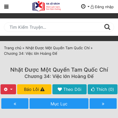
Đăng nhập
Trang
Chủ
Mới
Cập
Nhật
Trang chủ
»
Nhặt Được Một Quyển Tam Quốc Chí
»
(current)
Chương 34: Việc lớn Hoàng Đế
BXH
Thể Loại
Nhặt Được Một Quyển Tam Quốc Chí
Chương 34: Việc lớn Hoàng Đế
Tất Cả
Báo Lỗi
Theo Dõi
Thích (
0
)
Truyện Mới Ra
Mục Lục
Hoàn Thành