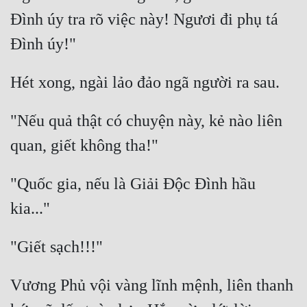
Cổ Đại
Đình úy tra rõ việc này! Ngươi đi phụ tá 
Du Hí
Dã Sử
Dị Giới
"Nếu quả thật có chuyện này, kẻ nào liên 
Dị Năng
Gia Đấu
Góc Nhìn Nam
"Quốc gia, nếu là Giải Độc Đình hầu 
Góc Nhìn Nữ
Huyền Huyễn
Huyền Nghi
Vương Phủ vội vàng lĩnh mệnh, liên thanh 
Huyền Ảo