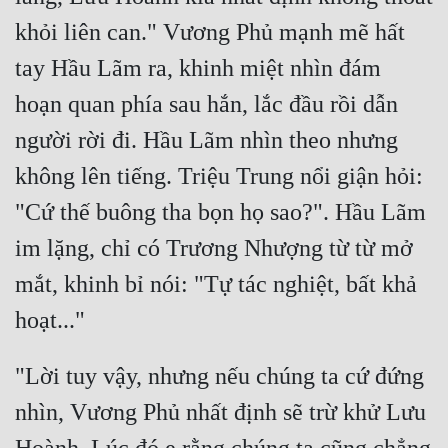
khỏi liên can." Vương Phủ mạnh mẽ hất 
Quân Sự
tay Hầu Lãm ra, khinh miệt nhìn đám 
Sảng Văn
hoạn quan phía sau hắn, lắc đầu rồi dẫn 
Sắc
người rời đi. Hầu Lãm nhìn theo nhưng 
Sủng
không lên tiếng. Triệu Trung nổi giận hỏi: 
Thanh Xuân
"Cứ thế buông tha bọn họ sao?". Hầu Lãm 
Tiên Hiệp
im lặng, chỉ có Trương Nhượng từ từ mở 
Tiểu Thuyết
mắt, khinh bỉ nói: "Tự tác nghiệt, bất khả 
Trinh Thám
Triều Đấu
"Lời tuy vậy, nhưng nếu chúng ta cứ đứng 
Trùng Sinh
nhìn, Vương Phủ nhất định sẽ trừ khử Lưu 
Trọng Sinh