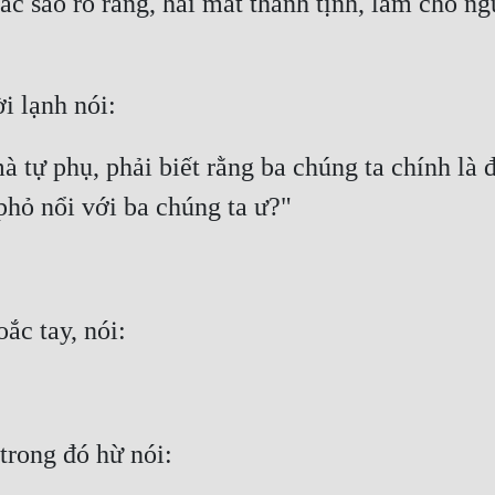
ắc sảo rõ ràng, hai mắt thanh tịnh, làm cho ng
tự phụ, phải biết rằng ba chúng ta chính là đ