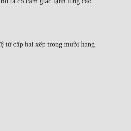
ười ta có cảm giác lạnh lùng cao 
ệ tử cấp hai xếp trong mười hạng 