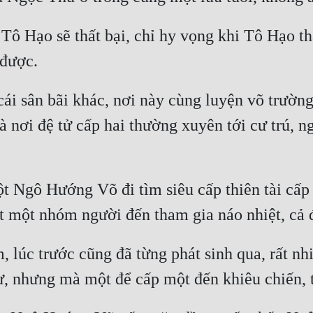
ô Hạo sẽ thất bại, chỉ hy vọng khi Tô Hạo thấ
i sân bãi khác, nơi này cùng luyện võ trường k
à nơi đệ tử cấp hai thường xuyên tới cư trú, n
một Ngô Hướng Võ đi tìm siêu cấp thiên tài cấ
lúc trước cũng đã từng phát sinh qua, rất nhi