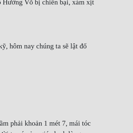
ướng Võ bị chiến bại, xám xịt 
, hôm nay chúng ta sẽ lật đố 
ầm phải khoản 1 mét 7, mái tóc 