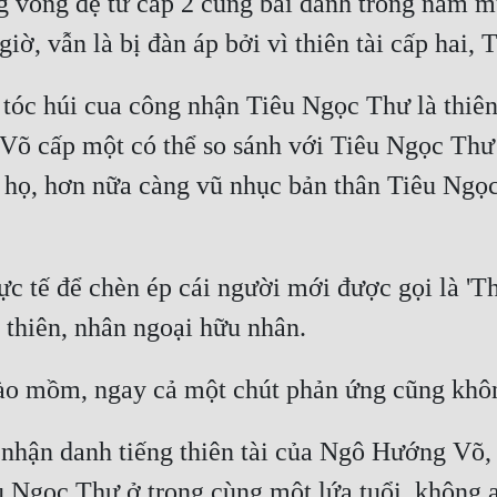
g vòng đệ tử cấp 2 cũng bài danh trong năm mư
óc húi cua công nhận Tiêu Ngọc Thư là thiên
 Võ cấp một có thể so sánh với Tiêu Ngọc Thư c
n họ, hơn nữa càng vũ nhục bản thân Tiêu Ngọc
 tế để chèn ép cái người mới được gọi là 'Th
 nhận danh tiếng thiên tài của Ngô Hướng Võ, 