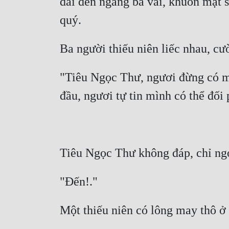
dài đến ngang bả vai, khuôn mặt s
"Tiêu Ngọc Thư, ngươi đừng có mà 