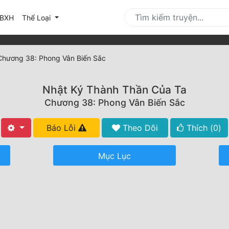
urrent)
BXH
Thể Loại
Chương 38: Phong Vân Biến Sắc
Nhật Ký Thành Thần Của Ta
Chương 38: Phong Vân Biến Sắc
Báo Lỗi
Theo Dõi
Thích (
0
)
Mục Lục