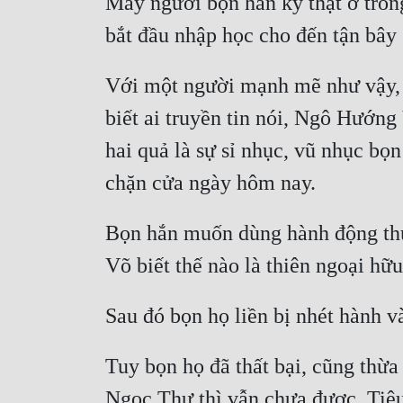
Mấy người bọn hắn kỳ thật ở tron
Với một người mạnh mẽ như vậy, t
biết ai truyền tin nói, Ngô Hướng
hai quả là sự sỉ nhục, vũ nhục bọ
Bọn hắn muốn dùng hành động thực
Tuy bọn họ đã thất bại, cũng thừa