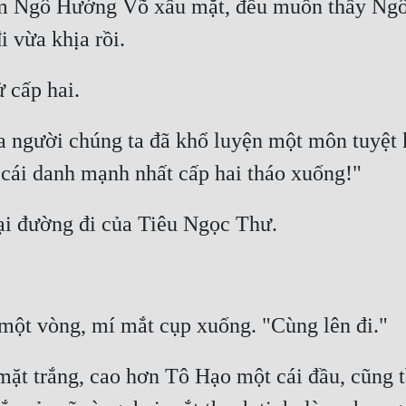
 Ngô Hướng Võ xấu mặt, đều muốn thấy Ngô H
 người chúng ta đã khổ luyện một môn tuyệt kỹ
mặt trắng, cao hơn Tô Hạo một cái đầu, cũng t