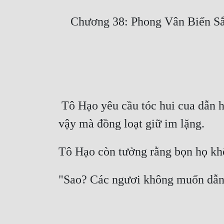
 Tô Hạo yêu cầu tóc hui cua dẫn hắn đi tìm mấy đệ tử cấp hai lợi hại nhất, mấy người tóc húi cua liếc nhìn nhau, 