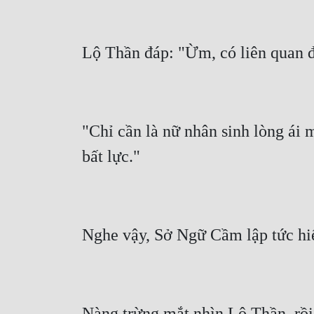
"Chỉ cần là nữ nhân sinh lòng ái mộ
Nàng trừng mắt nhìn Lộ Thần, rồi m