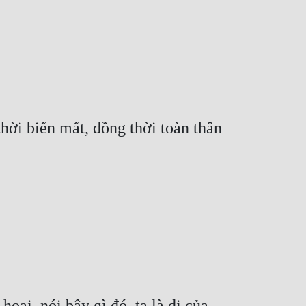
thời biến mất, đồng thời toàn thân 
oại, nói bậy gì đó, ta là di của 