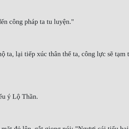
 ta, lại tiếp xúc thân thể ta, công lực sẽ tạm 
ặt đỏ lên, gắt giọng nói: "Ngươi cái tiểu bại h