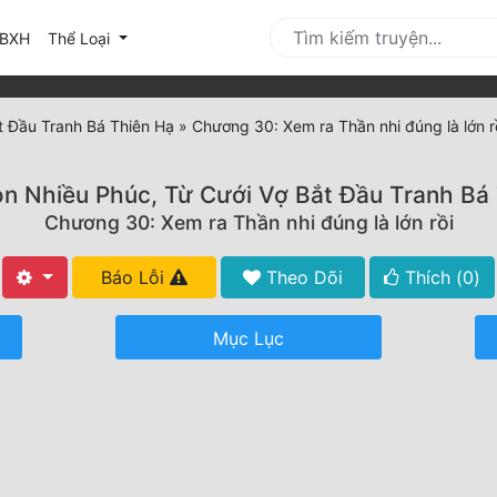
urrent)
BXH
Thể Loại
t Đầu Tranh Bá Thiên Hạ
»
Chương 30: Xem ra Thần nhi đúng là lớn r
n Nhiều Phúc, Từ Cưới Vợ Bắt Đầu Tranh Bá
Chương 30: Xem ra Thần nhi đúng là lớn rồi
Báo Lỗi
Theo Dõi
Thích (
0
)
Mục Lục