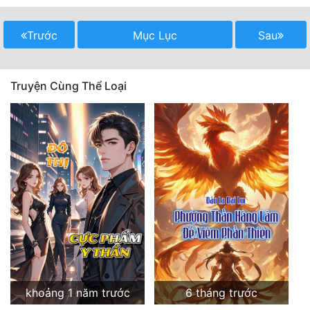
Mưu Mô
Trước
Mục Lục
Sau
Mạt Thế
Mỹ Thực
Truyện Cùng Thể Loại
Ngôn Tình
Ngược
Nữ Cường
Nữ Phụ
Phong Thủy - Tâm Linh
Phương Tây
Phản Phái
khoảng 1 năm trước
6 tháng trước
Quan Trường