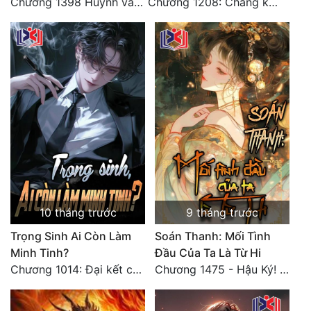
Chương 1398 Huynh và muội (Đại kết cục)
Chương 1208: Chàng không được từ chối ta! (Đại kết cục) (3)
Đô Thị
Đông Phương
Đông Phương Huyền Huyễn
Đồng Nhân
Cẩu Đạo Trường Sinh
Ngự Thú
Truyện Nam
10 tháng trước
9 tháng trước
Truyện Nữ
Trọng Sinh Ai Còn Làm
Soán Thanh: Mối Tình
Minh Tinh?
Đầu Của Ta Là Từ Hi
Vô Địch Lưu
Chương 1014: Đại kết cục 2
Chương 1475 - Hậu Ký! Kết cục tốt đẹp! (HẾT)
Xây Dựng Thế Lực
Đam Mỹ