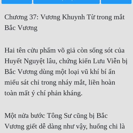
Free
Chương 37: Vương Khuynh Từ trong mắt
Hậu Cung
Bắc Vương
Truyện Convert
Truyện Dịch
Hai tên cửu phẩm võ giả còn sống sót của
Truyện Nhập Môn
Huyết Nguyệt lâu, chứng kiến Lưu Viễn bị
Truyện ngắn
Bắc Vương dùng một loại vũ khí bí ẩn
Xa Lộ Dịch
miểu sát chỉ trong nháy mắt, liền hoàn
toàn mất ý chí phản kháng.
Cung Đấu
Cạnh Kỹ
Một nửa bước Tông Sư cũng bị Bắc
Vương giết dễ dàng như vậy, huống chi là
Cổ Tiên Hiệp