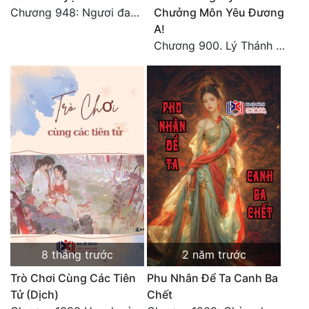
Chương 948: Ngươi đang uy hiếp ta?
Chưởng Môn Yêu Đương
Tu Chân
A!
Tu Tiên
Chương 900. Lý Thánh Tử cực khổ! (2)
Tội Phạm
Vô Địch
Võ Hiệp
Võng Du
Xuyên Không
Xuyên Nhanh
Xuyên Sách
8 tháng trước
2 năm trước
Xuyên Thư
Trò Chơi Cùng Các Tiên
Phu Nhân Để Ta Canh Ba
Điền Văn
Tử (Dịch)
Chết