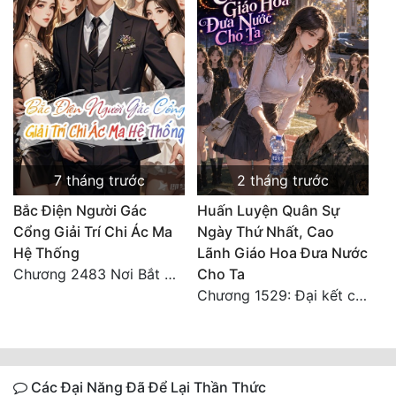
7 tháng trước
2 tháng trước
Bắc Điện Người Gác
Huấn Luyện Quân Sự
Cổng Giải Trí Chi Ác Ma
Ngày Thứ Nhất, Cao
Hệ Thống
Lãnh Giáo Hoa Đưa Nước
Chương 2483 Nơi Bắt Đầu Giấc Mơ 3 (Kết Thúc!)
Cho Ta
Chương 1529: Đại kết cục
Các Đại Năng Đã Để Lại Thần Thức