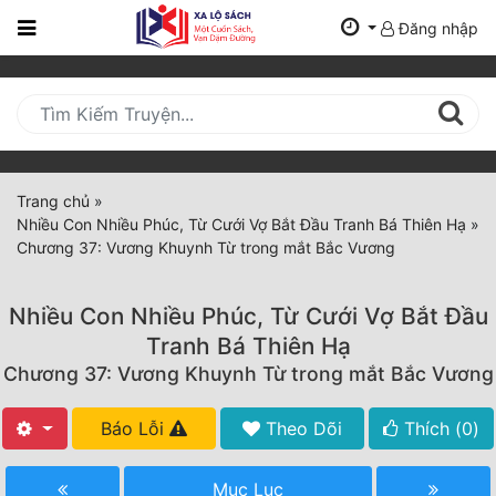
Đăng nhập
Trang
Chủ
Mới
Cập
Nhật
Trang chủ
»
(current)
Nhiều Con Nhiều Phúc, Từ Cưới Vợ Bắt Đầu Tranh Bá Thiên Hạ
»
BXH
Chương 37: Vương Khuynh Từ trong mắt Bắc Vương
Thể Loại
Nhiều Con Nhiều Phúc, Từ Cưới Vợ Bắt Đầu
Tranh Bá Thiên Hạ
Tất Cả
Chương 37: Vương Khuynh Từ trong mắt Bắc Vương
Truyện Mới Ra
Báo Lỗi
Theo Dõi
Thích (
0
)
Hoàn Thành
Mục Lục