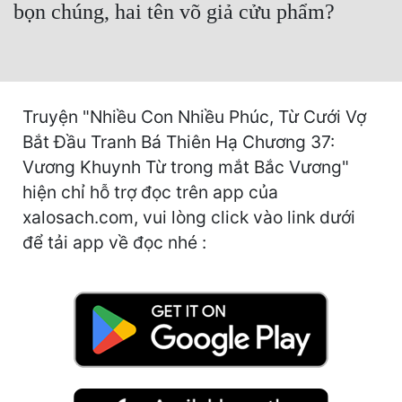
bọn chúng, hai tên võ giả cửu phẩm?
Cổ Đại
Du Hí
Dã Sử
Truyện "Nhiều Con Nhiều Phúc, Từ Cưới Vợ
Dị Giới
Bắt Đầu Tranh Bá Thiên Hạ Chương 37:
Dị Năng
Vương Khuynh Từ trong mắt Bắc Vương"
hiện chỉ hỗ trợ đọc trên app của
Gia Đấu
xalosach.com, vui lòng click vào link dưới
Góc Nhìn Nam
để tải app về đọc nhé :
Góc Nhìn Nữ
Huyền Huyễn
Huyền Nghi
Huyền Ảo