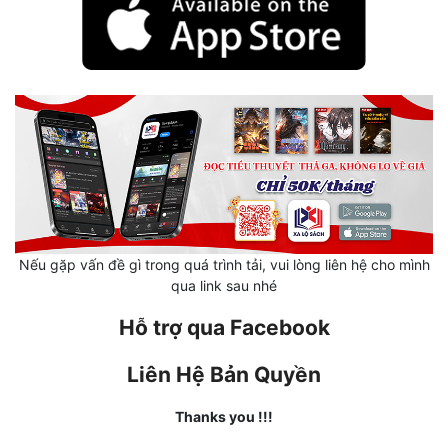
Hài Hước
Hệ Thống
Học Đường
Khoa Huyễn
Khoa Huyễn Không Gian
Kinh Dị
Kiếm Hiệp
Nếu gặp vấn đề gì trong quá trình tải, vui lòng liên hệ cho mình
qua link sau nhé
Kỳ Huyễn
Hỗ trợ qua Facebook
Kỳ Ảo
Linh Dị
Liên Hệ Bản Quyền
Làm Giàu
Thanks you !!!
Lịch Sử