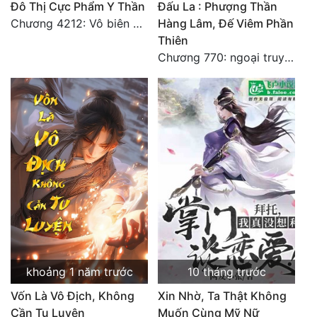
Đô Thị Cực Phẩm Y Thần
Đấu La : Phượng Thần
Quân Sự
Chương 4212: Vô biên hắc ám
Hàng Lâm, Đế Viêm Phần
Thiên
Sảng Văn
Chương 770: ngoại truyện tổng hợp
Sắc
Sủng
Thanh Xuân
Tiên Hiệp
Tiểu Thuyết
Trinh Thám
Triều Đấu
khoảng 1 năm trước
10 tháng trước
Trùng Sinh
Vốn Là Vô Địch, Không
Xin Nhờ, Ta Thật Không
Trọng Sinh
Cần Tu Luyện
Muốn Cùng Mỹ Nữ