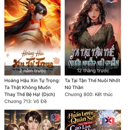
Đẹp
Đẹp Hiệp
Tính Cách Nhân Vật :
Cơ Trí
Sát Phạt Quyết Đoán
2 năm trước
12 tháng trước
Vô Sỉ
Hoàng Hậu Xin Tự Trọng:
Ta Tại Tận Thế Nuôi Nhốt
Điềm Đạm
Ta Thật Không Muốn
Nữ Thần
Thay Thế Bệ Hạ! (Dịch)
Chương 800: Kết thúc
Chương 713: Vô Đề