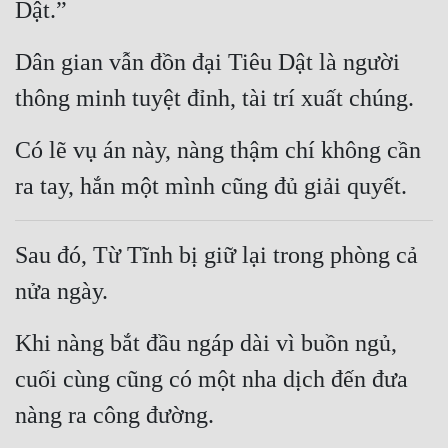
Dật.”
Đẹp
Dân gian vẫn đồn đại Tiêu Dật là người 
Đẹp Hiệp
thông minh tuyệt đỉnh, tài trí xuất chúng.
Tính Cách Nhân Vật :
Có lẽ vụ án này, nàng thậm chí không cần 
Cơ Trí
ra tay, hắn một mình cũng đủ giải quyết.
Sát Phạt Quyết Đoán
Sau đó, Từ Tĩnh bị giữ lại trong phòng cả 
Vô Sỉ
nửa ngày.
Điềm Đạm
Khi nàng bắt đầu ngáp dài vì buồn ngủ, 
cuối cùng cũng có một nha dịch đến đưa 
nàng ra công đường.