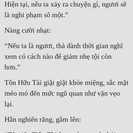
Hài Hước
Hiện tại, nếu ta xảy ra chuyện gì, ngươi sẽ 
là nghi phạm số một.”
Hệ Thống
Học Đường
Nàng cười nhạt:
Khoa Huyễn
“Nếu ta là ngươi, thà dành thời gian nghĩ 
Khoa Huyễn Không Gian
xem có cách nào để giảm nhẹ tội còn 
Kinh Dị
hơn.”
Kiếm Hiệp
Tôn Hữu Tài giật giật khóe miệng, sắc mặt 
Kỳ Huyễn
méo mó đến mức ngũ quan như vặn vẹo 
Kỳ Ảo
lại.
Linh Dị
Hắn nghiến răng, gầm lên:
Làm Giàu
Lịch Sử