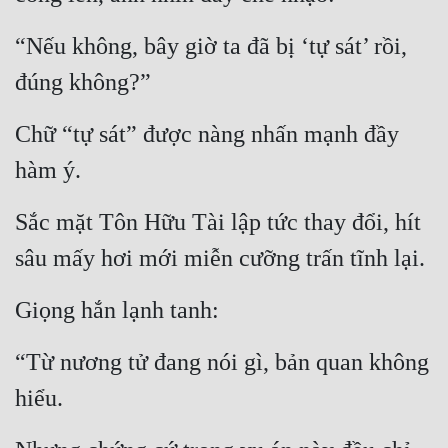
Tu Chân
“Nếu không, bây giờ ta đã bị ‘tự sát’ rồi, 
Tu Tiên
đúng không?”
Tội Phạm
Chữ “tự sát” được nàng nhấn mạnh đầy 
Vô Địch
hàm ý.
Võ Hiệp
Sắc mặt Tôn Hữu Tài lập tức thay đổi, hít 
Võng Du
sâu mấy hơi mới miễn cưỡng trấn tĩnh lại.
Xuyên Không
Xuyên Nhanh
Giọng hắn lạnh tanh:
Xuyên Sách
“Từ nương tử đang nói gì, bản quan không 
Xuyên Thư
hiểu.
Điền Văn