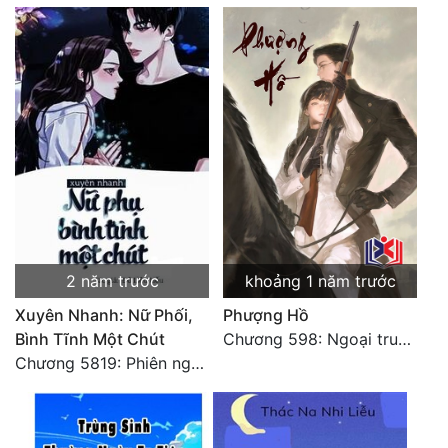
2 năm trước
khoảng 1 năm trước
Xuyên Nhanh: Nữ Phối,
Phượng Hồ
Bình Tĩnh Một Chút
Chương 598: Ngoại truyện: Tiểu Tiểu Ký
Chương 5819: Phiên ngoại: Trở lại STARS [HẾT]