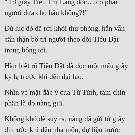
“Tờ giấy Tiêu Thị Lang đọc… có phải 
ngươi đưa cho hắn không?!”
Mưu Mô
Mạt Thế
Dù lúc đó đã rời khỏi thư phòng, hắn vẫn 
Mỹ Thực
cẩn thận bố trí người theo dõi Tiêu Dật 
Ngôn Tình
trong bóng tối.
Ngược
Hắn biết rõ Tiêu Dật đã đọc một mẩu giấy 
Nữ Cường
kỳ lạ trước khi đến đại lao.
Nữ Phụ
Nhìn vẻ mặt đắc ý của Từ Tĩnh, tám chín 
Phong Thủy - Tâm Linh
phần là do nàng gửi.
Phương Tây
Không khó để suy ra, nàng đã gửi tờ giấy 
Phản Phái
đi trước khi đến nha môn, dự liệu trước 
Quan Trường