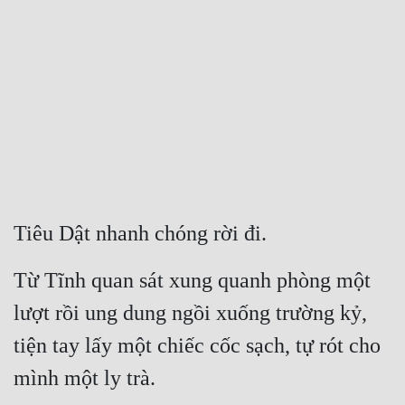
Free
Hậu Cung
Truyện Convert
Truyện Dịch
Truyện Nhập Môn
Truyện ngắn
Tiêu Dật nhanh chóng rời đi.
Xa Lộ Dịch
Từ Tĩnh quan sát xung quanh phòng một 
lượt rồi ung dung ngồi xuống trường kỷ, 
Cung Đấu
tiện tay lấy một chiếc cốc sạch, tự rót cho 
Cạnh Kỹ
mình một ly trà.
Cổ Tiên Hiệp