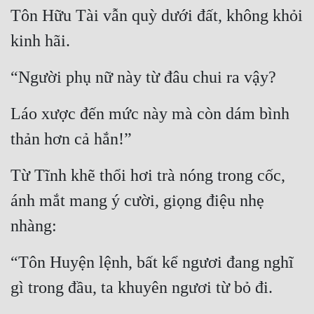
Cổ Đại
Tôn Hữu Tài vẫn quỳ dưới đất, không khỏi 
kinh hãi.
Du Hí
Dã Sử
“Người phụ nữ này từ đâu chui ra vậy?
Dị Giới
Láo xược đến mức này mà còn dám bình 
Dị Năng
thản hơn cả hắn!”
Gia Đấu
Từ Tĩnh khẽ thổi hơi trà nóng trong cốc, 
Góc Nhìn Nam
ánh mắt mang ý cười, giọng điệu nhẹ 
Góc Nhìn Nữ
nhàng:
Huyền Huyễn
“Tôn Huyện lệnh, bất kể ngươi đang nghĩ 
Huyền Nghi
gì trong đầu, ta khuyên ngươi từ bỏ đi.
Huyền Ảo