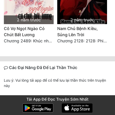
2 năm trước
2 năm trước
Cô Vợ Ngọt Ngào Có
Nam Chủ Bệnh Kiều,
Chút Bất Lương
Sủng Lên Trời
Chương 2489: Khúc nhạc dạo: Cuộc so đấu vô sỉ (Hoàn)
Chương 2128: 2128: Phiên Ngoại 10 Tô Cổ - Tiểu Hồng - Kết Thúc
Các Đại Năng Đã Để Lại Thần Thức
Lưu ý: Vui lòng tải app để có thể lưu lại thần thức trên truyện
này
Tải App Để Đọc Truyện Sớm Nhất