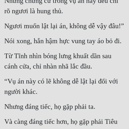
Nhưng chứng cứ trong vụ án này đều chỉ 
Đô Thị
rõ ngươi là hung thủ.
Đông Phương
Ngươi muốn lật lại án, không dễ vậy đâu!”
Đông Phương Huyền Huyễn
Đồng Nhân
Nói xong, hắn hậm hực vung tay áo bỏ đi.
Từ Tĩnh nhìn bóng lưng khuất dần sau 
Cẩu Đạo Trường Sinh
cánh cửa, chỉ nhàn nhã lắc đầu.
Ngự Thú
“Vụ án này có lẽ không dễ lật lại đối với 
Truyện Nam
người khác.
Truyện Nữ
Nhưng đáng tiếc, họ gặp phải ta.
Vô Địch Lưu
Xây Dựng Thế Lực
Và càng đáng tiếc hơn, họ gặp phải Tiêu 
Đam Mỹ