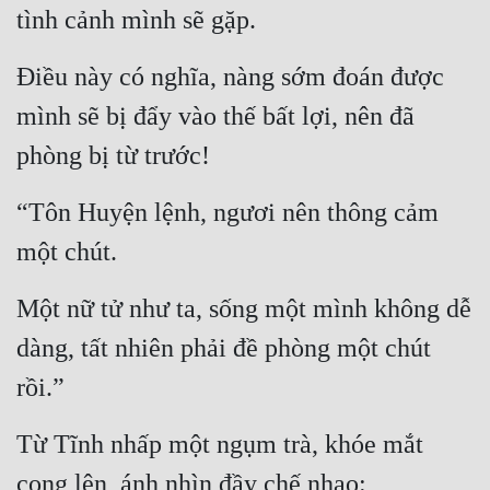
tình cảnh mình sẽ gặp.
Quân Sự
Điều này có nghĩa, nàng sớm đoán được 
Sảng Văn
mình sẽ bị đẩy vào thế bất lợi, nên đã 
Sắc
phòng bị từ trước!
Sủng
“Tôn Huyện lệnh, ngươi nên thông cảm 
Thanh Xuân
một chút.
Tiên Hiệp
Tiểu Thuyết
Một nữ tử như ta, sống một mình không dễ 
Trinh Thám
dàng, tất nhiên phải đề phòng một chút 
rồi.”
Triều Đấu
Trùng Sinh
Từ Tĩnh nhấp một ngụm trà, khóe mắt 
Trọng Sinh
cong lên, ánh nhìn đầy chế nhạo: