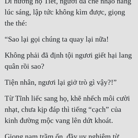
Di nương họ Tiết, người đã chế nhạo nàng 
lúc sáng, lập tức không kìm được, giọng 
the thé:
“Sao lại gọi chúng ta quay lại nữa!
Không phải đã định tội ngươi giết hại lang 
quân rồi sao?
Tiện nhân, ngươi lại giở trò gì vậy?!”
Từ Tĩnh liếc sang họ, khẽ nhếch môi cười 
nhạt, chưa kịp đáp thì tiếng “cạch” của 
kinh đường mộc vang lên dứt khoát.
Giọng nam trầm ổn, đầy uy nghiêm từ 