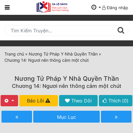
Đăng nhập
Trang
Chủ
Mới
Cập
Nhật
Trang chủ
»
Nương Tử Pháp Y Nhà Quyền Thần
»
(current)
Chương 14: Ngươi nên thông cảm một chút
BXH
Thể Loại
Nương Tử Pháp Y Nhà Quyền Thần
Chương 14: Ngươi nên thông cảm một chút
Tất Cả
Báo Lỗi
Theo Dõi
Thích (
0
)
Truyện Mới Ra
Mục Lục
Hoàn Thành