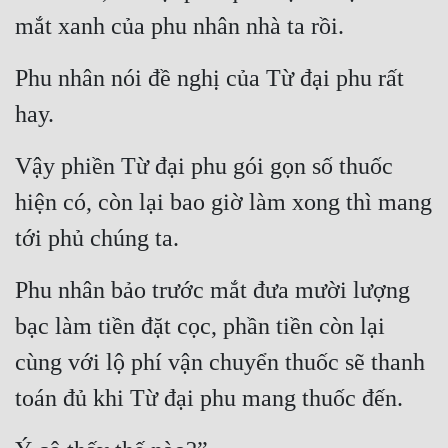
Cổ Đại
mắt xanh của phu nhân nhà ta rồi.
Du Hí
Phu nhân nói đề nghị của Từ đại phu rất 
Dã Sử
hay.
Dị Giới
Vậy phiền Từ đại phu gói gọn số thuốc 
Dị Năng
hiện có, còn lại bao giờ làm xong thì mang 
Gia Đấu
tới phủ chúng ta.
Góc Nhìn Nam
Phu nhân bảo trước mắt đưa mười lượng 
Góc Nhìn Nữ
bạc làm tiền đặt cọc, phần tiền còn lại 
Huyền Huyễn
cùng với lộ phí vận chuyển thuốc sẽ thanh 
Huyền Nghi
toán đủ khi Từ đại phu mang thuốc đến.
Huyền Ảo