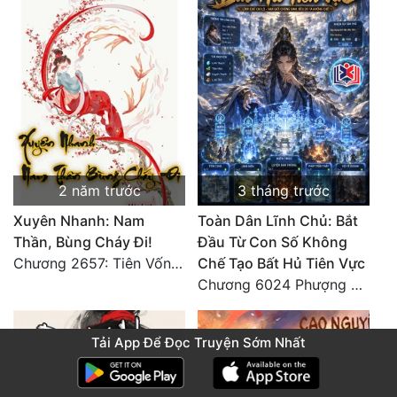
2 năm trước
3 tháng trước
Xuyên Nhanh: Nam
Toàn Dân Lĩnh Chủ: Bắt
Thần, Bùng Cháy Đi!
Đầu Từ Con Số Không
Chương 2657: Tiên Vốn Vô Lương (15). HẾT.
Chế Tạo Bất Hủ Tiên Vực
Chương 6024 Phượng Tổ giúp ta! Mở lại luân hồi!
Tải App Để Đọc Truyện Sớm Nhất