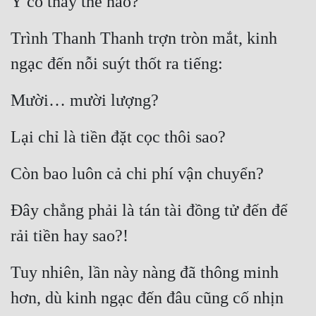
Ý cô thấy thế nào?”
Hài Hước
Hệ Thống
Trình Thanh Thanh trợn tròn mắt, kinh 
ngạc đến nỗi suýt thốt ra tiếng:
Học Đường
Khoa Huyễn
Mười… mười lượng?
Khoa Huyễn Không Gian
Lại chỉ là tiền đặt cọc thôi sao?
Kinh Dị
Còn bao luôn cả chi phí vận chuyển?
Kiếm Hiệp
Kỳ Huyễn
Đây chẳng phải là tán tài đồng tử đến để 
Kỳ Ảo
rải tiền hay sao?!
Linh Dị
Tuy nhiên, lần này nàng đã thông minh 
Làm Giàu
hơn, dù kinh ngạc đến đâu cũng cố nhịn 
Lịch Sử