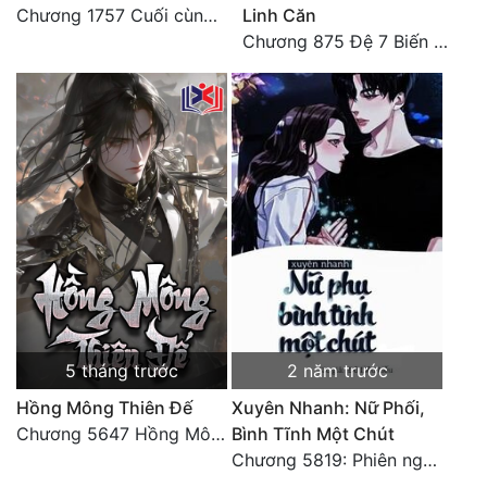
Chương 1757 Cuối cùng được bình tĩnh (hết)
Linh Căn
Chương 875 Đệ 7 Biến Thánh Long Biến!
5 tháng trước
2 năm trước
Hồng Mông Thiên Đế
Xuyên Nhanh: Nữ Phối,
Chương 5647 Hồng Mông Thiên Đế (HẾT)
Bình Tĩnh Một Chút
Chương 5819: Phiên ngoại: Trở lại STARS [HẾT]