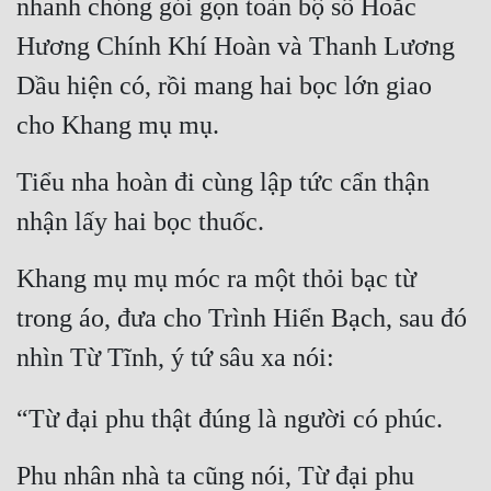
nhanh chóng gói gọn toàn bộ số Hoắc 
Quân Sự
Hương Chính Khí Hoàn và Thanh Lương 
Sảng Văn
Dầu hiện có, rồi mang hai bọc lớn giao 
cho Khang mụ mụ.
Sắc
Sủng
Tiểu nha hoàn đi cùng lập tức cẩn thận 
Thanh Xuân
nhận lấy hai bọc thuốc.
Tiên Hiệp
Khang mụ mụ móc ra một thỏi bạc từ 
Tiểu Thuyết
trong áo, đưa cho Trình Hiển Bạch, sau đó 
Trinh Thám
nhìn Từ Tĩnh, ý tứ sâu xa nói:
Triều Đấu
“Từ đại phu thật đúng là người có phúc.
Trùng Sinh
Phu nhân nhà ta cũng nói, Từ đại phu 
Trọng Sinh