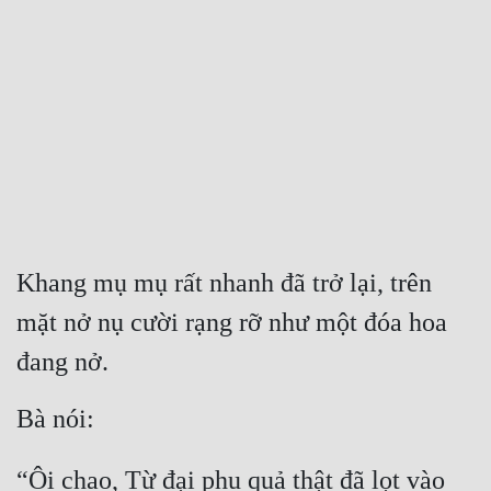
Free
Hậu Cung
Truyện Convert
Truyện Dịch
Truyện Nhập Môn
Truyện ngắn
Khang mụ mụ rất nhanh đã trở lại, trên 
Xa Lộ Dịch
mặt nở nụ cười rạng rỡ như một đóa hoa 
đang nở.
Cung Đấu
Bà nói:
Cạnh Kỹ
Cổ Tiên Hiệp
“Ôi chao, Từ đại phu quả thật đã lọt vào 