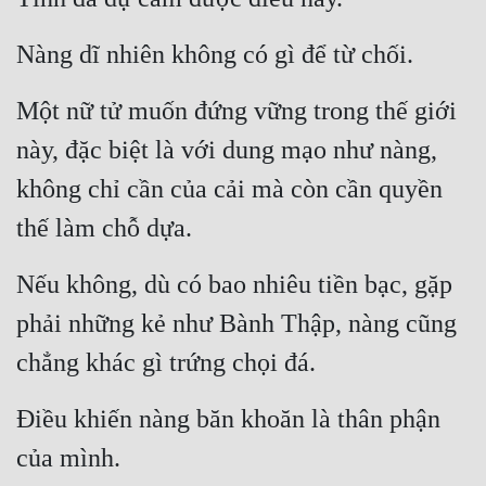
Đô Thị
Nàng dĩ nhiên không có gì để từ chối.
Đông Phương
Đông Phương Huyền Huyễn
Một nữ tử muốn đứng vững trong thế giới 
này, đặc biệt là với dung mạo như nàng, 
Đồng Nhân
không chỉ cần của cải mà còn cần quyền 
thế làm chỗ dựa.
Cẩu Đạo Trường Sinh
Ngự Thú
Nếu không, dù có bao nhiêu tiền bạc, gặp 
Truyện Nam
phải những kẻ như Bành Thập, nàng cũng 
Truyện Nữ
chẳng khác gì trứng chọi đá.
Vô Địch Lưu
Điều khiến nàng băn khoăn là thân phận 
Xây Dựng Thế Lực
của mình.
Đam Mỹ