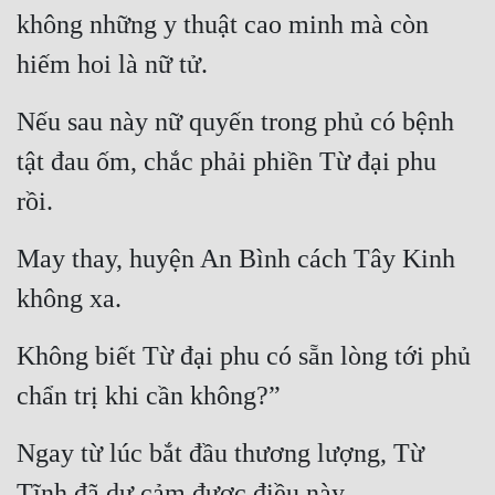
không những y thuật cao minh mà còn 
Tu Chân
hiếm hoi là nữ tử.
Tu Tiên
Tội Phạm
Nếu sau này nữ quyến trong phủ có bệnh 
tật đau ốm, chắc phải phiền Từ đại phu 
Vô Địch
rồi.
Võ Hiệp
Võng Du
May thay, huyện An Bình cách Tây Kinh 
Xuyên Không
không xa.
Xuyên Nhanh
Không biết Từ đại phu có sẵn lòng tới phủ 
Xuyên Sách
chẩn trị khi cần không?”
Xuyên Thư
Ngay từ lúc bắt đầu thương lượng, Từ 
Điền Văn
Tĩnh đã dự cảm được điều này.