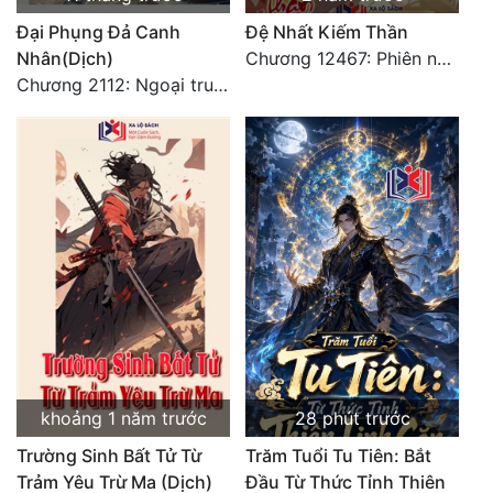
Đại Phụng Đả Canh
Đệ Nhất Kiếm Thần
Nhân(Dịch)
Chương 12467: Phiên ngoại 20: Sinh nhật vui vẻ - Hoàn
Chương 2112: Ngoại truyện 3 - Tiệc mừng công
khoảng 1 năm trước
28 phút trước
Trường Sinh Bất Tử Từ
Trăm Tuổi Tu Tiên: Bắt
Trảm Yêu Trừ Ma (Dịch)
Đầu Từ Thức Tỉnh Thiên