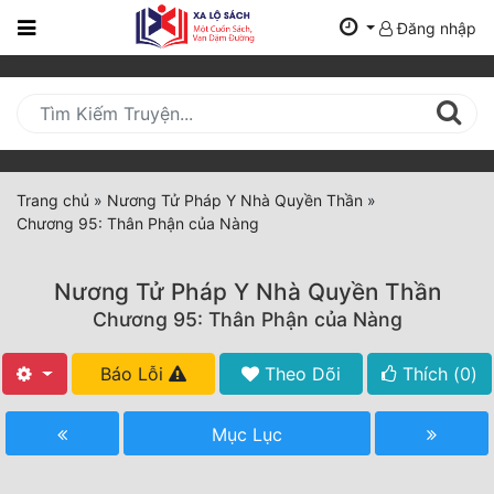
Đăng nhập
Trang
Chủ
Mới
Cập
Nhật
Trang chủ
»
Nương Tử Pháp Y Nhà Quyền Thần
»
(current)
Chương 95: Thân Phận của Nàng
BXH
Thể Loại
Nương Tử Pháp Y Nhà Quyền Thần
Chương 95: Thân Phận của Nàng
Tất Cả
Báo Lỗi
Theo Dõi
Thích (
0
)
Truyện Mới Ra
Mục Lục
Hoàn Thành