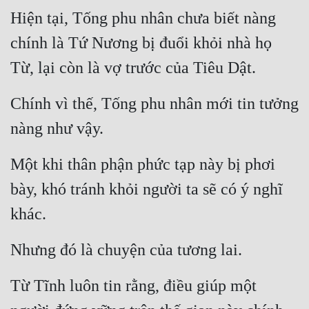
Hiện tại, Tống phu nhân chưa biết nàng 
Đẹp
chính là Tứ Nương bị đuổi khỏi nhà họ 
Đẹp Hiệp
Từ, lại còn là vợ trước của Tiêu Dật.
Tính Cách Nhân Vật :
Chính vì thế, Tống phu nhân mới tin tưởng 
Cơ Trí
nàng như vậy.
Sát Phạt Quyết Đoán
Một khi thân phận phức tạp này bị phơi 
Vô Sỉ
bày, khó tránh khỏi người ta sẽ có ý nghĩ 
Điềm Đạm
khác.
Nhưng đó là chuyện của tương lai.
Từ Tĩnh luôn tin rằng, điều giúp một 