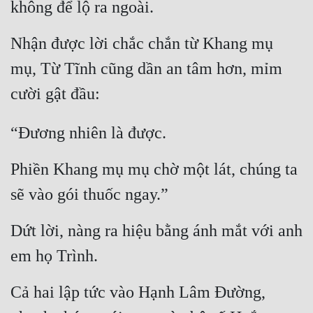
không để lộ ra ngoài.
Mưu Mô
Nhận được lời chắc chắn từ Khang mụ 
Mạt Thế
mụ, Từ Tĩnh cũng dần an tâm hơn, mỉm 
Mỹ Thực
cười gật đầu:
Ngôn Tình
“Đương nhiên là được.
Ngược
Phiền Khang mụ mụ chờ một lát, chúng ta 
Nữ Cường
sẽ vào gói thuốc ngay.”
Nữ Phụ
Phong Thủy - Tâm Linh
Dứt lời, nàng ra hiệu bằng ánh mắt với anh 
Phương Tây
em họ Trình.
Phản Phái
Cả hai lập tức vào Hạnh Lâm Đường, 
Quan Trường