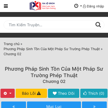
Đăng nhập
Trang
Chủ
Mới
Cập
Nhật
Trang chủ
»
(current)
Phương Pháp Sinh Tồn Của Một Pháp Sư Trường Phép Thuật
»
BXH
Chương 02
Thể Loại
Phương Pháp Sinh Tồn Của Một Pháp Sư
Trường Phép Thuật
Tất Cả
Chương 02
Truyện Mới Ra
Báo Lỗi
Theo Dõi
Thích (
0
)
Hoàn Thành
Mục Lục