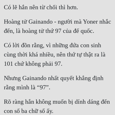
Đẹp
Đẹp Hiệp
Hoàng tử Gainando - người mà Yoner nhắc 
Tính Cách Nhân Vật :
Có lời đồn rằng, vì những đứa con sinh 
Cơ Trí
cùng thời khá nhiều, nên thứ tự thật ra là 
Sát Phạt Quyết Đoán
Vô Sỉ
Điềm Đạm
Nhưng Gainando nhất quyết khẳng định 
Rõ ràng hắn không muốn bị dính dáng đến 