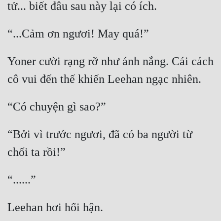
Đô Thị
Đông Phương
Đông Phương Huyền Huyễn
Yoner cười rạng rỡ như ánh nắng. Cái cách 
Đồng Nhân
Cẩu Đạo Trường Sinh
Ngự Thú
“Bởi vì trước ngươi, đã có ba người từ 
Truyện Nam
Truyện Nữ
Vô Địch Lưu
Xây Dựng Thế Lực
Đam Mỹ