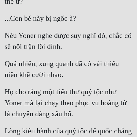
Quân Sự
Sảng Văn
Sắc
Nếu Yoner nghe được suy nghĩ đó, chắc cô 
Sủng
Thanh Xuân
Quả nhiên, xung quanh đã có vài thiếu 
Tiên Hiệp
Tiểu Thuyết
Họ cho rằng một tiểu thư quý tộc như 
Trinh Thám
Yoner mà lại chạy theo phục vụ hoàng tử 
Triều Đấu
Trùng Sinh
Lòng kiêu hãnh của quý tộc đế quốc chẳng 
Trọng Sinh