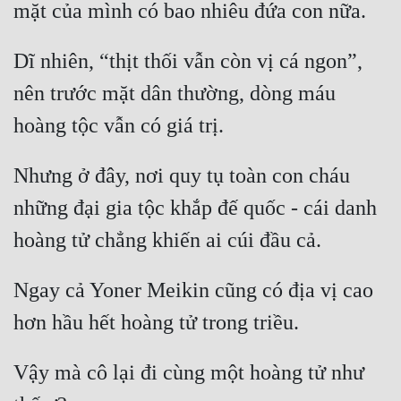
Mưu Mô
Dĩ nhiên, “thịt thối vẫn còn vị cá ngon”, 
Mạt Thế
nên trước mặt dân thường, dòng máu 
Mỹ Thực
Ngôn Tình
Nhưng ở đây, nơi quy tụ toàn con cháu 
Ngược
những đại gia tộc khắp đế quốc - cái danh 
Nữ Cường
Nữ Phụ
Phong Thủy - Tâm Linh
Ngay cả Yoner Meikin cũng có địa vị cao 
Phương Tây
Phản Phái
Vậy mà cô lại đi cùng một hoàng tử như 
Quan Trường