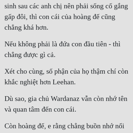
Hài Hước
sinh sau các anh chị nên phải sống cố gắng 
Hệ Thống
gấp đôi, thì con cái của hoàng đế cũng 
Học Đường
Khoa Huyễn
Nếu không phải là đứa con đầu tiên - thì 
Khoa Huyễn Không Gian
Kinh Dị
Xét cho cùng, số phận của họ thậm chí còn 
Kiếm Hiệp
Kỳ Huyễn
Kỳ Ảo
Dù sao, gia chủ Wardanaz vẫn còn nhớ tên 
Linh Dị
Làm Giàu
Còn hoàng đế, e rằng chẳng buồn nhớ nổi 
Lịch Sử