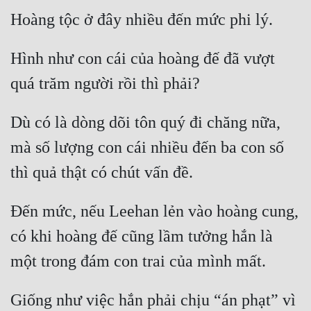
Cổ Đại
Du Hí
Hình như con cái của hoàng đế đã vượt 
Dã Sử
Dị Giới
Dù có là dòng dõi tôn quý đi chăng nữa, 
Dị Năng
mà số lượng con cái nhiều đến ba con số 
Gia Đấu
Góc Nhìn Nam
Góc Nhìn Nữ
Đến mức, nếu Leehan lẻn vào hoàng cung, 
Huyền Huyễn
có khi hoàng đế cũng lầm tưởng hắn là 
Huyền Nghi
Huyền Ảo
Giống như việc hắn phải chịu “án phạt” vì 