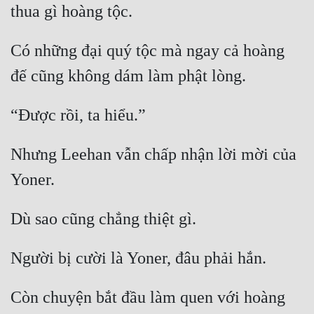
Tu Chân
Tu Tiên
Có những đại quý tộc mà ngay cả hoàng 
Tội Phạm
Vô Địch
Võ Hiệp
Nhưng Leehan vẫn chấp nhận lời mời của 
Võng Du
Xuyên Không
Xuyên Nhanh
Xuyên Sách
Xuyên Thư
Còn chuyện bắt đầu làm quen với hoàng 
Điền Văn