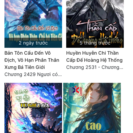
Tu Chân
Tu Tiên
Tội Phạm
Vô Địch
2 ngày trước
5 tháng trước
Bản Tôn Cẩu Đến Vô
Huyền Huyễn Chi Thần
Võ Hiệp
Địch, Vô Hạn Phân Thân
Cấp Đế Hoàng Hệ Thống
Võng Du
Xưng Bá Tiên Giới
Chương 2531 - Chương cuối
Chương 2429 Ngươi có tuệ nhãn? Ta có...
Xuyên Không
Xuyên Nhanh
Xuyên Sách
Xuyên Thư
Điền Văn