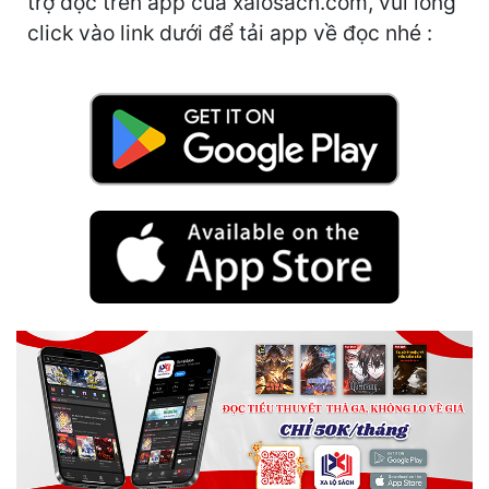
trợ đọc trên app của xalosach.com, vui lòng
Hài Hước
click vào link dưới để tải app về đọc nhé :
Hệ Thống
Học Đường
Khoa Huyễn
Khoa Huyễn Không Gian
Kinh Dị
Kiếm Hiệp
Kỳ Huyễn
Kỳ Ảo
Linh Dị
Làm Giàu
Lịch Sử