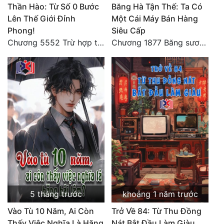
Thần Hào: Từ Số 0 Bước
Băng Hà Tận Thế: Ta Có
Lên Thế Giới Đỉnh
Một Cái Máy Bán Hàng
Phong!
Siêu Cấp
Chương 5552 Trừ hợp tác, không còn cách nào khác!
Chương 1877 Băng sương kết giới
5 tháng trước
khoảng 1 năm trước
Vào Tù 10 Năm, Ai Còn
Trở Về 84: Từ Thu Đồng
Thấy Việc Nghĩa Là Hăng
Nát Bắt Đầu Làm Giàu