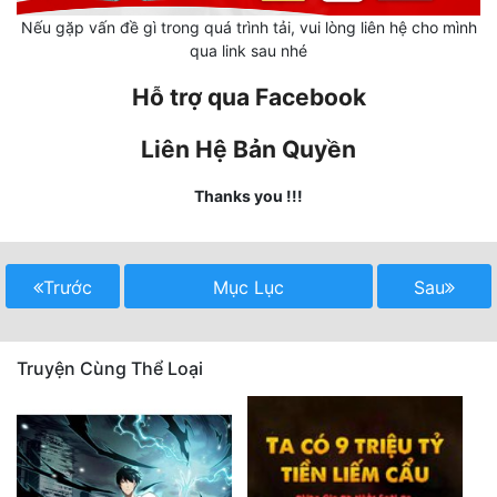
Nếu gặp vấn đề gì trong quá trình tải, vui lòng liên hệ cho mình
Mưu Mô
qua link sau nhé
Mạt Thế
Hỗ trợ qua Facebook
Mỹ Thực
Liên Hệ Bản Quyền
Ngôn Tình
Thanks you !!!
Ngược
Nữ Cường
Trước
Mục Lục
Sau
Nữ Phụ
Phong Thủy - Tâm Linh
Truyện Cùng Thể Loại
Phương Tây
Phản Phái
Quan Trường