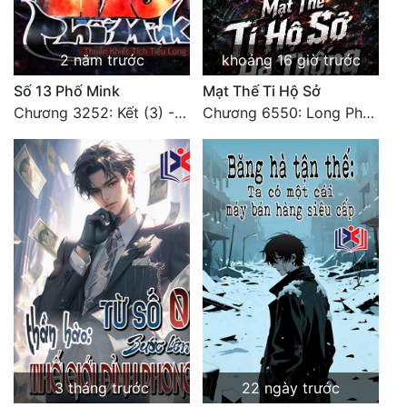
Đẹp
2 năm trước
khoảng 16 giờ trước
Đẹp Hiệp
Số 13 Phố Mink
Mạt Thế Ti Hộ Sở
Chương 3252: Kết (3) - HẾT.
Chương 6550: Long Phượng Thần Trận
Tính Cách Nhân Vật :
Cơ Trí
Sát Phạt Quyết Đoán
Vô Sỉ
Điềm Đạm
3 tháng trước
22 ngày trước