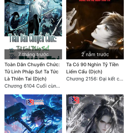
Quân Sự
Sảng Văn
Sắc
Sủng
7 tháng trước
2 năm trước
Thanh Xuân
Toàn Dân Chuyển Chức:
Ta Có 90 Nghìn Tỷ Tiền
Tiên Hiệp
Tử Linh Pháp Sư! Ta Tức
Liếm Cẩu (Dịch)
Là Thiên Tai (Dịch)
Chương 2156: Đại kết cục!!!
Tiểu Thuyết
Chương 6104 Cuối cùng (HẾT)
Trinh Thám
Triều Đấu
Trùng Sinh
Trọng Sinh