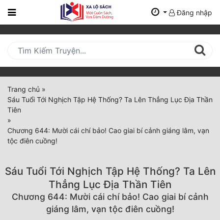
Đăng nhập
Trang
Chủ
Mới
Cập
Nhật
Trang chủ
»
(current)
Sáu Tuổi Tới Nghịch Tập Hệ Thống? Ta Lên Thẳng Lục Địa Thần
BXH
Tiên
»
Thể Loại
Chương 644: Mười cái chí bảo! Cao giai bí cảnh giáng lâm, vạn
tộc điên cuồng!
Tất Cả
Sáu Tuổi Tới Nghịch Tập Hệ Thống? Ta Lên
Truyện Mới Ra
Thẳng Lục Địa Thần Tiên
Chương 644: Mười cái chí bảo! Cao giai bí cảnh
Hoàn Thành
giáng lâm, vạn tộc điên cuồng!