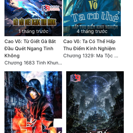
Đô Thị
Đông Phương
Đông Phương Huyền Huyễn
1 tháng trước
4 tháng trước
Đồng Nhân
Cao Võ: Từ Giết Gà Bắt
Cao Võ: Ta Có Thể Hấp
Đầu Quét Ngang Tinh
Thu Điểm Kinh Nghiệm
Không
Chương 1329: Ma Tộc đại công chúa Thương Nguyệt
Cẩu Đạo Trường Sinh
Chương 1683 Tinh Khung Võ Thánh (Hết)
Ngự Thú
Truyện Nam
Truyện Nữ
Vô Địch Lưu
Xây Dựng Thế Lực
Đam Mỹ