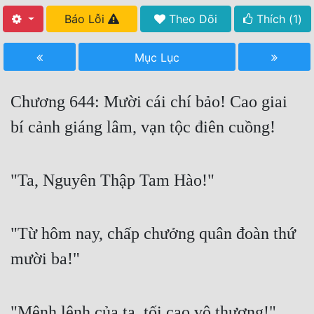
Báo Lỗi
Theo Dõi
Thích (
1
)
Free
Hậu Cung
Mục Lục
Truyện Convert
Chương 644: Mười cái chí bảo! Cao giai
Truyện Dịch
bí cảnh giáng lâm, vạn tộc điên cuồng!
Truyện Nhập Môn
Truyện ngắn
"Ta, Nguyên Thập Tam Hào!"
Xa Lộ Dịch
"Từ hôm nay, chấp chưởng quân đoàn thứ
Cung Đấu
mười ba!"
Cạnh Kỹ
Cổ Tiên Hiệp
"Mệnh lệnh của ta, tối cao vô thượng!"