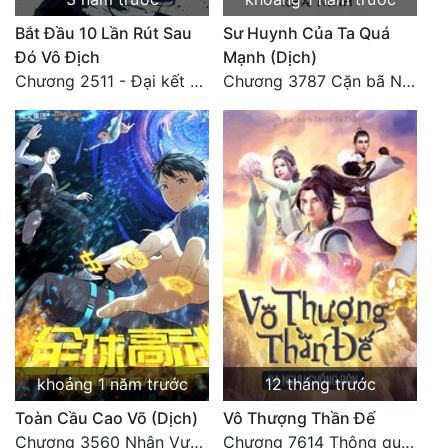
Bắt Đầu 10 Lần Rút Sau
Sư Huynh Của Ta Quá
Đó Vô Địch
Mạnh (Dịch)
Chương 2511 - Đại kết cục, Phiên ngoại thiên: Chư thiên quy nhất giới, vĩnh hằng thế giới. Hết!
Chương 3787 Cặn bã Nam Thiên Đạo
khoảng 1 năm trước
12 tháng trước
Toàn Cầu Cao Võ (Dịch)
Vô Thượng Thần Đế
Chương 3560 Nhân Vương trở về - END
Chương 7614 Thông quan ban thưởng, Ngục Hải Yên Thần Quang