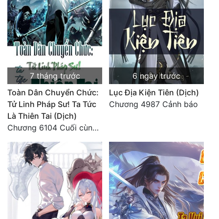
Quân Sự
Sảng Văn
Sắc
Sủng
7 tháng trước
6 ngày trước
Toàn Dân Chuyển Chức:
Lục Địa Kiện Tiên (Dịch)
Thanh Xuân
Tử Linh Pháp Sư! Ta Tức
Chương 4987 Cảnh báo
Tiên Hiệp
Là Thiên Tai (Dịch)
Chương 6104 Cuối cùng (HẾT)
Tiểu Thuyết
Trinh Thám
Triều Đấu
Trùng Sinh
Trọng Sinh