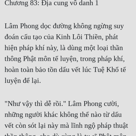
Chương 83: Địa cung vô danh 1
Free
Hậu Cung
Lâm Phong dọc đường không ngừng suy
Truyện Convert
đoán cấu tạo của Kinh Lôi Thiền, phát
Truyện Dịch
hiện pháp khí này, là dùng một loại thần
thông Phật môn tế luyện, trong pháp khí,
Truyện Nhập Môn
hoàn toàn bảo tồn dấu vết lúc Tuệ Khổ tế
Truyện ngắn
luyện để lại.
Xa Lộ Dịch
"Như vậy thì dễ rồi." Lâm Phong cười,
Cung Đấu
những người khác không thể nào từ dấu
Cạnh Kỹ
vết còn sót lại này mà lĩnh ngộ pháp thuật
Cổ Tiên Hiệp