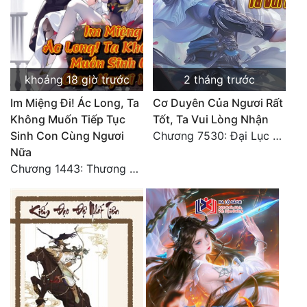
Tu Chân
Tu Tiên
Tội Phạm
khoảng 18 giờ trước
2 tháng trước
Vô Địch
Im Miệng Đi! Ác Long, Ta
Cơ Duyên Của Ngươi Rất
Không Muốn Tiếp Tục
Tốt, Ta Vui Lòng Nhận
Võ Hiệp
Sinh Con Cùng Ngươi
Chương 7530: Đại Lục Khởi Nguyên – Kiến Thành 71
Nữa
Võng Du
Chương 1443: Thương Hoành Vạn Vật (Cuối cùng)
Xuyên Không
Xuyên Nhanh
Xuyên Sách
Xuyên Thư
Điền Văn