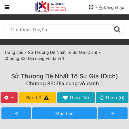
Đăng nhập
Trang
Chủ
Mới
Cập
Nhật
Trang chủ
»
Sử Thượng Đệ Nhất Tổ Sư Gia (Dịch)
»
(current)
Chương 83: Địa cung vô danh 1
BXH
Thể Loại
Sử Thượng Đệ Nhất Tổ Sư Gia (Dịch)
Chương 83: Địa cung vô danh 1
Tất Cả
Báo Lỗi
Theo Dõi
Thích (
0
)
Truyện Mới Ra
Mục Lục
Hoàn Thành