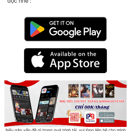
đọc nhé :
Hài Hước
Hệ Thống
Học Đường
Khoa Huyễn
Khoa Huyễn Không Gian
Kinh Dị
Kiếm Hiệp
Kỳ Huyễn
Kỳ Ảo
Linh Dị
Làm Giàu
Nếu gặp vấn đề gì trong quá trình tải, vui lòng liên hệ cho mình
Lịch Sử