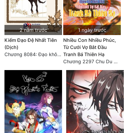
Đô Thị
Đông Phương
Đông Phương Huyền Huyễn
2 năm trước
1 ngày trước
Kiếm Đạo Đệ Nhất Tiên
Nhiều Con Nhiều Phúc,
Đồng Nhân
(Dịch)
Từ Cưới Vợ Bắt Đầu
Chương 8084: Đạo không bờ bến (Đại kết cục) (10)
Tranh Bá Thiên Hạ
Chương 2297 Chu Du Du mang thai
Cẩu Đạo Trường Sinh
Ngự Thú
Truyện Nam
Truyện Nữ
Vô Địch Lưu
Xây Dựng Thế Lực
Đam Mỹ