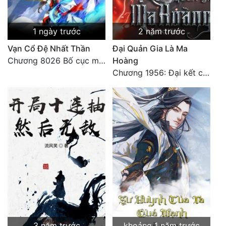
Đẹp
1 ngày trước
2 năm trước
Đẹp Hiệp
Vạn Cổ Đệ Nhất Thần
Đại Quản Gia Là Ma
Chương 8026 Bố cục mới
Hoàng
Tính Cách Nhân Vật :
Chương 1956: Đại kết cục
Cơ Trí
Sát Phạt Quyết Đoán
Vô Sỉ
Điềm Đạm
3 năm trước
khoảng 1 năm trước