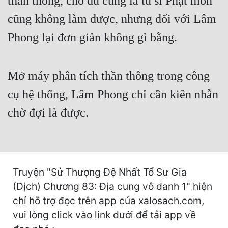
thần thông, cho dù cùng là tu sĩ Phật môn
Cổ Đại
cũng không làm được, nhưng đối với Lâm
Du Hí
Phong lại đơn giản không gì bằng.
Dã Sử
Dị Giới
Mở máy phân tích thần thông trong công
Dị Năng
cụ hệ thống, Lâm Phong chỉ cần kiên nhẫn
Gia Đấu
chờ đợi là được.
Góc Nhìn Nam
Góc Nhìn Nữ
Huyền Huyễn
Truyện "Sử Thượng Đệ Nhất Tổ Sư Gia
(Dịch) Chương 83: Địa cung vô danh 1" hiện
Huyền Nghi
chỉ hỗ trợ đọc trên app của xalosach.com,
Huyền Ảo
vui lòng click vào link dưới để tải app về