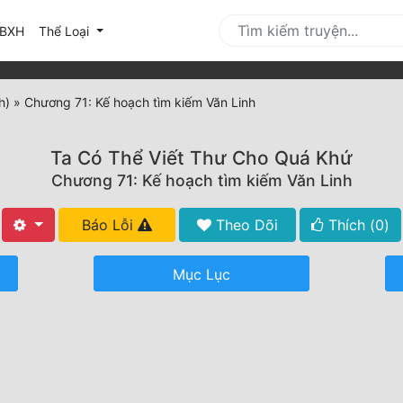
urrent)
BXH
Thể Loại
h)
»
Chương 71: Kế hoạch tìm kiếm Văn Linh
Ta Có Thể Viết Thư Cho Quá Khứ
Chương 71: Kế hoạch tìm kiếm Văn Linh
Báo Lỗi
Theo Dõi
Thích (
0
)
Mục Lục