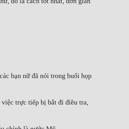
, đó là cách tốt nhất, đơn giản 
ác bạn nữ đã nói trong buổi họp 
c trực tiếp bị bắt đi điều tra, 