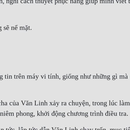
 nghĩ cách thuyết phục nàng giúp mình viết thư
tin trên máy vi tính, giống như những gì mà c
 của Văn Linh xảy ra chuyện, trong lúc làm việ