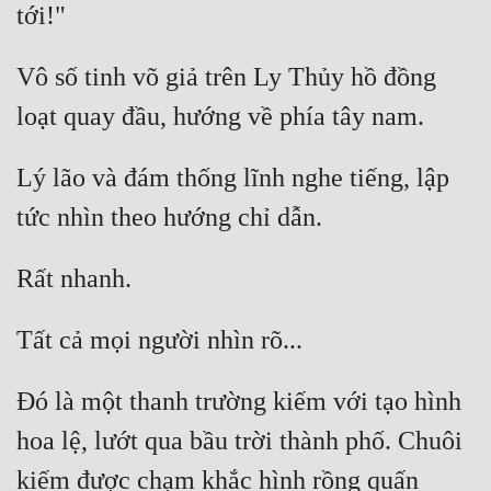
Quân Sự
Vô số tinh võ giả trên Ly Thủy hồ đồng 
Sảng Văn
Sắc
Sủng
Lý lão và đám thống lĩnh nghe tiếng, lập 
Thanh Xuân
Tiên Hiệp
Tiểu Thuyết
Trinh Thám
Triều Đấu
Đó là một thanh trường kiếm với tạo hình 
Trùng Sinh
hoa lệ, lướt qua bầu trời thành phố. Chuôi 
Trọng Sinh
kiếm được chạm khắc hình rồng quấn 