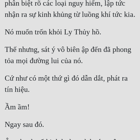
phân biệt rõ các loại nguy hiểm, lập tức 
Hài Hước
Hệ Thống
Học Đường
Khoa Huyễn
Thế nhưng, sát ý vô biên ập đến đã phong 
Khoa Huyễn Không Gian
Kinh Dị
Cứ như có một thứ gì đó dẫn dắt, phát ra 
Kiếm Hiệp
Kỳ Huyễn
Kỳ Ảo
Linh Dị
Làm Giàu
Lịch Sử