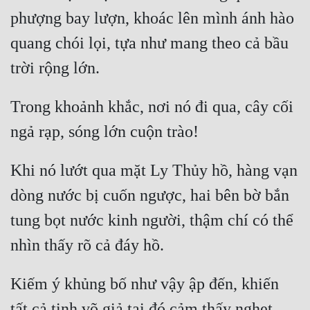
phượng bay lượn, khoác lên mình ánh hào 
Tu Chân
quang chói lọi, tựa như mang theo cả bầu 
Tu Tiên
Tội Phạm
Vô Địch
Trong khoảnh khắc, nơi nó đi qua, cây cối 
Võ Hiệp
Võng Du
Khi nó lướt qua mặt Ly Thủy hồ, hàng vạn 
Xuyên Không
dòng nước bị cuốn ngược, hai bên bờ bắn 
Xuyên Nhanh
tung bọt nước kinh người, thậm chí có thể 
Xuyên Sách
Xuyên Thư
Kiếm ý khủng bố như vậy ập đến, khiến 
Điền Văn
tất cả tinh võ giả tại đó cảm thấy nghẹt 