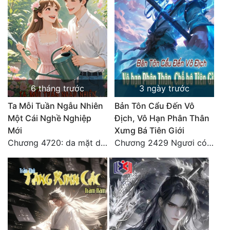
6 tháng trước
3 ngày trước
Ta Mỗi Tuần Ngẫu Nhiên
Bản Tôn Cẩu Đến Vô
Một Cái Nghề Nghiệp
Địch, Vô Hạn Phân Thân
Mới
Xưng Bá Tiên Giới
Chương 4720: da mặt dày
Chương 2429 Ngươi có tuệ nhãn? Ta có...