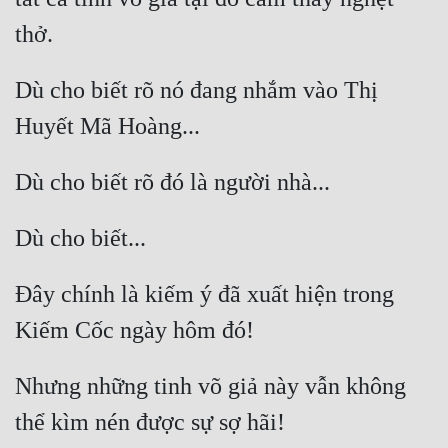
Đô Thị
Đông Phương
Dù cho biết rõ nó đang nhắm vào Thị 
Đông Phương Huyền Huyễn
Đồng Nhân
Cẩu Đạo Trường Sinh
Ngự Thú
Truyện Nam
Đây chính là kiếm ý đã xuất hiện trong 
Truyện Nữ
Vô Địch Lưu
Nhưng những tinh võ giả này vẫn không 
Xây Dựng Thế Lực
Đam Mỹ