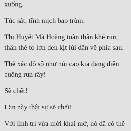
Cổ Đại
Du Hí
Dã Sử
Thị Huyết Mã Hoàng toàn thân khẽ run, 
Dị Giới
Dị Năng
Thể xác đồ sộ như núi cao kia đang điên 
Gia Đấu
Góc Nhìn Nam
Góc Nhìn Nữ
Huyền Huyễn
Huyền Nghi
Huyền Ảo
Với linh trí vừa mới khai mở, nó đã có thể 