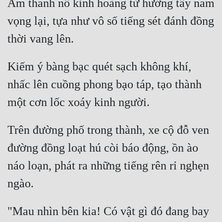
Âm thanh nổ kinh hoàng từ hướng tây nam 
vọng lại, tựa như vô số tiếng sét đánh đồng 
Mưu Mô
Mạt Thế
Mỹ Thực
Kiếm ý bàng bạc quét sạch không khí, 
Ngôn Tình
nhấc lên cuồng phong bạo táp, tạo thành 
Ngược
Nữ Cường
Trên đường phố trong thành, xe cộ đỗ ven 
Nữ Phụ
đường đồng loạt hú còi báo động, ồn ào 
Phong Thủy - Tâm Linh
náo loạn, phát ra những tiếng rên rỉ nghẹn 
Phương Tây
Phản Phái
"Mau nhìn bên kia! Có vật gì đó đang bay 
Quan Trường