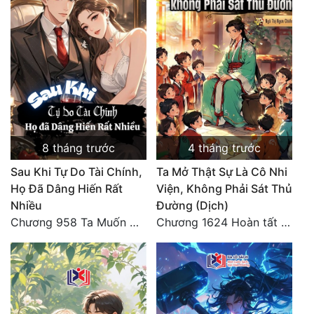
8 tháng trước
4 tháng trước
Sau Khi Tự Do Tài Chính,
Ta Mở Thật Sự Là Cô Nhi
Họ Đã Dâng Hiến Rất
Viện, Không Phải Sát Thủ
Nhiều
Đường (Dịch)
Chương 958 Ta Muốn Cùng Các Cô Vĩnh Viễn Ở Bên Nhau (2) Hết
Chương 1624 Hoàn tất cảm nghĩ (2)