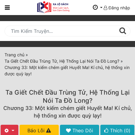
Đăng nhập
Trang
Chủ
Mới
Cập
Nhật
Trang chủ
»
(current)
Ta Giết Chết Đầu Trùng Tử, Hệ Thống Lại Nói Ta Đồ Long?
»
BXH
Chương 33: Một kiếm chém giết Huyết Ma! Kí chủ, hệ thống xin
được quỳ lạy!
Thể Loại
Ta Giết Chết Đầu Trùng Tử, Hệ Thống Lại
Tất Cả
Nói Ta Đồ Long?
Chương 33: Một kiếm chém giết Huyết Ma! Kí chủ,
Truyện Mới Ra
hệ thống xin được quỳ lạy!
Hoàn Thành
Báo Lỗi
Theo Dõi
Thích (
0
)