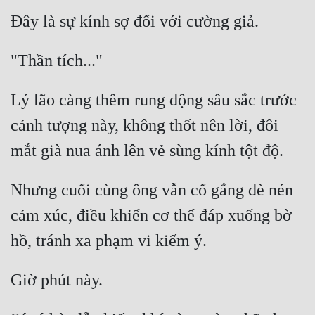
Đẹp
Đẹp Hiệp
Tính Cách Nhân Vật :
Lý lão càng thêm rung động sâu sắc trước 
Cơ Trí
cảnh tượng này, không thốt nên lời, đôi 
Sát Phạt Quyết Đoán
Vô Sỉ
Nhưng cuối cùng ông vẫn cố gắng đè nén 
Điềm Đạm
cảm xúc, điều khiển cơ thể đáp xuống bờ 