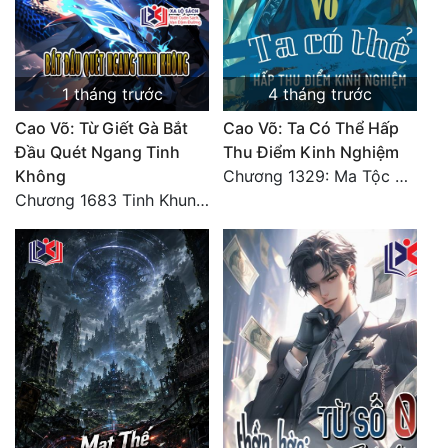
1 tháng trước
4 tháng trước
Cao Võ: Từ Giết Gà Bắt
Cao Võ: Ta Có Thể Hấp
Đầu Quét Ngang Tinh
Thu Điểm Kinh Nghiệm
Không
Chương 1329: Ma Tộc đại công chúa Thương Nguyệt
Chương 1683 Tinh Khung Võ Thánh (Hết)