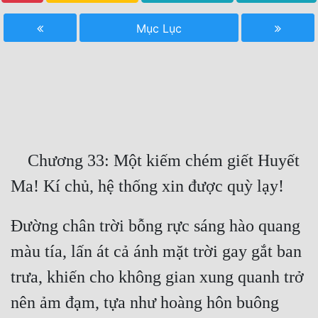
Free
Mục Lục
Hậu Cung
Truyện Convert
Truyện Dịch
Truyện Nhập Môn
    Chương 33: Một kiếm chém giết Huyết 
Truyện ngắn
Xa Lộ Dịch
Đường chân trời bỗng rực sáng hào quang 
Cung Đấu
màu tía, lấn át cả ánh mặt trời gay gắt ban 
Cạnh Kỹ
trưa, khiến cho không gian xung quanh trở 
nên ảm đạm, tựa như hoàng hôn buông 
Cổ Tiên Hiệp