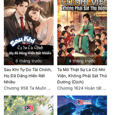
8 tháng trước
4 tháng trước
Sau Khi Tự Do Tài Chính,
Ta Mở Thật Sự Là Cô Nhi
Họ Đã Dâng Hiến Rất
Viện, Không Phải Sát Thủ
Nhiều
Đường (Dịch)
Chương 958 Ta Muốn Cùng Các Cô Vĩnh Viễn Ở Bên Nhau (2) Hết
Chương 1624 Hoàn tất cảm nghĩ (2)