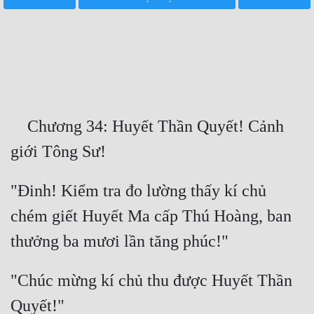
Free
Hậu Cung
Truyện Convert
Truyện Dịch
    Chương 34: Huyết Thần Quyết! Cảnh 
Truyện Nhập Môn
Truyện ngắn
"Đinh! Kiểm tra đo lường thấy kí chủ 
Xa Lộ Dịch
chém giết Huyết Ma cấp Thú Hoàng, ban 
Cung Đấu
Cạnh Kỹ
"Chúc mừng kí chủ thu được Huyết Thần 
Cổ Tiên Hiệp