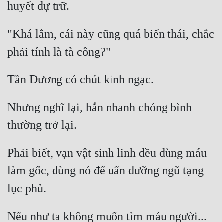
Tu Chân
Tu Tiên
"Khá lắm, cái này cũng quá biến thái, chắc 
Tội Phạm
Vô Địch
Võ Hiệp
Nhưng nghĩ lại, hắn nhanh chóng bình 
Võng Du
Xuyên Không
Xuyên Nhanh
Phải biết, vạn vật sinh linh đều dùng máu 
làm gốc, dùng nó để uẩn dưỡng ngũ tạng 
Xuyên Sách
Xuyên Thư
Điền Văn
Nếu như ta không muốn tìm máu người... 