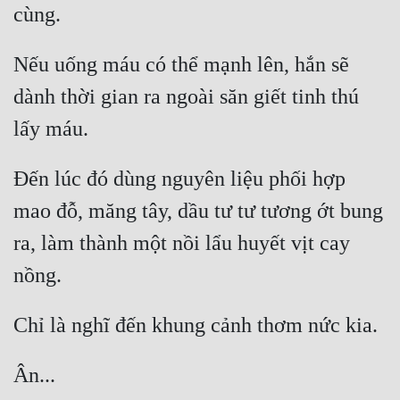
Đẹp
Nếu uống máu có thể mạnh lên, hắn sẽ 
Đẹp Hiệp
dành thời gian ra ngoài săn giết tinh thú 
Tính Cách Nhân Vật :
Cơ Trí
Đến lúc đó dùng nguyên liệu phối hợp 
Sát Phạt Quyết Đoán
mao đỗ, măng tây, dầu tư tư tương ớt bung 
Vô Sỉ
ra, làm thành một nồi lẩu huyết vịt cay 
Điềm Đạm