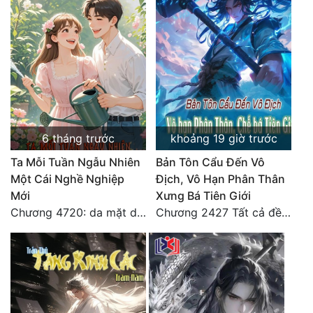
6 tháng trước
khoảng 19 giờ trước
Ta Mỗi Tuần Ngẫu Nhiên
Bản Tôn Cẩu Đến Vô
Một Cái Nghề Nghiệp
Địch, Vô Hạn Phân Thân
Mới
Xưng Bá Tiên Giới
Chương 4720: da mặt dày
Chương 2427 Tất cả đều nhờ nỗ lực! Mời Đế vào Thiên!