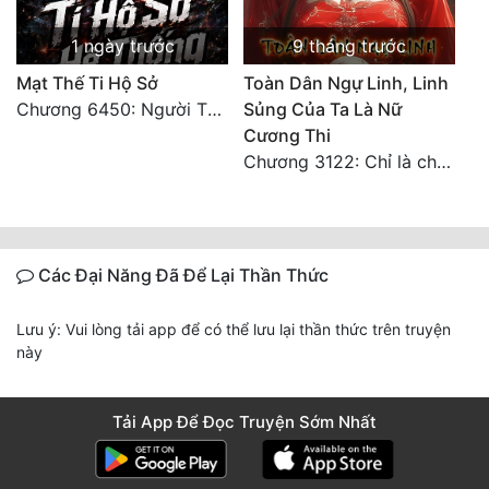
1 ngày trước
9 tháng trước
Mạt Thế Ti Hộ Sở
Toàn Dân Ngự Linh, Linh
Chương 6450: Người Thái Diễn Sơn Tuyệt Không Khuất Phục
Sủng Của Ta Là Nữ
Cương Thi
Chương 3122: Chỉ là chút bọt nước! Điều kiện và tài liệu!**
Các Đại Năng Đã Để Lại Thần Thức
Lưu ý: Vui lòng tải app để có thể lưu lại thần thức trên truyện
này
Tải App Để Đọc Truyện Sớm Nhất