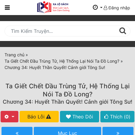
Đăng nhập
Trang
Chủ
Mới
Cập
Nhật
Trang chủ
»
(current)
Ta Giết Chết Đầu Trùng Tử, Hệ Thống Lại Nói Ta Đồ Long?
»
BXH
Chương 34: Huyết Thần Quyết! Cảnh giới Tông Sư!
Thể Loại
Ta Giết Chết Đầu Trùng Tử, Hệ Thống Lại
Nói Ta Đồ Long?
Tất Cả
Chương 34: Huyết Thần Quyết! Cảnh giới Tông Sư!
Truyện Mới Ra
Báo Lỗi
Theo Dõi
Thích (
0
)
Hoàn Thành
Mục Lục