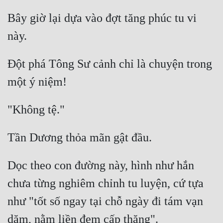
Hài Hước
Bây giờ lại dựa vào đợt tăng phúc tu vi 
Hệ Thống
Học Đường
Đột phá Tông Sư cảnh chỉ là chuyện trong 
Khoa Huyễn
Khoa Huyễn Không Gian
Kinh Dị
Kiếm Hiệp
Kỳ Huyễn
Kỳ Ảo
Dọc theo con đường này, hình như hắn 
chưa từng nghiêm chỉnh tu luyện, cứ tựa 
Linh Dị
như "tốt số ngay tại chỗ ngày đi tám vạn 
Làm Giàu
Lịch Sử