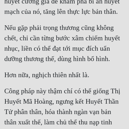
huyết cường giả để khám phá bí ẩn huyết 
Quân Sự
Sảng Văn
Nếu gặp phải trọng thương cũng không 
Sắc
chết, chỉ cần từng bước xâm chiếm huyết 
Sủng
nhục, liền có thể đạt tới mục đích uẩn 
Thanh Xuân
Tiên Hiệp
Tiểu Thuyết
Trinh Thám
Công pháp này thậm chí có thể giống Thị 
Huyết Mã Hoàng, ngưng kết Huyết Thần 
Triều Đấu
Tử phân thân, hóa thành ngàn vạn bản 
Trùng Sinh
thân xuất thế, làm chủ thể thu nạp tinh 
Trọng Sinh