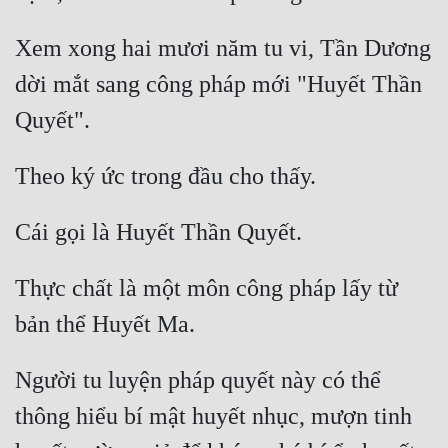
Mưu Mô
Xem xong hai mươi năm tu vi, Tần Dương 
Mạt Thế
dời mắt sang công pháp mới "Huyết Thần 
Mỹ Thực
Ngôn Tình
Ngược
Nữ Cường
Nữ Phụ
Thực chất là một môn công pháp lấy từ 
Phong Thủy - Tâm Linh
Phương Tây
Người tu luyện pháp quyết này có thể 
Phản Phái
thông hiểu bí mật huyết nhục, mượn tinh 
Quan Trường