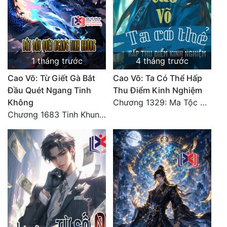
1 tháng trước
4 tháng trước
Cao Võ: Từ Giết Gà Bắt
Cao Võ: Ta Có Thể Hấp
Đầu Quét Ngang Tinh
Thu Điểm Kinh Nghiệm
Không
Chương 1329: Ma Tộc đại công chúa Thương Nguyệt
Chương 1683 Tinh Khung Võ Thánh (Hết)