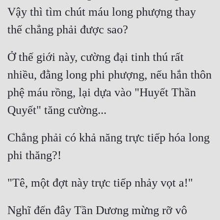
Đô Thị
Vậy thì tìm chút máu long phượng thay 
Đông Phương
Đông Phương Huyền Huyễn
Ở thế giới này, cường đại tinh thú rất 
Đồng Nhân
nhiều, đằng long phi phượng, nếu hắn thôn 
phệ máu rồng, lại dựa vào "Huyết Thần 
Cẩu Đạo Trường Sinh
Ngự Thú
Chẳng phải có khả năng trực tiếp hóa long 
Truyện Nam
Truyện Nữ
Vô Địch Lưu
Xây Dựng Thế Lực
Nghĩ đến đây Tần Dương mừng rỡ vô 
Đam Mỹ