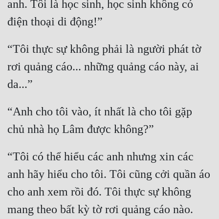
anh. Tôi là học sinh, học sinh không có 
Tu Chân
Tu Tiên
“Tôi thực sự không phải là người phát tờ 
Tội Phạm
rơi quảng cáo... những quảng cáo này, ai 
Vô Địch
Võ Hiệp
Võng Du
“Anh cho tôi vào, ít nhất là cho tôi gặp 
Xuyên Không
Xuyên Nhanh
“Tôi có thể hiểu các anh nhưng xin các 
Xuyên Sách
anh hãy hiểu cho tôi. Tôi cũng cởi quần áo 
Xuyên Thư
cho anh xem rồi đó. Tôi thực sự không 
Điền Văn
mang theo bất kỳ tờ rơi quảng cáo nào. 