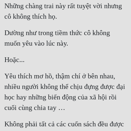
Những chàng trai này rất tuyệt vời nhưng 
Mưu Mô
Mạt Thế
Dường như trong tiềm thức cô không 
Mỹ Thực
Ngôn Tình
Ngược
Nữ Cường
Yêu thích mơ hồ, thậm chí ở bên nhau, 
Nữ Phụ
nhiều người không thể chịu đựng được đại 
Phong Thủy - Tâm Linh
học hay những biến động của xã hội rồi 
Phương Tây
Phản Phái
Không phải tất cả các cuốn sách đều được 
Quan Trường