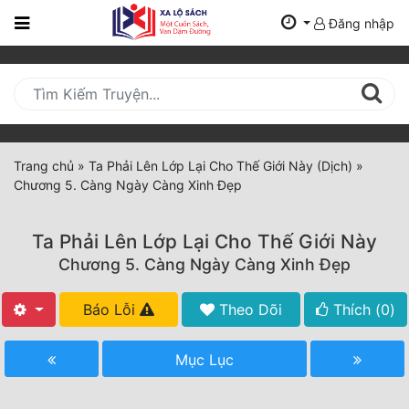
Đăng nhập
Trang
Chủ
Mới
Cập
Nhật
Trang chủ
»
Ta Phải Lên Lớp Lại Cho Thế Giới Này (Dịch)
»
(current)
Chương 5. Càng Ngày Càng Xinh Đẹp
BXH
Thể Loại
Ta Phải Lên Lớp Lại Cho Thế Giới Này
Chương 5. Càng Ngày Càng Xinh Đẹp
Tất Cả
Báo Lỗi
Theo Dõi
Thích (
0
)
Truyện Mới Ra
Mục Lục
Hoàn Thành