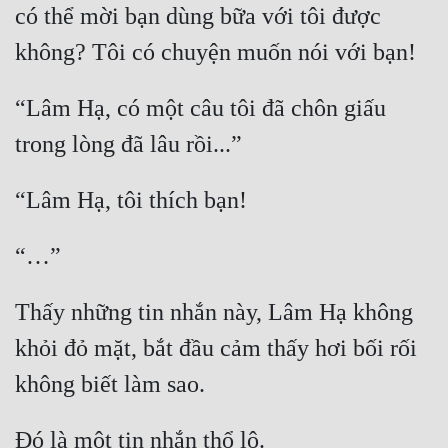
có thể mời bạn dùng bữa với tôi được 
Cổ Đại
Du Hí
Dã Sử
“Lâm Hạ, có một câu tôi đã chôn giấu 
Dị Giới
Dị Năng
Gia Đấu
Góc Nhìn Nam
Góc Nhìn Nữ
Thấy những tin nhắn này, Lâm Hạ không 
Huyền Huyễn
khỏi đỏ mặt, bắt đầu cảm thấy hơi bối rối 
Huyền Nghi
Huyền Ảo