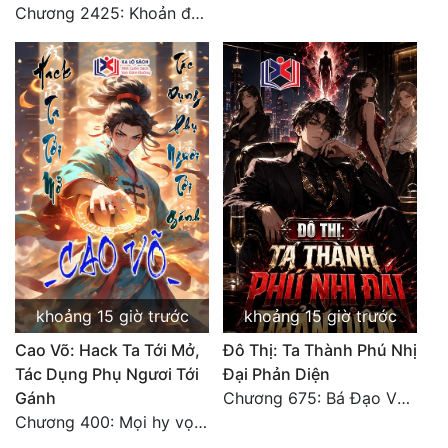
Chương 2425: Khoản đầu tư của Tượng Chủ!! Nỗi nghi hoặc của Tô Bạch!
khoảng 15 giờ trước
khoảng 15 giờ trước
Cao Võ: Hack Ta Tới Mở,
Đô Thị: Ta Thành Phú Nhị
Tác Dụng Phụ Ngươi Tới
Đại Phản Diện
Gánh
Chương 675: Bá Đạo Vương Gia
Chương 400: Mọi hy vọng đặt trên Tô Mặc!