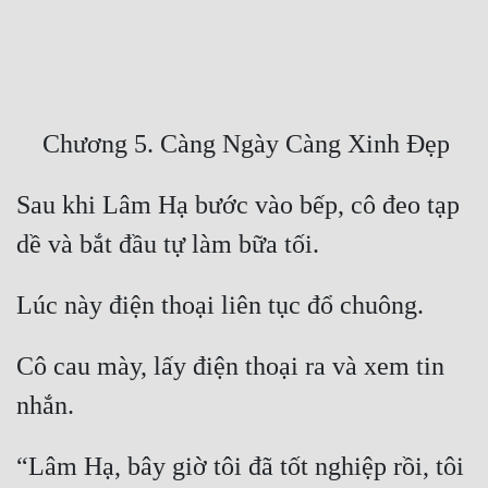
Free
Hậu Cung
Truyện Convert
Truyện Dịch
Sau khi Lâm Hạ bước vào bếp, cô đeo tạp 
Truyện Nhập Môn
Truyện ngắn
Xa Lộ Dịch
Cô cau mày, lấy điện thoại ra và xem tin 
Cung Đấu
Cạnh Kỹ
Cổ Tiên Hiệp
“Lâm Hạ, bây giờ tôi đã tốt nghiệp rồi, tôi 