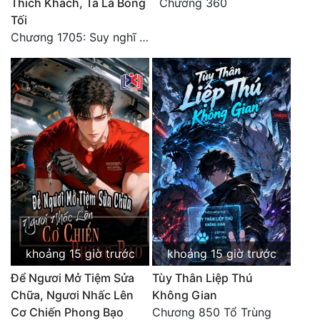
Thích Khách, Ta Là Bóng
Chương 360
Tối
Chương 1705: Suy nghĩ sinh tồn của Vô Danh Tuyết!
khoảng 15 giờ trước
khoảng 15 giờ trước
Để Ngươi Mở Tiệm Sửa
Tùy Thân Liệp Thú
Chữa, Ngươi Nhấc Lên
Không Gian
Cơ Chiến Phong Bạo
Chương 850 Tổ Trùng