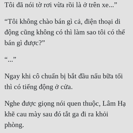
Đô Thị
Đông Phương
“Tôi không chào bán gì cả, điện thoại di 
Đông Phương Huyền Huyễn
động cũng không có thì làm sao tôi có thể 
Đồng Nhân
Cẩu Đạo Trường Sinh
Ngự Thú
Ngay khi cô chuẩn bị bắt đầu nấu bữa tối 
Truyện Nam
Truyện Nữ
Nghe được giọng nói quen thuộc, Lâm Hạ 
Vô Địch Lưu
khẽ cau mày sau đó tắt ga đi ra khỏi 
Xây Dựng Thế Lực
Đam Mỹ