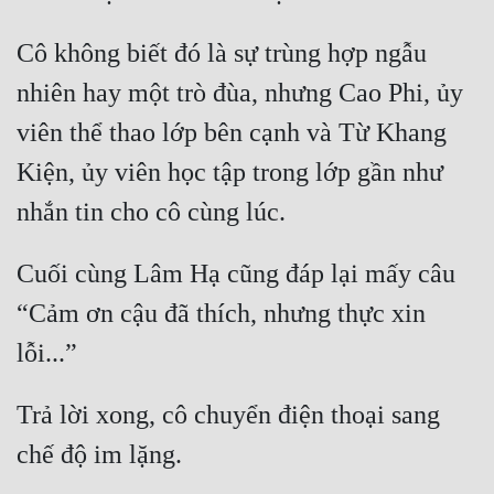
Hài Hước
Cô không biết đó là sự trùng hợp ngẫu 
Hệ Thống
nhiên hay một trò đùa, nhưng Cao Phi, ủy 
Học Đường
viên thể thao lớp bên cạnh và Từ Khang 
Khoa Huyễn
Kiện, ủy viên học tập trong lớp gần như 
Khoa Huyễn Không Gian
Kinh Dị
Cuối cùng Lâm Hạ cũng đáp lại mấy câu 
Kiếm Hiệp
“Cảm ơn cậu đã thích, nhưng thực xin 
Kỳ Huyễn
Kỳ Ảo
Linh Dị
Trả lời xong, cô chuyển điện thoại sang 
Làm Giàu
Lịch Sử