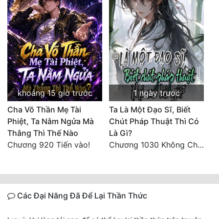
khoảng 15 giờ trước
1 ngày trước
Cha Võ Thần Mẹ Tài
Ta Là Một Đạo Sĩ, Biết
Phiệt, Ta Nằm Ngửa Mà
Chút Pháp Thuật Thì Có
Thắng Thì Thế Nào
Là Gì?
Chương 920 Tiến vào!
Chương 1030 Không Chi Hoàng Nguyên Đại Hư
Các Đại Năng Đã Để Lại Thần Thức