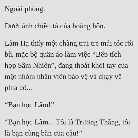
Đẹp
Đẹp Hiệp
Tính Cách Nhân Vật :
Lâm Hạ thấy một chàng trai trẻ mái tóc rối 
bù, mặc bộ quần áo làm việc “Bếp tích 
Cơ Trí
hợp Sâm Nhiên”, đang thoát khỏi tay của 
Sát Phạt Quyết Đoán
một nhóm nhân viên bảo vệ và chạy về 
Vô Sỉ
Điềm Đạm
“Bạn học Lâm... Tôi là Trương Thắng, tôi 