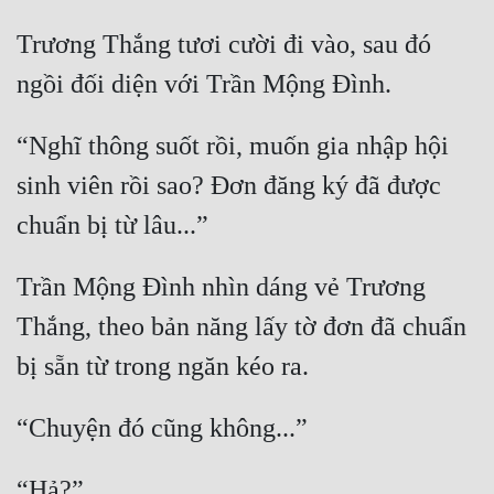
Trương Thắng tươi cười đi vào, sau đó 
Mưu Mô
Mạt Thế
Mỹ Thực
“Nghĩ thông suốt rồi, muốn gia nhập hội 
Ngôn Tình
sinh viên rồi sao? Đơn đăng ký đã được 
Ngược
Nữ Cường
Trần Mộng Đình nhìn dáng vẻ Trương 
Nữ Phụ
Thắng, theo bản năng lấy tờ đơn đã chuẩn 
Phong Thủy - Tâm Linh
Phương Tây
Phản Phái
Quan Trường