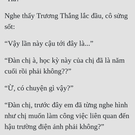
Quân Sự
Nghe thấy Trương Thắng lắc đầu, cô sửng 
Sảng Văn
Sắc
Sủng
Thanh Xuân
“Đàn chị à, học kỳ này của chị đã là năm 
Tiên Hiệp
Tiểu Thuyết
Trinh Thám
“Đàn chị, trước đây em đã từng nghe hình 
Triều Đấu
như chị muốn làm công việc liên quan đến 
Trùng Sinh
Trọng Sinh