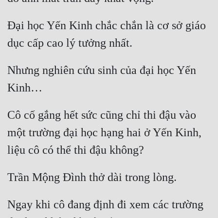
Cổ Đại
Đại học Yến Kinh chắc chắn là cơ sở giáo 
Du Hí
Dã Sử
Dị Giới
Nhưng nghiên cứu sinh của đại học Yến 
Dị Năng
Gia Đấu
Cô cố gắng hết sức cũng chỉ thi đậu vào 
Góc Nhìn Nam
một trường đại học hạng hai ở Yến Kinh, 
Góc Nhìn Nữ
Huyền Huyễn
Huyền Nghi
Huyền Ảo
Ngay khi cô đang định đi xem các trường 