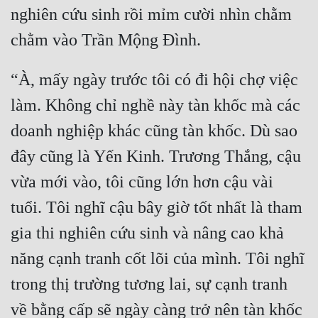
Đô Thị
nghiên cứu sinh rồi mỉm cười nhìn chằm 
Đông Phương
Đông Phương Huyền Huyễn
“À, mấy ngày trước tôi có đi hội chợ việc 
Đồng Nhân
làm. Không chỉ nghề này tàn khốc mà các 
doanh nghiệp khác cũng tàn khốc. Dù sao 
Cẩu Đạo Trường Sinh
đây cũng là Yến Kinh. Trương Thắng, cậu 
Ngự Thú
vừa mới vào, tôi cũng lớn hơn cậu vài 
Truyện Nam
tuổi. Tôi nghĩ cậu bây giờ tốt nhất là tham 
gia thi nghiên cứu sinh và nâng cao khả 
Truyện Nữ
năng cạnh tranh cốt lõi của mình. Tôi nghĩ 
Vô Địch Lưu
trong thị trường tương lai, sự cạnh tranh 
Xây Dựng Thế Lực
về bằng cấp sẽ ngày càng trở nên tàn khốc 
Đam Mỹ