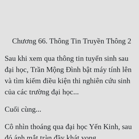
Free
Hậu Cung
Truyện Convert
Truyện Dịch
Sau khi xem qua thông tin tuyển sinh sau 
Truyện Nhập Môn
đại học, Trần Mộng Đình bật máy tính lên 
Truyện ngắn
và tìm kiếm điều kiện thi nghiên cứu sinh 
Xa Lộ Dịch
Cung Đấu
Cạnh Kỹ
Cô nhìn thoáng qua đại học Yến Kinh, sau 
Cổ Tiên Hiệp