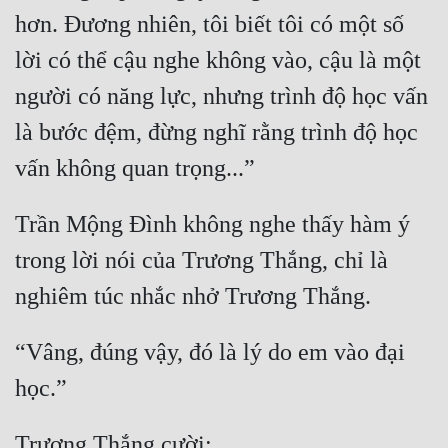
hơn. Đương nhiên, tôi biết tôi có một số 
Đẹp
lời có thể cậu nghe không vào, cậu là một 
Đẹp Hiệp
người có năng lực, nhưng trình độ học vấn 
là bước đệm, đừng nghĩ rằng trình độ học 
Tính Cách Nhân Vật :
Cơ Trí
Sát Phạt Quyết Đoán
Trần Mộng Đình không nghe thấy hàm ý 
Vô Sỉ
trong lời nói của Trương Thắng, chỉ là 
Điềm Đạm
“Vâng, đúng vậy, đó là lý do em vào đại 