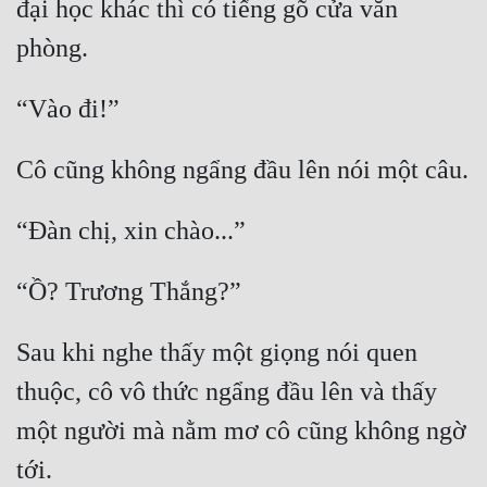
đại học khác thì có tiếng gõ cửa văn 
Hài Hước
Hệ Thống
Học Đường
Khoa Huyễn
Khoa Huyễn Không Gian
Kinh Dị
Kiếm Hiệp
Kỳ Huyễn
Sau khi nghe thấy một giọng nói quen 
Kỳ Ảo
thuộc, cô vô thức ngẩng đầu lên và thấy 
Linh Dị
một người mà nằm mơ cô cũng không ngờ 
Làm Giàu
Lịch Sử