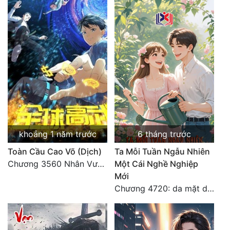
khoảng 1 năm trước
6 tháng trước
Toàn Cầu Cao Võ (Dịch)
Ta Mỗi Tuần Ngẫu Nhiên
Chương 3560 Nhân Vương trở về - END
Một Cái Nghề Nghiệp
Mới
Chương 4720: da mặt dày