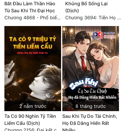
Bắt Đầu Làm Thần Hào
Khủng Bố Sống Lại
Từ Sau Khi Thi Đại Học
(Dịch)
Chương 4868 - Phổ biến Hạ Quốc tệ!
Chương 3694: Tiễn Họ Đoạn Đường Cuối - Hoàn
2 năm trước
8 tháng trước
Ta Có 90 Nghìn Tỷ Tiền
Sau Khi Tự Do Tài Chính,
Liếm Cẩu (Dịch)
Họ Đã Dâng Hiến Rất
Chương 2156: Đại kết cục!!!
Nhiều