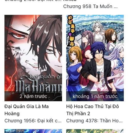
Chương 958 Ta Muốn Cùng Các Cô Vĩnh Viễn Ở Bên Nhau (2) Hết
2 năm trước
khoảng 1 năm trước
Đại Quản Gia Là Ma
Hộ Hoa Cao Thủ Tại Đô
Hoàng
Thị Phần 2
Chương 1956: Đại kết cục
Chương 4378: Thần Hoàng Hạ Thiên (Đại kết cục) (03)