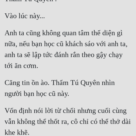
Đô Thị
Đông Phương
Đông Phương Huyền Huyễn
Anh ta cũng không quan tâm thể diện gì 
Đồng Nhân
nữa, nếu bạn học cũ khách sáo với anh ta, 
anh ta sẽ lập tức đánh rắn theo gậy chạy 
Cẩu Đạo Trường Sinh
Ngự Thú
Căng tin ồn ào. Thẩm Tú Quyên nhìn 
Truyện Nam
Truyện Nữ
Vốn định nói lời từ chối nhưng cuối cùng 
Vô Địch Lưu
vẫn không thể thốt ra, cô chỉ có thể thở dài 
Xây Dựng Thế Lực
Đam Mỹ