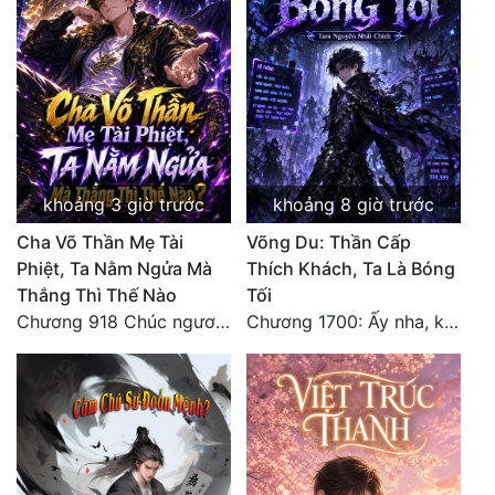
khoảng 3 giờ trước
khoảng 8 giờ trước
Cha Võ Thần Mẹ Tài
Võng Du: Thần Cấp
Phiệt, Ta Nằm Ngửa Mà
Thích Khách, Ta Là Bóng
Thắng Thì Thế Nào
Tối
Chương 918 Chúc ngươi may mắn! Ca môn cũng là sắt thép thẳng nam!
Chương 1700: Ấy nha, không có chuyện gì!