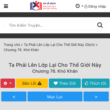
Đăng nhập
Trang
Chủ
Mới
Cập
Nhật
Trang chủ
»
Ta Phải Lên Lớp Lại Cho Thế Giới Này (Dịch)
»
(current)
Chương 76. Khó Khăn
BXH
Thể Loại
Ta Phải Lên Lớp Lại Cho Thế Giới Này
Chương 76. Khó Khăn
Tất Cả
Báo Lỗi
Theo Dõi
Thích (
0
)
Truyện Mới Ra
Mục Lục
Hoàn Thành