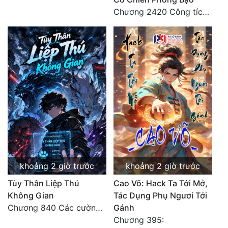
Chương 2420 Công tích vĩ đại!! Cơ Tu Chi Thần?!
khoảng 2 giờ trước
khoảng 2 giờ trước
Tùy Thân Liệp Thú
Cao Võ: Hack Ta Tới Mở,
Không Gian
Tác Dụng Phụ Ngươi Tới
Chương 840 Các cường giả Hằng Tinh cấp khác đâu?
Gánh
Chương 395: