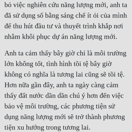
bỏ việc nghiên cứu năng lượng mới, anh ta 
Quân Sự
đã sử dụng số bằng sáng chế ít ỏi của mình 
Sảng Văn
để thu hút đầu tư và thuyết trình khắp nơi 
Sắc
Sủng
Anh ta cảm thấy bây giờ chỉ là môi trường 
Thanh Xuân
lớn không tốt, tình hình tồi tệ bây giờ 
Tiên Hiệp
không có nghĩa là tương lai cũng sẽ tồi tệ. 
Tiểu Thuyết
Hơn nữa gần đây, anh ta ngày càng cảm 
Trinh Thám
thấy đất nước dần dần chú ý hơn đến việc 
Triều Đấu
bảo vệ môi trường, các phương tiện sử 
Trùng Sinh
dụng năng lượng mới sẽ trở thành phương 
Trọng Sinh