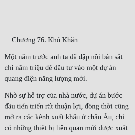
Free
Hậu Cung
Truyện Convert
Truyện Dịch
Một năm trước anh ta đã đập nồi bán sắt 
Truyện Nhập Môn
chi năm triệu để đầu tư vào một dự án 
Truyện ngắn
Xa Lộ Dịch
Nhờ sự hỗ trợ của nhà nước, dự án bước 
Cung Đấu
đầu tiến triển rất thuận lợi, đồng thời cũng 
Cạnh Kỹ
mở ra các kênh xuất khẩu ở châu Âu, chỉ 
có những thiết bị liên quan mới được xuất 
Cổ Tiên Hiệp