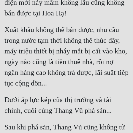
điện mới nảy mầm không lâu cũng không 
Mưu Mô
Mạt Thế
Xuất khẩu không thể bán được, nhu cầu 
Mỹ Thực
trong nước tạm thời không thể thúc đẩy, 
Ngôn Tình
mấy triệu thiết bị nháy mắt bị cất vào kho, 
Ngược
ngày nào cũng là tiền thuê nhà, rồi nợ 
Nữ Cường
ngân hàng cao không trả được, lãi suất tiếp 
Nữ Phụ
Phong Thủy - Tâm Linh
Dưới áp lực kép của thị trường và tài 
Phương Tây
Phản Phái
Sau khi phá sản, Thang Vũ cũng không từ 
Quan Trường