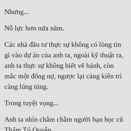
Tu Chân
Tu Tiên
Tội Phạm
Vô Địch
Các nhà đầu tư thực sự không có lòng tin 
Võ Hiệp
gì vào dự án của anh ta, ngoài kỹ thuật ra, 
anh ta thực sự không biết vẽ bánh, còn 
Võng Du
mắc một đống nợ, ngược lại càng kiên trì 
Xuyên Không
Xuyên Nhanh
Xuyên Sách
Xuyên Thư
Anh ta nhìn chằm chằm người bạn học cũ 
Điền Văn