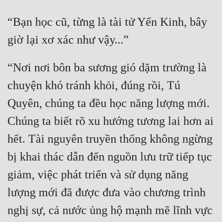
Đẹp
“Bạn học cũ, từng là tài tử Yến Kinh, bây 
Đẹp Hiệp
“Nơi nơi bôn ba sương gió dặm trường là 
Tính Cách Nhân Vật :
chuyện khó tránh khỏi, đúng rồi, Tú 
Cơ Trí
Quyên, chúng ta đều học năng lượng mới. 
Sát Phạt Quyết Đoán
Chúng ta biết rõ xu hướng tương lai hơn ai 
Vô Sỉ
hết. Tài nguyên truyền thống không ngừng 
Điềm Đạm
bị khai thác dẫn đến nguồn lưu trữ tiếp tục 
giảm, việc phát triển và sử dụng năng 
lượng mới đã được đưa vào chương trình 
nghị sự, cả nước ủng hộ mạnh mẽ lĩnh vực 