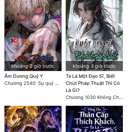
khoảng 2 giờ trước
khoảng 3 giờ trước
Âm Dương Quỷ Y
Ta Là Một Đạo Sĩ, Biết
Chương 2540: Sự quỷ dị của Lý Trường Phong
Chút Pháp Thuật Thì Có
Là Gì?
Chương 1030 Không Chi Hoàng Nguyên Đại Hư