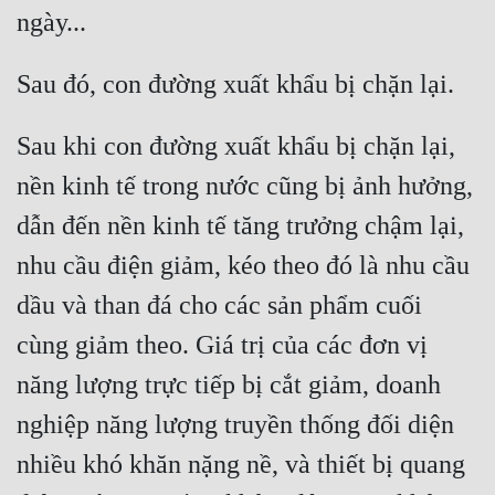
Hài Hước
Hệ Thống
Học Đường
Khoa Huyễn
Sau khi con đường xuất khẩu bị chặn lại, 
nền kinh tế trong nước cũng bị ảnh hưởng, 
Khoa Huyễn Không Gian
dẫn đến nền kinh tế tăng trưởng chậm lại, 
Kinh Dị
nhu cầu điện giảm, kéo theo đó là nhu cầu 
Kiếm Hiệp
dầu và than đá cho các sản phẩm cuối 
Kỳ Huyễn
cùng giảm theo. Giá trị của các đơn vị 
Kỳ Ảo
năng lượng trực tiếp bị cắt giảm, doanh 
Linh Dị
nghiệp năng lượng truyền thống đối diện 
Làm Giàu
nhiều khó khăn nặng nề, và thiết bị quang 
Lịch Sử