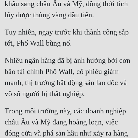
khẩu sang châu Âu và Mỹ, đồng thời tích 
Cổ Đại
Du Hí
Dã Sử
Tuy nhiên, ngay trước khi thành công sắp 
Dị Giới
Dị Năng
Nhiều ngân hàng đã bị ảnh hưởng bởi cơn 
Gia Đấu
bão tài chính Phố Wall, cổ phiếu giảm 
Góc Nhìn Nam
mạnh, thị trường bất động sản lao dốc và 
Góc Nhìn Nữ
Huyền Huyễn
Trong môi trường này, các doanh nghiệp 
Huyền Nghi
châu Âu và Mỹ đang hoảng loạn, việc 
Huyền Ảo
đóng cửa và phá sản hầu như xảy ra hàng 