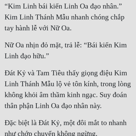
Đô Thị
“Kim Linh bái kiến Linh Oa đạo nhân.” 
Kim Linh Thánh Mẫu nhanh chóng chắp 
Đông Phương
Đông Phương Huyền Huyễn
Đồng Nhân
Nữ Oa nhịn đỏ mặt, trả lễ: “Bái kiến Kim 
Cẩu Đạo Trường Sinh
Ðát Kỷ và Tam Tiêu thấy giọng điệu Kim 
Ngự Thú
Linh Thánh Mẫu lộ vẻ tôn kính, trong lòng 
Truyện Nam
không khỏi âm thầm kinh ngạc. Suy đoán 
Truyện Nữ
Vô Địch Lưu
Đặc biệt là Ðát Kỷ, một đôi mắt to nhanh 
Xây Dựng Thế Lực
Đam Mỹ