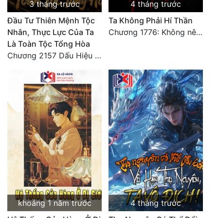
3 tháng trước
4 tháng trước
Đầu Tư Thiên Mệnh Tộc
Ta Không Phải Hí Thần
Nhân, Thực Lực Của Ta
Chương 1776: Không nên để lại bất kỳ tiếc nuối nào
Là Toàn Tộc Tổng Hòa
Chương 2157 Dấu Hiệu Đại Kiếp
khoảng 1 năm trước
4 tháng trước