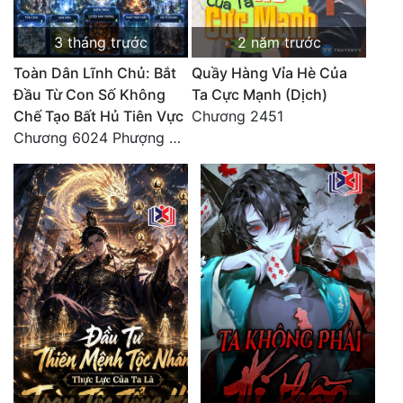
3 tháng trước
2 năm trước
Toàn Dân Lĩnh Chủ: Bắt
Quầy Hàng Vỉa Hè Của
Đầu Từ Con Số Không
Ta Cực Mạnh (Dịch)
Chế Tạo Bất Hủ Tiên Vực
Chương 2451
Chương 6024 Phượng Tổ giúp ta! Mở lại luân hồi!