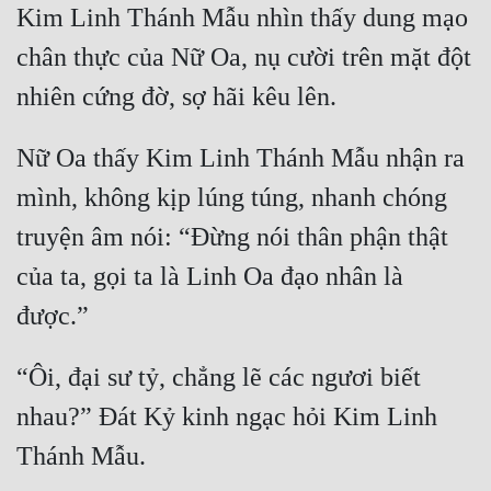
Kim Linh Thánh Mẫu nhìn thấy dung mạo 
Mưu Mô
chân thực của Nữ Oa, nụ cười trên mặt đột 
Mạt Thế
Mỹ Thực
Nữ Oa thấy Kim Linh Thánh Mẫu nhận ra 
Ngôn Tình
mình, không kịp lúng túng, nhanh chóng 
Ngược
truyện âm nói: “Đừng nói thân phận thật 
Nữ Cường
của ta, gọi ta là Linh Oa đạo nhân là 
Nữ Phụ
Phong Thủy - Tâm Linh
“Ôi, đại sư tỷ, chẳng lẽ các ngươi biết 
Phương Tây
nhau?” Ðát Kỷ kinh ngạc hỏi Kim Linh 
Phản Phái
Quan Trường