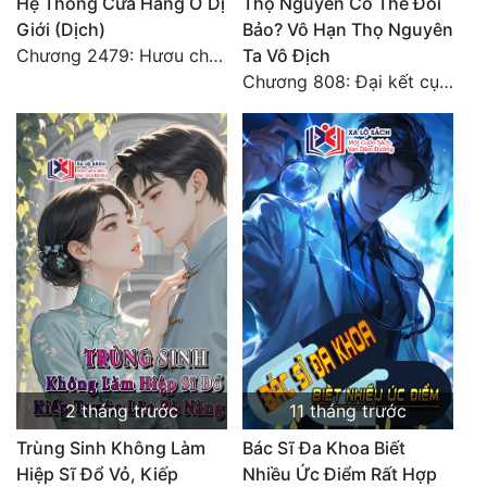
Hệ Thống Cửa Hàng Ở Dị
Thọ Nguyên Có Thể Đổi
Giới (Dịch)
Bảo? Vô Hạn Thọ Nguyên
Chương 2479: Hươu chết về tay ai? (Đại kết cục) (3)
Ta Vô Địch
Chương 808: Đại kết cục! ! ! ! ! !
2 tháng trước
11 tháng trước
Trùng Sinh Không Làm
Bác Sĩ Đa Khoa Biết
Hiệp Sĩ Đổ Vỏ, Kiếp
Nhiều Ức Điểm Rất Hợp