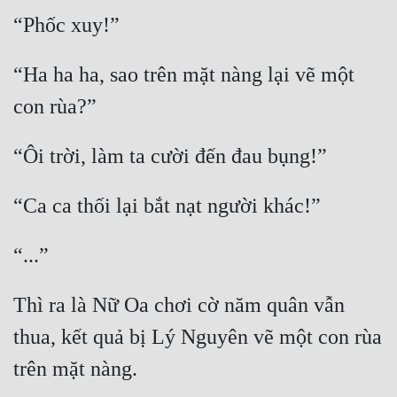
Cổ Đại
Du Hí
“Ha ha ha, sao trên mặt nàng lại vẽ một 
Dã Sử
Dị Giới
Dị Năng
Gia Đấu
Góc Nhìn Nam
Góc Nhìn Nữ
Huyền Huyễn
Thì ra là Nữ Oa chơi cờ năm quân vẫn 
Huyền Nghi
thua, kết quả bị Lý Nguyên vẽ một con rùa 
Huyền Ảo