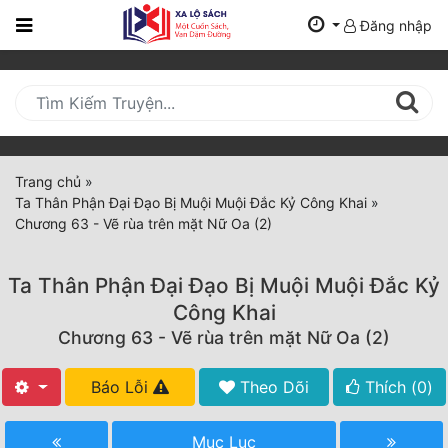
Đăng nhập
Trang
Chủ
Mới
Cập
Nhật
Trang chủ
»
(current)
Ta Thân Phận Đại Đạo Bị Muội Muội Đắc Kỷ Công Khai
»
BXH
Chương 63 - Vẽ rùa trên mặt Nữ Oa (2)
Thể Loại
Ta Thân Phận Đại Đạo Bị Muội Muội Đắc Kỷ
Công Khai
Tất Cả
Chương 63 - Vẽ rùa trên mặt Nữ Oa (2)
Truyện Mới Ra
Báo Lỗi
Theo Dõi
Thích (
0
)
Hoàn Thành
Mục Lục