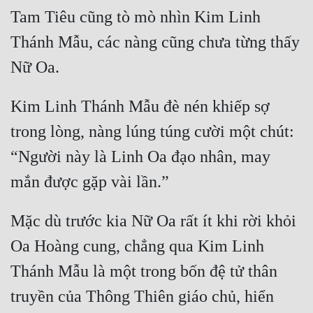
Tam Tiêu cũng tò mò nhìn Kim Linh 
Quân Sự
Thánh Mẫu, các nàng cũng chưa từng thấy 
Sảng Văn
Sắc
Kim Linh Thánh Mẫu đè nén khiếp sợ 
Sủng
trong lòng, nàng lúng túng cười một chút: 
Thanh Xuân
“Người này là Linh Oa đạo nhân, may 
Tiên Hiệp
Tiểu Thuyết
Trinh Thám
Mặc dù trước kia Nữ Oa rất ít khi rời khỏi 
Oa Hoàng cung, chẳng qua Kim Linh 
Triều Đấu
Thánh Mẫu là một trong bốn đệ tử thân 
Trùng Sinh
truyền của Thông Thiên giáo chủ, hiển 
Trọng Sinh