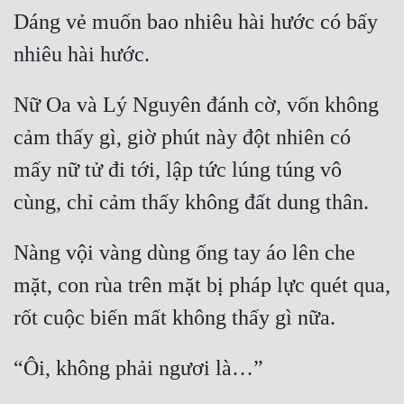
Hài Hước
Dáng vẻ muốn bao nhiêu hài hước có bấy 
Hệ Thống
Học Đường
Nữ Oa và Lý Nguyên đánh cờ, vốn không 
Khoa Huyễn
cảm thấy gì, giờ phút này đột nhiên có 
Khoa Huyễn Không Gian
mấy nữ tử đi tới, lập tức lúng túng vô 
Kinh Dị
Kiếm Hiệp
Nàng vội vàng dùng ống tay áo lên che 
Kỳ Huyễn
mặt, con rùa trên mặt bị pháp lực quét qua, 
Kỳ Ảo
Linh Dị
Làm Giàu
Lịch Sử