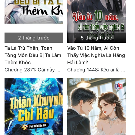
2 tháng trước
5 tháng trước
Ta Là Trù Thần, Toàn
Vào Tù 10 Năm, Ai Còn
Tông Môn Đều Bị Ta Làm
Thấy Việc Nghĩa Là Hăng
Thèm Khóc
Hái Làm?
Chương 2871: Cái này đánh nhẹ nhõm a
Chương 1448: Kêu ai là cha?