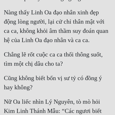
Đẹp
Nàng thấy Linh Oa đạo nhân xinh đẹp 
Đẹp Hiệp
động lòng người, lại cử chỉ thân mật với 
ca ca, không khỏi âm thầm suy đoán quan 
Tính Cách Nhân Vật :
Cơ Trí
Chẳng lẽ rốt cuộc ca ca thối thông suốt, 
Sát Phạt Quyết Đoán
Vô Sỉ
Điềm Đạm
Cũng không biết bốn vị sư tỷ có đồng ý 
Nữ Oa liếc nhìn Lý Nguyên, tò mò hỏi 
Kim Linh Thánh Mẫu: “Các ngươi biết 