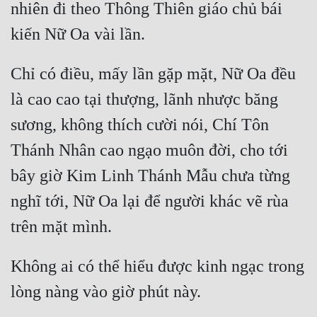
nhiên đi theo Thông Thiên giáo chủ bái 
Tu Chân
Tu Tiên
Chỉ có điều, mấy lần gặp mặt, Nữ Oa đều 
Tội Phạm
là cao cao tại thượng, lãnh nhược băng 
Vô Địch
sương, không thích cười nói, Chí Tôn 
Võ Hiệp
Thánh Nhân cao ngạo muôn đời, cho tới 
Võng Du
bây giờ Kim Linh Thánh Mẫu chưa từng 
Xuyên Không
nghĩ tới, Nữ Oa lại để người khác vẽ rùa 
Xuyên Nhanh
Xuyên Sách
Không ai có thể hiểu được kinh ngạc trong 
Xuyên Thư
Điền Văn