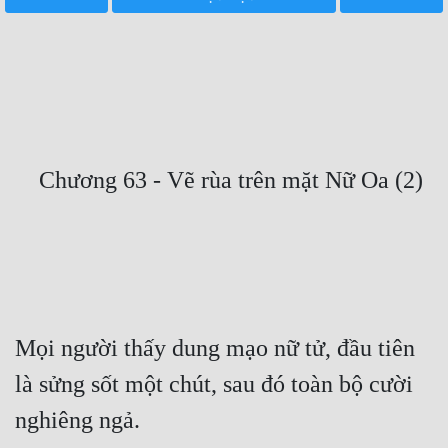
Free
Hậu Cung
Truyện Convert
Truyện Dịch
Truyện Nhập Môn
Truyện ngắn
Xa Lộ Dịch
Cung Đấu
Mọi người thấy dung mạo nữ tử, đầu tiên 
là sửng sốt một chút, sau đó toàn bộ cười 
Cạnh Kỹ
Cổ Tiên Hiệp