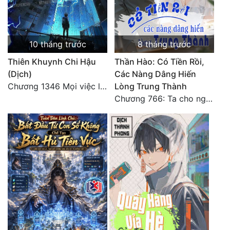
10 tháng trước
8 tháng trước
Thiên Khuynh Chi Hậu
Thần Hào: Có Tiền Rồi,
(Dịch)
Các Nàng Dâng Hiến
Chương 1346 Mọi việc lấy tất - Đại Kết Cục (2)
Lòng Trung Thành
Chương 766: Ta cho ngươi tham mưu một chút