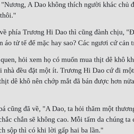
 "Nương, A Dao không thích người khác chủ độ
về phía Trương Hi Dao thì cũng đành chịu, "Đư
uen, hỏi xem họ có muốn mua thịt dê khô không
 nhà đều đặt một ít. Trương Hi Dao cứ đi một 
ịt dê khô nên chớp mắt đã bán được hơn nửa. C
á cũng đã về, "A Dao, ta hỏi thăm một thương
 chắc chắn sẽ không cao. Mỗi tấm da chúng ta 