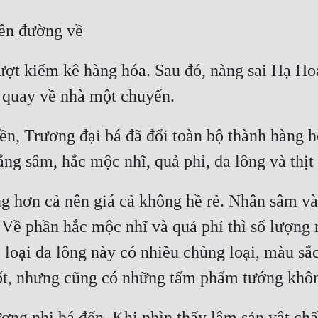
ượt kiểm kê hàng hóa. Sau đó, nàng sai Hạ Ho
ền, Trương đại bá đã đổi toàn bộ thành hàng h
ng hơn cả nên giá cả không hề rẻ. Nhân sâm và
 Về phần hắc mộc nhĩ và quả phỉ thì số lượng n
c loại da lông này có nhiều chủng loại, màu sắ
ng nhị bá đến. Khi nhìn thấy lâm sản vật chất