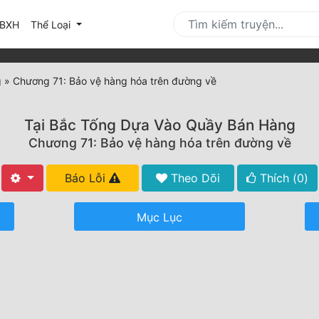
urrent)
BXH
Thể Loại
g
»
Chương 71: Bảo vệ hàng hóa trên đường về
Tại Bắc Tống Dựa Vào Quầy Bán Hàng
Chương 71: Bảo vệ hàng hóa trên đường về
Báo Lỗi
Theo Dõi
Thích (
0
)
Mục Lục