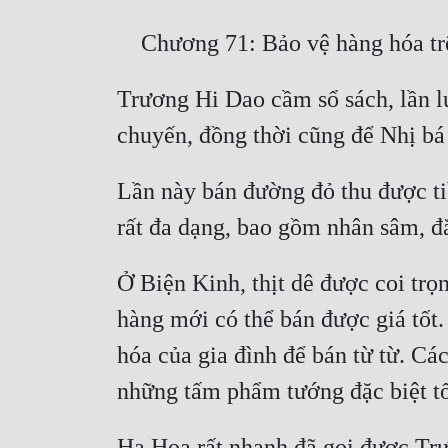
Trương Hi Dao cầm sổ sách, lần l
Lần này bán đường đỏ thu được ti
Ở Biện Kinh, thịt dê được coi trọ
hàng mới có thể bán được giá tốt.
hóa của gia đình để bán từ từ. Cá
Hạ Hoa rất nhanh đã gọi được Trươ