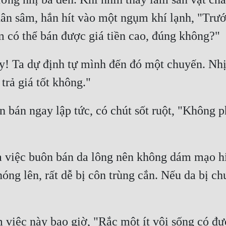
nhân sâm, hắn hít vào một ngụm khí lạnh, "Trướ
! Ta dự định tự mình đến đó một chuyến. Nhị
bán ngay lập tức, có chút sốt ruột, "Không phả
 việc buôn bán da lông nên không dám mạo hi
nóng lên, rất dễ bị côn trùng cắn. Nếu da bị c