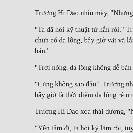
"Ta đã hỏi kỹ thuật từ hắn rồi." T
chưa có da lông, bây giờ vất vả l
"Cũng không sao đâu." Trương nhị