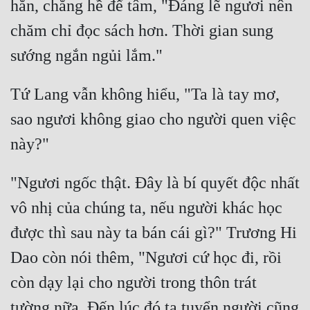
hắn, chẳng hề để tâm, "Đáng lẽ ngươi nên 
Đẹp
chăm chỉ đọc sách hơn. Thời gian sung 
Đẹp Hiệp
Tứ Lang vẫn không hiểu, "Ta là tay mơ, 
Tính Cách Nhân Vật :
sao ngươi không giao cho người quen việc 
Cơ Trí
Sát Phạt Quyết Đoán
Vô Sỉ
"Ngươi ngốc thật. Đây là bí quyết độc nhất 
Điềm Đạm
vô nhị của chúng ta, nếu người khác học 
được thì sau này ta bán cái gì?" Trương Hi 
Dao còn nói thêm, "Ngươi cứ học đi, rồi 
còn dạy lại cho người trong thôn trát 
tường nữa. Đến lúc đó ta tuyển người cũng 