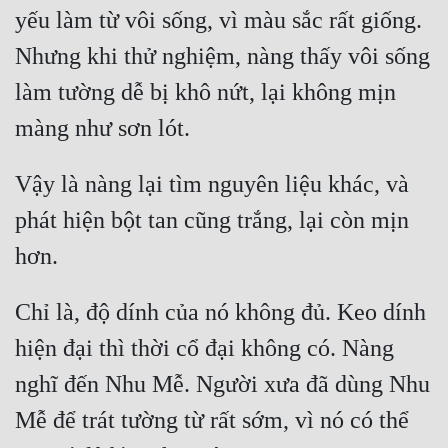
yếu làm từ vôi sống, vì màu sắc rất giống. 
Quân Sự
Nhưng khi thử nghiệm, nàng thấy vôi sống 
Sảng Văn
làm tường dễ bị khô nứt, lại không mịn 
Sắc
Sủng
Vậy là nàng lại tìm nguyên liệu khác, và 
Thanh Xuân
phát hiện bột tan cũng trắng, lại còn mịn 
Tiên Hiệp
Tiểu Thuyết
Chỉ là, độ dính của nó không đủ. Keo dính 
Trinh Thám
hiện đại thì thời cổ đại không có. Nàng 
Triều Đấu
nghĩ đến Nhu Mễ. Người xưa đã dùng Nhu 
Trùng Sinh
Mễ để trát tường từ rất sớm, vì nó có thể 
Trọng Sinh