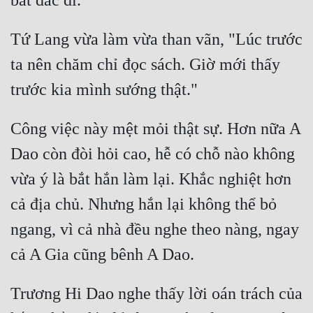
Đô Thị
Tứ Lang vừa làm vừa than vãn, "Lúc trước 
Đông Phương
ta nên chăm chỉ đọc sách. Giờ mới thấy 
Đông Phương Huyền Huyễn
Đồng Nhân
Công việc này mệt mỏi thật sự. Hơn nữa A 
Cẩu Đạo Trường Sinh
Dao còn đòi hỏi cao, hễ có chỗ nào không 
Ngự Thú
vừa ý là bắt hắn làm lại. Khắc nghiệt hơn 
Truyện Nam
cả địa chủ. Nhưng hắn lại không thể bỏ 
ngang, vì cả nhà đều nghe theo nàng, ngay 
Truyện Nữ
Vô Địch Lưu
Xây Dựng Thế Lực
Trương Hi Dao nghe thấy lời oán trách của 
Đam Mỹ