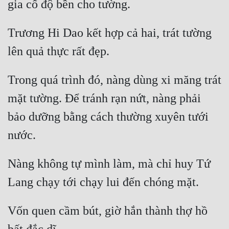
Tu Chân
Trương Hi Dao kết hợp cả hai, trát tường 
Tu Tiên
Tội Phạm
Vô Địch
Trong quá trình đó, nàng dùng xi măng trát 
Võ Hiệp
mặt tường. Để tránh rạn nứt, nàng phải 
Võng Du
bảo dưỡng bằng cách thường xuyên tưới 
Xuyên Không
Xuyên Nhanh
Nàng không tự mình làm, mà chỉ huy Tứ 
Xuyên Sách
Xuyên Thư
Vốn quen cầm bút, giờ hắn thành thợ hồ 
Điền Văn