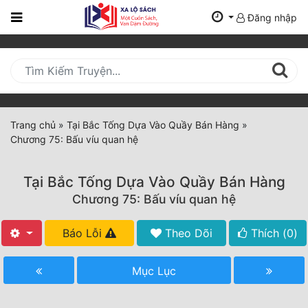
Đăng nhập
Trang
Chủ
Mới
Cập
Nhật
Trang chủ
»
Tại Bắc Tống Dựa Vào Quầy Bán Hàng
»
(current)
Chương 75: Bấu víu quan hệ
BXH
Thể Loại
Tại Bắc Tống Dựa Vào Quầy Bán Hàng
Chương 75: Bấu víu quan hệ
Tất Cả
Báo Lỗi
Theo Dõi
Thích (
0
)
Truyện Mới Ra
Mục Lục
Hoàn Thành