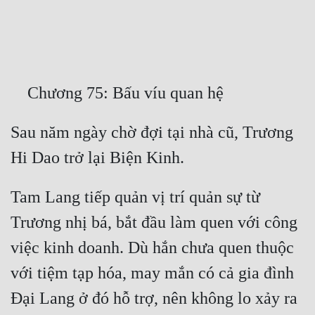
Free
Hậu Cung
Truyện Convert
Truyện Dịch
Sau năm ngày chờ đợi tại nhà cũ, Trương 
Truyện Nhập Môn
Truyện ngắn
Xa Lộ Dịch
Tam Lang tiếp quản vị trí quản sự từ 
Trương nhị bá, bắt đầu làm quen với công 
Cung Đấu
việc kinh doanh. Dù hắn chưa quen thuộc 
Cạnh Kỹ
với tiệm tạp hóa, may mắn có cả gia đình 
Đại Lang ở đó hỗ trợ, nên không lo xảy ra 
Cổ Tiên Hiệp