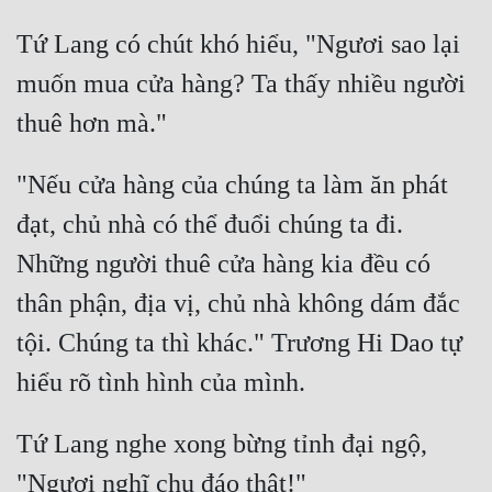
Hài Hước
Tứ Lang có chút khó hiểu, "Ngươi sao lại 
Hệ Thống
muốn mua cửa hàng? Ta thấy nhiều người 
Học Đường
Khoa Huyễn
"Nếu cửa hàng của chúng ta làm ăn phát 
Khoa Huyễn Không Gian
đạt, chủ nhà có thể đuổi chúng ta đi. 
Kinh Dị
Những người thuê cửa hàng kia đều có 
Kiếm Hiệp
thân phận, địa vị, chủ nhà không dám đắc 
Kỳ Huyễn
tội. Chúng ta thì khác." Trương Hi Dao tự 
Kỳ Ảo
Linh Dị
Tứ Lang nghe xong bừng tỉnh đại ngộ, 
Làm Giàu
Lịch Sử