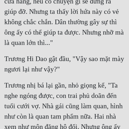
cửa hàng, nếu có chuyện gì sẽ đứng ra 
giúp đỡ. Nhưng ta thấy lời hứa này có vẻ 
không chắc chắn. Dân thường gây sự thì 
ông ấy có thể giúp ta được. Nhưng nhỡ mà 
Trương Hi Dao gật đầu, "Vậy sao mặt mày 
Trương nhị bá lại gần, nhỏ giọng kể, "Ta 
nghe ngóng được, con trai phủ doãn đến 
tuổi cưới vợ. Nhà gái cũng làm quan, hình 
như còn là quan tam phẩm nữa. Hai nhà 
xem như môn đăng hộ đối. Nhưng ông ấy 