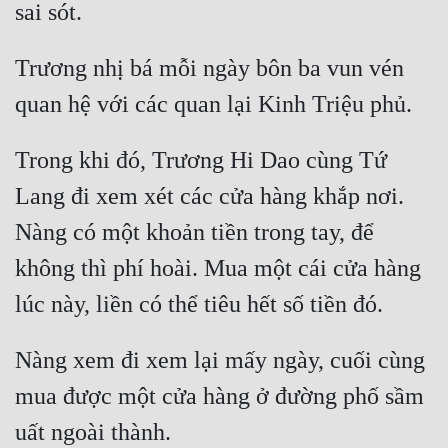
Cổ Đại
Du Hí
Trương nhị bá mỗi ngày bôn ba vun vén 
Dã Sử
Dị Giới
Trong khi đó, Trương Hi Dao cùng Tứ 
Dị Năng
Lang đi xem xét các cửa hàng khắp nơi. 
Gia Đấu
Nàng có một khoản tiền trong tay, để 
Góc Nhìn Nam
không thì phí hoài. Mua một cái cửa hàng 
Góc Nhìn Nữ
Huyền Huyễn
Nàng xem đi xem lại mấy ngày, cuối cùng 
Huyền Nghi
mua được một cửa hàng ở đường phố sầm 
Huyền Ảo