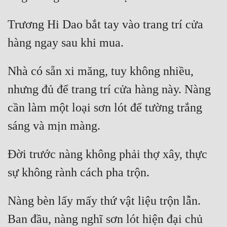
Mưu Mô
Trương Hi Dao bắt tay vào trang trí cửa 
Mạt Thế
Mỹ Thực
Nhà có sẵn xi măng, tuy không nhiều, 
Ngôn Tình
nhưng đủ để trang trí cửa hàng này. Nàng 
Ngược
cần làm một loại sơn lót để tường trắng 
Nữ Cường
Nữ Phụ
Đời trước nàng không phải thợ xây, thực 
Phong Thủy - Tâm Linh
Phương Tây
Nàng bèn lấy mấy thứ vật liệu trộn lẫn. 
Phản Phái
Ban đầu, nàng nghĩ sơn lót hiện đại chủ 
Quan Trường