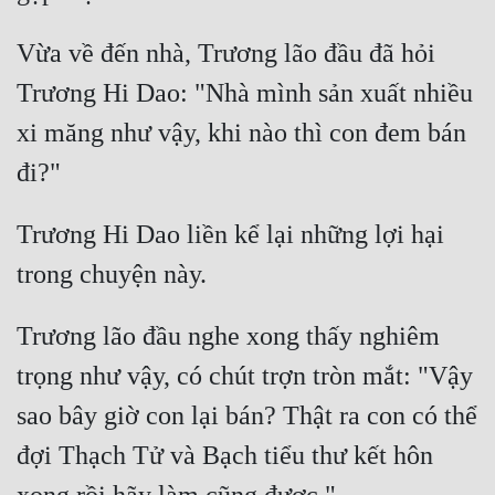
Đô Thị
Vừa về đến nhà, Trương lão đầu đã hỏi 
Đông Phương
Trương Hi Dao: "Nhà mình sản xuất nhiều 
Đông Phương Huyền Huyễn
xi măng như vậy, khi nào thì con đem bán 
Đồng Nhân
Cẩu Đạo Trường Sinh
Trương Hi Dao liền kể lại những lợi hại 
Ngự Thú
Truyện Nam
Trương lão đầu nghe xong thấy nghiêm 
Truyện Nữ
trọng như vậy, có chút trợn tròn mắt: "Vậy 
Vô Địch Lưu
sao bây giờ con lại bán? Thật ra con có thể 
Xây Dựng Thế Lực
đợi Thạch Tử và Bạch tiểu thư kết hôn 
Đam Mỹ