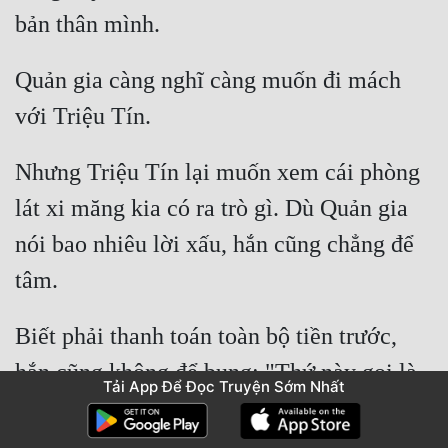
Quản gia càng nghĩ càng muốn đi mách 
Nhưng Triệu Tín lại muốn xem cái phòng 
lát xi măng kia có ra trò gì. Dù Quản gia 
nói bao nhiêu lời xấu, hắn cũng chẳng để 
Biết phải thanh toán toàn bộ tiền trước, 
hắn cũng không để bụng: "Thứ này gọi là 
Tải App Để Đọc Truyện Sớm Nhất
xi măng, thật ra chỉ là vôi vữa thôi. Ta 
trước đây cũng từng thấy ở đất phong rồi. 