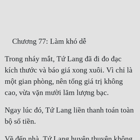
Free
Hậu Cung
Truyện Convert
Truyện Dịch
Trong nháy mắt, Tứ Lang đã đi đo đạc 
Truyện Nhập Môn
kích thước và báo giá xong xuôi. Vì chỉ là 
Truyện ngắn
một gian phòng, nên tổng giá trị không 
Xa Lộ Dịch
Cung Đấu
Ngay lúc đó, Tứ Lang liền thanh toán toàn 
Cạnh Kỹ
Cổ Tiên Hiệp
Về đến nhà, Tứ Lang huyên thuyên không 