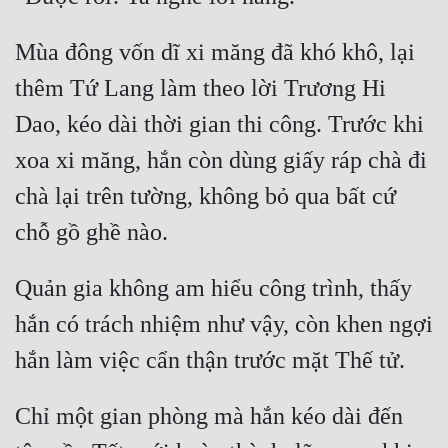
Quân Sự
Mùa đông vốn dĩ xi măng đã khó khô, lại 
Sảng Văn
thêm Tứ Lang làm theo lời Trương Hi 
Sắc
Dao, kéo dài thời gian thi công. Trước khi 
Sủng
xoa xi măng, hắn còn dùng giấy ráp chà đi 
Thanh Xuân
chà lại trên tường, không bỏ qua bất cứ 
Tiên Hiệp
Tiểu Thuyết
Quản gia không am hiểu công trình, thấy 
Trinh Thám
hắn có trách nhiệm như vậy, còn khen ngợi 
Triều Đấu
Trùng Sinh
Chỉ một gian phòng mà hắn kéo dài đến 
Trọng Sinh