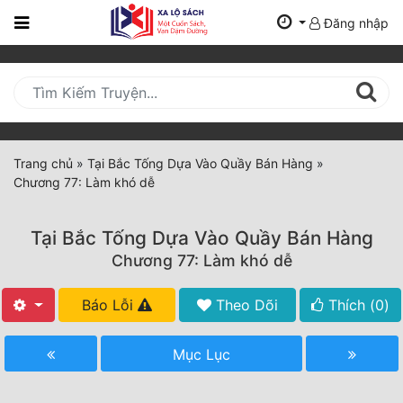
Đăng nhập
Trang
Chủ
Mới
Cập
Nhật
Trang chủ
»
Tại Bắc Tống Dựa Vào Quầy Bán Hàng
»
(current)
Chương 77: Làm khó dễ
BXH
Thể Loại
Tại Bắc Tống Dựa Vào Quầy Bán Hàng
Chương 77: Làm khó dễ
Tất Cả
Báo Lỗi
Theo Dõi
Thích (
0
)
Truyện Mới Ra
Mục Lục
Hoàn Thành