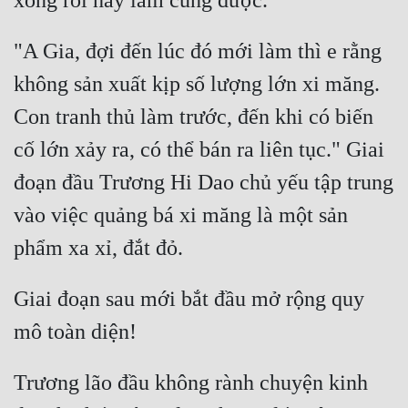
Đẹp
"A Gia, đợi đến lúc đó mới làm thì e rằng 
Đẹp Hiệp
không sản xuất kịp số lượng lớn xi măng. 
Con tranh thủ làm trước, đến khi có biến 
Tính Cách Nhân Vật :
cố lớn xảy ra, có thể bán ra liên tục." Giai 
Cơ Trí
đoạn đầu Trương Hi Dao chủ yếu tập trung 
Sát Phạt Quyết Đoán
vào việc quảng bá xi măng là một sản 
Vô Sỉ
Điềm Đạm
Giai đoạn sau mới bắt đầu mở rộng quy 
Trương lão đầu không rành chuyện kinh 