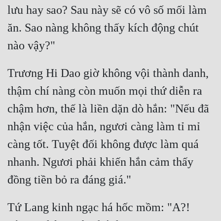
Hài Hước
lưu hay sao? Sau này sẽ có vô số mối làm 
Hệ Thống
ăn. Sao nàng không thấy kích động chút 
Học Đường
Khoa Huyễn
Trương Hi Dao giờ không vội thành danh, 
Khoa Huyễn Không Gian
thậm chí nàng còn muốn mọi thứ diễn ra 
Kinh Dị
chậm hơn, thế là liền dặn dò hắn: "Nếu đã 
Kiếm Hiệp
nhận việc của hắn, ngươi càng làm tỉ mỉ 
Kỳ Huyễn
càng tốt. Tuyệt đối không được làm quá 
nhanh. Ngươi phải khiến hắn cảm thấy 
Kỳ Ảo
Linh Dị
Làm Giàu
Tứ Lang kinh ngạc há hốc mồm: "A?! 
Lịch Sử