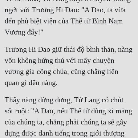
Cổ Đại
ngớt với Trương Hi Dao: "A Dao, ta vừa 
Du Hí
đến phủ biệt viện của Thế tử Bình Nam 
Dã Sử
Dị Giới
Trương Hi Dao giữ thái độ bình thản, nàng 
Dị Năng
vốn không hứng thú với mấy chuyện 
Gia Đấu
vương gia công chúa, cũng chẳng liên 
Góc Nhìn Nam
Góc Nhìn Nữ
Thấy nàng dửng dưng, Tứ Lang có chút 
Huyền Huyễn
sốt ruột: "A Dao, nếu Thế tử dùng xi măng 
Huyền Nghi
của chúng ta, chẳng phải chúng ta sẽ gây 
Huyền Ảo
dựng được danh tiếng trong giới thượng 