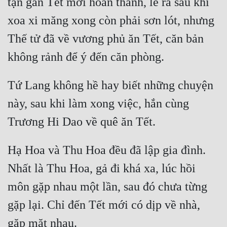
tận gần Tết mới hoàn thành, lẽ ra sau khi 
Tu Chân
xoa xi măng xong còn phải sơn lót, nhưng 
Tu Tiên
Thế tử đã về vương phủ ăn Tết, căn bản 
Tội Phạm
Vô Địch
Tứ Lang không hề hay biết những chuyện 
Võ Hiệp
này, sau khi làm xong việc, hắn cùng 
Võng Du
Xuyên Không
Hạ Hoa và Thu Hoa đều đã lập gia đình. 
Xuyên Nhanh
Nhất là Thu Hoa, gả đi khá xa, lúc hồi 
Xuyên Sách
môn gặp nhau một lần, sau đó chưa từng 
Xuyên Thư
gặp lại. Chỉ đến Tết mới có dịp về nhà, 
Điền Văn