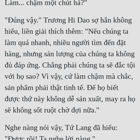
Mưu Mô
"Đúng vậy." Trương Hi Dao sợ hắn không 
Mạt Thế
hiểu, liền giải thích thêm: "Nếu chúng ta 
Mỹ Thực
làm quá nhanh, nhiều người tìm đến đặt 
Ngôn Tình
hàng, nhưng sản lượng của chúng ta không 
Ngược
đủ đáp ứng. Chẳng phải chúng ta sẽ đắc tội 
Nữ Cường
với họ sao? Vì vậy, cứ làm chậm mà chắc, 
sản phẩm phải thật tinh tế. Để họ biết 
Nữ Phụ
được thứ này không dễ sản xuất, may ra họ 
Phong Thủy - Tâm Linh
Phương Tây
Phản Phái
Nghe nàng nói vậy, Tứ Lang đã hiểu: 
Quan Trường