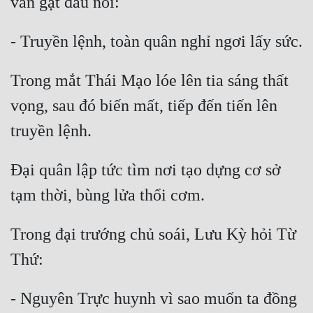
Mưu Mô
Mạt Thế
Trong mắt Thái Mạo lóe lên tia sáng thất 
Mỹ Thực
vọng, sau đó biến mất, tiếp đến tiến lên 
Ngôn Tình
Ngược
Nữ Cường
Đại quân lập tức tìm nơi tạo dựng cơ sở 
Nữ Phụ
Phong Thủy - Tâm Linh
Trong đại trướng chủ soái, Lưu Kỳ hỏi Từ 
Phương Tây
Phản Phái
- Nguyên Trực huynh vì sao muốn ta đồng 
Quan Trường