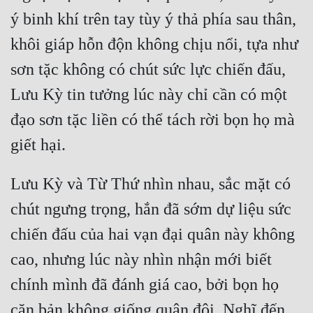
Cổ Đại
ý binh khí trên tay tùy ý thả phía sau thân, 
Du Hí
khôi giáp hỗn độn không chịu nổi, tựa như 
Dã Sử
sơn tặc không có chút sức lực chiến đấu, 
Lưu Kỳ tin tưởng lúc này chỉ cần có một 
Dị Giới
đạo sơn tặc liền có thể tách rời bọn họ mà 
Dị Năng
Gia Đấu
Góc Nhìn Nam
Lưu Kỳ và Từ Thứ nhìn nhau, sắc mặt có 
Góc Nhìn Nữ
chút ngưng trọng, hắn đã sớm dự liệu sức 
chiến đấu của hai vạn đại quân này không 
Huyền Huyễn
cao, nhưng lúc này nhìn nhận mới biết 
Huyền Nghi
chính mình đã đánh giá cao, bởi bọn họ 
Huyền Ảo
căn bản không giống quân đội. Nghĩ đến 