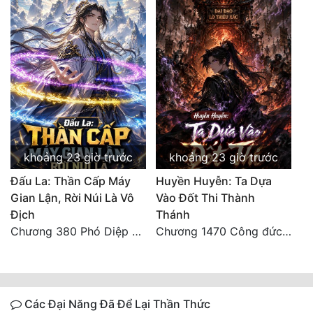
khoảng 23 giờ trước
khoảng 23 giờ trước
Đấu La: Thần Cấp Máy
Huyền Huyễn: Ta Dựa
Gian Lận, Rời Núi Là Vô
Vào Đốt Thi Thành
Địch
Thánh
Chương 380 Phó Diệp dẫn toàn tộc Hồn Thú di chuyển đến Sâm La Tinh, chúng thần Thần Giới kinh ngạc!
Chương 1470 Công đức phi thăng
Các Đại Năng Đã Để Lại Thần Thức