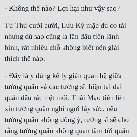
Tu Chân
Tu Tiên
Từ Thứ cười cười, Lưu Kỳ mặc dù có tài 
Tội Phạm
nhưng dù sao cũng là lần đầu tiên lãnh 
Vô Địch
binh, rất nhiều chỗ không biết nên giải 
Võ Hiệp
Võng Du
- Đây là y dùng kế ly gián quan hệ giữa 
Xuyên Không
tướng quân và các tướng sĩ, hiện tại đại 
Xuyên Nhanh
quân đều rất mệt mỏi, Thái Mạo tiến lên 
Xuyên Sách
xin tướng quân nghỉ ngơi lấy sức, nếu 
Xuyên Thư
tướng quân không đồng ý, tướng sĩ sẽ cho 
Điền Văn
rằng tướng quân không quan tâm tới quân 