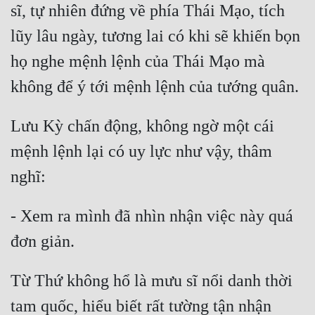
sĩ, tự nhiên đứng về phía Thái Mạo, tích 
Đô Thị
lũy lâu ngày, tương lai có khi sẽ khiến bọn 
Đông Phương
họ nghe mệnh lệnh của Thái Mạo mà 
Đông Phương Huyền Huyễn
Đồng Nhân
Lưu Kỳ chấn động, không ngờ một cái 
Cẩu Đạo Trường Sinh
mệnh lệnh lại có uy lực như vậy, thâm 
Ngự Thú
Truyện Nam
- Xem ra mình đã nhìn nhận việc này quá 
Truyện Nữ
Vô Địch Lưu
Từ Thứ không hổ là mưu sĩ nổi danh thời 
Xây Dựng Thế Lực
tam quốc, hiểu biết rất tường tận nhận 
Đam Mỹ