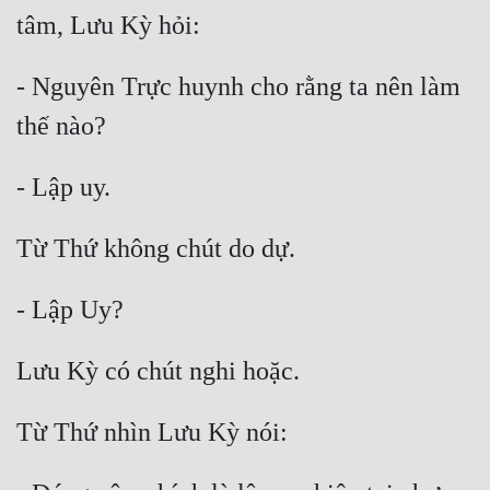
Đẹp
- Nguyên Trực huynh cho rằng ta nên làm 
Đẹp Hiệp
Tính Cách Nhân Vật :
Cơ Trí
Sát Phạt Quyết Đoán
Vô Sỉ
Điềm Đạm