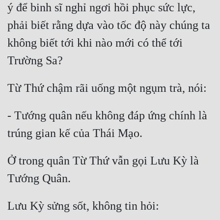
ý để binh sĩ nghỉ ngơi hồi phục sức lực, 
Quân Sự
phải biết rằng dựa vào tốc độ này chúng ta 
Sảng Văn
không biết tới khi nào mới có thể tới 
Sắc
Sủng
Thanh Xuân
Tiên Hiệp
- Tướng quân nếu không đáp ứng chính là 
Tiểu Thuyết
Trinh Thám
Ở trong quân Từ Thứ vẫn gọi Lưu Kỳ là 
Triều Đấu
Trùng Sinh
Trọng Sinh