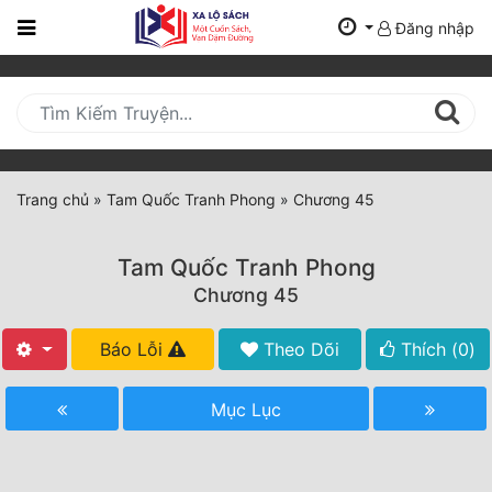
Đăng nhập
Trang
Chủ
Mới
Cập
Nhật
Trang chủ
»
Tam Quốc Tranh Phong
»
Chương 45
(current)
BXH
Tam Quốc Tranh Phong
Thể Loại
Chương 45
Báo Lỗi
Theo Dõi
Thích (
0
)
Tất Cả
Truyện Mới Ra
Mục Lục
Hoàn Thành