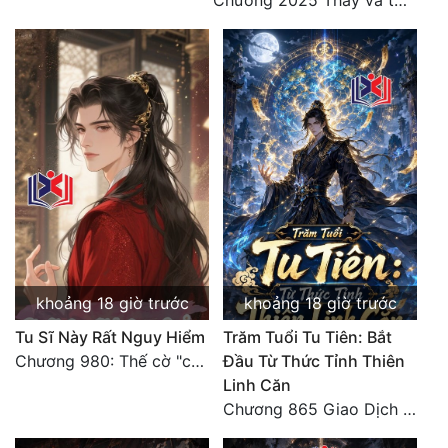
Chương 2025 Thầy và trò
khoảng 18 giờ trước
khoảng 18 giờ trước
Tu Sĩ Này Rất Nguy Hiểm
Trăm Tuổi Tu Tiên: Bắt
Chương 980: Thế cờ "chết đi sống"
Đầu Từ Thức Tỉnh Thiên
Linh Căn
Chương 865 Giao Dịch Chí Cao Tiên Thuật!