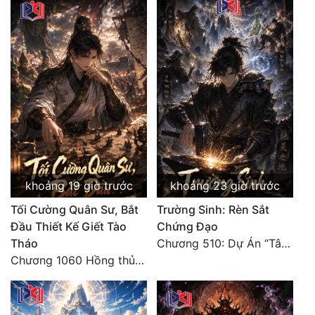
khoảng 19 giờ trước
khoảng 23 giờ trước
Tối Cường Quân Sư, Bắt
Trường Sinh: Rèn Sắt
Đầu Thiết Kế Giết Tào
Chứng Đạo
Tháo
Chương 510: Dự Án “Tân Bạch Nương Tử” Và “Tinh Thám” Xà Yêu
Chương 1060 Hồng thủy ngập trời, thời khắc tuyệt vọng (2/2)