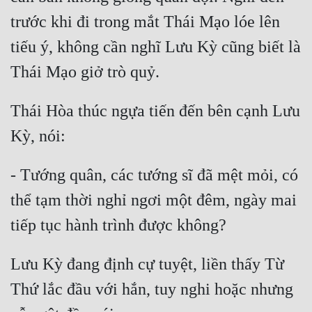
Hài Hước
trước khi đi trong mắt Thái Mạo lóe lên 
Hệ Thống
tiếu ý, không cần nghĩ Lưu Kỳ cũng biết là 
Học Đường
Khoa Huyễn
Thái Hòa thúc ngựa tiến đến bên cạnh Lưu 
Khoa Huyễn Không Gian
Kinh Dị
Kiếm Hiệp
- Tướng quân, các tướng sĩ đã mệt mỏi, có 
thể tạm thời nghỉ ngơi một đêm, ngày mai 
Kỳ Huyễn
Kỳ Ảo
Linh Dị
Lưu Kỳ đang định cự tuyệt, liền thấy Từ 
Làm Giàu
Thứ lắc đầu với hắn, tuy nghi hoặc nhưng 
Lịch Sử