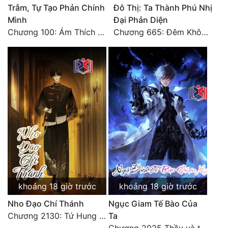
Trẫm, Tự Tạo Phản Chính
Đô Thị: Ta Thành Phú Nhị
Mình
Đại Phản Diện
Chương 100: Ám Thích Trên Vân Sơn
Chương 665: Đêm Không Dấu Vết
khoảng 18 giờ trước
khoảng 18 giờ trước
Nho Đạo Chí Thánh
Ngục Giam Tế Bào Của
Chương 2130: Tứ Hung Cổ Yêu
Ta