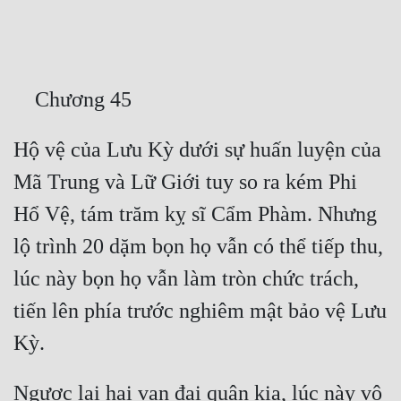
Free
Hậu Cung
Truyện Convert
Truyện Dịch
Hộ vệ của Lưu Kỳ dưới sự huấn luyện của 
Truyện Nhập Môn
Mã Trung và Lữ Giới tuy so ra kém Phi 
Truyện ngắn
Hổ Vệ, tám trăm kỵ sĩ Cẩm Phàm. Nhưng 
Xa Lộ Dịch
lộ trình 20 dặm bọn họ vẫn có thể tiếp thu, 
lúc này bọn họ vẫn làm tròn chức trách, 
Cung Đấu
tiến lên phía trước nghiêm mật bảo vệ Lưu 
Cạnh Kỹ
Cổ Tiên Hiệp
Ngược lại hai vạn đại quân kia, lúc này vô 