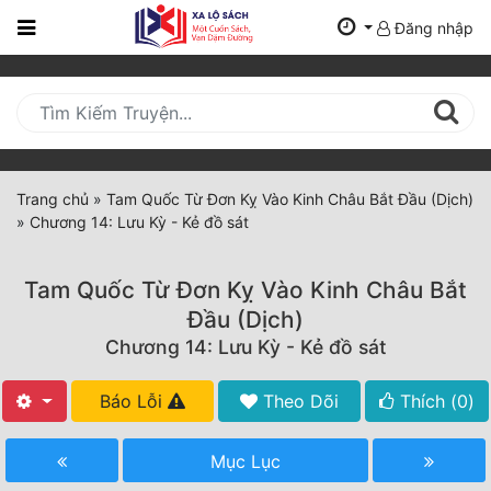
Đăng nhập
Trang
Chủ
Mới
Cập
Nhật
Trang chủ
»
Tam Quốc Từ Đơn Kỵ Vào Kinh Châu Bắt Đầu (Dịch)
(current)
»
Chương 14: Lưu Kỳ - Kẻ đồ sát
BXH
Thể Loại
Tam Quốc Từ Đơn Kỵ Vào Kinh Châu Bắt
Đầu (Dịch)
Chương 14: Lưu Kỳ - Kẻ đồ sát
Tất Cả
Truyện Mới Ra
Báo Lỗi
Theo Dõi
Thích (
0
)
Hoàn Thành
Mục Lục