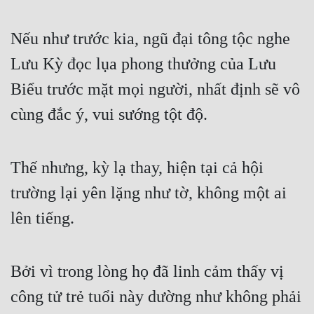
Tu Chân
Nếu như trước kia, ngũ đại tông tộc nghe 
Tu Tiên
Lưu Kỳ đọc lụa phong thưởng của Lưu 
Tội Phạm
Biểu trước mặt mọi người, nhất định sẽ vô 
Vô Địch
cùng đắc ý, vui sướng tột độ.
Võ Hiệp
Võng Du
Thế nhưng, kỳ lạ thay, hiện tại cả hội 
Xuyên Không
trường lại yên lặng như tờ, không một ai 
Xuyên Nhanh
lên tiếng.
Xuyên Sách
Xuyên Thư
Bởi vì trong lòng họ đã linh cảm thấy vị 
công tử trẻ tuổi này dường như không phải 
Điền Văn