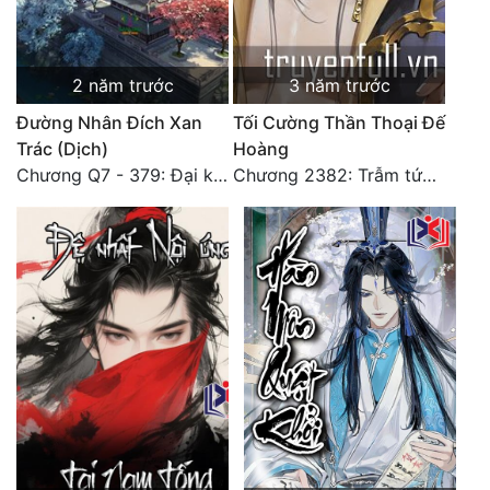
2 năm trước
3 năm trước
Đường Nhân Đích Xan
Tối Cường Thần Thoại Đế
Trác (Dịch)
Hoàng
Chương Q7 - 379: Đại kết cục: Về nhà là phải vui vẻ. (2)
Chương 2382: Trẫm tức hết thảy (*Đại Kết Cục) (2)