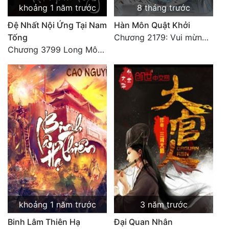
khoảng 1 năm trước
8 tháng trước
Đệ Nhất Nội Ứng Tại Nam
Hàn Môn Quật Khởi
Tống
Chương 2179: Vui mừng khôn xiết
Chương 3799 Long Môn Thập Lục, Cô Đỉnh Ánh Sáng Mặt Trời
khoảng 1 năm trước
3 năm trước
Binh Lâm Thiên Hạ
Đại Quan Nhân