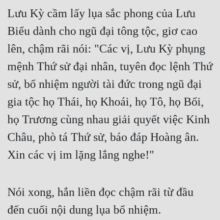
Lưu Kỳ cầm lấy lụa sắc phong của Lưu 
Quân Sự
Biểu dành cho ngũ đại tông tộc, giơ cao 
Sảng Văn
lên, chậm rãi nói: "Các vị, Lưu Kỳ phụng 
Sắc
mệnh Thứ sử đại nhân, tuyên đọc lệnh Thứ 
Sủng
sử, bổ nhiệm người tài đức trong ngũ đại 
Thanh Xuân
gia tộc họ Thái, họ Khoái, họ Tô, họ Bối, 
Tiên Hiệp
họ Trương cùng nhau giải quyết việc Kinh 
Tiểu Thuyết
Châu, phò tá Thứ sử, báo đáp Hoàng ân. 
Trinh Thám
Xin các vị im lặng lắng nghe!"
Triều Đấu
Nói xong, hắn liền đọc chậm rãi từ đầu 
Trùng Sinh
đến cuối nội dung lụa bổ nhiệm.
Trọng Sinh