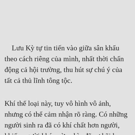
Free
Hậu Cung
Truyện Convert
Truyện Dịch
    Lưu Kỳ tự tin tiến vào giữa sân khấu 
Truyện Nhập Môn
theo cách riêng của mình, nhất thời chấn 
động cả hội trường, thu hút sự chú ý của 
Truyện ngắn
tất cả thủ lĩnh tông tộc.
Xa Lộ Dịch
Khí thế loại này, tuy vô hình vô ảnh, 
Cung Đấu
nhưng có thể cảm nhận rõ ràng. Có những 
Cạnh Kỹ
người sinh ra đã có khí chất hơn người, 
Cổ Tiên Hiệp