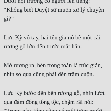
Dưới hội trường có người lên tiếng: 
“Không biết Duyệt sử muốn xử lý chuyện 
Đẹp
gì?”
Đẹp Hiệp
Tính Cách Nhân Vật :
Lưu Kỳ vỗ tay, hai tên gia nô bê một cái 
Cơ Trí
rương gỗ lớn đến trước mặt hắn.
Sát Phạt Quyết Đoán
Vô Sỉ
Mở rương ra, bên trong toàn là trúc giản, 
Điềm Đạm
nhìn sơ qua cũng phải đến trăm cuộn.
Lưu Kỳ bước đến bên rương gỗ, nhìn lướt 
qua đám đông tông tộc, chậm rãi nói: 
“Trong này, tổng cộng có một trăm mười 