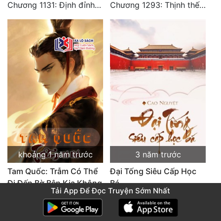
Chương 1131: Định đỉnh thiên hạ (HẾT)
Chương 1293: Thịnh thế Bạch Liên. Hết.
khoảng 1 năm trước
3 năm trước
Tam Quốc: Trẫm Có Thể
Đại Tống Siêu Cấp Học
Đi Đến Bờ Bên Kia Không
Bá
Tải App Để Đọc Truyện Sớm Nhất
Chương 1312: Phong Thiện Thái Sơn (Đại Kết Cục)
Chương 1167: Hết.