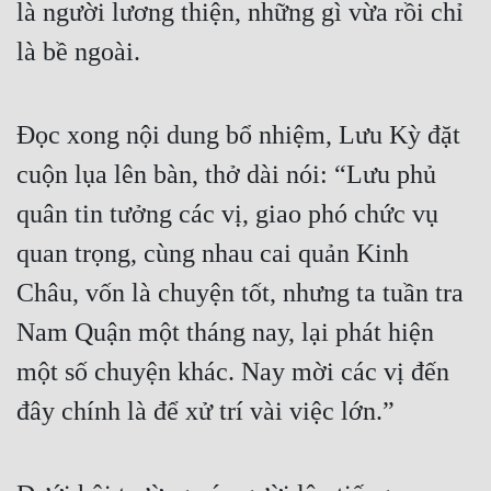
là người lương thiện, những gì vừa rồi chỉ 
Đô Thị
là bề ngoài.
Đông Phương
Đông Phương Huyền Huyễn
Đọc xong nội dung bổ nhiệm, Lưu Kỳ đặt 
Đồng Nhân
cuộn lụa lên bàn, thở dài nói: “Lưu phủ 
quân tin tưởng các vị, giao phó chức vụ 
Cẩu Đạo Trường Sinh
quan trọng, cùng nhau cai quản Kinh 
Ngự Thú
Châu, vốn là chuyện tốt, nhưng ta tuần tra 
Truyện Nam
Nam Quận một tháng nay, lại phát hiện 
Truyện Nữ
một số chuyện khác. Nay mời các vị đến 
Vô Địch Lưu
đây chính là để xử trí vài việc lớn.”
Xây Dựng Thế Lực
Đam Mỹ