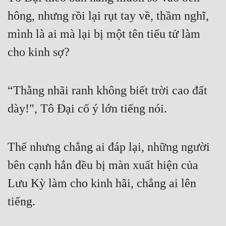
hông, nhưng rồi lại rụt tay về, thầm nghĩ, 
Mưu Mô
mình là ai mà lại bị một tên tiểu tử làm 
Mạt Thế
cho kinh sợ?
Mỹ Thực
Ngôn Tình
“Thằng nhãi ranh không biết trời cao đất 
Ngược
dày!", Tô Đại cố ý lớn tiếng nói.
Nữ Cường
Nữ Phụ
Thế nhưng chẳng ai đáp lại, những người 
Phong Thủy - Tâm Linh
bên cạnh hắn đều bị màn xuất hiện của 
Phương Tây
Lưu Kỳ làm cho kinh hãi, chẳng ai lên 
tiếng.
Phản Phái
Quan Trường