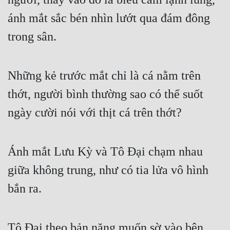
Hài Hước
ánh mắt sắc bén nhìn lướt qua đám đông 
Hệ Thống
trong sân.
Học Đường
Khoa Huyễn
Những kẻ trước mắt chỉ là cá nằm trên 
Khoa Huyễn Không Gian
thớt, người bình thường sao có thể suốt 
Kinh Dị
ngày cười nói với thịt cá trên thớt?
Kiếm Hiệp
Kỳ Huyễn
Ánh mắt Lưu Kỳ và Tô Đại chạm nhau 
Kỳ Ảo
giữa không trung, như có tia lửa vô hình 
bắn ra.
Linh Dị
Làm Giàu
Tô Đại theo bản năng muốn sờ vào bên 
Lịch Sử