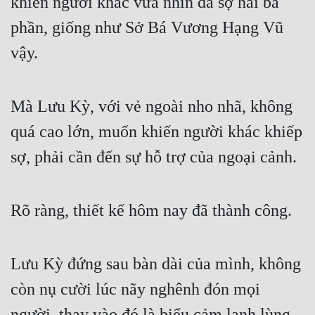
khiến người khác vừa nhìn đã sợ hãi ba 
Cổ Đại
phần, giống như Sở Bá Vương Hạng Vũ 
Du Hí
vậy.
Dã Sử
Dị Giới
Mà Lưu Kỳ, với vẻ ngoài nho nhã, không 
Dị Năng
quá cao lớn, muốn khiến người khác khiếp 
Gia Đấu
sợ, phải cần đến sự hỗ trợ của ngoại cảnh.
Góc Nhìn Nam
Góc Nhìn Nữ
Rõ ràng, thiết kế hôm nay đã thành công.
Huyền Huyễn
Lưu Kỳ đứng sau bàn dài của mình, không 
Huyền Nghi
còn nụ cười lúc nãy nghênh đón mọi 
Huyền Ảo
người, thay vào đó là biểu cảm lạnh lùng, 