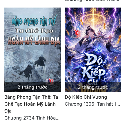
Đẹp
Đẹp Hiệp
Tính Cách Nhân Vật :
Cơ Trí
Sát Phạt Quyết Đoán
Vô Sỉ
Điềm Đạm
2 tháng trước
2 tháng trước
Băng Phong Tận Thế: Ta
Độ Kiếp Chi Vương
Chế Tạo Hoàn Mỹ Lãnh
Chương 1306: Tan hát [Đại Kết Cục]
Địa
Chương 2734 Tinh Hỏa (Đại kết cục) (2)