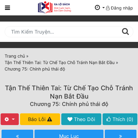
Đăng nhập
Trang
Chủ
Mới
Cập
Nhật
Trang chủ
»
(current)
Tận Thế Thiên Tai: Từ Chế Tạo Chỗ Tránh Nạn Bắt Đầu
»
BXH
Chương 75: Chính phủ thái độ
Thể Loại
Tận Thế Thiên Tai: Từ Chế Tạo Chỗ Tránh
Nạn Bắt Đầu
Tất Cả
Chương 75: Chính phủ thái độ
Truyện Mới Ra
Báo Lỗi
Theo Dõi
Thích (
0
)
Hoàn Thành
Mục Lục