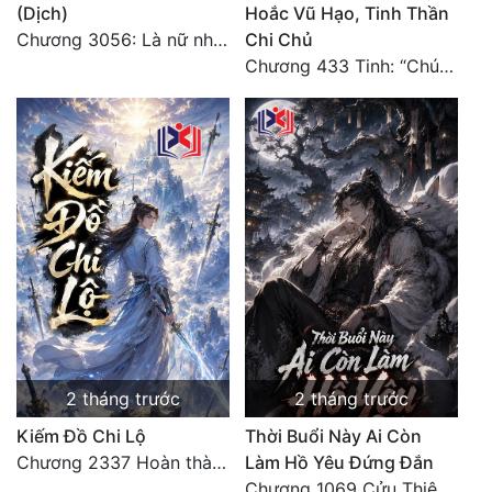
(Dịch)
Hoắc Vũ Hạo, Tinh Thần
Đô Thị
Chương 3056: Là nữ nhân
Chi Chủ
Đông Phương
Chương 433 Tinh: “Chúng ta có 10 thắng, Shrek có 10 bại!”
Đông Phương Huyền Huyễn
Đồng Nhân
Cẩu Đạo Trường Sinh
Ngự Thú
Truyện Nam
Truyện Nữ
2 tháng trước
2 tháng trước
Vô Địch Lưu
Kiếm Đồ Chi Lộ
Thời Buổi Này Ai Còn
Xây Dựng Thế Lực
Chương 2337 Hoàn thành lời cảm tưởng
Làm Hồ Yêu Đứng Đắn
Chương 1069 Cửu Thiên Thập Địa Nghiệt Chướng Chân Quân (Đại Kết Cục) (3)
Đam Mỹ