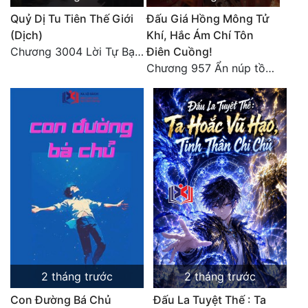
Tu Chân
Quỷ Dị Tu Tiên Thế Giới
Đấu Giá Hồng Mông Tử
(Dịch)
Khí, Hắc Ám Chí Tôn
Tu Tiên
Chương 3004 Lời Tự Bạch Kết Thúc
Điên Cuồng!
Chương 957 Ẩn núp tồn tại
Tội Phạm
Vô Địch
Võ Hiệp
Võng Du
Xuyên Không
Xuyên Nhanh
Xuyên Sách
Xuyên Thư
2 tháng trước
2 tháng trước
Điền Văn
Con Đường Bá Chủ
Đấu La Tuyệt Thế : Ta