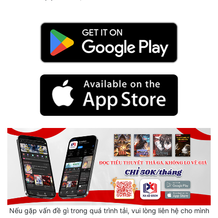
Cổ Đại
Du Hí
Dã Sử
Dị Giới
Dị Năng
Gia Đấu
Góc Nhìn Nam
Góc Nhìn Nữ
Huyền Huyễn
Huyền Nghi
Huyền Ảo
Nếu gặp vấn đề gì trong quá trình tải, vui lòng liên hệ cho mình