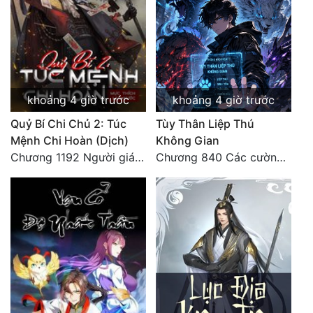
Mưu Mô
Mạt Thế
Mỹ Thực
khoảng 4 giờ trước
khoảng 4 giờ trước
Ngôn Tình
Quỷ Bí Chi Chủ 2: Túc
Tùy Thân Liệp Thú
Ngược
Mệnh Chi Hoàn (Dịch)
Không Gian
Chương 1192 Người giám thị
Chương 840 Các cường giả Hằng Tinh cấp khác đâu?
Nữ Cường
Nữ Phụ
Phong Thủy - Tâm Linh
Phương Tây
Phản Phái
Quan Trường