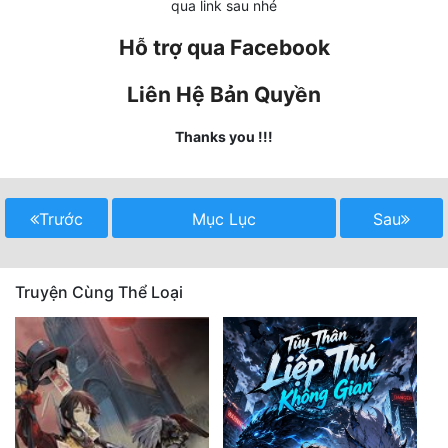
qua link sau nhé
Hài Hước
Hỗ trợ qua Facebook
Hệ Thống
Học Đường
Liên Hệ Bản Quyền
Khoa Huyễn
Thanks you !!!
Khoa Huyễn Không Gian
Kinh Dị
Trước
Mục Lục
Sau
Kiếm Hiệp
Kỳ Huyễn
Truyện Cùng Thể Loại
Kỳ Ảo
Linh Dị
Làm Giàu
Lịch Sử