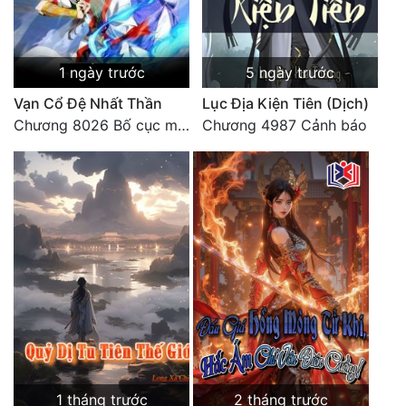
Quân Sự
Sảng Văn
1 ngày trước
5 ngày trước
Sắc
Vạn Cổ Đệ Nhất Thần
Lục Địa Kiện Tiên (Dịch)
Chương 8026 Bố cục mới
Chương 4987 Cảnh báo
Sủng
Thanh Xuân
Tiên Hiệp
Tiểu Thuyết
Trinh Thám
Triều Đấu
Trùng Sinh
Trọng Sinh
1 tháng trước
2 tháng trước