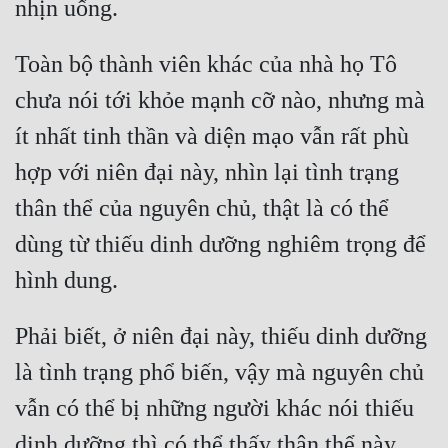
Cổ Đại
Du Hí
Toàn bộ thành viên khác của nhà họ Tô 
Dã Sử
chưa nói tới khỏe mạnh cỡ nào, nhưng mà 
ít nhất tinh thần và diện mạo vẫn rất phù 
Dị Giới
hợp với niên đại này, nhìn lại tình trạng 
Dị Năng
thân thể của nguyên chủ, thật là có thể 
Gia Đấu
dùng từ thiếu dinh dưỡng nghiêm trọng để 
Góc Nhìn Nam
Góc Nhìn Nữ
Phải biết, ở niên đại này, thiếu dinh dưỡng 
Huyền Huyễn
là tình trạng phổ biến, vậy mà nguyên chủ 
Huyền Nghi
vẫn có thể bị những người khác nói thiếu 
Huyền Ảo
dinh dưỡng thì có thể thấy thân thể này 