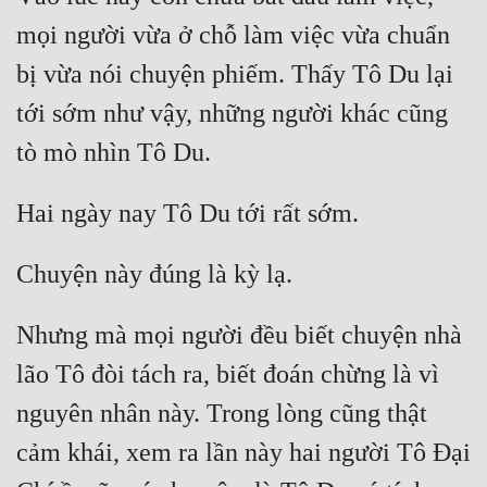
mọi người vừa ở chỗ làm việc vừa chuẩn 
Quân Sự
bị vừa nói chuyện phiếm. Thấy Tô Du lại 
Sảng Văn
tới sớm như vậy, những người khác cũng 
Sắc
Sủng
Thanh Xuân
Tiên Hiệp
Tiểu Thuyết
Nhưng mà mọi người đều biết chuyện nhà 
Trinh Thám
lão Tô đòi tách ra, biết đoán chừng là vì 
Triều Đấu
nguyên nhân này. Trong lòng cũng thật 
Trùng Sinh
cảm khái, xem ra lần này hai người Tô Đại 
Trọng Sinh