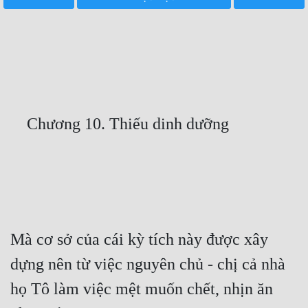
Free
Hậu Cung
Truyện Convert
Truyện Dịch
Truyện Nhập Môn
Truyện ngắn
Xa Lộ Dịch
Cung Đấu
Mà cơ sở của cái kỳ tích này được xây 
dựng nên từ việc nguyên chủ - chị cả nhà 
Cạnh Kỹ
họ Tô làm việc mệt muốn chết, nhịn ăn 
Cổ Tiên Hiệp