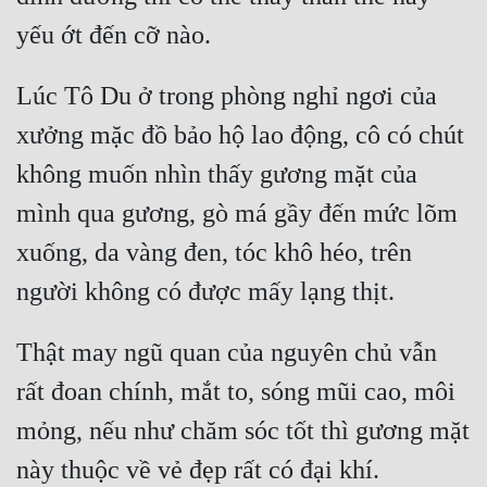
Hài Hước
Hệ Thống
Lúc Tô Du ở trong phòng nghỉ ngơi của 
Học Đường
xưởng mặc đồ bảo hộ lao động, cô có chút 
Khoa Huyễn
không muốn nhìn thấy gương mặt của 
Khoa Huyễn Không Gian
mình qua gương, gò má gầy đến mức lõm 
Kinh Dị
xuống, da vàng đen, tóc khô héo, trên 
Kiếm Hiệp
Kỳ Huyễn
Thật may ngũ quan của nguyên chủ vẫn 
Kỳ Ảo
rất đoan chính, mắt to, sóng mũi cao, môi 
Linh Dị
mỏng, nếu như chăm sóc tốt thì gương mặt 
Làm Giàu
Lịch Sử