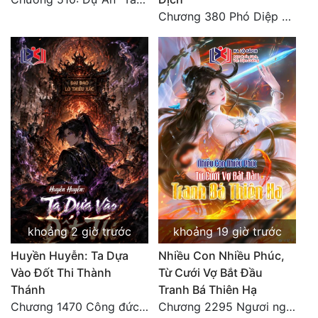
Chương 380 Phó Diệp dẫn toàn tộc Hồn Thú di chuyển đến Sâm La Tinh, chúng thần Thần Giới kinh ngạc!
khoảng 2 giờ trước
khoảng 19 giờ trước
Huyền Huyễn: Ta Dựa
Nhiều Con Nhiều Phúc,
Vào Đốt Thi Thành
Từ Cưới Vợ Bắt Đầu
Thánh
Tranh Bá Thiên Hạ
Chương 1470 Công đức phi thăng
Chương 2295 Ngươi nghĩ chuyện Đại Viêm tiên triều làm có thể giấu được thiên hạ sao?