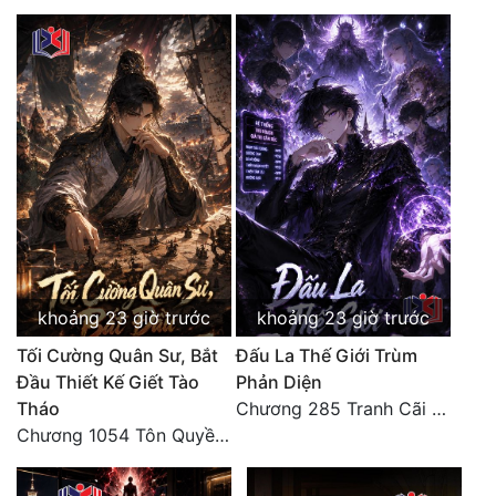
khoảng 23 giờ trước
khoảng 23 giờ trước
Tối Cường Quân Sư, Bắt
Đấu La Thế Giới Trùm
Đầu Thiết Kế Giết Tào
Phản Diện
Tháo
Chương 285 Tranh Cãi Giữa Sư Đồ
Chương 1054 Tôn Quyền mưu nghịch, bí văn kinh thiên (2/2)