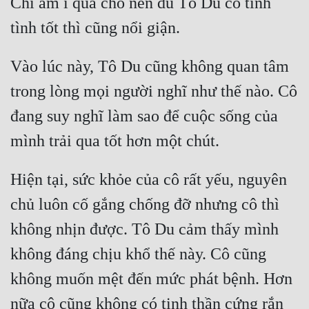
Chí ầm ĩ quá cho nên dù Tô Du có tính 
Tu Chân
Tu Tiên
Vào lúc này, Tô Du cũng không quan tâm 
Tội Phạm
trong lòng mọi người nghĩ như thế nào. Cô 
Vô Địch
đang suy nghĩ làm sao để cuộc sống của 
Võ Hiệp
Võng Du
Hiện tại, sức khỏe của cô rất yếu, nguyên 
Xuyên Không
chủ luôn cố gắng chống đỡ nhưng cô thì 
Xuyên Nhanh
không nhịn được. Tô Du cảm thấy mình 
Xuyên Sách
không đáng chịu khổ thế này. Cô cũng 
Xuyên Thư
không muốn mệt đến mức phát bệnh. Hơn 
Điền Văn
nữa cô cũng không có tinh thần cứng rắn 