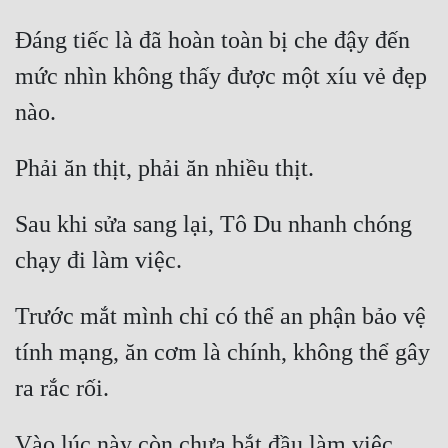
Đáng tiếc là đã hoàn toàn bị che đậy đến 
Mưu Mô
mức nhìn không thấy được một xíu vẻ đẹp 
Mạt Thế
Mỹ Thực
Ngôn Tình
Ngược
Sau khi sửa sang lại, Tô Du nhanh chóng 
Nữ Cường
Nữ Phụ
Trước mắt mình chỉ có thể an phận bảo vệ 
Phong Thủy - Tâm Linh
tính mạng, ăn cơm là chính, không thể gây 
Phương Tây
Phản Phái
Quan Trường
Vào lúc này còn chưa bắt đầu làm việc, 