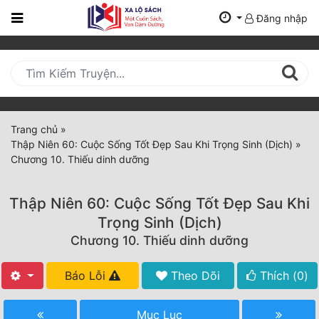
Đăng nhập
Trang
Chủ
Mới
Cập
Nhật
Trang chủ
»
(current)
Thập Niên 60: Cuộc Sống Tốt Đẹp Sau Khi Trọng Sinh (Dịch)
»
BXH
Chương 10. Thiếu dinh dưỡng
Thể Loại
Thập Niên 60: Cuộc Sống Tốt Đẹp Sau Khi
Trọng Sinh (Dịch)
Tất Cả
Chương 10. Thiếu dinh dưỡng
Truyện Mới Ra
Báo Lỗi
Theo Dõi
Thích (
0
)
Hoàn Thành
Mục Lục