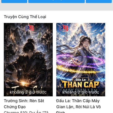
Truyện Cùng Thể Loại
khoảng 2 giờ trước
khoảng 2 giờ trước
Trường Sinh: Rèn Sắt
Đấu La: Thần Cấp Máy
Chứng Đạo
Gian Lận, Rời Núi Là Vô
Chương 510: Dự Án “Tân Bạch Nương Tử” Và “Tinh Thám” Xà Yêu
Địch