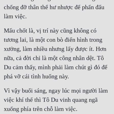
Đô Thị
chống đỡ thân thể hư nhược để phấn đấu 
Đông Phương
Đông Phương Huyền Huyễn
Mấu chốt là, vị trí này cũng không có 
Đồng Nhân
tương lai, là một con bò điển hình trong 
xưởng, làm nhiều nhưng lấy được ít. Hơn 
Cẩu Đạo Trường Sinh
nữa, cả đời chỉ là một công nhân dệt. Tô 
Ngự Thú
Du cảm thấy, mình phải làm chút gì đó để 
Truyện Nam
Truyện Nữ
Vì vậy buổi sáng, ngay lúc mọi người làm 
Vô Địch Lưu
việc khí thế thì Tô Du vinh quang ngã 
Xây Dựng Thế Lực
Đam Mỹ