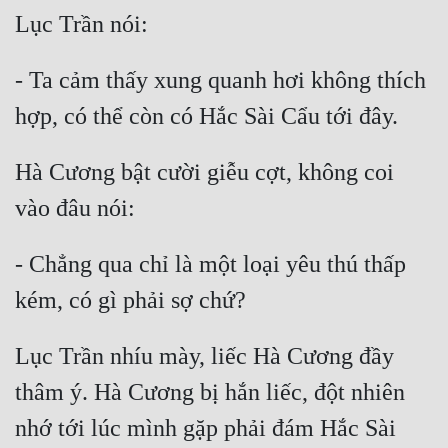
Mưu Mô
- Ta cảm thấy xung quanh hơi không thích 
Mạt Thế
Mỹ Thực
Ngôn Tình
Hà Cương bật cười giễu cợt, không coi 
Ngược
Nữ Cường
- Chẳng qua chỉ là một loại yêu thú thấp 
Nữ Phụ
Phong Thủy - Tâm Linh
Lục Trần nhíu mày, liếc Hà Cương đầy 
Phương Tây
thâm ý. Hà Cương bị hắn liếc, đột nhiên 
Phản Phái
nhớ tới lúc mình gặp phải đám Hắc Sài 
Quan Trường