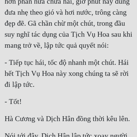
hơn phân nửa chưa hái, giờ phút này đung 
đưa nhẹ theo gió và hơi nước, trông càng 
Đẹp
đẹp đẽ. Gã chần chừ một chút, trong đầu 
Đẹp Hiệp
suy nghĩ tác dụng của Tịch Vụ Hoa sau khi 
Tính Cách Nhân Vật :
Cơ Trí
- Tiếp tục hái, tốc độ nhanh một chút. Hái 
Sát Phạt Quyết Đoán
hết Tịch Vụ Hoa này xong chúng ta sẽ rời 
Vô Sỉ
Điềm Đạm
Nói tới đây, Dịch Hân lập tức xoay người 