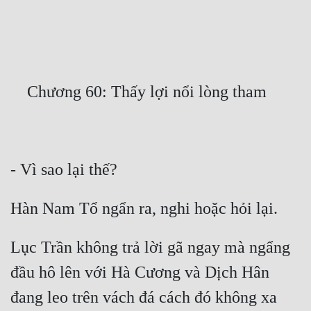
Free
Hậu Cung
Truyện Convert
Truyện Dịch
Truyện Nhập Môn
Truyện ngắn
Xa Lộ Dịch
Cung Đấu
Lục Trần không trả lời gã ngay mà ngẩng 
Cạnh Kỹ
đầu hô lên với Hà Cương và Dịch Hân 
Cổ Tiên Hiệp
đang leo trên vách đá cách đó không xa 