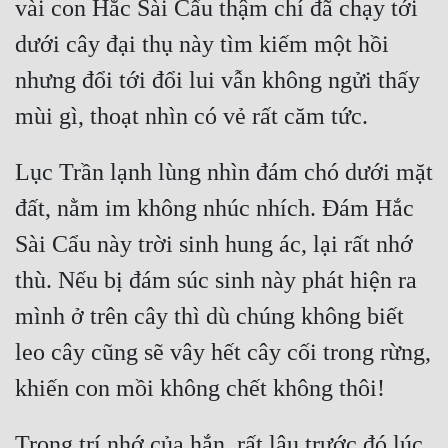
vài con Hắc Sài Cẩu thậm chí đã chạy tới 
dưới cây đại thụ này tìm kiếm một hồi 
nhưng đổi tới đổi lui vẫn không ngửi thấy 
Lục Trần lạnh lùng nhìn đám chó dưới mặt 
đất, nằm im không nhúc nhích. Đám Hắc 
Sài Cẩu này trời sinh hung ác, lại rất nhớ 
thù. Nếu bị đám súc sinh này phát hiện ra 
mình ở trên cây thì dù chúng không biết 
leo cây cũng sẽ vây hết cây cối trong rừng, 
Trong trí nhớ của hắn, rất lâu trước đó lúc 