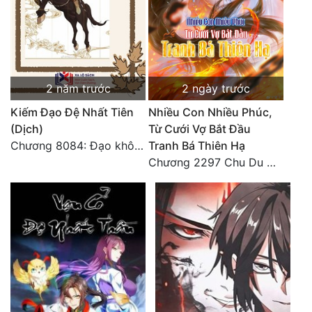
2 năm trước
2 ngày trước
Kiếm Đạo Đệ Nhất Tiên
Nhiều Con Nhiều Phúc,
(Dịch)
Từ Cưới Vợ Bắt Đầu
Chương 8084: Đạo không bờ bến (Đại kết cục) (10)
Tranh Bá Thiên Hạ
Chương 2297 Chu Du Du mang thai