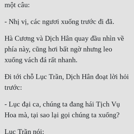
Cổ Đại
Du Hí
Dã Sử
Hà Cương và Dịch Hân quay đầu nhìn về 
Dị Giới
phía này, cũng hơi bất ngờ nhưng leo 
Dị Năng
Gia Đấu
Đi tới chỗ Lục Trần, Dịch Hân đoạt lời hỏi 
Góc Nhìn Nam
Góc Nhìn Nữ
Huyền Huyễn
- Lục đại ca, chúng ta đang hái Tịch Vụ 
Huyền Nghi
Huyền Ảo