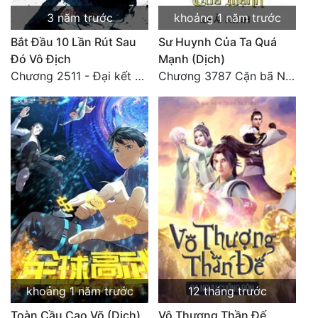
3 năm trước
khoảng 1 năm trước
Bắt Đầu 10 Lần Rút Sau
Sư Huynh Của Ta Quá
Đó Vô Địch
Mạnh (Dịch)
Chương 2511 - Đại kết cục, Phiên ngoại thiên: Chư thiên quy nhất giới, vĩnh hằng thế giới. Hết!
Chương 3787 Cặn bã Nam Thiên Đạo
khoảng 1 năm trước
12 tháng trước
Toàn Cầu Cao Võ (Dịch)
Vô Thượng Thần Đế