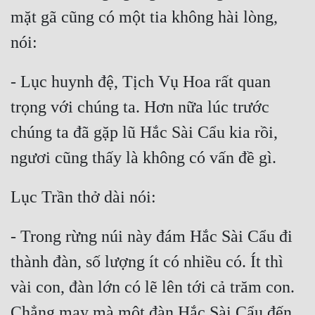
mặt gã cũng có một tia không hài lòng, 
Tu Chân
Tu Tiên
Tội Phạm
- Lục huynh đệ, Tịch Vụ Hoa rất quan 
Vô Địch
trọng với chúng ta. Hơn nữa lúc trước 
Võ Hiệp
chúng ta đã gặp lũ Hắc Sài Cẩu kia rồi, 
Võng Du
Xuyên Không
Xuyên Nhanh
- Trong rừng núi này đám Hắc Sài Cẩu đi 
Xuyên Sách
thành đàn, số lượng ít có nhiều có. Ít thì 
Xuyên Thư
vài con, đàn lớn có lẽ lên tới cả trăm con. 
Điền Văn
Chẳng may mà một đàn Hắc Sài Cẩu đến, 