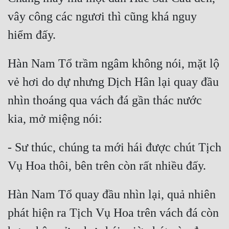
Đô Thị
vây công các ngươi thì cũng khá nguy 
Đông Phương
Đông Phương Huyền Huyễn
Hàn Nam Tổ trầm ngâm không nói, mặt lộ 
Đồng Nhân
vẻ hơi do dự nhưng Dịch Hân lại quay đầu 
nhìn thoáng qua vách đá gần thác nước 
Cẩu Đạo Trường Sinh
Ngự Thú
- Sư thúc, chúng ta mới hái được chút Tịch 
Truyện Nam
Truyện Nữ
Vô Địch Lưu
Hàn Nam Tổ quay đầu nhìn lại, quả nhiên 
Xây Dựng Thế Lực
phát hiện ra Tịch Vụ Hoa trên vách đá còn 
Đam Mỹ