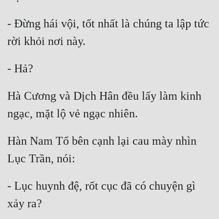
Hài Hước
- Đừng hái vội, tốt nhất là chúng ta lập tức 
Hệ Thống
Học Đường
Khoa Huyễn
Khoa Huyễn Không Gian
Hà Cương và Dịch Hân đều lấy làm kinh 
Kinh Dị
Kiếm Hiệp
Hàn Nam Tổ bên cạnh lại cau mày nhìn 
Kỳ Huyễn
Kỳ Ảo
Linh Dị
- Lục huynh đệ, rốt cục đã có chuyện gì 
Làm Giàu
Lịch Sử