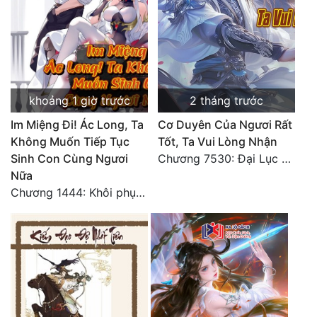
khoảng 1 giờ trước
2 tháng trước
Im Miệng Đi! Ác Long, Ta
Cơ Duyên Của Ngươi Rất
Không Muốn Tiếp Tục
Tốt, Ta Vui Lòng Nhận
Sinh Con Cùng Ngươi
Chương 7530: Đại Lục Khởi Nguyên – Kiến Thành 71
Nữa
Chương 1444: Khôi phục quỹ đạo