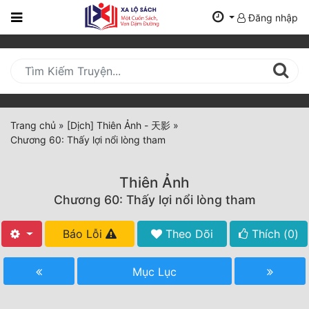
Đăng nhập
Trang
Chủ
Mới
Cập
Nhật
Trang chủ
»
[Dịch] Thiên Ảnh - 天影
»
(current)
Chương 60: Thấy lợi nổi lòng tham
BXH
Thể Loại
Thiên Ảnh
Chương 60: Thấy lợi nổi lòng tham
Tất Cả
Báo Lỗi
Theo Dõi
Thích (
0
)
Truyện Mới Ra
Mục Lục
Hoàn Thành