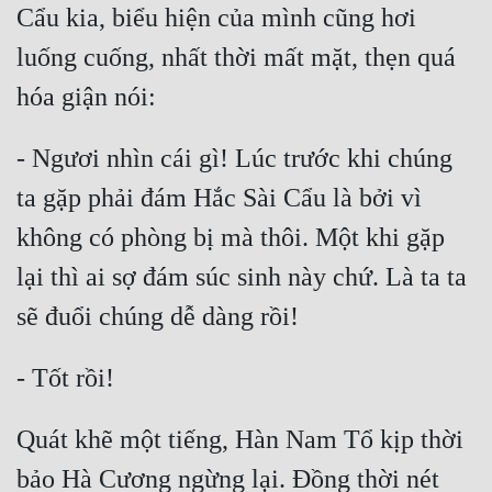
Cẩu kia, biểu hiện của mình cũng hơi 
Quân Sự
luống cuống, nhất thời mất mặt, thẹn quá 
Sảng Văn
Sắc
- Ngươi nhìn cái gì! Lúc trước khi chúng 
Sủng
ta gặp phải đám Hắc Sài Cẩu là bởi vì 
Thanh Xuân
không có phòng bị mà thôi. Một khi gặp 
Tiên Hiệp
lại thì ai sợ đám súc sinh này chứ. Là ta ta 
Tiểu Thuyết
Trinh Thám
Triều Đấu
Trùng Sinh
Quát khẽ một tiếng, Hàn Nam Tổ kịp thời 
Trọng Sinh
bảo Hà Cương ngừng lại. Đồng thời nét 