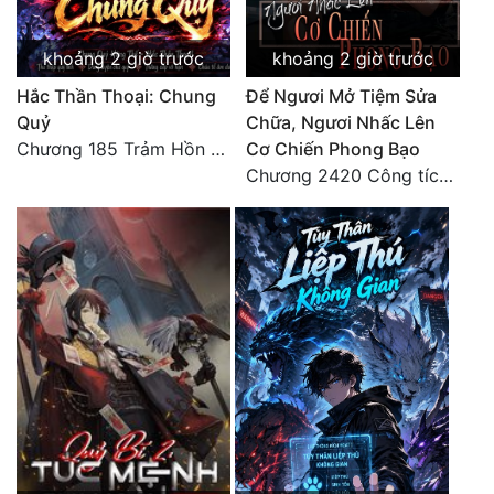
Đô Thị
khoảng 2 giờ trước
khoảng 2 giờ trước
Đông Phương
Hắc Thần Thoại: Chung
Để Ngươi Mở Tiệm Sửa
Đông Phương Huyền Huyễn
Quỷ
Chữa, Ngươi Nhấc Lên
Chương 185 Trảm Hồn Đao Cơ Trương Ngưng Dao
Cơ Chiến Phong Bạo
Đồng Nhân
Chương 2420 Công tích vĩ đại!! Cơ Tu Chi Thần?!
Cẩu Đạo Trường Sinh
Ngự Thú
Truyện Nam
Truyện Nữ
Vô Địch Lưu
Xây Dựng Thế Lực
Đam Mỹ