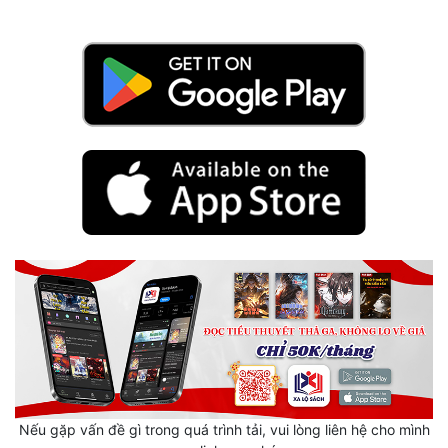
Mưu Mô
Mạt Thế
Mỹ Thực
Ngôn Tình
Ngược
Nữ Cường
Nữ Phụ
Phong Thủy - Tâm Linh
Phương Tây
Phản Phái
Nếu gặp vấn đề gì trong quá trình tải, vui lòng liên hệ cho mình
Quan Trường