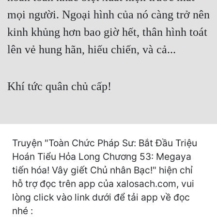
Hài Hước
mọi người. Ngoại hình của nó càng trở nên
Hệ Thống
kinh khủng hơn bao giờ hết, thân hình toát
Học Đường
lên vẻ hung hãn, hiếu chiến, và cả...
Khoa Huyễn
Khoa Huyễn Không Gian
Khí tức quân chủ cấp!
Kinh Dị
Kiếm Hiệp
Kỳ Huyễn
Truyện "Toàn Chức Pháp Sư: Bắt Đầu Triệu
Hoán Tiểu Hỏa Long Chương 53: Megaya
Kỳ Ảo
tiến hóa! Vây giết Chủ nhân Bạc!" hiện chỉ
Linh Dị
hỗ trợ đọc trên app của xalosach.com, vui
lòng click vào link dưới để tải app về đọc
Làm Giàu
nhé :
Lịch Sử