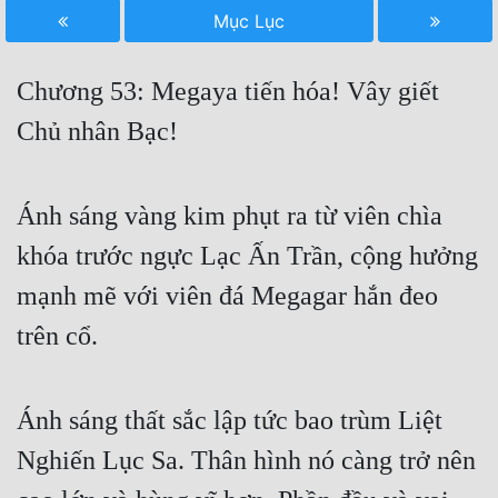
Mục Lục
Free
Hậu Cung
Chương 53: Megaya tiến hóa! Vây giết
Truyện Convert
Chủ nhân Bạc!
Truyện Dịch
Truyện Nhập Môn
Ánh sáng vàng kim phụt ra từ viên chìa
khóa trước ngực Lạc Ấn Trần, cộng hưởng
Truyện ngắn
mạnh mẽ với viên đá Megagar hắn đeo
Xa Lộ Dịch
trên cổ.
Cung Đấu
Ánh sáng thất sắc lập tức bao trùm Liệt
Cạnh Kỹ
Nghiến Lục Sa. Thân hình nó càng trở nên
Cổ Tiên Hiệp