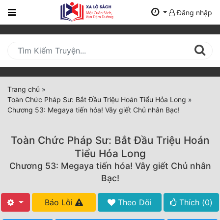
Đăng nhập
Trang
Chủ
Mới
Cập
Nhật
Trang chủ
»
(current)
Toàn Chức Pháp Sư: Bắt Đầu Triệu Hoán Tiểu Hỏa Long
»
BXH
Chương 53: Megaya tiến hóa! Vây giết Chủ nhân Bạc!
Thể Loại
Toàn Chức Pháp Sư: Bắt Đầu Triệu Hoán
Tiểu Hỏa Long
Tất Cả
Chương 53: Megaya tiến hóa! Vây giết Chủ nhân
Bạc!
Truyện Mới Ra
Hoàn Thành
Báo Lỗi
Theo Dõi
Thích (
0
)