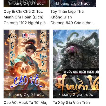
khoảng 2 giờ trước
khoảng 2 giờ trước
Đẹp
Quỷ Bí Chi Chủ 2: Túc
Tùy Thân Liệp Thú
Mệnh Chi Hoàn (Dịch)
Không Gian
Đẹp Hiệp
Chương 1192 Người giám thị
Chương 840 Các cường giả Hằng Tinh cấp khác đâu?
Tính Cách Nhân Vật :
Cơ Trí
Sát Phạt Quyết Đoán
Vô Sỉ
Điềm Đạm
khoảng 2 giờ trước
khoảng 2 giờ trước
Cao Võ: Hack Ta Tới Mở,
Ta Xây Gia Viên Trên