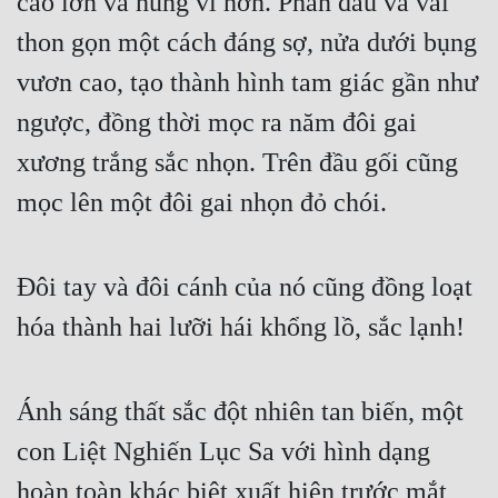
cao lớn và hùng vĩ hơn. Phần đầu và vai
Cổ Đại
thon gọn một cách đáng sợ, nửa dưới bụng
Du Hí
vươn cao, tạo thành hình tam giác gần như
Dã Sử
ngược, đồng thời mọc ra năm đôi gai
Dị Giới
xương trắng sắc nhọn. Trên đầu gối cũng
Dị Năng
mọc lên một đôi gai nhọn đỏ chói.
Gia Đấu
Đôi tay và đôi cánh của nó cũng đồng loạt
Góc Nhìn Nam
hóa thành hai lưỡi hái khổng lồ, sắc lạnh!
Góc Nhìn Nữ
Huyền Huyễn
Ánh sáng thất sắc đột nhiên tan biến, một
Huyền Nghi
con Liệt Nghiến Lục Sa với hình dạng
Huyền Ảo
hoàn toàn khác biệt xuất hiện trước mắt