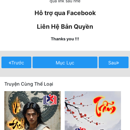
qua link sau nhé
Quân Sự
Hỗ trợ qua Facebook
Sảng Văn
Liên Hệ Bản Quyền
Sắc
Thanks you !!!
Sủng
Thanh Xuân
Trước
Mục Lục
Sau
Tiên Hiệp
Tiểu Thuyết
Truyện Cùng Thể Loại
Trinh Thám
Triều Đấu
Trùng Sinh
Trọng Sinh