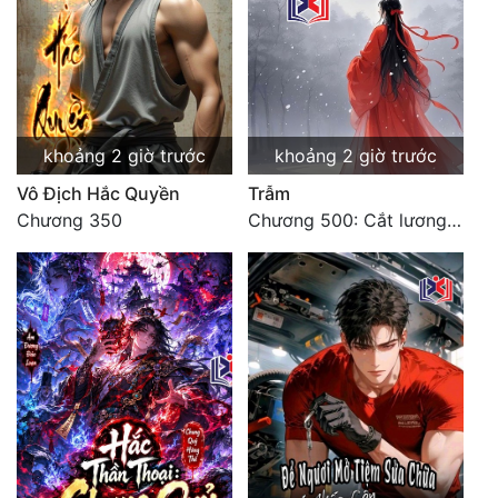
Tu Chân
Tu Tiên
Tội Phạm
khoảng 2 giờ trước
khoảng 2 giờ trước
Vô Địch
Vô Địch Hắc Quyền
Trẫm
Võ Hiệp
Chương 350
Chương 500: Cắt lương thực là có thể thu hồi Macao (1)
Võng Du
Xuyên Không
Xuyên Nhanh
Xuyên Sách
Xuyên Thư
Điền Văn