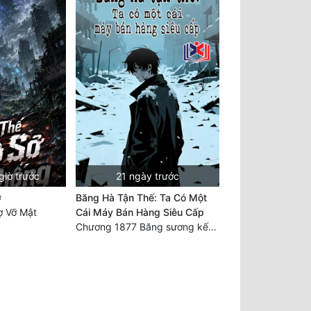
giờ trước
21 ngày trước
ở
Băng Hà Tận Thế: Ta Có Một
 Vỡ Mật
Cái Máy Bán Hàng Siêu Cấp
Chương 1877 Băng sương kết giới