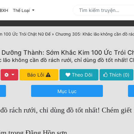
urrent)
BXH
Thể Loại
m 100 Ức Trói Chặt Nữ Đế
»
Chương 305: Khắc lão không cần đồ rách
 Dưỡng Thành: Sớm Khắc Kim 100 Ức Trói C
lão không cần đồ rách rưới, chỉ dùng đồ tốt nhất! C
Báo Lỗi
Theo Dõi
Thích (
0
)
Mục Lục
ồ rách rưới, chỉ dùng đồ tốt nhất! Chém giết
ằm trong Đãng Hồn sơn.