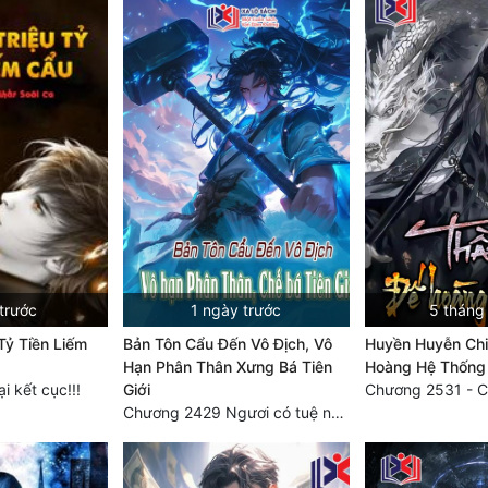
trước
1 ngày trước
5 tháng
Tỷ Tiền Liếm
Bản Tôn Cẩu Đến Vô Địch, Vô
Huyền Huyễn Chi
Hạn Phân Thân Xưng Bá Tiên
Hoàng Hệ Thống
 kết cục!!!
Giới
Chương 2531 - C
Chương 2429 Ngươi có tuệ nhãn? Ta có...