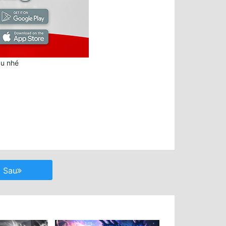
au nhé
Sau