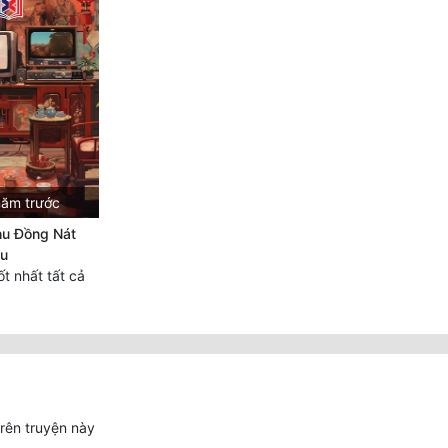
năm trước
hu Đồng Nát
àu
t nhất tất cả
trên truyện này