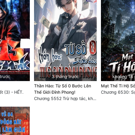
trước
3 tháng trước
khoảng 18 
Thần Hào: Từ Số 0 Bước Lên
Mạt Thế Ti Hộ S
t (3) - HẾT.
Thế Giới Đỉnh Phong!
Chương 6530: Sợ
Chương 5552 Trừ hợp tác, không còn cách nào khác!