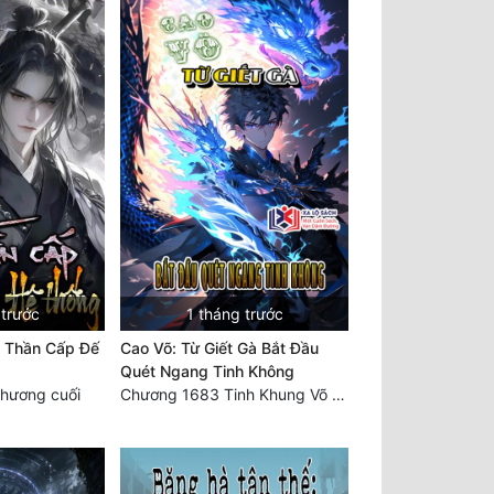
 trước
1 tháng trước
 Thần Cấp Đế
Cao Võ: Từ Giết Gà Bắt Đầu
Quét Ngang Tinh Không
hương cuối
Chương 1683 Tinh Khung Võ Thánh (Hết)