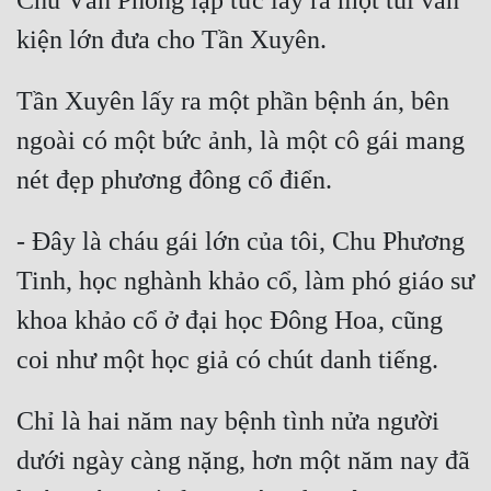
Chu Vân Phong lập tức lấy ra một túi văn 
Tu Chân
Tu Tiên
Tần Xuyên lấy ra một phần bệnh án, bên 
Tội Phạm
ngoài có một bức ảnh, là một cô gái mang 
Vô Địch
Võ Hiệp
- Đây là cháu gái lớn của tôi, Chu Phương 
Võng Du
Tinh, học nghành khảo cổ, làm phó giáo sư 
Xuyên Không
khoa khảo cổ ở đại học Đông Hoa, cũng 
Xuyên Nhanh
Xuyên Sách
Chỉ là hai năm nay bệnh tình nửa người 
Xuyên Thư
dưới ngày càng nặng, hơn một năm nay đã 
Điền Văn