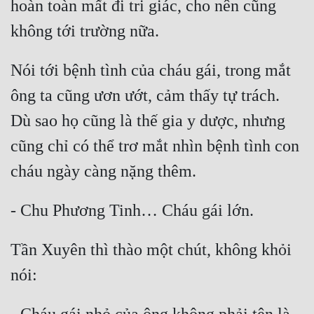
hoàn toàn mất đi tri giác, cho nên cũng 
Đô Thị
Đông Phương
Đông Phương Huyền Huyễn
Nói tới bệnh tình của cháu gái, trong mắt 
ông ta cũng ươn ướt, cảm thấy tự trách. 
Đồng Nhân
Dù sao họ cũng là thế gia y dược, nhưng 
cũng chỉ có thể trơ mắt nhìn bệnh tình con 
Cẩu Đạo Trường Sinh
Ngự Thú
Truyện Nam
Truyện Nữ
Tần Xuyên thì thào một chút, không khỏi 
Vô Địch Lưu
Xây Dựng Thế Lực
Đam Mỹ