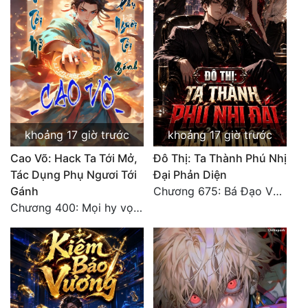
khoảng 17 giờ trước
khoảng 17 giờ trước
Cao Võ: Hack Ta Tới Mở,
Đô Thị: Ta Thành Phú Nhị
Tác Dụng Phụ Ngươi Tới
Đại Phản Diện
Gánh
Chương 675: Bá Đạo Vương Gia
Chương 400: Mọi hy vọng đặt trên Tô Mặc!