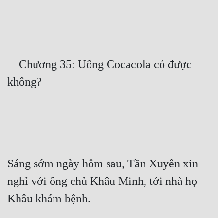
Free
Hậu Cung
Truyện Convert
    Chương 35: Uống Cocacola có được 
Truyện Dịch
Truyện Nhập Môn
Truyện ngắn
Xa Lộ Dịch
Sáng sớm ngày hôm sau, Tần Xuyên xin 
Cung Đấu
nghỉ với ông chủ Khâu Minh, tới nhà họ 
Cạnh Kỹ
Cổ Tiên Hiệp