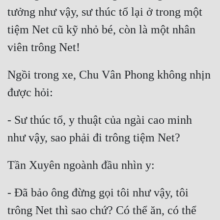
Hài Hước
tưởng như vậy, sư thúc tổ lại ở trong một 
Hệ Thống
tiệm Net cũ kỹ nhỏ bé, còn là một nhân 
Học Đường
Khoa Huyễn
Ngồi trong xe, Chu Vân Phong không nhịn 
Khoa Huyễn Không Gian
Kinh Dị
- Sư thúc tổ, y thuật của ngài cao minh 
Kiếm Hiệp
Kỳ Huyễn
Kỳ Ảo
Linh Dị
- Đã bảo ông đừng gọi tôi như vậy, tôi 
Làm Giàu
trông Net thì sao chứ? Có thể ăn, có thể 
Lịch Sử