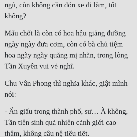
ngủ, còn không cần đón xe đi làm, tốt 
Mưu Mô
Mạt Thế
Mấu chốt là còn có hoa hậu giảng đường 
Mỹ Thực
ngày ngày đưa cơm, còn có bà chủ tiệm 
Ngôn Tình
hoa ngày ngày quăng mị nhãn, trong lòng 
Ngược
Nữ Cường
Chu Vân Phong thì nghĩa khác, giật mình 
Nữ Phụ
Phong Thủy - Tâm Linh
Phương Tây
- Ẩn giấu trong thành phố, sư… À không, 
Tần tiên sinh quả nhiên cảnh giới cao 
Phản Phái
Quan Trường