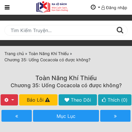
Đăng nhập
Trang
Chủ
Mới
Cập
Nhật
Trang chủ
»
Toàn Năng Khí Thiếu
»
(current)
Chương 35: Uống Cocacola có được không?
BXH
Thể Loại
Toàn Năng Khí Thiếu
Chương 35: Uống Cocacola có được không?
Tất Cả
Báo Lỗi
Theo Dõi
Thích (
0
)
Truyện Mới Ra
Mục Lục
Hoàn Thành