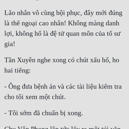
Quân Sự
Lão nhân vô cùng bội phục, đây mới đúng 
Sảng Văn
là thế ngoại cao nhân! Không màng danh 
Sắc
lợi, không hổ là đệ tử quan môn của tổ sư 
Sủng
Thanh Xuân
Tần Xuyên nghe xong có chút xấu hổ, ho 
Tiên Hiệp
Tiểu Thuyết
- Ông đưa bệnh án và các tài liệu kiểm tra 
Trinh Thám
Triều Đấu
Trùng Sinh
Trọng Sinh