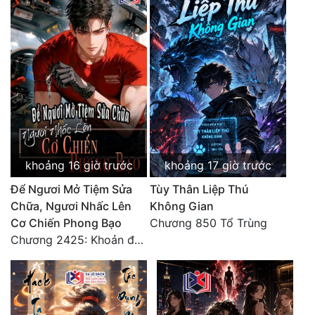
khoảng 16 giờ trước
khoảng 17 giờ trước
Để Ngươi Mở Tiệm Sửa
Tùy Thân Liệp Thú
Chữa, Ngươi Nhấc Lên
Không Gian
Cơ Chiến Phong Bạo
Chương 850 Tổ Trùng
Chương 2425: Khoản đầu tư của Tượng Chủ!! Nỗi nghi hoặc của Tô Bạch!