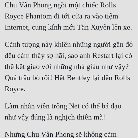
Chu Vân Phong ngồi một chiếc Rolls 
Cổ Đại
Royce Phantom đi tới cửa ra vào tiệm 
Du Hí
Dã Sử
Dị Giới
Cảnh tượng này khiến những người gần đó 
Dị Năng
đều cảm thấy sợ hãi, sao anh Restart lại có 
thể kết giao với những nhà giàu như vậy? 
Gia Đấu
Quá trâu bò rồi! Hết Bentley lại đến Rolls 
Góc Nhìn Nam
Góc Nhìn Nữ
Huyền Huyễn
Làm nhân viên trông Net có thể bá đạo 
Huyền Nghi
Huyền Ảo
Nhưng Chu Vân Phong sẽ không cảm 