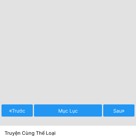
Trước
Mục Lục
Sau
Truyện Cùng Thể Loại