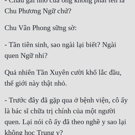
- Cháu gái nhỏ của ông không phải tên là 
Đẹp
Đẹp Hiệp
Tính Cách Nhân Vật :
- Tần tiên sinh, sao ngài lại biết? Ngài 
Cơ Trí
Sát Phạt Quyết Đoán
Quả nhiên Tần Xuyên cười khổ lắc đầu, 
Vô Sỉ
Điềm Đạm
- Trước đây đã gặp qua ở bệnh viện, cô ấy 
là bác sĩ chữa trị chính của một người 
quen. Lại nói cô ấy đã theo nghề y sao lại 