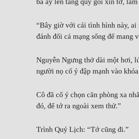
bà ấy lên tầng quỳ gối xin tớ, là
“Bây giờ với cái tình hình này, a
đánh đổi cả mạng sống để mang v
Nguyễn Ngưng thở dài một hơi, lúc
người nọ cố ý đập mạnh vào khóa
Cô đã cố ý chọn căn phòng xa nhấ
đó, để tớ ra ngoài xem thử.”
Trình Quý Lịch: “Tớ cũng đi.”