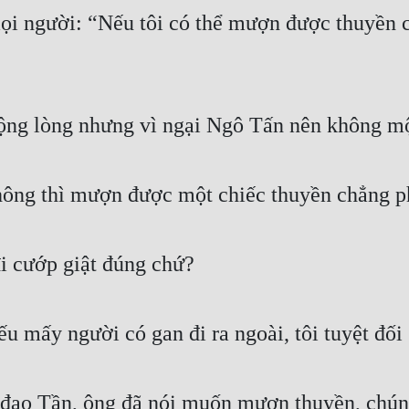
ọi người: “Nếu tôi có thể mượn được thuyền ca
ộng lòng nhưng vì ngại Ngô Tấn nên không một
ông thì mượn được một chiếc thuyền chẳng phả
đi cướp giật đúng chứ?
u mấy người có gan đi ra ngoài, tôi tuyệt đối
ạo Tần, ông đã nói muốn mượn thuyền, chúng t