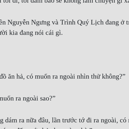
i tôi đi, tôi đảm bảo sẽ không làm chuyện gì x
ên Nguyễn Ngưng và Trình Quý Lịch đang ở tr
ời kia đang nói cái gì.
 đồ ăn hả, có muốn ra ngoài nhìn thử không?”
muốn ra ngoài sao?”
 dám ra nữa đâu, lần trước tớ đi ra ngoài, có 