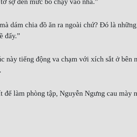
m tớ sợ đến mức bỏ chạy vào nhà.”
i mà dám chia đồ ăn ra ngoài chứ? Đó là những 
ề đấy.”
 này tiếng động va chạm với xích sắt ở bên n
.
t để làm phòng tập, Nguyễn Ngưng cau mày nó