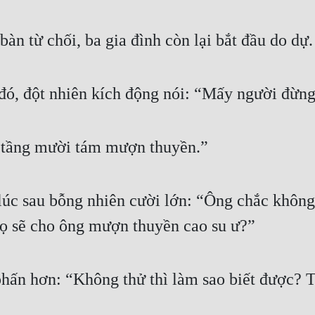
àn từ chối, ba gia đình còn lại bắt đầu do dự.
ó, đột nhiên kích động nói: “Mấy người đừng 
ở tầng mười tám mượn thuyền.”
c sau bỗng nhiên cười lớn: “Ông chắc không?
 họ sẽ cho ông mượn thuyền cao su ư?”
n hơn: “Không thử thì làm sao biết được? Tô