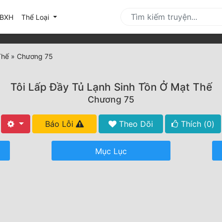
urrent)
BXH
Thể Loại
Thế
»
Chương 75
Tôi Lấp Đầy Tủ Lạnh Sinh Tồn Ở Mạt Thế
Chương 75
Báo Lỗi
Theo Dõi
Thích (
0
)
Mục Lục