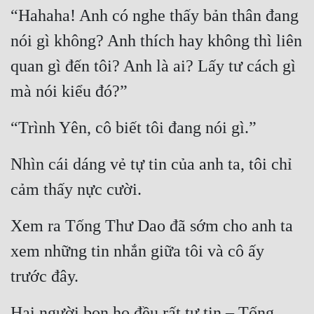
Đô Thị
“Hahaha! Anh có nghe thấy bản thân đang 
nói gì không? Anh thích hay không thì liên 
Đông Phương
quan gì đến tôi? Anh là ai? Lấy tư cách gì 
Đông Phương Huyền Huyễn
mà nói kiểu đó?”
Đồng Nhân
“Trình Yên, cô biết tôi đang nói gì.”
Cẩu Đạo Trường Sinh
Nhìn cái dáng vẻ tự tin của anh ta, tôi chỉ 
Ngự Thú
cảm thấy nực cười.
Truyện Nam
Xem ra Tống Thư Dao đã sớm cho anh ta 
Truyện Nữ
xem những tin nhắn giữa tôi và cô ấy 
Vô Địch Lưu
trước đây.
Xây Dựng Thế Lực
Hai người bọn họ đều rất tự tin – Tống 
Đam Mỹ