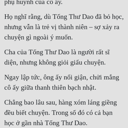
phụ huynh của cô ấy.
Cổ Đại
Họ nghĩ rằng, dù Tống Thư Dao đã bỏ học, 
Du Hí
nhưng vẫn là trẻ vị thành niên – sợ xảy ra 
Dã Sử
chuyện gì ngoài ý muốn.
Dị Giới
Dị Năng
Cha của Tống Thư Dao là người rất sĩ 
diện, nhưng không giỏi giấu chuyện.
Gia Đấu
Góc Nhìn Nam
Ngay lập tức, ông ấy nổi giận, chửi mắng 
Góc Nhìn Nữ
cô ấy giữa thanh thiên bạch nhật.
Huyền Huyễn
Chẳng bao lâu sau, hàng xóm láng giềng 
Huyền Nghi
đều biết chuyện. Trong số đó có cả bạn 
Huyền Ảo
học ở gần nhà Tống Thư Dao.