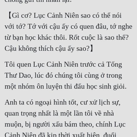
【Gì cơ? Lục Cảnh Niên sao có thể nói 
với tớ? Tớ với cậu ấy có quen đâu, tớ nghe 
từ bạn học khác thôi. Rốt cuộc là sao thế? 
Cậu không thích cậu ấy sao?】
Tôi quen Lục Cảnh Niên trước cả Tống 
Thư Dao, lúc đó chúng tôi cùng ở trong 
một nhóm ôn luyện thi đấu học sinh giỏi.
Anh ta có ngoại hình tốt, cư xử lịch sự, 
quan trọng nhất là một lần tôi về nhà 
muộn, bị người xấu bám theo, chính Lục 
Cảnh Niên đã kịp thời xuất hiện, đuổi 