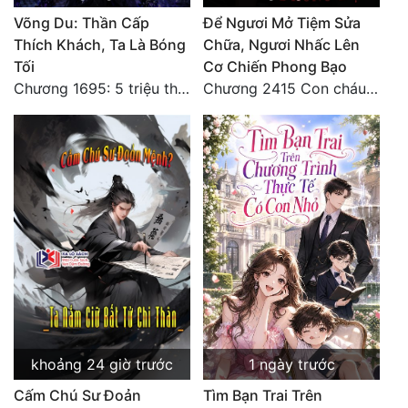
Võng Du: Thần Cấp
Để Ngươi Mở Tiệm Sửa
Thích Khách, Ta Là Bóng
Chữa, Ngươi Nhấc Lên
Tối
Cơ Chiến Phong Bạo
Chương 1695: 5 triệu thế giới bản gốc, cũng không thể giết chết ta!
Chương 2415 Con cháu bất hiếu!! Mời cùng lên đường!!
khoảng 24 giờ trước
1 ngày trước
Cấm Chú Sư Đoản
Tìm Bạn Trai Trên