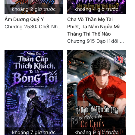
khoảng 2 giờ trước
khoảng 4 giờ trước
Âm Dương Quỷ Y
Cha Võ Thần Mẹ Tài
Chương 2530: Chết Như Thế Nào
Phiệt, Ta Nằm Ngửa Mà
Thắng Thì Thế Nào
Chương 915 Đạo lí đối nhân xử thế! Ta biết làm cơm là chuyện rất kỳ quái sao?
khoảng 7 giờ trước
khoảng 9 giờ trước