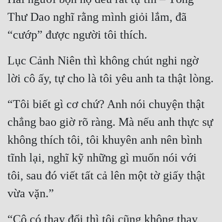
Thư Dao nghĩ rằng mình giỏi lắm, đã 
Đẹp
“cướp” được người tôi thích.
Đẹp Hiệp
Lục Cảnh Niên thì không chút nghi ngờ 
Tính Cách Nhân Vật :
lời cô ấy, tự cho là tôi yêu anh ta thật lòng.
Cơ Trí
“Tôi biết gì cơ chứ? Anh nói chuyện thật 
Sát Phạt Quyết Đoán
chẳng bao giờ rõ ràng. Mà nếu anh thực sự 
Vô Sỉ
không thích tôi, tôi khuyên anh nên bình 
Điềm Đạm
tĩnh lại, nghĩ kỹ những gì muốn nói với 
tôi, sau đó viết tất cả lên một tờ giấy thật 
vừa vặn.”
“Cô có thay đổi thì tôi cũng không thay 