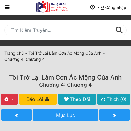
Đăng nhập
Trang
Chủ
Mới
Cập
Nhật
Trang chủ
»
Tôi Trở Lại Làm Cơn Ác Mộng Của Anh
»
(current)
Chương 4: Chương 4
BXH
Thể Loại
Tôi Trở Lại Làm Cơn Ác Mộng Của Anh
Chương 4: Chương 4
Tất Cả
Báo Lỗi
Theo Dõi
Thích (
0
)
Truyện Mới Ra
Mục Lục
Hoàn Thành