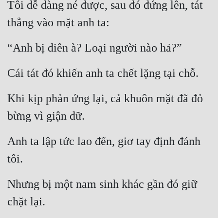
Tôi dễ dàng né được, sau đó đứng lên, tát 
Mưu Mô
thẳng vào mặt anh ta:
Mạt Thế
“Anh bị điên à? Loại người nào hả?”
Mỹ Thực
Cái tát đó khiến anh ta chết lặng tại chỗ.
Ngôn Tình
Khi kịp phản ứng lại, cả khuôn mặt đã đỏ 
Ngược
bừng vì giận dữ.
Nữ Cường
Nữ Phụ
Anh ta lập tức lao đến, giơ tay định đánh 
Phong Thủy - Tâm Linh
tôi.
Phương Tây
Nhưng bị một nam sinh khác gần đó giữ 
Phản Phái
chặt lại.
Quan Trường