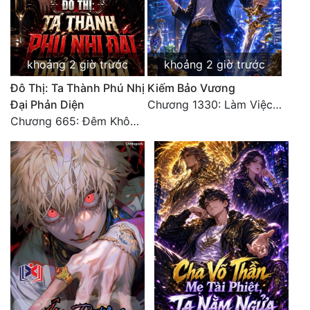
khoảng 2 giờ trước
khoảng 2 giờ trước
Đô Thị: Ta Thành Phú Nhị
Kiếm Bảo Vương
Đại Phản Diện
Chương 1330: Làm Việc Rồi (4/5)
Chương 665: Đêm Không Dấu Vết