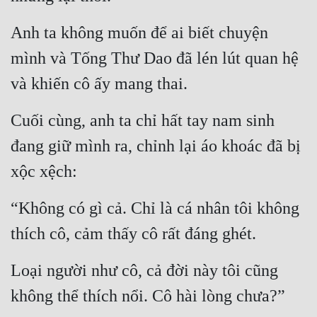
Tu Chân
Anh ta không muốn để ai biết chuyện 
Tu Tiên
mình và Tống Thư Dao đã lén lút quan hệ 
Tội Phạm
và khiến cô ấy mang thai.
Vô Địch
Cuối cùng, anh ta chỉ hất tay nam sinh 
Võ Hiệp
đang giữ mình ra, chỉnh lại áo khoác đã bị 
Võng Du
xộc xệch:
Xuyên Không
“Không có gì cả. Chỉ là cá nhân tôi không 
Xuyên Nhanh
thích cô, cảm thấy cô rất đáng ghét.
Xuyên Sách
Loại người như cô, cả đời này tôi cũng 
Xuyên Thư
không thể thích nổi. Cô hài lòng chưa?”
Điền Văn