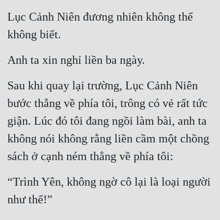
Hài Hước
Lục Cảnh Niên đương nhiên không thể 
Hệ Thống
không biết.
Học Đường
Anh ta xin nghỉ liền ba ngày.
Khoa Huyễn
Khoa Huyễn Không Gian
Sau khi quay lại trường, Lục Cảnh Niên 
bước thẳng về phía tôi, trông có vẻ rất tức 
Kinh Dị
giận. Lúc đó tôi đang ngồi làm bài, anh ta 
Kiếm Hiệp
không nói không rằng liền cầm một chồng 
Kỳ Huyễn
sách ở cạnh ném thẳng về phía tôi:
Kỳ Ảo
“Trình Yên, không ngờ cô lại là loại người 
Linh Dị
như thế!”
Làm Giàu
Lịch Sử