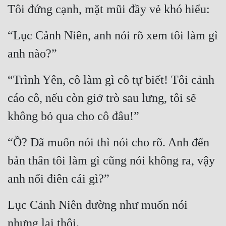
Tôi đứng cạnh, mặt mũi đầy vẻ khó hiểu:
Quân Sự
“Lục Cảnh Niên, anh nói rõ xem tôi làm gì 
Sảng Văn
anh nào?”
Sắc
Sủng
“Trình Yên, cô làm gì cô tự biết! Tôi cảnh 
cáo cô, nếu còn giở trò sau lưng, tôi sẽ 
Thanh Xuân
không bỏ qua cho cô đâu!”
Tiên Hiệp
Tiểu Thuyết
“Ồ? Đã muốn nói thì nói cho rõ. Anh đến 
Trinh Thám
bản thân tôi làm gì cũng nói không ra, vậy 
anh nổi điên cái gì?”
Triều Đấu
Trùng Sinh
Lục Cảnh Niên dường như muốn nói 
Trọng Sinh
nhưng lại thôi.