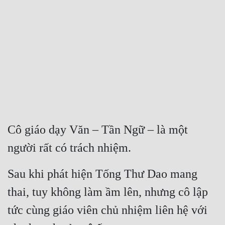
Free
Hậu Cung
Truyện Convert
Truyện Dịch
Truyện Nhập Môn
Truyện ngắn
Cô giáo dạy Văn – Tần Ngữ – là một 
Xa Lộ Dịch
người rất có trách nhiệm.
Sau khi phát hiện Tống Thư Dao mang 
Cung Đấu
thai, tuy không làm ầm lên, nhưng cô lập 
Cạnh Kỹ
tức cùng giáo viên chủ nhiệm liên hệ với 
Cổ Tiên Hiệp