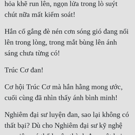
hỏa khẽ run lên, ngọn lửa trong lò suýt 
Đô Thị
Đông Phương
Đông Phương Huyền Huyễn
Hắn cố gắng đè nén cơn sóng gió đang nổi 
Đồng Nhân
lên trong lòng, trong mắt bùng lên ánh 
Cẩu Đạo Trường Sinh
Ngự Thú
Cơ hội Trúc Cơ mà hắn hằng mong ước, 
Truyện Nam
Truyện Nữ
Vô Địch Lưu
Nghiêm đại sư luyện đan, sao lại không có 
Xây Dựng Thế Lực
thất bại? Dù cho Nghiêm đại sư kỹ nghệ 
Đam Mỹ