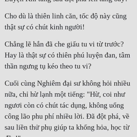
Hài Hước
Hệ Thống
Cho dù là thiên linh căn, tốc độ này cũng 
Học Đường
Khoa Huyễn
Chẳng lẽ hắn đã che giấu tu vi từ trước? 
Khoa Huyễn Không Gian
Hay là thật sự có thiên phú luyện đan, tâm 
Kinh Dị
Kiếm Hiệp
Cuối cùng Nghiêm đại sư không hỏi nhiều 
Kỳ Huyễn
nữa, chỉ hừ lạnh một tiếng: "Hừ, coi như 
Kỳ Ảo
ngươi còn có chút tác dụng, không uổng 
Linh Dị
công lão phu phí nhiều lời. Đã đột phá, về 
Làm Giàu
sau liền thử phụ giúp ta khống hỏa, học từ 
Lịch Sử