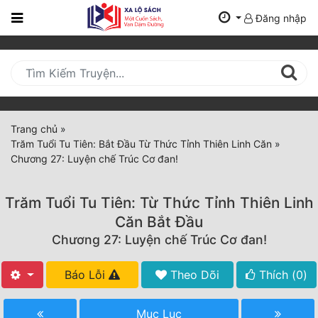
Đăng nhập
Trang
Chủ
Mới
Cập
Nhật
Trang chủ
»
(current)
Trăm Tuổi Tu Tiên: Bắt Đầu Từ Thức Tỉnh Thiên Linh Căn
»
BXH
Chương 27: Luyện chế Trúc Cơ đan!
Thể Loại
Trăm Tuổi Tu Tiên: Từ Thức Tỉnh Thiên Linh
Căn Bắt Đầu
Tất Cả
Chương 27: Luyện chế Trúc Cơ đan!
Truyện Mới Ra
Báo Lỗi
Theo Dõi
Thích (
0
)
Hoàn Thành
Mục Lục