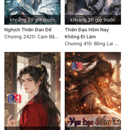
khoảng 20 giờ trước
khoảng 20 giờ trước
Nghịch Thiên Đan Đế
Thiên Đạo Hôm Nay
Chương 2420: Cạm Bẫy Của Hải Tặc
Không Đi Làm
Chương 410: Bồng Lai đại tiên An Khi Sinh (2)