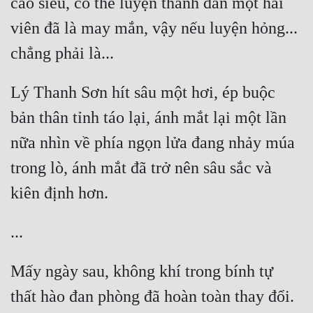
cao siêu, có thể luyện thành đan một hai 
viên đã là may mắn, vậy nếu luyện hỏng... 
Đẹp
Đẹp Hiệp
Lý Thanh Sơn hít sâu một hơi, ép buộc 
Tính Cách Nhân Vật :
bản thân tỉnh táo lại, ánh mắt lại một lần 
Cơ Trí
nữa nhìn về phía ngọn lửa đang nhảy múa 
Sát Phạt Quyết Đoán
trong lò, ánh mắt đã trở nên sâu sắc và 
Vô Sỉ
Điềm Đạm
Mấy ngày sau, không khí trong bính tự 