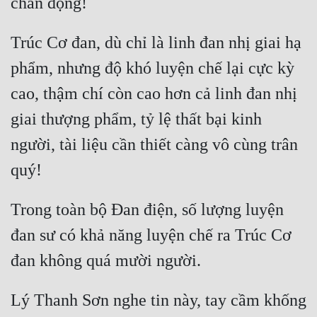
Tu Chân
Trúc Cơ đan, dù chỉ là linh đan nhị giai hạ 
Tu Tiên
phẩm, nhưng độ khó luyện chế lại cực kỳ 
Tội Phạm
cao, thậm chí còn cao hơn cả linh đan nhị 
Vô Địch
giai thượng phẩm, tỷ lệ thất bại kinh 
Võ Hiệp
người, tài liệu cần thiết càng vô cùng trân 
Võng Du
Xuyên Không
Trong toàn bộ Đan điện, số lượng luyện 
Xuyên Nhanh
đan sư có khả năng luyện chế ra Trúc Cơ 
Xuyên Sách
Xuyên Thư
Lý Thanh Sơn nghe tin này, tay cầm khống 
Điền Văn