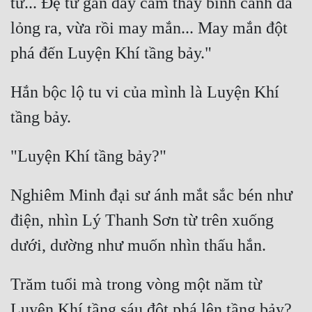
tử... Đệ tử gần đây cảm thấy bình cảnh đã 
Cổ Đại
lỏng ra, vừa rồi may mắn... May mắn đột 
Du Hí
Dã Sử
Hắn bộc lộ tu vi của mình là Luyện Khí 
Dị Giới
Dị Năng
Gia Đấu
Góc Nhìn Nam
Nghiêm Minh đại sư ánh mắt sắc bén như 
Góc Nhìn Nữ
điện, nhìn Lý Thanh Sơn từ trên xuống 
Huyền Huyễn
Huyền Nghi
Trăm tuổi mà trong vòng một năm từ 
Huyền Ảo