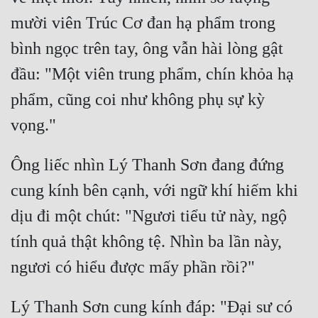
mười viên Trúc Cơ đan hạ phẩm trong 
Quân Sự
bình ngọc trên tay, ông vẫn hài lòng gật 
Sảng Văn
đầu: "Một viên trung phẩm, chín khỏa hạ 
Sắc
phẩm, cũng coi như không phụ sự kỳ 
Sủng
Thanh Xuân
Ông liếc nhìn Lý Thanh Sơn đang đứng 
Tiên Hiệp
cung kính bên cạnh, với ngữ khí hiếm khi 
Tiểu Thuyết
dịu đi một chút: "Ngươi tiểu tử này, ngộ 
Trinh Thám
tính quả thật không tệ. Nhìn ba lần này, 
Triều Đấu
Trùng Sinh
Lý Thanh Sơn cung kính đáp: "Đại sư có 
Trọng Sinh