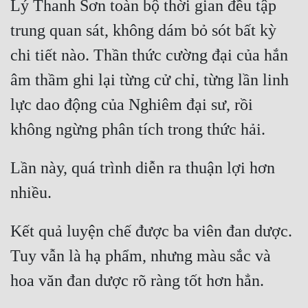
Lý Thanh Sơn toàn bộ thời gian đều tập 
Cổ Đại
trung quan sát, không dám bỏ sót bất kỳ 
Du Hí
chi tiết nào. Thần thức cường đại của hắn 
Dã Sử
âm thầm ghi lại từng cử chỉ, từng lần linh 
Dị Giới
lực dao động của Nghiêm đại sư, rồi 
Dị Năng
Gia Đấu
Lần này, quá trình diễn ra thuận lợi hơn 
Góc Nhìn Nam
Góc Nhìn Nữ
Kết quả luyện chế được ba viên đan dược. 
Huyền Huyễn
Tuy vẫn là hạ phẩm, nhưng màu sắc và 
Huyền Nghi
Huyền Ảo