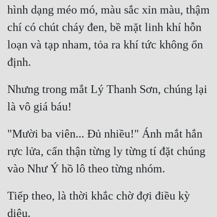
hình dạng méo mó, màu sắc xỉn màu, thậm 
Đẹp
chí có chút cháy đen, bề mặt linh khí hỗn 
Đẹp Hiệp
loạn và tạp nham, tỏa ra khí tức không ổn 
Tính Cách Nhân Vật :
Cơ Trí
Nhưng trong mắt Lý Thanh Sơn, chúng lại 
Sát Phạt Quyết Đoán
Vô Sỉ
"Mười ba viên... Đủ nhiều!" Ánh mắt hắn 
Điềm Đạm
rực lửa, cẩn thận từng ly từng tí đặt chúng 
Tiếp theo, là thời khắc chờ đợi điều kỳ 