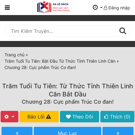
Đăng nhập
Trang
Chủ
Mới
Cập
Nhật
Trang chủ
»
(current)
Trăm Tuổi Tu Tiên: Bắt Đầu Từ Thức Tỉnh Thiên Linh Căn
»
BXH
Chương 28: Cực phẩm Trúc Cơ đan!
Thể Loại
Trăm Tuổi Tu Tiên: Từ Thức Tỉnh Thiên Linh
Căn Bắt Đầu
Tất Cả
Chương 28: Cực phẩm Trúc Cơ đan!
Truyện Mới Ra
Báo Lỗi
Theo Dõi
Thích (
0
)
Hoàn Thành
Mục Lục