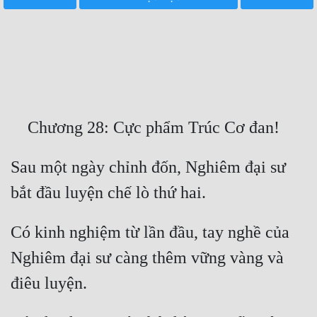
Free
Hậu Cung
Truyện Convert
Truyện Dịch
Truyện Nhập Môn
Truyện ngắn
Sau một ngày chỉnh đốn, Nghiêm đại sư 
Xa Lộ Dịch
Có kinh nghiệm từ lần đầu, tay nghề của 
Cung Đấu
Nghiêm đại sư càng thêm vững vàng và 
Cạnh Kỹ
Cổ Tiên Hiệp