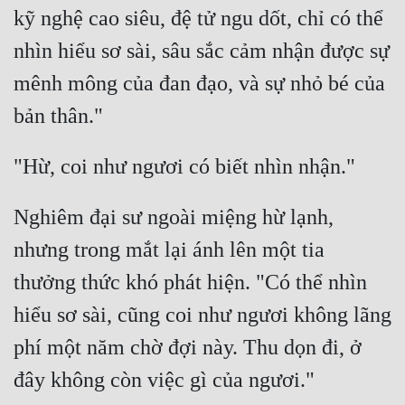
kỹ nghệ cao siêu, đệ tử ngu dốt, chỉ có thể 
Tu Chân
nhìn hiểu sơ sài, sâu sắc cảm nhận được sự 
Tu Tiên
mênh mông của đan đạo, và sự nhỏ bé của 
Tội Phạm
Vô Địch
Võ Hiệp
Võng Du
Nghiêm đại sư ngoài miệng hừ lạnh, 
Xuyên Không
nhưng trong mắt lại ánh lên một tia 
Xuyên Nhanh
thưởng thức khó phát hiện. "Có thể nhìn 
Xuyên Sách
hiểu sơ sài, cũng coi như ngươi không lãng 
phí một năm chờ đợi này. Thu dọn đi, ở 
Xuyên Thư
Điền Văn