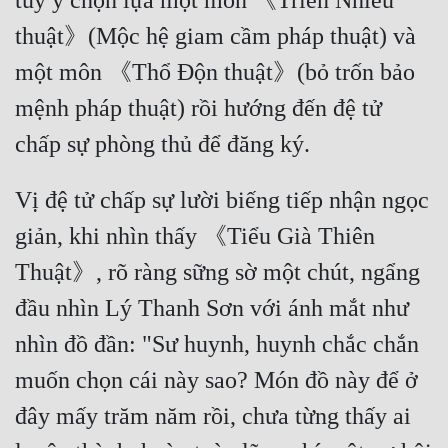
tùy ý chọn lựa một môn 《Triền Nhiễu 
thuật》(Mộc hệ giam cầm pháp thuật) và 
một môn 《Thổ Độn thuật》(bỏ trốn bảo 
mệnh pháp thuật) rồi hướng đến đệ tử 
Vị đệ tử chấp sự lười biếng tiếp nhận ngọc 
giản, khi nhìn thấy 《Tiểu Già Thiên 
Thuật》, rõ ràng sững sờ một chút, ngẩng 
đầu nhìn Lý Thanh Sơn với ánh mắt như 
nhìn đồ đần: "Sư huynh, huynh chắc chắn 
muốn chọn cái này sao? Món đồ này để ở 
đây mấy trăm năm rồi, chưa từng thấy ai 