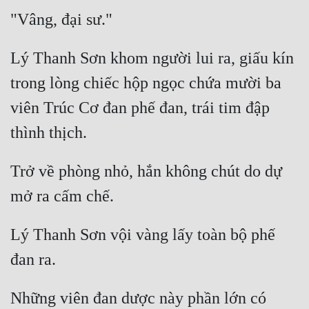
Đô Thị
Đông Phương
Lý Thanh Sơn khom người lui ra, giấu kín 
Đông Phương Huyền Huyễn
trong lòng chiếc hộp ngọc chứa mười ba 
Đồng Nhân
viên Trúc Cơ đan phế đan, trái tim đập 
Cẩu Đạo Trường Sinh
Trở về phòng nhỏ, hắn không chút do dự 
Ngự Thú
Truyện Nam
Truyện Nữ
Lý Thanh Sơn vội vàng lấy toàn bộ phế 
Vô Địch Lưu
Xây Dựng Thế Lực
Những viên đan dược này phần lớn có 
Đam Mỹ