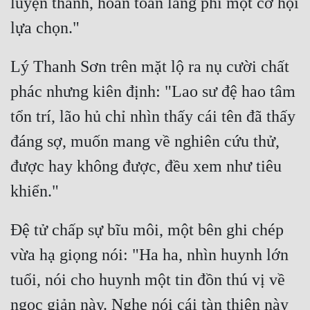
luyện thành, hoàn toàn lãng phí một cơ hội 
Lý Thanh Sơn trên mặt lộ ra nụ cười chất 
phác nhưng kiên định: "Lao sư đệ hao tâm 
tổn trí, lão hủ chỉ nhìn thấy cái tên đã thấy 
đáng sợ, muốn mang về nghiên cứu thử, 
được hay không được, đều xem như tiêu 
Đệ tử chấp sự bĩu môi, một bên ghi chép 
vừa hạ giọng nói: "Ha ha, nhìn huynh lớn 
tuổi, nói cho huynh một tin đồn thú vị về 
ngọc giản này. Nghe nói cái tàn thiên này 