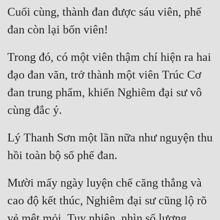
Cuối cùng, thành đan được sáu viên, phế 
Mưu Mô
Mạt Thế
Trong đó, có một viên thậm chí hiện ra hai 
Mỹ Thực
đạo đan văn, trở thành một viên Trúc Cơ 
Ngôn Tình
đan trung phẩm, khiến Nghiêm đại sư vô 
Ngược
Nữ Cường
Lý Thanh Sơn một lần nữa như nguyện thu 
Nữ Phụ
Phong Thủy - Tâm Linh
Phương Tây
Mười mấy ngày luyện chế căng thẳng và 
Phản Phái
cao độ kết thúc, Nghiêm đại sư cũng lộ rõ 
Quan Trường
vẻ mệt mỏi. Tuy nhiên, nhìn số lượng 