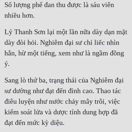
Hài Hước
Số lượng phế đan thu được là sáu viên 
Hệ Thống
Học Đường
Lý Thanh Sơn lại một lần nữa dày dạn mặt 
Khoa Huyễn
dày đòi hỏi. Nghiêm đại sư chỉ liếc nhìn 
Khoa Huyễn Không Gian
hắn, hừ một tiếng, xem như là ngầm đồng 
Kinh Dị
Kiếm Hiệp
Sang lò thứ ba, trạng thái của Nghiêm đại 
Kỳ Huyễn
sư dường như đạt đến đỉnh cao. Thao tác 
Kỳ Ảo
điêu luyện như nước chảy mây trôi, việc 
Linh Dị
kiểm soát lửa và dược tính dung hợp đã 
Làm Giàu
Lịch Sử