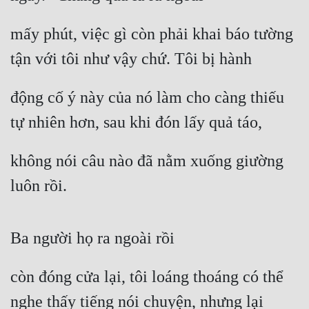
Đô Thị
mấy phút, việc gì còn phải khai báo tường 
Đông Phương
tận với tôi như vậy chứ. Tôi bị hành
Đông Phương Huyền Huyễn
Đồng Nhân
động cố ý này của nó làm cho càng thiếu 
tự nhiên hơn, sau khi đón lấy quả táo,
Cẩu Đạo Trường Sinh
không nói câu nào đã nằm xuống giường 
Ngự Thú
luôn rồi.
Truyện Nam
Truyện Nữ
Ba người họ ra ngoài rồi
Vô Địch Lưu
còn đóng cửa lại, tôi loáng thoáng có thể 
Xây Dựng Thế Lực
nghe thấy tiếng nói chuyện, nhưng lại
Đam Mỹ