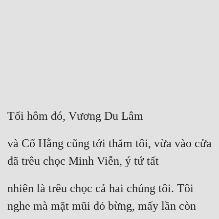
Free
Hậu Cung
Truyện Convert
Truyện Dịch
Truyện Nhập Môn
Truyện ngắn
Tối hôm đó, Vương Du Lâm
Xa Lộ Dịch
và Cổ Hằng cũng tới thăm tôi, vừa vào cửa 
đã trêu chọc Minh Viễn, ý tứ tất
Cung Đấu
nhiên là trêu chọc cả hai chúng tôi. Tôi 
Cạnh Kỹ
nghe mà mặt mũi đỏ bừng, mấy lần còn
Cổ Tiên Hiệp