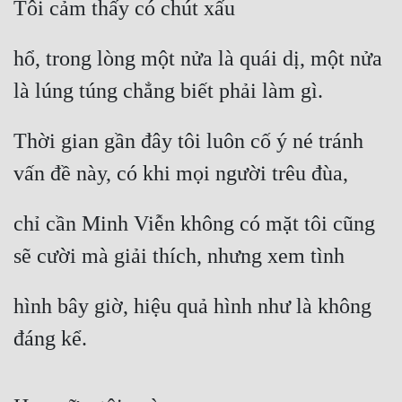
Tôi cảm thấy có chút xấu
Hài Hước
Hệ Thống
hổ, trong lòng một nửa là quái dị, một nửa 
Học Đường
là lúng túng chẳng biết phải làm gì.
Khoa Huyễn
Thời gian gần đây tôi luôn cố ý né tránh 
Khoa Huyễn Không Gian
vấn đề này, có khi mọi người trêu đùa,
Kinh Dị
chỉ cần Minh Viễn không có mặt tôi cũng 
Kiếm Hiệp
sẽ cười mà giải thích, nhưng xem tình
Kỳ Huyễn
Kỳ Ảo
hình bây giờ, hiệu quả hình như là không 
Linh Dị
đáng kể.
Làm Giàu
Lịch Sử