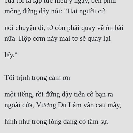
của tôi là lập tức hiểu ý ngay, bèn phủi 
mông đứng dậy nói: "Hai người cứ
nói chuyện đi, tớ còn phải quay về ôn bài 
nữa. Hộp cơm này mai tớ sẽ quay lại
lấy."
Tôi trịnh trọng cảm ơn
một tiếng, rồi đứng dậy tiễn cô bạn ra 
ngoài cửa, Vương Du Lâm vẫn cau mày,
hình như trong lòng đang có tâm sự.