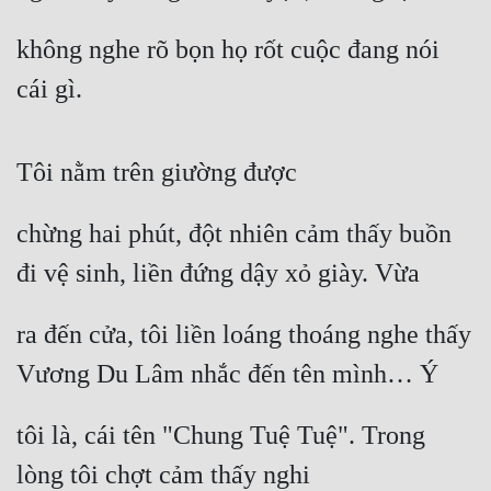
Đẹp
không nghe rõ bọn họ rốt cuộc đang nói 
cái gì.
Đẹp Hiệp
Tính Cách Nhân Vật :
Tôi nằm trên giường được
Cơ Trí
chừng hai phút, đột nhiên cảm thấy buồn 
Sát Phạt Quyết Đoán
đi vệ sinh, liền đứng dậy xỏ giày. Vừa
Vô Sỉ
Điềm Đạm
ra đến cửa, tôi liền loáng thoáng nghe thấy 
Vương Du Lâm nhắc đến tên mình… Ý
tôi là, cái tên "Chung Tuệ Tuệ". Trong 
lòng tôi chợt cảm thấy nghi