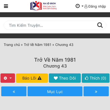
Đăng nhập
Trang
Chủ
Mới
Cập
Nhật
Trang chủ
»
Trở Về Năm 1981
»
Chương 43
(current)
BXH
Trở Về Năm 1981
Thể Loại
Chương 43
Báo Lỗi
Theo Dõi
Thích (
0
)
Tất Cả
Truyện Mới Ra
Mục Lục
Hoàn Thành