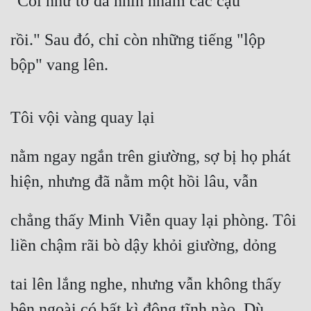
"Coi như tớ đã nhìn nhầm các cậu
rồi." Sau đó, chỉ còn những tiếng "lộp 
bộp" vang lên.
Tôi vội vàng quay lại
nằm ngay ngắn trên giường, sợ bị họ phát 
hiện, nhưng đã nằm một hồi lâu, vẫn
chẳng thấy Minh Viễn quay lại phòng. Tôi 
liền chậm rãi bò dậy khỏi giường, dỏng
tai lên lắng nghe, nhưng vẫn không thấy 
bên ngoài có bất kì động tĩnh nào. Dù