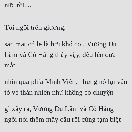
nữa rồi…
Quân Sự
Sảng Văn
Tôi ngồi trên giường,
Sắc
sắc mặt có lẽ là hơi khó coi. Vương Du 
Sủng
Lâm và Cổ Hằng thấy vậy, đều lén đưa 
Thanh Xuân
mắt
Tiên Hiệp
Tiểu Thuyết
nhìn qua phía Minh Viễn, nhưng nó lại vẫn 
tỏ vẻ thản nhiên như không có chuyện
Trinh Thám
Triều Đấu
gì xảy ra, Vương Du Lâm và Cổ Hằng 
Trùng Sinh
ngồi nói thêm mấy câu rồi cùng tạm biệt
Trọng Sinh