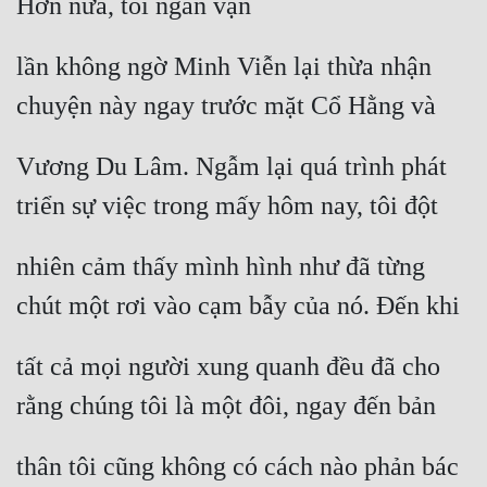
Hơn nữa, tôi ngàn vạn
Mưu Mô
lần không ngờ Minh Viễn lại thừa nhận 
Mạt Thế
chuyện này ngay trước mặt Cổ Hằng và
Mỹ Thực
Vương Du Lâm. Ngẫm lại quá trình phát 
Ngôn Tình
triển sự việc trong mấy hôm nay, tôi đột
Ngược
Nữ Cường
nhiên cảm thấy mình hình như đã từng 
chút một rơi vào cạm bẫy của nó. Đến khi
Nữ Phụ
Phong Thủy - Tâm Linh
tất cả mọi người xung quanh đều đã cho 
Phương Tây
rằng chúng tôi là một đôi, ngay đến bản
Phản Phái
thân tôi cũng không có cách nào phản bác 
Quan Trường