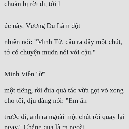
chuẩn bị rời đi, tới l
Tu Chân
Tu Tiên
úc này, Vương Du Lâm đột
Tội Phạm
nhiên nói: "Minh Tử, cậu ra đây một chút, 
Vô Địch
tớ có chuyện muốn nói với cậu."
Võ Hiệp
Võng Du
Minh Viễn "ừ"
Xuyên Không
Xuyên Nhanh
một tiếng, rồi đưa quả táo vừa gọt vỏ xong 
Xuyên Sách
cho tôi, dịu dàng nói: "Em ăn
Xuyên Thư
trước đi, anh ra ngoài một chút rồi quay lại 
Điền Văn
ngay." Chẳng qua là ra ngoài