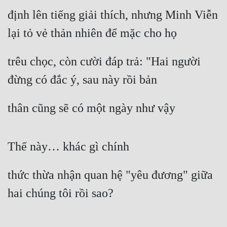
Cổ Đại
định lên tiếng giải thích, nhưng Minh Viễn 
Du Hí
lại tỏ vẻ thản nhiên để mặc cho họ
Dã Sử
trêu chọc, còn cười đáp trả: "Hai người 
Dị Giới
đừng có đắc ý, sau này rồi bản
Dị Năng
thân cũng sẽ có một ngày như vậy
Gia Đấu
Góc Nhìn Nam
Thế này… khác gì chính
Góc Nhìn Nữ
Huyền Huyễn
thức thừa nhận quan hệ "yêu đương" giữa 
Huyền Nghi
hai chúng tôi rồi sao?
Huyền Ảo