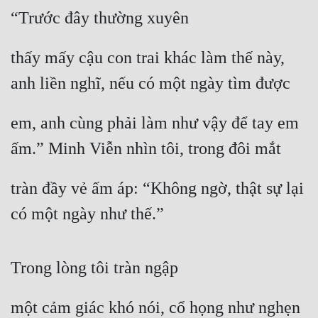
“Trước đây thường xuyên
Đẹp
thấy mấy cậu con trai khác làm thế này, 
Đẹp Hiệp
anh liền nghĩ, nếu có một ngày tìm được
Tính Cách Nhân Vật :
em, anh cùng phải làm như vậy để tay em 
Cơ Trí
ấm.” Minh Viễn nhìn tôi, trong đôi mắt
Sát Phạt Quyết Đoán
Vô Sỉ
tràn đầy vẻ ấm áp: “Không ngờ, thật sự lại 
Điềm Đạm
có một ngày như thế.”
Trong lòng tôi tràn ngập
một cảm giác khó nói, cổ họng như nghẹn 