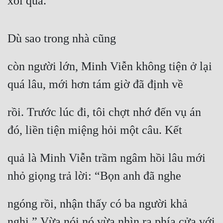
xôi quá.
Dù sao trong nhà cũng
còn người lớn, Minh Viễn không tiện ở lại 
quá lâu, mới hơn tám giờ đã định về
rồi. Trước lúc đi, tôi chợt nhớ đến vụ án 
đó, liền tiện miệng hỏi một câu. Kết
quả là Minh Viễn trầm ngâm hồi lâu mới 
nhỏ giọng trả lời: “Bọn anh đã nghe
ngóng rồi, nhận thấy có ba người khả 
nghi.” Vừa nói nó vừa nhìn ra phía cửa với