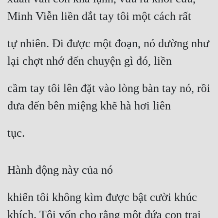
Tu Chân
Minh Viễn liền dắt tay tôi một cách rất
Tu Tiên
tự nhiên. Đi được một đoạn, nó dường như 
Tội Phạm
lại chợt nhớ đến chuyện gì đó, liền
Vô Địch
cầm tay tôi lên đặt vào lòng bàn tay nó, rồi 
Võ Hiệp
đưa đến bên miệng khẽ hà hơi liên
Võng Du
Xuyên Không
tục.
Xuyên Nhanh
Xuyên Sách
Hành động này của nó
Xuyên Thư
khiến tôi không kìm được bật cười khúc 
Điền Văn
khích. Tôi vốn cho rằng một đứa con trai