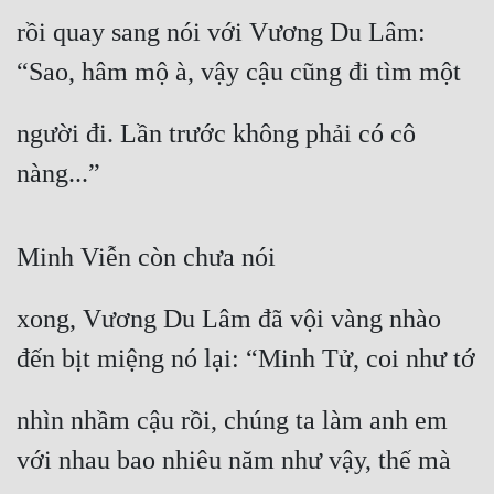
Cổ Đại
rồi quay sang nói với Vương Du Lâm: 
Du Hí
“Sao, hâm mộ à, vậy cậu cũng đi tìm một
Dã Sử
người đi. Lần trước không phải có cô 
Dị Giới
nàng...”
Dị Năng
Gia Đấu
Minh Viễn còn chưa nói
Góc Nhìn Nam
xong, Vương Du Lâm đã vội vàng nhào 
Góc Nhìn Nữ
đến bịt miệng nó lại: “Minh Tử, coi như tớ
Huyền Huyễn
Huyền Nghi
nhìn nhầm cậu rồi, chúng ta làm anh em 
với nhau bao nhiêu năm như vậy, thế mà
Huyền Ảo