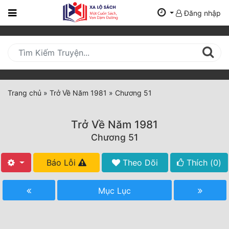
Đăng nhập
Trang
Chủ
Mới
Cập
Nhật
Trang chủ
»
Trở Về Năm 1981
»
Chương 51
(current)
BXH
Trở Về Năm 1981
Thể Loại
Chương 51
Báo Lỗi
Theo Dõi
Thích (
0
)
Tất Cả
Truyện Mới Ra
Mục Lục
Hoàn Thành