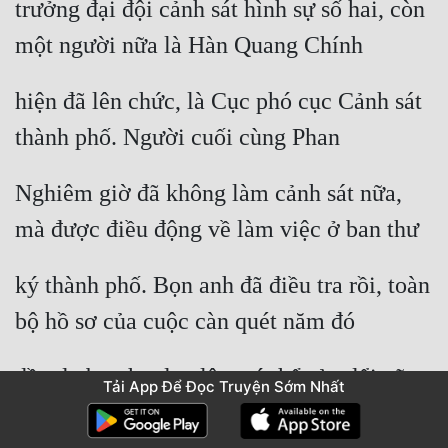
trưởng đại đội cảnh sát hình sự số hai, còn 
một người nữa là Hàn Quang Chính
hiện đã lên chức, là Cục phó cục Cảnh sát 
thành phố. Người cuối cùng Phan
Nghiêm giờ đã không làm cảnh sát nữa, 
mà được điều động về làm việc ở ban thư
ký thành phố. Bọn anh đã điều tra rồi, toàn 
bộ hồ sơ của cuộc càn quét năm đó
đều do bọn họ đưa lên, có thể sửa đổi cũng 
Tải App Để Đọc Truyện Sớm Nhất
chỉ có ba người bọn họ.”