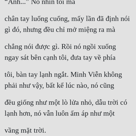
“Anh...” Nó nhìn tôi mà
chân tay luống cuống, mấy lần đã định nói 
gì đó, nhưng đều chỉ mở miệng ra mà
chẳng nói được gì. Rồi nó ngồi xuống 
ngay sát bên cạnh tôi, đưa tay về phía
tôi, bàn tay lạnh ngắt. Minh Viễn không 
phải như vậy, bất kể lúc nào, nó cũng
đều giống như một lò lửa nhỏ, dẫu trời có 
lạnh hơn, nó vẫn luôn ấm áp như một
vầng mặt trời.