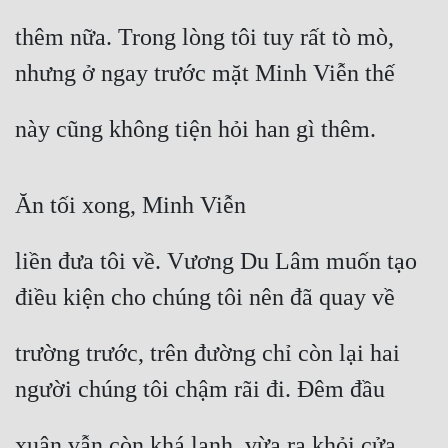
Quân Sự
thêm nữa. Trong lòng tôi tuy rất tò mò, 
nhưng ở ngay trước mặt Minh Viễn thế
Sảng Văn
Sắc
này cũng không tiện hỏi han gì thêm.
Sủng
Thanh Xuân
Ăn tối xong, Minh Viễn
Tiên Hiệp
liền đưa tôi về. Vương Du Lâm muốn tạo 
Tiểu Thuyết
điều kiện cho chúng tôi nên đã quay về
Trinh Thám
trường trước, trên đường chỉ còn lại hai 
Triều Đấu
người chúng tôi chậm rãi đi. Đêm đầu
Trùng Sinh
Trọng Sinh
xuân vẫn còn khá lạnh, vừa ra khỏi cửa, 