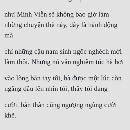
Đô Thị
như Minh Viễn sẽ không bao giờ làm 
Đông Phương
những chuyện thế này, đây là hành động 
Đông Phương Huyền Huyễn
mà
Đồng Nhân
chỉ những cậu nam sinh ngốc nghếch mới 
Cẩu Đạo Trường Sinh
làm thôi. Nhưng nó vẫn nghiêm túc hà hơi
Ngự Thú
vào lòng bàn tay tôi, hà được một lúc còn 
Truyện Nam
ngẩng đầu lên nhìn tôi, thấy tôi đang
Truyện Nữ
cười, bản thân cũng ngượng ngùng cười 
Vô Địch Lưu
khẽ.
Xây Dựng Thế Lực
Đam Mỹ