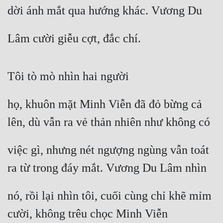
dời ánh mắt qua hướng khác. Vương Du
Mưu Mô
Lâm cười giễu cợt, đắc chí.
Mạt Thế
Mỹ Thực
Tôi tò mò nhìn hai người
Ngôn Tình
Ngược
họ, khuôn mặt Minh Viễn đã đỏ bừng cả 
Nữ Cường
lên, dù vẫn ra vẻ thản nhiên như không có
Nữ Phụ
việc gì, nhưng nét ngượng ngùng vẫn toát 
Phong Thủy - Tâm Linh
ra từ trong đáy mắt. Vương Du Lâm nhìn
Phương Tây
nó, rồi lại nhìn tôi, cuối cùng chỉ khẽ mỉm 
Phản Phái
cười, không trêu chọc Minh Viễn
Quan Trường