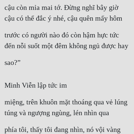
Hài Hước
cậu còn mỉa mai tớ. Đừng nghĩ bây giờ 
Hệ Thống
cậu có thể đắc ý nhé, cậu quên mấy hôm
Học Đường
trước có người nào đó còn hậm hực tức 
Khoa Huyễn
đến nỗi suốt một đêm không ngủ được hay
Khoa Huyễn Không Gian
sao?”
Kinh Dị
Kiếm Hiệp
Minh Viễn lập tức im
Kỳ Huyễn
Kỳ Ảo
miệng, trên khuôn mặt thoáng qua vẻ lúng 
Linh Dị
túng và ngượng ngùng, lén nhìn qua
Làm Giàu
phía tôi, thấy tôi đang nhìn, nó vội vàng 
Lịch Sử