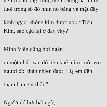
người đàn ông trung niên chừng ba mươi 
tuổi trong số đó nhìn nó bằng vẻ mặt đầy
kinh ngạc, không kìm được nói: “Tiểu 
Kim, sao cậu lại ở đây vậy?”
Minh Viễn cũng hơi ngẩn
ra một chút, sau đó liền khẽ mỉm cười với 
người đó, thản nhiên đáp: “Dạ em đến
thăm bạn gái thôi.”
Người đó hơi bất ngờ,