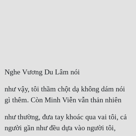
Free
Hậu Cung
Truyện Convert
Truyện Dịch
Truyện Nhập Môn
Truyện ngắn
Nghe Vương Du Lâm nói
Xa Lộ Dịch
như vậy, tôi thầm chột dạ không dám nói 
gì thêm. Còn Minh Viễn vẫn thản nhiên
Cung Đấu
như thường, đưa tay khoác qua vai tôi, cả 
Cạnh Kỹ
người gần như đều dựa vào người tôi,
Cổ Tiên Hiệp