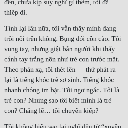
đến, chưa kịp suy nghĩ gì thêm, tôi đã 
Cổ Đại
Du Hí
Dã Sử
Tỉnh lại lần nữa, tôi vẫn thấy mình đang 
trôi nổi trên không. Bụng đói cồn cào. Tôi 
Dị Giới
vung tay, nhưng giật bắn người khi thấy 
Dị Năng
cánh tay trắng nõn như trẻ con trước mặt. 
Gia Đấu
Theo phản xạ, tôi thét lên — thứ phát ra 
Góc Nhìn Nam
lại là tiếng khóc trẻ sơ sinh. Tiếng khóc 
Góc Nhìn Nữ
nhanh chóng im bặt. Tôi ngơ ngác. Tôi là 
Huyền Huyễn
trẻ con? Nhưng sao tôi biết mình là trẻ 
Huyền Nghi
Huyền Ảo
Tôi không hiểu sao lại nghĩ đến từ “xuyên 