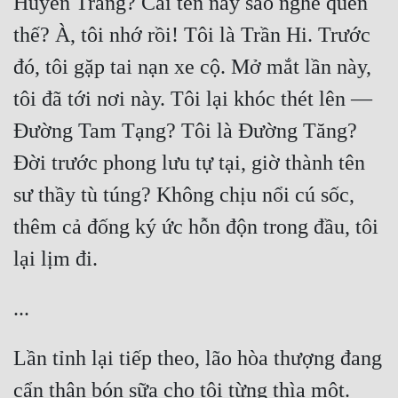
Huyền Trang? Cái tên này sao nghe quen 
thế? À, tôi nhớ rồi! Tôi là Trần Hi. Trước 
Mưu Mô
đó, tôi gặp tai nạn xe cộ. Mở mắt lần này, 
Mạt Thế
tôi đã tới nơi này. Tôi lại khóc thét lên — 
Mỹ Thực
Đường Tam Tạng? Tôi là Đường Tăng? 
Ngôn Tình
Đời trước phong lưu tự tại, giờ thành tên 
Ngược
sư thầy tù túng? Không chịu nổi cú sốc, 
Nữ Cường
thêm cả đống ký ức hỗn độn trong đầu, tôi 
Nữ Phụ
Phong Thủy - Tâm Linh
Phương Tây
Phản Phái
Lần tỉnh lại tiếp theo, lão hòa thượng đang 
cẩn thận bón sữa cho tôi từng thìa một. 
Quan Trường