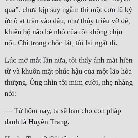
Hài Hước
qua”, chưa kịp suy ngẫm thì một cơn lũ ký 
Hệ Thống
ức ồ ạt tràn vào đầu, như thủy triều vỡ đê, 
Học Đường
khiến bộ não bé nhỏ của tôi không chịu 
Khoa Huyễn
Khoa Huyễn Không Gian
Lúc mở mắt lần nữa, tôi thấy ánh mắt hiền 
Kinh Dị
từ và khuôn mặt phúc hậu của một lão hòa 
Kiếm Hiệp
thượng. Ông nhìn tôi mỉm cười, nhẹ nhàng 
Kỳ Huyễn
Kỳ Ảo
— Từ hôm nay, ta sẽ ban cho con pháp 
Linh Dị
Làm Giàu
Lịch Sử