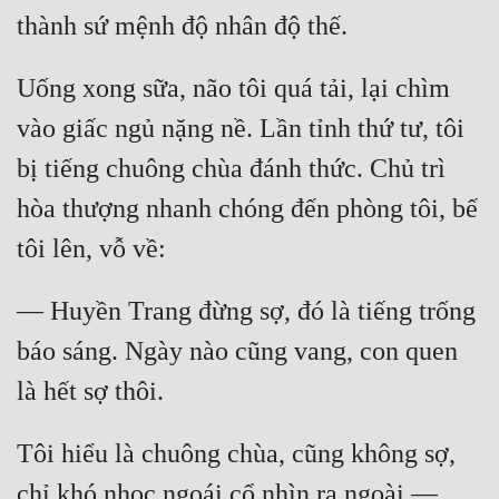
Đẹp
Uống xong sữa, não tôi quá tải, lại chìm 
Đẹp Hiệp
vào giấc ngủ nặng nề. Lần tỉnh thứ tư, tôi 
Tính Cách Nhân Vật :
bị tiếng chuông chùa đánh thức. Chủ trì 
Cơ Trí
hòa thượng nhanh chóng đến phòng tôi, bế 
Sát Phạt Quyết Đoán
Vô Sỉ
— Huyền Trang đừng sợ, đó là tiếng trống 
Điềm Đạm
báo sáng. Ngày nào cũng vang, con quen 
Tôi hiểu là chuông chùa, cũng không sợ, 
chỉ khó nhọc ngoái cổ nhìn ra ngoài — 