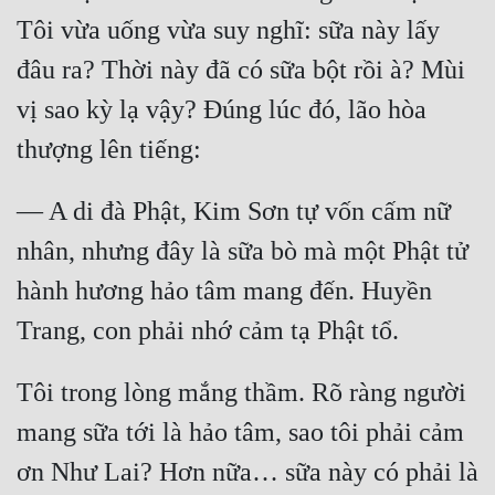
Tôi vừa uống vừa suy nghĩ: sữa này lấy 
Quân Sự
đâu ra? Thời này đã có sữa bột rồi à? Mùi 
Sảng Văn
vị sao kỳ lạ vậy? Đúng lúc đó, lão hòa 
Sắc
Sủng
— A di đà Phật, Kim Sơn tự vốn cấm nữ 
Thanh Xuân
nhân, nhưng đây là sữa bò mà một Phật tử 
Tiên Hiệp
hành hương hảo tâm mang đến. Huyền 
Tiểu Thuyết
Trinh Thám
Triều Đấu
Tôi trong lòng mắng thầm. Rõ ràng người 
mang sữa tới là hảo tâm, sao tôi phải cảm 
Trùng Sinh
ơn Như Lai? Hơn nữa… sữa này có phải là 
Trọng Sinh