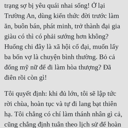
Đô Thị
trạng sợ bị yêu quái nhai sống! Ở lại 
Trường An, dùng kiến thức đời trước làm 
Đông Phương
ăn, buôn bán, phát minh, trở thành đại gia 
Đông Phương Huyền Huyễn
giàu có thì có phải sướng hơn không? 
Đồng Nhân
Huống chi đây là xã hội cổ đại, muốn lấy 
ba bốn vợ là chuyện bình thường. Bỏ cả 
Cẩu Đạo Trường Sinh
đống mỹ nữ để đi làm hòa thượng? Đã 
Ngự Thú
Truyện Nam
Tôi quyết định: khi đủ lớn, tôi sẽ lập tức 
Truyện Nữ
rời chùa, hoàn tục và tự đi lang bạt thiên 
Vô Địch Lưu
hạ. Tôi chẳng có chí làm thánh nhân gì cả, 
Xây Dựng Thế Lực
cũng chẳng định tuân theo lịch sử để hoàn 
Đam Mỹ