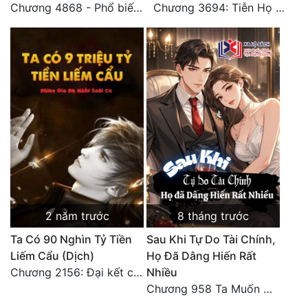
Chương 4868 - Phổ biến Hạ Quốc tệ!
Chương 3694: Tiễn Họ Đoạn Đường Cuối - Hoàn
2 năm trước
8 tháng trước
Ta Có 90 Nghìn Tỷ Tiền
Sau Khi Tự Do Tài Chính,
Liếm Cẩu (Dịch)
Họ Đã Dâng Hiến Rất
Chương 2156: Đại kết cục!!!
Nhiều
Chương 958 Ta Muốn Cùng Các Cô Vĩnh Viễn Ở Bên Nhau (2) Hết