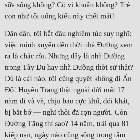
sữa sống không? Có vi khuẩn không? Trẻ 
Tu Chân
Tu Tiên
Tội Phạm
Dần dần, tôi bắt đầu nghiêm túc suy nghĩ: 
việc mình xuyên đến thời nhà Đường xem 
Vô Địch
ra là chắc rồi. Nhưng đây là nhà Đường 
Võ Hiệp
trong Tây Du hay nhà Đường thời sử thật? 
Võng Du
Dù là cái nào, tôi cũng quyết không đi Ấn 
Xuyên Không
Độ! Huyền Trang thật ngoài đời mất 17 
Xuyên Nhanh
năm đi và về, chịu bao cực khổ, đói khát, 
Xuyên Sách
bị bắt bớ — nghĩ thôi đã rợn người. Còn 
Xuyên Thư
Đường Tăng thì sao? 14 năm, trải qua 81 
Điền Văn
kiếp nạn, ngày nào cũng sống trong tâm 