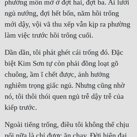
phường môn mở ở đợt hai, đợt ba. Ai lười 
ngủ nướng, đợi hết bốn, năm hồi trống 
mới dậy, vội vã thu xếp vẫn kịp ra phường 
Dần dần, tôi phát ghét cái trống đó. Đặc 
biệt Kim Sơn tự còn phải đồng loạt gõ 
chuông, ầm ĩ chết được, ảnh hưởng 
nghiêm trọng giấc ngủ. Nhưng cũng nhờ 
nó, tôi thôi thói quen ngủ trễ dậy trễ của 
Ngoài tiếng trống, điều tôi không thể chịu 
nổi nữa là chỉ được ăn chay. Đời hiện đại, 