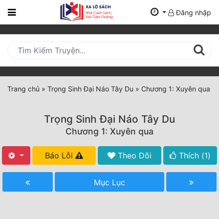
Đăng nhập
Trang
Chủ
Mới
Cập
Nhật
Trang chủ
»
Trọng Sinh Đại Náo Tây Du
»
Chương 1: Xuyên qua
(current)
BXH
Trọng Sinh Đại Náo Tây Du
Thể Loại
Chương 1: Xuyên qua
Báo Lỗi
Theo Dõi
Thích (
1
)
Tất Cả
Truyện Mới Ra
Mục Lục
Hoàn Thành