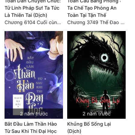
Toàn Dân Chuyển Chức:
Toàn Cầu Băng Phong :
Tử Linh Pháp Sư! Ta Tức
Ta Chế Tạo Phòng An
Là Thiên Tai (Dịch)
Toàn Tại Tận Thế
Chương 6104 Cuối cùng (HẾT)
Chương 3749 Thế Đao xuất kích
2 năm trước
2 năm trước
Bắt Đầu Làm Thần Hào
Khủng Bố Sống Lại
Từ Sau Khi Thi Đại Học
(Dịch)