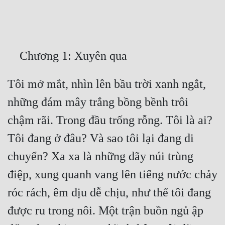
Free
Hậu Cung
Truyện Convert
Truyện Dịch
Tôi mở mắt, nhìn lên bầu trời xanh ngắt, 
Truyện Nhập Môn
những đám mây trắng bồng bềnh trôi 
Truyện ngắn
chậm rãi. Trong đầu trống rỗng. Tôi là ai? 
Xa Lộ Dịch
Tôi đang ở đâu? Và sao tôi lại đang di 
chuyển? Xa xa là những dãy núi trùng 
Cung Đấu
điệp, xung quanh vang lên tiếng nước chảy 
róc rách, êm dịu dễ chịu, như thể tôi đang 
Cạnh Kỹ
được ru trong nôi. Một trận buồn ngủ ập 
Cổ Tiên Hiệp