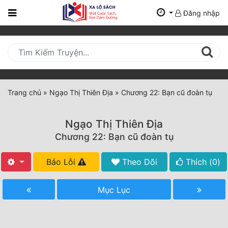
Đăng nhập
Trang
Chủ
Mới
Cập
Nhật
Trang chủ
»
Ngạo Thị Thiên Địa
»
Chương 22: Bạn cũ đoàn tụ
(current)
BXH
Ngạo Thị Thiên Địa
Thể Loại
Chương 22: Bạn cũ đoàn tụ
Báo Lỗi
Theo Dõi
Thích (
0
)
Tất Cả
Truyện Mới Ra
Mục Lục
Hoàn Thành