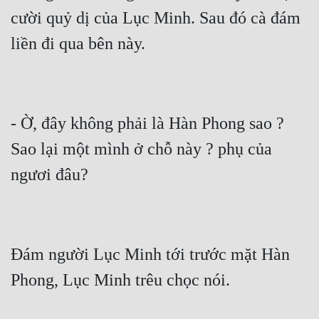
Cổ Đại
cười quỷ dị của Lục Minh. Sau đó cà đám 
Du Hí
liền đi qua bên này.
Dã Sử
Dị Giới
- Ờ, đây không phải là Hàn Phong sao ? 
Dị Năng
Sao lại một mình ở chỗ này ? phụ của 
Gia Đấu
ngươi đâu?
Góc Nhìn Nam
Góc Nhìn Nữ
Huyền Huyễn
Đám người Lục Minh tới trước mặt Hàn 
Huyền Nghi
Phong, Lục Minh trêu chọc nói.
Huyền Ảo