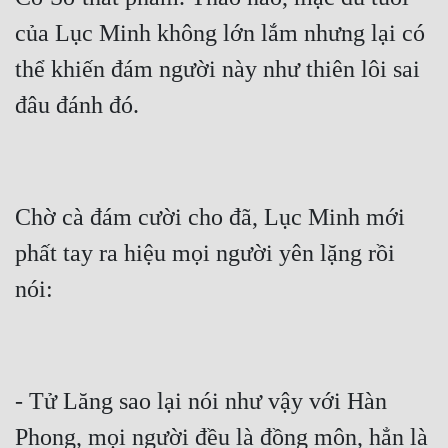
Tu Chân
của Lục Minh không lớn lắm nhưng lại có 
Tu Tiên
thể khiến đám người này như thiên lôi sai 
đâu đánh đó.
Tội Phạm
Vô Địch
Võ Hiệp
Chờ cà đám cười cho đã, Lục Minh mới 
Võng Du
phất tay ra hiệu mọi người yên lặng rồi 
Xuyên Không
nói:
Xuyên Nhanh
Xuyên Sách
Xuyên Thư
- Tử Lăng sao lại nói như vậy với Hàn 
Điền Văn
Phong, mọi người đều là đồng môn, hẳn là 