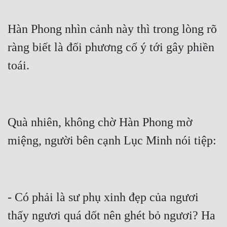
Hài Hước
Hệ Thống
Hàn Phong nhìn cảnh này thì trong lòng rõ 
Học Đường
ràng biết là đối phương cố ý tới gây phiền 
toái.
Khoa Huyễn
Khoa Huyễn Không Gian
Kinh Dị
Quà nhiên, không chờ Hàn Phong mờ 
Kiếm Hiệp
miệng, người bên cạnh Lục Minh nói tiệp:
Kỳ Huyễn
Kỳ Ảo
Linh Dị
- Có phải là sư phụ xinh đẹp của ngươi 
Làm Giàu
thấy ngươi quá dốt nên ghét bỏ ngươi? Ha 
Lịch Sử