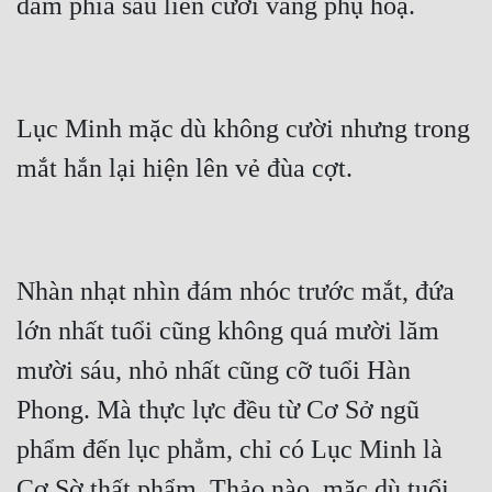
đám phía sau liền cười vang phụ hoạ.
Quân Sự
Sảng Văn
Sắc
Lục Minh mặc dù không cười nhưng trong 
mắt hắn lại hiện lên vẻ đùa cợt.
Sủng
Thanh Xuân
Tiên Hiệp
Nhàn nhạt nhìn đám nhóc trước mắt, đứa 
Tiểu Thuyết
lớn nhất tuổi cũng không quá mười lăm 
Trinh Thám
mười sáu, nhỏ nhất cũng cỡ tuổi Hàn 
Triều Đấu
Phong. Mà thực lực đều từ Cơ Sở ngũ 
Trùng Sinh
phẩm đến lục phẳm, chỉ có Lục Minh là 
Trọng Sinh
Cơ Sờ thất phẩm. Thảo nào, mặc dù tuổi 