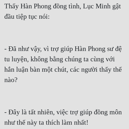
Thấy Hàn Phong đồng tình, Lục Minh gật 
Đẹp
đầu tiệp tục nói:
Đẹp Hiệp
Tính Cách Nhân Vật :
- Đã như vậy, vì trợ giúp Hàn Phong sư đệ 
Cơ Trí
tu luyện, không bằng chúng ta cùng với 
Sát Phạt Quyết Đoán
hắn luận bàn một chút, các người thấy thế 
Vô Sỉ
nào?
Điềm Đạm
- Đây là tất nhiên, việc trợ giúp đồng môn 
như thế này ta thích làm nhất!