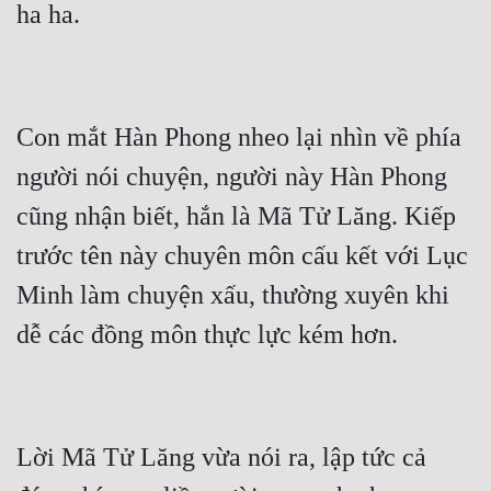
ha ha.
Mưu Mô
Mạt Thế
Mỹ Thực
Con mắt Hàn Phong nheo lại nhìn về phía 
người nói chuyện, người này Hàn Phong 
Ngôn Tình
cũng nhận biết, hắn là Mã Tử Lăng. Kiếp 
Ngược
trước tên này chuyên môn cấu kết với Lục 
Nữ Cường
Minh làm chuyện xấu, thường xuyên khi 
Nữ Phụ
dễ các đồng môn thực lực kém hơn.
Phong Thủy - Tâm Linh
Phương Tây
Phản Phái
Lời Mã Tử Lăng vừa nói ra, lập tức cả 
Quan Trường