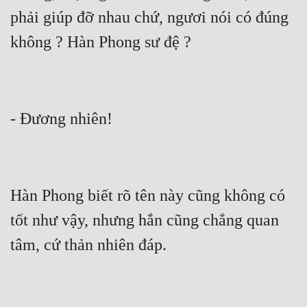
Đô Thị
phải giúp đỡ nhau chứ, ngươi nói có đúng 
Đông Phương
không ? Hàn Phong sư đệ ?
Đông Phương Huyền Huyễn
Đồng Nhân
- Đương nhiên!
Cẩu Đạo Trường Sinh
Ngự Thú
Hàn Phong biết rõ tên này cũng không có 
Truyện Nam
tốt như vậy, nhưng hắn cũng chẳng quan 
Truyện Nữ
tâm, cứ thản nhiên đáp.
Vô Địch Lưu
Xây Dựng Thế Lực
Đam Mỹ