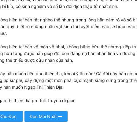
 bí kíp, có kinh nghiệm vô số lần đối địch thập tử nhất sinh.
ởng hiện tại hắn rất nghèo thế nhưng trong lòng hắn nắm rõ vô số bí
ân quý, biết rõ những nhân vật kinh tài tuyệt diễm nào sẽ bước vào
 Sư.
ởng hiện tại hắn vô môn vô phái, không bằng hữu thế nhưng kiếp tr
g hữu từng được hắn giúp đỡ, còn đang nợ hắn nhân tình và đương 
g thể thiếu được cừu nhân của hắn.
này hắn muốn tiêu dao thiên địa, khoái ý ân cừu! Cả đời này hắn có ư
giúp sư phụ xây dựng một môn phái cực mạnh sừng sững trong thiên
y hắn muốn Ngạo Thị Thiên Địa.
ao thi thien dia prc full, truyen di gioi
 Đầu Đọc
Đọc Mới Nhất