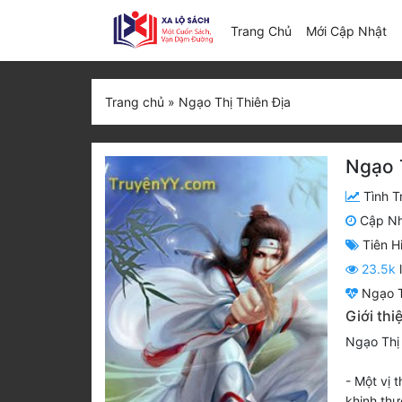
(c
Trang Chủ
Mới Cập Nhật
Trang chủ
»
Ngạo Thị Thiên Địa
Ngạo 
Tình T
Cập N
Tiên H
23.5k
Ngạo T
Giới thi
Ngạo Thị 
- Một vị t
khinh thư