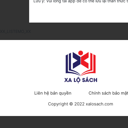
Lưu ý: Vui lòng tải app để có thể lưu lại thần thức 
XX_LISTEMO_XX
Liên hệ bản quyền
Chính sách bảo mậ
Copyright © 2022 xalosach.com