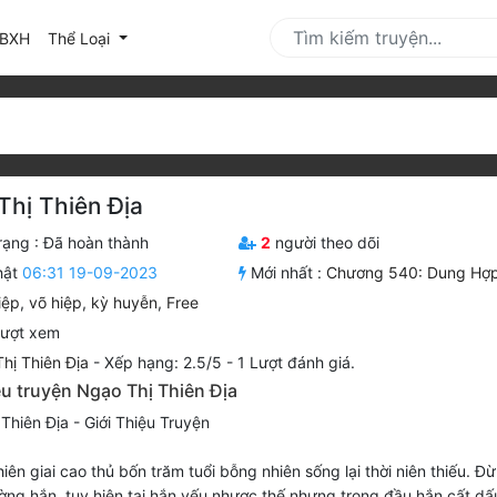
urrent)
BXH
Thể Loại
Thị Thiên Địa
rạng :
Đã hoàn thành
2
người theo dõi
hật
06:31 19-09-2023
Mới nhất :
Chương 540: Dung Hợp
iệp
,
võ hiệp
,
kỳ huyễn
,
Free
lượt xem
hị Thiên Địa
-
Xếp hạng:
2.5
/
5
-
1
Lượt đánh giá.
ệu truyện Ngạo Thị Thiên Địa
Thiên Địa - Giới Thiệu Truyện
hiên giai cao thủ bốn trăm tuổi bỗng nhiên sống lại thời niên thiếu. Đ
ờng hắn, tuy hiện tại hắn yếu nhược thế nhưng trong đầu hắn cất dấ