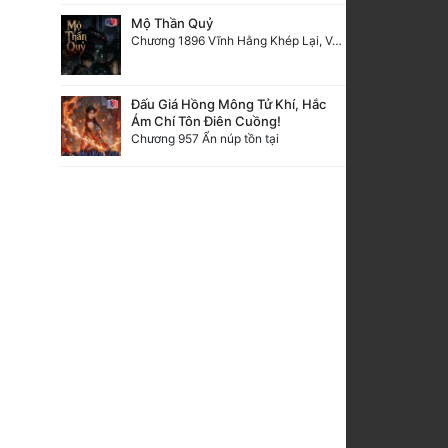
Mộ Thần Quỷ
Chương 1896 Vĩnh Hằng Khép Lại, Vạn Cổ Trường Ca [+ Hậu ký. HẾT]
Đấu Giá Hồng Mông Tử Khí, Hắc
Ám Chí Tôn Điên Cuồng!
Chương 957 Ẩn núp tồn tại