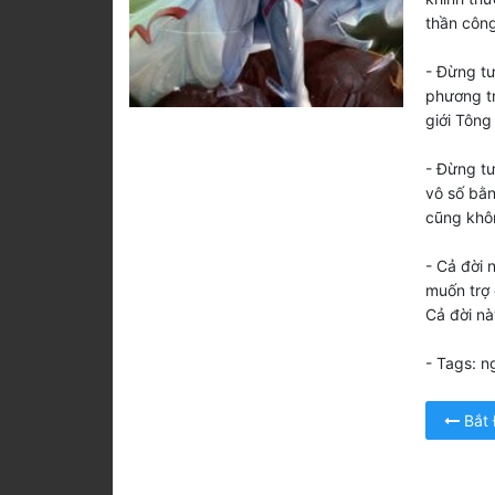
thần công
- Đừng tư
phương tr
giới Tông
- Đừng tư
vô số bằn
cũng khôn
- Cả đời 
muốn trợ 
Cả đời nà
- Tags: ng
Bắt