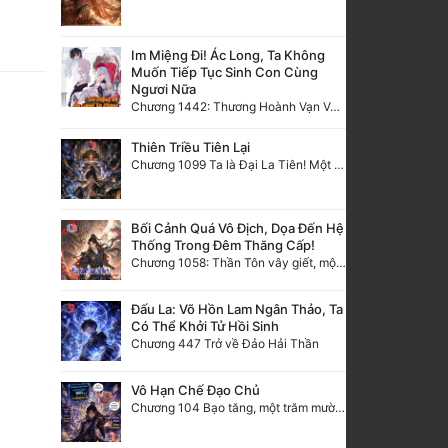
Im Miệng Đi! Ác Long, Ta Không
Muốn Tiếp Tục Sinh Con Cùng
Ngươi Nữa
Chương 1442: Thương Hoành Vạn Vật (9)
Thiên Triều Tiên Lại
Chương 1099 Ta là Đại La Tiên! Một người đắc đạo, gà chó lên trời (Đại kết cục)
Bối Cảnh Quá Vô Địch, Dọa Đến Hệ
Thống Trong Đêm Thăng Cấp!
Chương 1058: Thần Tôn vây giết, một kiếm bêu đầu, liều mạng một lần!
Đấu La: Võ Hồn Lam Ngân Thảo, Ta
Có Thể Khởi Tử Hồi Sinh
Chương 447 Trở về Đảo Hải Thần
Vô Hạn Chế Đạo Chủ
Chương 104 Bạo tăng, một trăm mười điểm khế hợp!