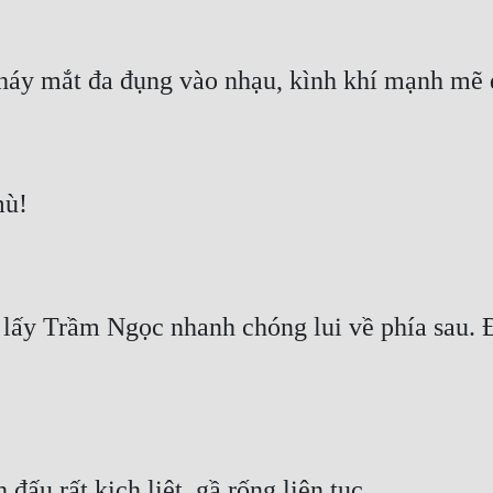
nháy mắt đa đụng vào nhạu, kình khí mạnh mẽ 
mù!
ấy Trầm Ngọc nhanh chóng lui về phía sau. Đế
đấu rất kịch liệt, gầ rống liên tục.