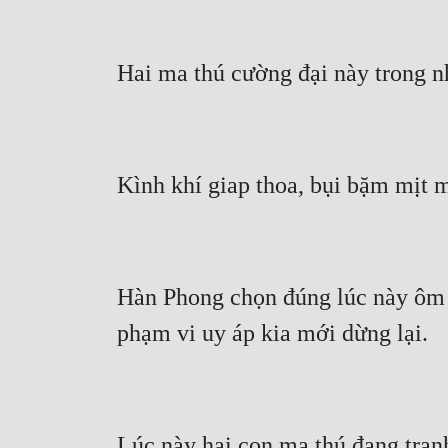
Hai ma thú cường đại này trong 
Kình khí giap thoa, bụi bặm mịt 
Hàn Phong chọn đúng lúc này ôm l
phạm vi uy áp kia mới dừng lại.
Lúc này hai con ma thú đang tranh 