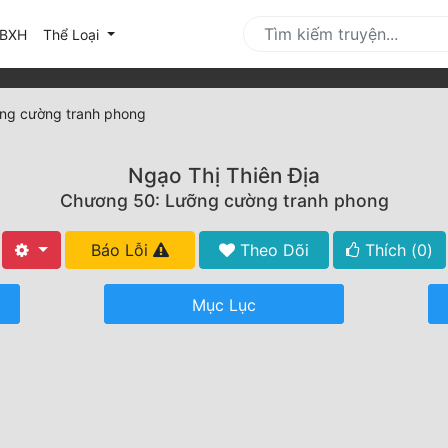
urrent)
BXH
Thể Loại
ng cường tranh phong
Ngạo Thị Thiên Địa
Chương 50: Lưỡng cường tranh phong
Báo Lỗi
Theo Dõi
Thích (
0
)
Mục Lục