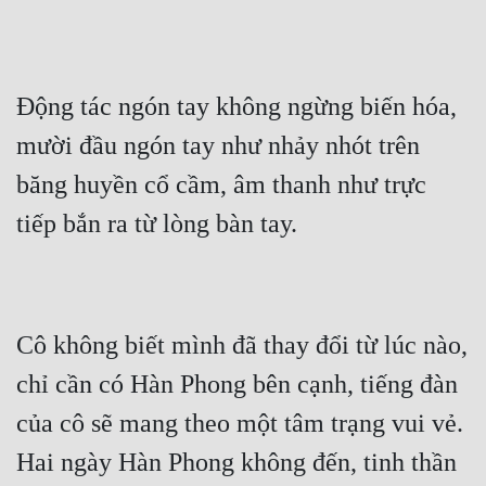
Tu Chân
Tu Tiên
Động tác ngón tay không ngừng biến hóa, 
Tội Phạm
mười đầu ngón tay như nhảy nhót trên 
Vô Địch
băng huyền cổ cầm, âm thanh như trực 
Võ Hiệp
tiếp bắn ra từ lòng bàn tay.
Võng Du
Xuyên Không
Xuyên Nhanh
Cô không biết mình đã thay đổi từ lúc nào, 
Xuyên Sách
chỉ cần có Hàn Phong bên cạnh, tiếng đàn 
Xuyên Thư
của cô sẽ mang theo một tâm trạng vui vẻ. 
Hai ngày Hàn Phong không đến, tinh thần 
Điền Văn