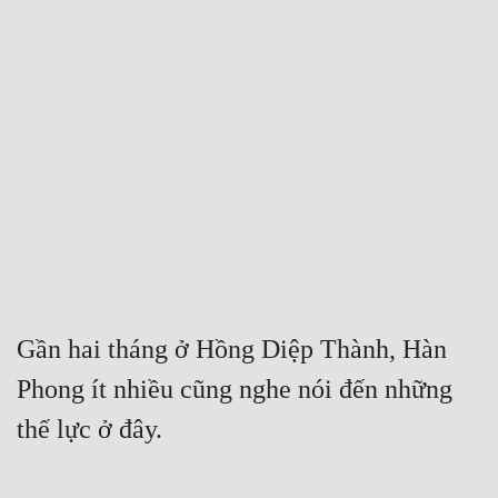
Free
Hậu Cung
Truyện Convert
Truyện Dịch
Truyện Nhập Môn
Truyện ngắn
Xa Lộ Dịch
Gần hai tháng ở Hồng Diệp Thành, Hàn 
Cung Đấu
Phong ít nhiều cũng nghe nói đến những 
thế lực ở đây.
Cạnh Kỹ
Cổ Tiên Hiệp