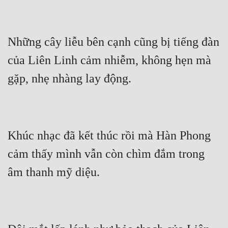
Đẹp
Những cây liễu bên cạnh cũng bị tiếng đàn 
Đẹp Hiệp
của Liên Linh cảm nhiễm, không hẹn mà 
Tính Cách Nhân Vật :
gặp, nhẹ nhàng lay động.
Cơ Trí
Sát Phạt Quyết Đoán
Vô Sỉ
Khúc nhạc đã kết thúc rồi mà Hàn Phong 
Điềm Đạm
cảm thấy mình vẫn còn chìm đắm trong 
âm thanh mỹ diệu.