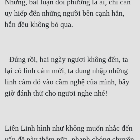
Nhưng, bất luận đối phương là ai, chỉ cần 
Hài Hước
uy hiếp đến những người bên cạnh hắn, 
Hệ Thống
hắn đều không bỏ qua.
Học Đường
Khoa Huyễn
Khoa Huyễn Không Gian
- Đúng rồi, hai ngày ngươi không đến, ta 
Kinh Dị
lại có linh cảm mới, ta dung nhập những 
Kiếm Hiệp
linh cảm đó vào cầm nghệ của mình, bây 
Kỳ Huyễn
giờ đánh thử cho ngươi nghe nhé!
Kỳ Ảo
Linh Dị
Liên Linh hình như không muốn nhắc đến 
Làm Giàu
vấn đề này thêm nữa, nhanh chóng chuyển 
Lịch Sử