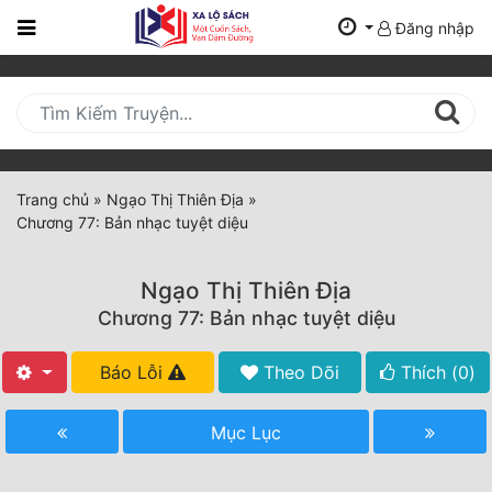
Đăng nhập
Trang
Chủ
Mới
Cập
Nhật
Trang chủ
»
Ngạo Thị Thiên Địa
»
(current)
Chương 77: Bản nhạc tuyệt diệu
BXH
Thể Loại
Ngạo Thị Thiên Địa
Chương 77: Bản nhạc tuyệt diệu
Tất Cả
Báo Lỗi
Theo Dõi
Thích (
0
)
Truyện Mới Ra
Mục Lục
Hoàn Thành