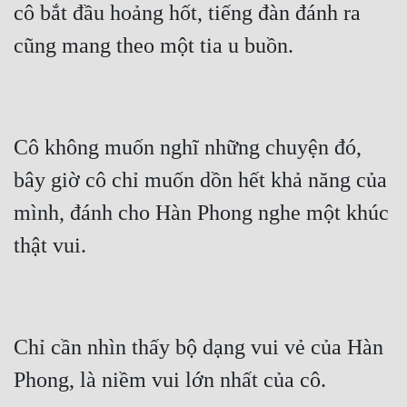
cô bắt đầu hoảng hốt, tiếng đàn đánh ra 
Đô Thị
cũng mang theo một tia u buồn.
Đông Phương
Đông Phương Huyền Huyễn
Đồng Nhân
Cô không muốn nghĩ những chuyện đó, 
bây giờ cô chỉ muốn dồn hết khả năng của 
Cẩu Đạo Trường Sinh
mình, đánh cho Hàn Phong nghe một khúc 
Ngự Thú
thật vui.
Truyện Nam
Truyện Nữ
Vô Địch Lưu
Chỉ cần nhìn thấy bộ dạng vui vẻ của Hàn 
Xây Dựng Thế Lực
Phong, là niềm vui lớn nhất của cô.
Đam Mỹ