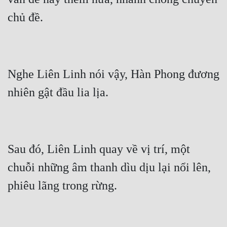
chủ đề.
Mưu Mô
Mạt Thế
Mỹ Thực
Nghe Liên Linh nói vậy, Hàn Phong đương 
Ngôn Tình
nhiên gật đầu lia lịa.
Ngược
Nữ Cường
Nữ Phụ
Sau đó, Liên Linh quay về vị trí, một 
Phong Thủy - Tâm Linh
chuỗi những âm thanh dìu dịu lại nổi lên, 
Phương Tây
phiêu lãng trong rừng.
Phản Phái
Quan Trường