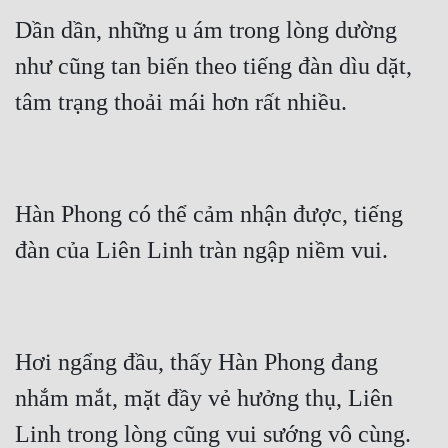
Dần dần, những u ám trong lòng dường 
Quân Sự
như cũng tan biến theo tiếng đàn dìu dặt, 
Sảng Văn
tâm trạng thoải mái hơn rất nhiều.
Sắc
Sủng
Thanh Xuân
Hàn Phong có thể cảm nhận được, tiếng 
Tiên Hiệp
đàn của Liên Linh tràn ngập niềm vui.
Tiểu Thuyết
Trinh Thám
Triều Đấu
Hơi ngẩng đầu, thấy Hàn Phong đang 
Trùng Sinh
nhắm mắt, mặt đầy vẻ hưởng thụ, Liên 
Linh trong lòng cũng vui sướng vô cùng.
Trọng Sinh