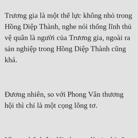
Cổ Đại
Trương gia là một thế lực không nhỏ trong 
Du Hí
Hồng Diệp Thành, nghe nói thống lĩnh thủ 
Dã Sử
vệ quân là người của Trương gia, ngoài ra 
Dị Giới
sản nghiệp trong Hồng Diệp Thành cũng 
Dị Năng
khá.
Gia Đấu
Góc Nhìn Nam
Góc Nhìn Nữ
Đương nhiên, so với Phong Vân thương 
Huyền Huyễn
hội thì chỉ là một cọng lông tơ.
Huyền Nghi
Huyền Ảo