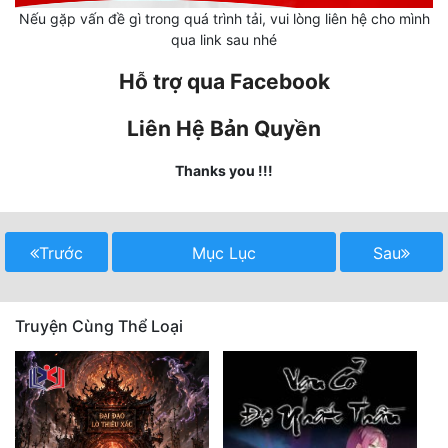
Cổ Đại
Nếu gặp vấn đề gì trong quá trình tải, vui lòng liên hệ cho mình
qua link sau nhé
Du Hí
Hỗ trợ qua Facebook
Dã Sử
Liên Hệ Bản Quyền
Dị Giới
Thanks you !!!
Dị Năng
Gia Đấu
Trước
Mục Lục
Sau
Góc Nhìn Nam
Góc Nhìn Nữ
Truyện Cùng Thể Loại
Huyền Huyễn
Huyền Nghi
Huyền Ảo