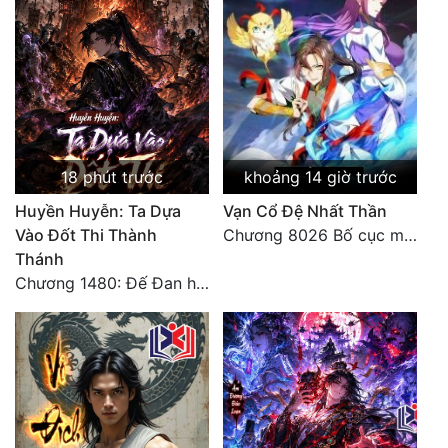
Hài Hước
Hệ Thống
Học Đường
Khoa Huyễn
Khoa Huyễn Không Gian
18 phút trước
khoảng 14 giờ trước
Kinh Dị
Huyền Huyễn: Ta Dựa
Vạn Cổ Đệ Nhất Thần
Vào Đốt Thi Thành
Chương 8026 Bố cục mới
Kiếm Hiệp
Thánh
Chương 1480: Đế Đan hiện
Kỳ Huyễn
Kỳ Ảo
Linh Dị
Làm Giàu
Lịch Sử