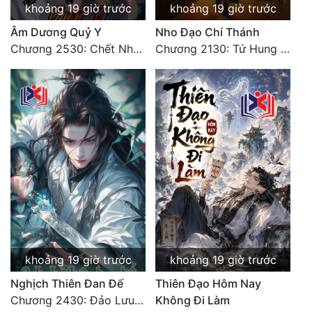
khoảng 19 giờ trước
khoảng 19 giờ trước
Tu Chân
Âm Dương Quỷ Y
Nho Đạo Chí Thánh
Tu Tiên
Chương 2530: Chết Như Thế Nào
Chương 2130: Tứ Hung Cổ Yêu
Tội Phạm
Vô Địch
Võ Hiệp
Võng Du
Xuyên Không
Xuyên Nhanh
Xuyên Sách
khoảng 19 giờ trước
khoảng 19 giờ trước
Xuyên Thư
Nghịch Thiên Đan Đế
Thiên Đạo Hôm Nay
Điền Văn
Chương 2430: Đảo Lưu Ly
Không Đi Làm