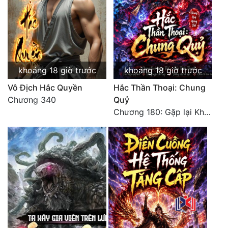
Mưu Mô
Mạt Thế
Mỹ Thực
khoảng 18 giờ trước
khoảng 18 giờ trước
Ngôn Tình
Vô Địch Hắc Quyền
Hắc Thần Thoại: Chung
Chương 340
Quỷ
Ngược
Chương 180: Gặp lại Khiên Nguyên Phượng
Nữ Cường
Nữ Phụ
Phong Thủy - Tâm Linh
Phương Tây
Phản Phái
Quan Trường