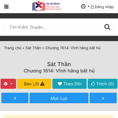
Đăng nhập
Trang
Chủ
Mới
Cập
Nhật
Trang chủ
»
Sát Thần
»
Chương 1614: Vĩnh hằng bất hủ
(current)
BXH
Sát Thần
Thể Loại
Chương 1614: Vĩnh hằng bất hủ
Báo Lỗi
Theo Dõi
Thích (
0
)
Tất Cả
Truyện Mới Ra
Mục Lục
Hoàn Thành