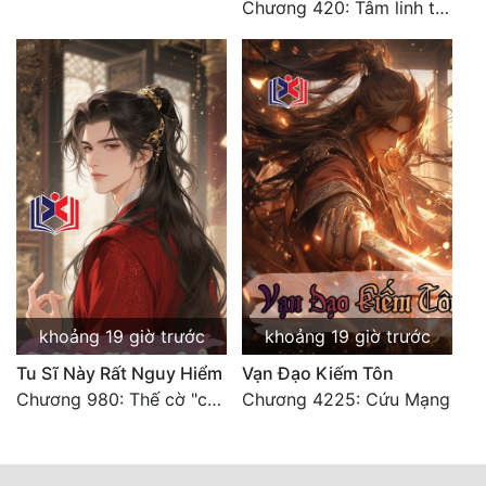
Chương 420: Tâm linh thích ứng (2)
Đô Thị
Đông Phương
Đông Phương Huyền Huyễn
Đồng Nhân
Cẩu Đạo Trường Sinh
Ngự Thú
Truyện Nam
khoảng 19 giờ trước
khoảng 19 giờ trước
Truyện Nữ
Tu Sĩ Này Rất Nguy Hiểm
Vạn Đạo Kiếm Tôn
Chương 980: Thế cờ "chết đi sống"
Chương 4225: Cứu Mạng
Vô Địch Lưu
Xây Dựng Thế Lực
Đam Mỹ