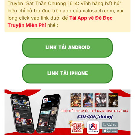
Truyện "Sát Thần Chương 1614: Vĩnh hằng bất hủ"
Free
hiện chỉ hỗ trợ đọc trên app của xalosach.com, vui
lòng click vào link dưới để
Tải App về Để Đọc
Hậu Cung
Truyện Miễn Phí
nhé :
Truyện Convert
Truyện Dịch
LINK TẢI ANDROID
Truyện Nhập Môn
Truyện ngắn
LINK TẢI IPHONE
Xa Lộ Dịch
Cung Đấu
Cạnh Kỹ
Cổ Tiên Hiệp