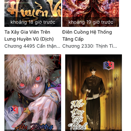
Quân Sự
Sảng Văn
khoảng 18 giờ trước
khoảng 19 giờ trước
Ta Xây Gia Viên Trên
Điên Cuồng Hệ Thống
Sắc
Lưng Huyền Vũ (Dịch)
Tăng Cấp
Sủng
Chương 4495 Cẩn thận một chút vẫn là tốt.
Chương 2330: Thịnh Tình Mời Chào
Thanh Xuân
Tiên Hiệp
Tiểu Thuyết
Trinh Thám
Triều Đấu
Trùng Sinh
Trọng Sinh