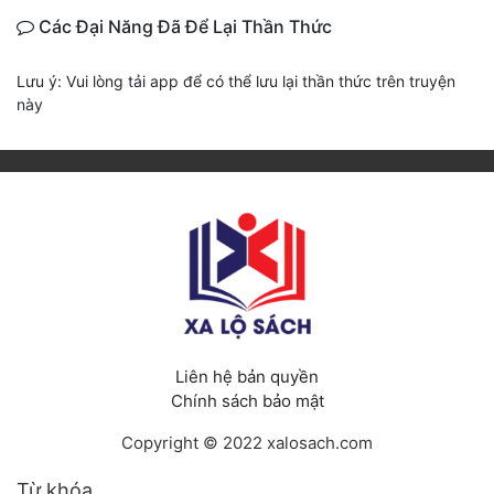
Các Đại Năng Đã Để Lại Thần Thức
Đẹp
Lưu ý: Vui lòng tải app để có thể lưu lại thần thức trên truyện
Đẹp Hiệp
này
Tính Cách Nhân Vật :
Cơ Trí
Sát Phạt Quyết Đoán
Vô Sỉ
Điềm Đạm
Liên hệ bản quyền
Chính sách bảo mật
Copyright © 2022 xalosach.com
Từ khóa