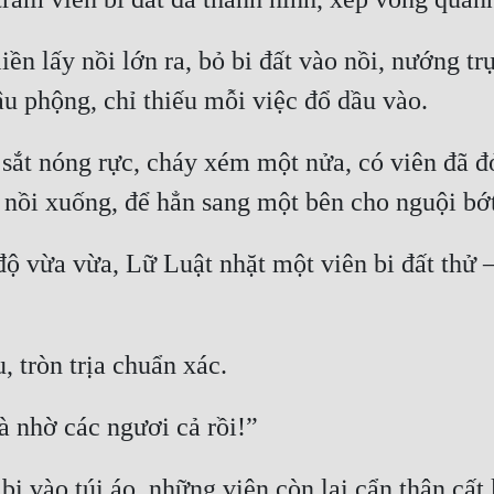
n lấy nồi lớn ra, bỏ bi đất vào nồi, nướng trự
i sắt nóng rực, cháy xém một nửa, có viên đã đ
ộ vừa vừa, Lữ Luật nhặt một viên bi đất thử –
bi vào túi áo, những viên còn lại cẩn thận cất