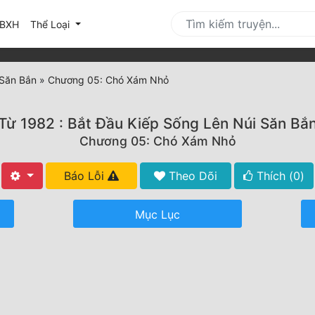
urrent)
BXH
Thể Loại
 Săn Bắn
»
Chương 05: Chó Xám Nhỏ
Từ 1982 : Bắt Đầu Kiếp Sống Lên Núi Săn Bắ
Chương 05: Chó Xám Nhỏ
Báo Lỗi
Theo Dõi
Thích (
0
)
Mục Lục