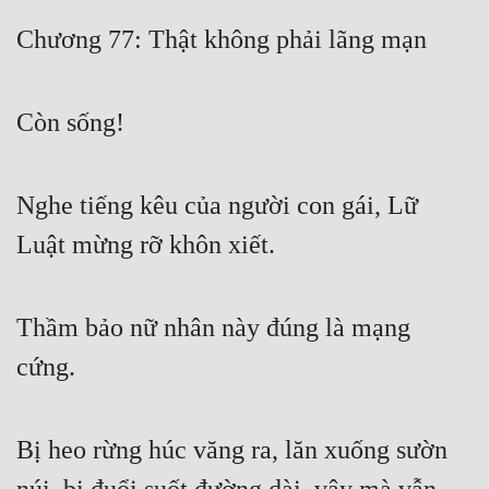
Free
Chương 77: Thật không phải lãng mạn
Hậu Cung
Còn sống!
Truyện Convert
Truyện Dịch
Nghe tiếng kêu của người con gái, Lữ
Truyện Nhập Môn
Luật mừng rỡ khôn xiết.
Truyện ngắn
Xa Lộ Dịch
Thầm bảo nữ nhân này đúng là mạng
cứng.
Cung Đấu
Cạnh Kỹ
Bị heo rừng húc văng ra, lăn xuống sườn
Cổ Tiên Hiệp