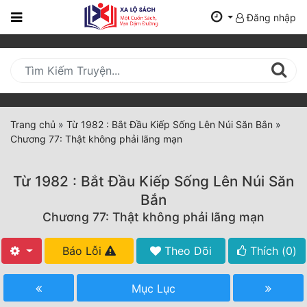
Đăng nhập
Trang
Chủ
Mới
Cập
Nhật
Trang chủ
»
Từ 1982 : Bắt Đầu Kiếp Sống Lên Núi Săn Bắn
»
(current)
Chương 77: Thật không phải lãng mạn
BXH
Thể Loại
Từ 1982 : Bắt Đầu Kiếp Sống Lên Núi Săn
Bắn
Chương 77: Thật không phải lãng mạn
Tất Cả
Truyện Mới Ra
Báo Lỗi
Theo Dõi
Thích (
0
)
Hoàn Thành
Mục Lục