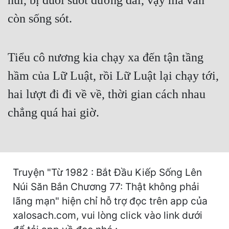
núi, bị đuổi suốt đường dài, vậy mà vẫn
Cổ Đại
còn sống sót.
Du Hí
Dã Sử
Tiểu cô nương kia chạy xa đến tận tầng
Dị Giới
hầm của Lữ Luật, rồi Lữ Luật lại chạy tới,
Dị Năng
hai lượt đi đi về về, thời gian cách nhau
Gia Đấu
chẳng quá hai giờ.
Góc Nhìn Nam
Góc Nhìn Nữ
Truyện "Từ 1982 : Bắt Đầu Kiếp Sống Lên
Huyền Huyễn
Núi Săn Bắn Chương 77: Thật không phải
Huyền Nghi
lãng mạn" hiện chỉ hỗ trợ đọc trên app của
Huyền Ảo
xalosach.com, vui lòng click vào link dưới