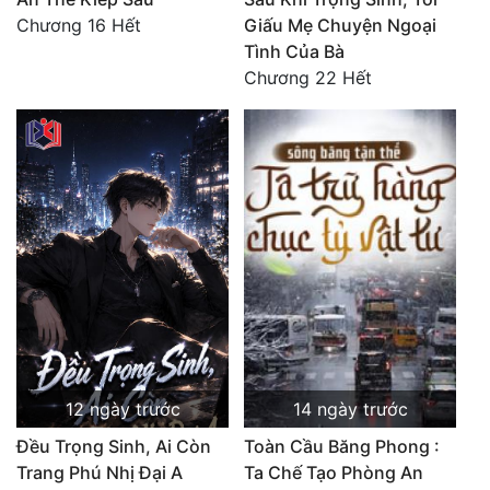
Chương 16 Hết
Giấu Mẹ Chuyện Ngoại
Đẹp
Tình Của Bà
Chương 22 Hết
Đẹp Hiệp
Tính Cách Nhân Vật :
Cơ Trí
Sát Phạt Quyết Đoán
Vô Sỉ
Điềm Đạm
12 ngày trước
14 ngày trước
Đều Trọng Sinh, Ai Còn
Toàn Cầu Băng Phong :
Trang Phú Nhị Đại A
Ta Chế Tạo Phòng An