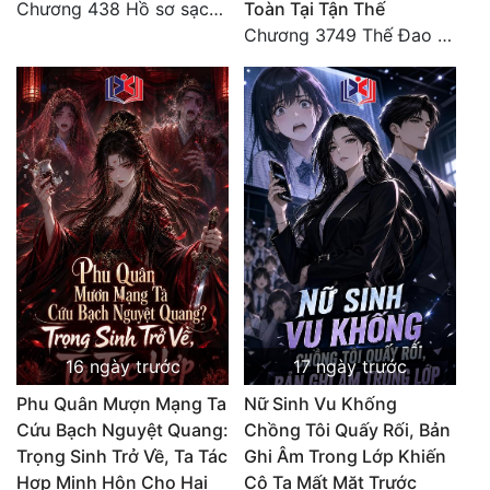
Chương 438 Hồ sơ sạch sẽ và lời cảnh cáo từ nhiều phía điều tra (2/2)
Toàn Tại Tận Thế
Chương 3749 Thế Đao xuất kích
16 ngày trước
17 ngày trước
Phu Quân Mượn Mạng Ta
Nữ Sinh Vu Khống
Cứu Bạch Nguyệt Quang:
Chồng Tôi Quấy Rối, Bản
Trọng Sinh Trở Về, Ta Tác
Ghi Âm Trong Lớp Khiến
Hợp Minh Hôn Cho Hai
Cô Ta Mất Mặt Trước