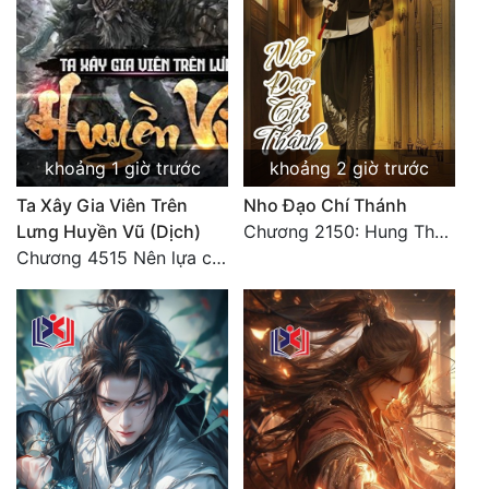
Quân Sự
Sảng Văn
Sắc
Sủng
khoảng 1 giờ trước
khoảng 2 giờ trước
Ta Xây Gia Viên Trên
Nho Đạo Chí Thánh
Thanh Xuân
Lưng Huyền Vũ (Dịch)
Chương 2150: Hung Thụ Nhựa Cây
Tiên Hiệp
Chương 4515 Nên lựa chọn như thế nào?
Tiểu Thuyết
Trinh Thám
Triều Đấu
Trùng Sinh
Trọng Sinh