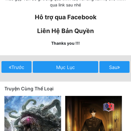
qua link sau nhé
Mưu Mô
Hỗ trợ qua Facebook
Mạt Thế
Liên Hệ Bản Quyền
Mỹ Thực
Thanks you !!!
Ngôn Tình
Ngược
Trước
Mục Lục
Sau
Nữ Cường
Nữ Phụ
Truyện Cùng Thể Loại
Phong Thủy - Tâm Linh
Phương Tây
Phản Phái
Quan Trường