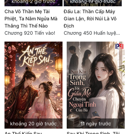
khoảng 2 giờ trước
khoảng 19 giờ trước
Đô Thị
Cha Võ Thần Mẹ Tài
Đấu La: Thần Cấp Máy
Đông Phương
Phiệt, Ta Nằm Ngửa Mà
Gian Lận, Rời Núi Là Vô
Thắng Thì Thế Nào
Địch
Đông Phương Huyền Huyễn
Chương 920 Tiến vào!
Chương 450 Huấn luyện thực chiến, Long Linh Cơ đối chiến bốn người Cổ Nguyệt và Vũ Lân!
Đồng Nhân
Cẩu Đạo Trường Sinh
Ngự Thú
Truyện Nam
Truyện Nữ
Vô Địch Lưu
Xây Dựng Thế Lực
khoảng 20 giờ trước
11 ngày trước
An Thế Kiếp Sau
Sau Khi Trọng Sinh, Tôi
Đam Mỹ