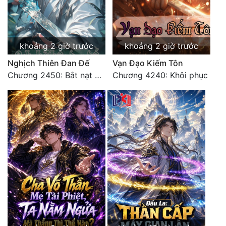
Tu Chân
Tu Tiên
khoảng 2 giờ trước
khoảng 2 giờ trước
Tội Phạm
Nghịch Thiên Đan Đế
Vạn Đạo Kiếm Tôn
Vô Địch
Chương 2450: Bắt nạt kẻ thật thà
Chương 4240: Khôi phục
Võ Hiệp
Võng Du
Xuyên Không
Xuyên Nhanh
Xuyên Sách
Xuyên Thư
Điền Văn