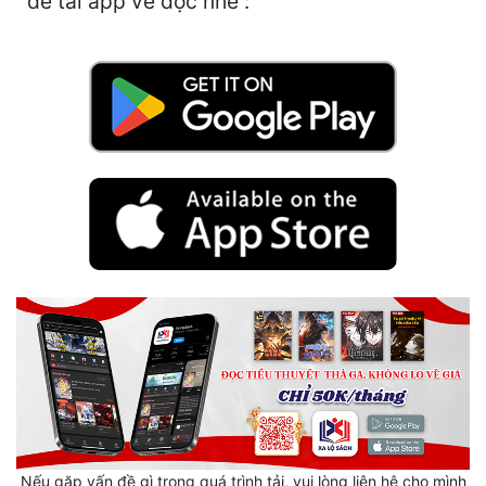
để tải app về đọc nhé :
Hài Hước
Hệ Thống
Học Đường
Khoa Huyễn
Khoa Huyễn Không Gian
Kinh Dị
Kiếm Hiệp
Kỳ Huyễn
Kỳ Ảo
Linh Dị
Làm Giàu
Nếu gặp vấn đề gì trong quá trình tải, vui lòng liên hệ cho mình
Lịch Sử