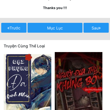
Thanks you !!!
Mưu Mô
Mạt Thế
Trước
Mục Lục
Sau
Mỹ Thực
Ngôn Tình
Truyện Cùng Thể Loại
Ngược
Nữ Cường
Nữ Phụ
Phong Thủy - Tâm Linh
Phương Tây
Phản Phái
Quan Trường