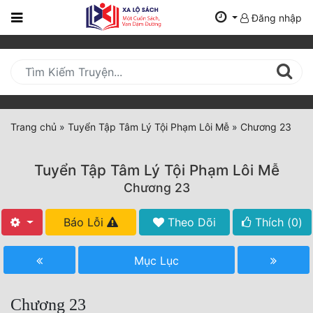
Đăng nhập
Trang
Chủ
Mới
Cập
Nhật
Trang chủ
»
Tuyển Tập Tâm Lý Tội Phạm Lôi Mễ
»
Chương 23
(current)
BXH
Tuyển Tập Tâm Lý Tội Phạm Lôi Mễ
Thể Loại
Chương 23
Báo Lỗi
Theo Dõi
Thích (
0
)
Tất Cả
Truyện Mới Ra
Mục Lục
Hoàn Thành
Chương 23