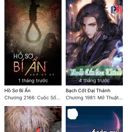
Đô Thị
Đông Phương
Đông Phương Huyền Huyễn
Đồng Nhân
Cẩu Đạo Trường Sinh
Ngự Thú
1 tháng trước
4 tháng trước
Truyện Nam
Hồ Sơ Bí Ẩn
Bạch Cốt Đại Thánh
Truyện Nữ
Chương 2166: Cuộc Sống (Hoàn)
Chương 1981: Mở Thuật Diệt Địch, Tương Kế Tựu Kế
Vô Địch Lưu
Xây Dựng Thế Lực
Đam Mỹ