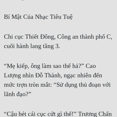
Free
Bí Mật Của Nhạc Tiêu Tuệ
Hậu Cung
Truyện Convert
Chi cục Thiết Đông, Công an thành phố C,
Truyện Dịch
cuối hành lang tầng 3.
Truyện Nhập Môn
Truyện ngắn
“Mẹ kiếp, ông làm sao thế hả?” Cao
Xa Lộ Dịch
Lượng nhìn Đỗ Thành, ngạc nhiên đến
mức trợn tròn mắt: “Sử dụng thủ đoạn với
Cung Đấu
lãnh đạo?”
Cạnh Kỹ
Cổ Tiên Hiệp
“Cậu hét cái cục cứt gì thế!” Trương Chấn