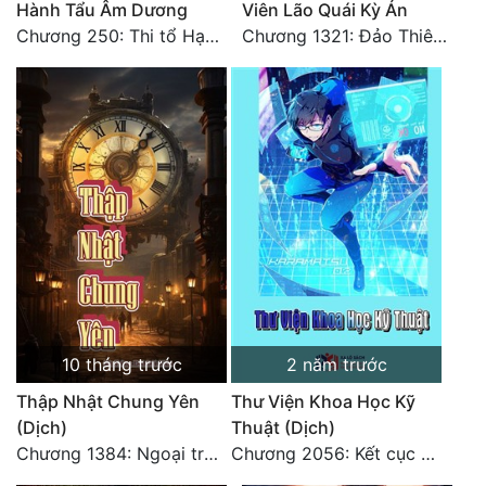
Hành Tẩu Âm Dương
Viên Lão Quái Kỳ Án
Tu Chân
Chương 250: Thi tổ Hạn Bạt
Chương 1321: Đảo Thiên Đường
Tu Tiên
Tội Phạm
Vô Địch
Võ Hiệp
Võng Du
Xuyên Không
Xuyên Nhanh
10 tháng trước
2 năm trước
Xuyên Sách
Thập Nhật Chung Yên
Thư Viện Khoa Học Kỹ
Xuyên Thư
(Dịch)
Thuật (Dịch)
Chương 1384: Ngoại truyện Trương Lệ Quyên (cuối cùng)
Chương 2056: Kết cục + Lời tác giả
Điền Văn