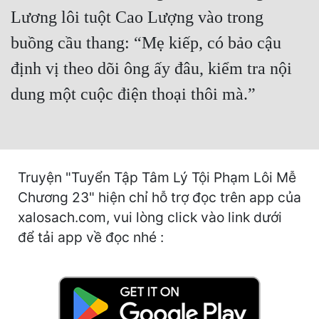
Cổ Đại
Lương lôi tuột Cao Lượng vào trong
Du Hí
buồng cầu thang: “Mẹ kiếp, có bảo cậu
định vị theo dõi ông ấy đâu, kiểm tra nội
Dã Sử
dung một cuộc điện thoại thôi mà.”
Dị Giới
Dị Năng
Gia Đấu
Truyện "Tuyển Tập Tâm Lý Tội Phạm Lôi Mễ
Góc Nhìn Nam
Chương 23" hiện chỉ hỗ trợ đọc trên app của
Góc Nhìn Nữ
xalosach.com, vui lòng click vào link dưới
để tải app về đọc nhé :
Huyền Huyễn
Huyền Nghi
Huyền Ảo