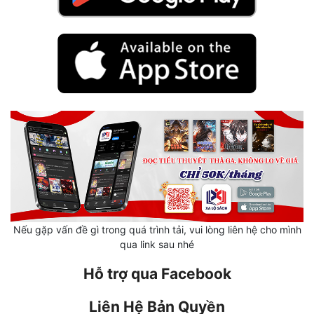
Hài Hước
Hệ Thống
Học Đường
Khoa Huyễn
Khoa Huyễn Không Gian
Kinh Dị
Kiếm Hiệp
Kỳ Huyễn
Kỳ Ảo
Nếu gặp vấn đề gì trong quá trình tải, vui lòng liên hệ cho mình
qua link sau nhé
Linh Dị
Hỗ trợ qua Facebook
Làm Giàu
Liên Hệ Bản Quyền
Lịch Sử