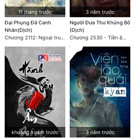
Quân Sự
11 tháng trước
3 năm trước
Sảng Văn
Đại Phụng Đả Canh
Người Đưa Thư Khủng Bố
Nhân(Dịch)
(Dịch)
Sắc
Chương 2112: Ngoại truyện 3 - Tiệc mừng công
Chương 2530 - Tiền âm phủ (2)
Sủng
Thanh Xuân
Tiên Hiệp
Tiểu Thuyết
Trinh Thám
Triều Đấu
Trùng Sinh
khoảng 1 năm trước
3 năm trước
Trọng Sinh