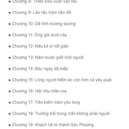
Chương 8: Thiên kiều xuất vân hải
Mưu Mô
Chương 9: Lão tẩu trộm tiên đồ
Mạt Thế
Chương 10: Dã tính trương dương
Mỹ Thực
Chương 11: Ông già dưới cây
Ngôn Tình
Chương 12: Nếu kẻ sĩ nổi giận
Chương 13: Năm bước giết một người
Ngược
Chương 14: Bảy ngày độ kiếp
Nữ Cường
Chương 15: Lòng người hiểm ác còn hơn cả yêu quái
Nữ Phụ
Chương 16: Hệt như thần ma
Phong Thủy - Tâm Linh
Chương 17: Tiên kiếm trảm yêu long
Phương Tây
Chương 18: Trưởng bối trong trấn không phải người
Phản Phái
Chương 19: Khách tới từ thành Sóc Phương
Quan Trường