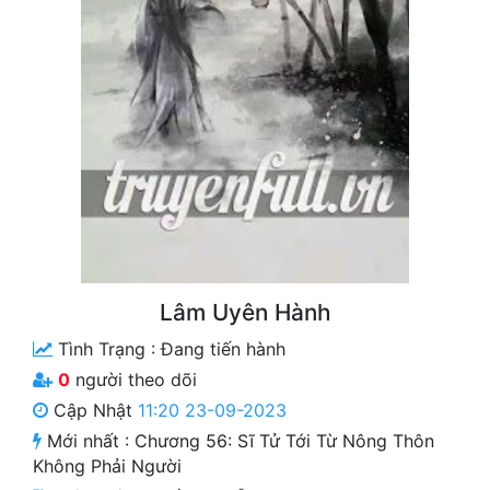
Free
Hậu Cung
Truyện Convert
Truyện Dịch
Truyện Nhập Môn
Truyện ngắn
Xa Lộ Dịch
Lâm Uyên Hành
Tình Trạng :
Đang tiến hành
Cung Đấu
0
người theo dõi
Cập Nhật
11:20 23-09-2023
Cạnh Kỹ
Mới nhất :
Chương 56: Sĩ Tử Tới Từ Nông Thôn
Cổ Tiên Hiệp
Không Phải Người