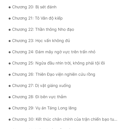
Chương 20: Bị sét đánh
Quân Sự
Chương 21: Tô Vân độ kiếp
Sảng Văn
Chương 22: Thần thông Nho đạo
Sắc
Chương 23: Học vấn không đủ
Sủng
Chương 24: Đám mây ngờ vực trên trấn nhỏ
Thanh Xuân
Chương 25: Ngửa đầu nhìn trời, không phải tội lỗi
Tiên Hiệp
Chương 26: Thiên Đạo viện nghiên cứu rồng
Tiểu Thuyết
Chương 27: Dị vật giáng xuống
Trinh Thám
Chương 28: Đi bên vực thẳm
Triều Đấu
Chương 29: Vụ án Táng Long lăng
Trùng Sinh
Chương 30: Kết thúc chân chính của trận chiến bạo tuyết
Trọng Sinh