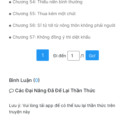
Chương 54: Thiếu niên bình thường
Đẹp
Chương 55: Thua kém một chút
Đẹp Hiệp
Chương 56: Sĩ tử tới từ nông thôn không phải người
Chương 57: Không đồng ý thì diệt khẩu
Tính Cách Nhân Vật :
Cơ Trí
1
Đi đến
/1
Go!
Sát Phạt Quyết Đoán
Vô Sỉ
Bình Luận (
0
)
Điềm Đạm
Các Đại Năng Đã Để Lại Thần Thức
Lưu ý: Vui lòng tải app để có thể lưu lại thần thức trên
truyện này