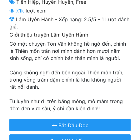
Tiên Hiệp
,
Huyền Huyễn
,
Free
Cổ Đại
7.1k
lượt xem
Du Hí
Lâm Uyên Hành
-
Xếp hạng:
2.5
/
5
-
1
Lượt đánh
giá.
Dã Sử
Giới thiệu truyện Lâm Uyên Hành
Dị Giới
Có một chuyện Tôn Vân không hề ngờ đến, chính
là Thiên mốn trấn nơi mình dành hơn mười năm
Dị Năng
sinh sống, chỉ có chính bản thân mình là người.
Gia Đấu
Càng không nghĩ đến bên ngoài Thiên môn trấn,
trong vòng trăm dặm chính là khu không người
Góc Nhìn Nam
rất nổi danh.
Góc Nhìn Nữ
Tu luyện như đi trên băng mỏng, mò mẫm trong
Huyền Huyễn
đêm đen vực sâu, ý chí cần kiên định!!
Huyền Nghi
Bắt Đầu Đọc
Huyền Ảo