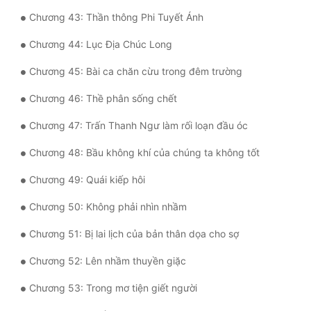
Đô Thị
Chương 43: Thần thông Phi Tuyết Ánh
Đông Phương
Chương 44: Lục Địa Chúc Long
Đông Phương Huyền Huyễn
Chương 45: Bài ca chăn cừu trong đêm trường
Đồng Nhân
Chương 46: Thề phân sống chết
Chương 47: Trấn Thanh Ngư làm rối loạn đầu óc
Cẩu Đạo Trường Sinh
Chương 48: Bầu không khí của chúng ta không tốt
Ngự Thú
Chương 49: Quái kiếp hôi
Truyện Nam
Chương 50: Không phải nhìn nhầm
Truyện Nữ
Chương 51: Bị lai lịch của bản thân dọa cho sợ
Vô Địch Lưu
Chương 52: Lên nhầm thuyền giặc
Xây Dựng Thế Lực
Chương 53: Trong mơ tiện giết người
Đam Mỹ