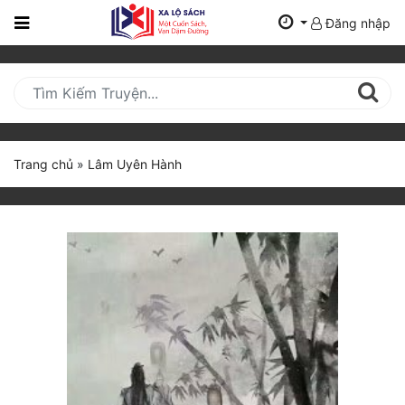
Đăng nhập
Trang
Chủ
Mới
Cập
Nhật
Trang chủ
»
Lâm Uyên Hành
(current)
BXH
Thể Loại
Tất Cả
Truyện Mới Ra
Hoàn Thành