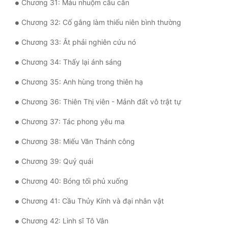
Chương 31: Máu nhuộm cầu cân
Tu Chân
Chương 32: Cố gắng làm thiếu niên bình thường
Tu Tiên
Chương 33: Ắt phải nghiên cứu nó
Tội Phạm
Chương 34: Thấy lại ánh sáng
Vô Địch
Chương 35: Anh hùng trong thiên hạ
Võ Hiệp
Chương 36: Thiên Thị viên - Mảnh đất vô trật tự
Võng Du
Chương 37: Tác phong yêu ma
Xuyên Không
Chương 38: Miếu Văn Thánh công
Xuyên Nhanh
Chương 39: Quỷ quái
Xuyên Sách
Chương 40: Bóng tối phủ xuống
Xuyên Thư
Chương 41: Cầu Thủy Kính và đại nhân vật
Điền Văn
Chương 42: Linh sĩ Tô Vân